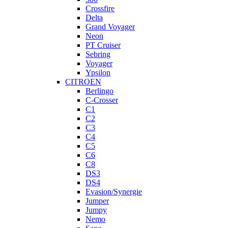
Crossfire
Delta
Grand Voyager
Neon
PT Cruiser
Sebring
Voyager
Ypsilon
CITROEN
Berlingo
C-Crosser
C1
C2
C3
C4
C5
C6
C8
DS3
DS4
Evasion/Synergie
Jumper
Jumpy
Nemo