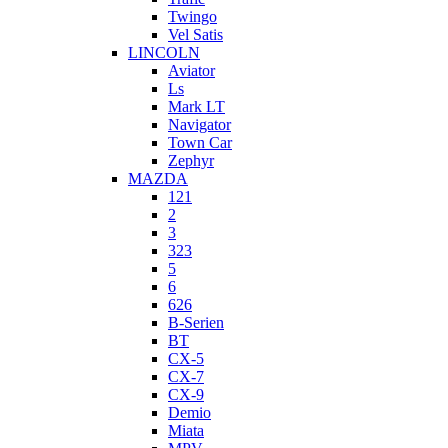
Twingo
Vel Satis
LINCOLN
Aviator
Ls
Mark LT
Navigator
Town Car
Zephyr
MAZDA
121
2
3
323
5
6
626
B-Serien
BT
CX-5
CX-7
CX-9
Demio
Miata