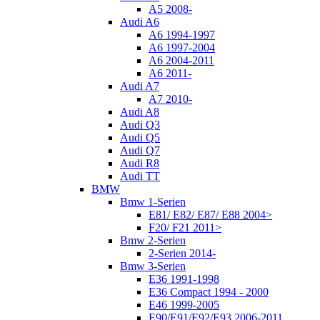
A5 2008-
Audi A6
A6 1994-1997
A6 1997-2004
A6 2004-2011
A6 2011-
Audi A7
A7 2010-
Audi A8
Audi Q3
Audi Q5
Audi Q7
Audi R8
Audi TT
BMW
Bmw 1-Serien
E81/ E82/ E87/ E88 2004>
F20/ F21 2011>
Bmw 2-Serien
2-Serien 2014-
Bmw 3-Serien
E36 1991-1998
E36 Compact 1994 - 2000
E46 1999-2005
E90/E91/E92/E93 2006-2011