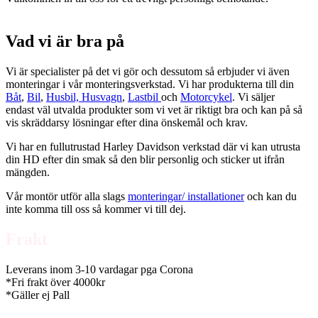
Vad vi är bra på
Vi är specialister på det vi gör och dessutom så erbjuder vi även
monteringar i vår monteringsverkstad. Vi har produkterna till din
Båt
,
Bil
,
Husbil, Husvagn
,
Lastbil
och
Motorcykel
. Vi säljer
endast väl utvalda produkter som vi vet är riktigt bra och kan på så
vis skräddarsy lösningar efter dina önskemål och krav.
Vi har en fullutrustad Harley Davidson verkstad där vi kan utrusta
din HD efter din smak så den blir personlig och sticker ut ifrån
mängden.
Vår montör utför alla slags
monteringar/ installationer
och kan du
inte komma till oss så kommer vi till dej.
Frakt
Leverans inom 3-10 vardagar pga Corona
*Fri frakt över 4000kr
*Gäller ej Pall