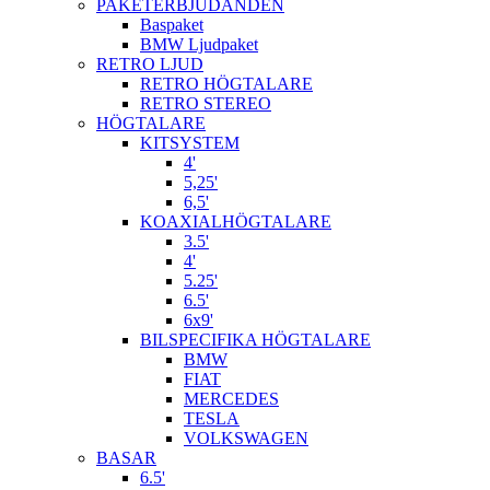
PAKETERBJUDANDEN
Baspaket
BMW Ljudpaket
RETRO LJUD
RETRO HÖGTALARE
RETRO STEREO
HÖGTALARE
KITSYSTEM
4'
5,25'
6,5'
KOAXIALHÖGTALARE
3.5'
4'
5.25'
6.5'
6x9'
BILSPECIFIKA HÖGTALARE
BMW
FIAT
MERCEDES
TESLA
VOLKSWAGEN
BASAR
6.5'