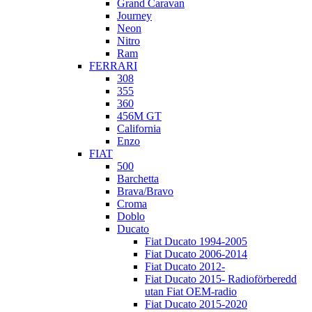
Grand Caravan
Journey
Neon
Nitro
Ram
FERRARI
308
355
360
456M GT
California
Enzo
FIAT
500
Barchetta
Brava/Bravo
Croma
Doblo
Ducato
Fiat Ducato 1994-2005
Fiat Ducato 2006-2014
Fiat Ducato 2012-
Fiat Ducato 2015- Radioförberedd
utan Fiat OEM-radio
Fiat Ducato 2015-2020