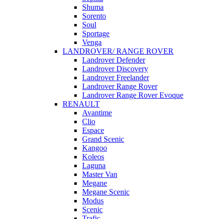
Shuma
Sorento
Soul
Sportage
Venga
LANDROVER/ RANGE ROVER
Landrover Defender
Landrover Discovery
Landrover Freelander
Landrover Range Rover
Landrover Range Rover Evoque
RENAULT
Avantime
Clio
Espace
Grand Scenic
Kangoo
Koleos
Laguna
Master Van
Megane
Megane Scenic
Modus
Scenic
Trafic