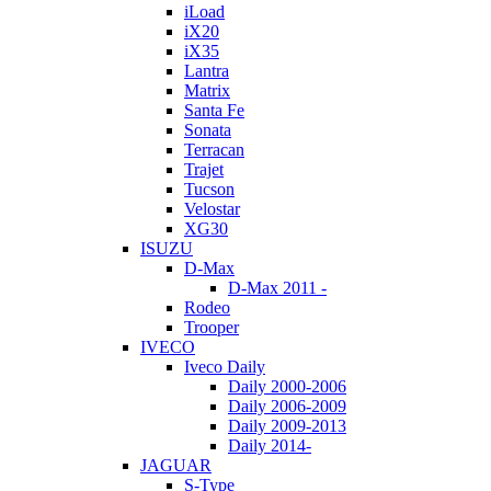
iLoad
iX20
iX35
Lantra
Matrix
Santa Fe
Sonata
Terracan
Trajet
Tucson
Velostar
XG30
ISUZU
D-Max
D-Max 2011 -
Rodeo
Trooper
IVECO
Iveco Daily
Daily 2000-2006
Daily 2006-2009
Daily 2009-2013
Daily 2014-
JAGUAR
S-Type