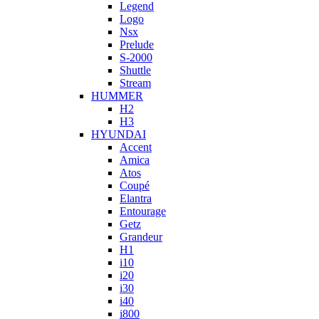
Legend
Logo
Nsx
Prelude
S-2000
Shuttle
Stream
HUMMER
H2
H3
HYUNDAI
Accent
Amica
Atos
Coupé
Elantra
Entourage
Getz
Grandeur
H1
i10
i20
i30
i40
i800