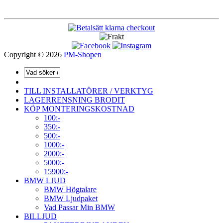
Copyright © 2026
PM-Shopen
TILL INSTALLATÖRER / VERKTYG
LAGERRENSNING BRODIT
KÖP MONTERINGSKOSTNAD
100:-
350:-
500:-
1000:-
2000:-
5000:-
15900:-
BMW LJUD
BMW Högtalare
BMW Ljudpaket
Vad Passar Min BMW
BILLJUD