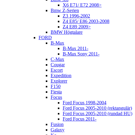
X6 E71/ E72 2008>
Bmw Z-Serien
Z3 1996-2002
Z4 E85/ E86 2003-2008
Z4 E89 2009>
BMW Högtalare
FORD
B-Max
B-Max 2011-
B-Max Sony 2011-
C-Max
Cougar
Escort
Expedition
Explorer
F150
Fiesta
Focus
Ford Focus 1998-2004
Ford Focus 2005-2010 (rektangulär)
Ford Focus 2005-2010 (rundad HU)
Ford Focus 2011-
Fusion
Galaxy