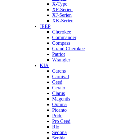
X-Type
XF-Serien
XJ-Serien
XK-Serien
JEEP
Cherokee
Commander
Compass
Grand Cherokee
Patriot
Wrangler
KIA
Carens
Carnival
Ceed
Cerato
Clarus
Magentis
Optima
Picanto
Pride
Pro Ceed
Rio
Sedona
Sephia