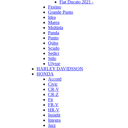
Fiat Ducato 2021 -
Fiorino
Grande Punto
Idea
Marea
Multipla
Panda
Punto
Qubo
Scudo
Sedici
Stilo
Ulysse
HARLEY DAVIDSSON
HONDA
Accord
Civic
CR-V
CR-Z
Fit
FR-V
HR-V
Insight
Integra
Jazz