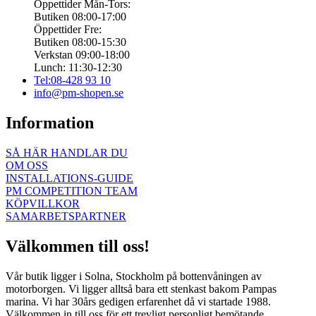
Öppettider Mån-Tors:
Butiken 08:00-17:00
Öppettider Fre:
Butiken 08:00-15:30
Verkstan 09:00-18:00
Lunch: 11:30-12:30
Tel:08-428 93 10
info@pm-shopen.se
Information
SÅ HÄR HANDLAR DU
OM OSS
INSTALLATIONS-GUIDE
PM COMPETITION TEAM
KÖPVILLKOR
SAMARBETSPARTNER
Välkommen till oss!
Vår butik ligger i Solna, Stockholm på bottenvåningen av
motorborgen. Vi ligger alltså bara ett stenkast bakom Pampas
marina. Vi har 30års gedigen erfarenhet då vi startade 1988.
Välkommen in till oss för ett trevligt personligt bemötande.