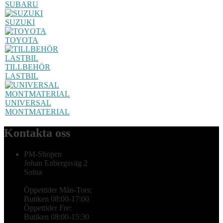
SUBARU
SUZUKI
TOYOTA
TILLBEHÖR
LASTBIL
UNIVERSAL
MONTMATERIAL
Kontakta oss
PM-Shopen
Johan Enbergsväg 2
Solna
Öppettider Mån-Tors:
Butiken 08:00-17:00
Öppettider Fre:
Butiken 08:00-15:30