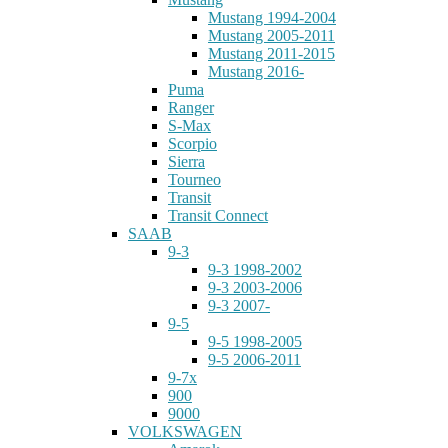
Mustang 1994-2004
Mustang 2005-2011
Mustang 2011-2015
Mustang 2016-
Puma
Ranger
S-Max
Scorpio
Sierra
Tourneo
Transit
Transit Connect
SAAB
9-3
9-3 1998-2002
9-3 2003-2006
9-3 2007-
9-5
9-5 1998-2005
9-5 2006-2011
9-7x
900
9000
VOLKSWAGEN