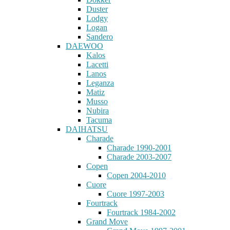
Duster
Lodgy
Logan
Sandero
DAEWOO
Kalos
Lacetti
Lanos
Leganza
Matiz
Musso
Nubira
Tacuma
DAIHATSU
Charade
Charade 1990-2001
Charade 2003-2007
Copen
Copen 2004-2010
Cuore
Cuore 1997-2003
Fourtrack
Fourtrack 1984-2002
Grand Move