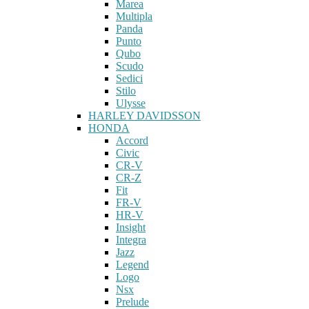
Marea
Multipla
Panda
Punto
Qubo
Scudo
Sedici
Stilo
Ulysse
HARLEY DAVIDSSON
HONDA
Accord
Civic
CR-V
CR-Z
Fit
FR-V
HR-V
Insight
Integra
Jazz
Legend
Logo
Nsx
Prelude