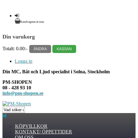
Kundvagnen är tom.
Din varukorg
Totalt:
0.00:-
ÄNDRA
KASSAN
Logga in
Din MC, Båt och Ljud specialist i Solna, Stockholm
PM-SHOPEN
08 - 428 93 10
info@pm-shopen.se
KÖPVILLKOR
KONTAKT/ ÖPPETTIDER
OM OSS