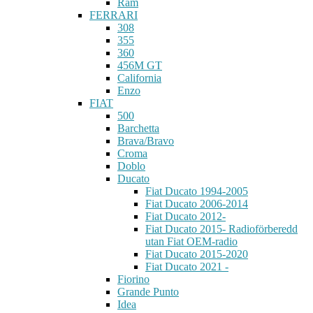
Ram
FERRARI
308
355
360
456M GT
California
Enzo
FIAT
500
Barchetta
Brava/Bravo
Croma
Doblo
Ducato
Fiat Ducato 1994-2005
Fiat Ducato 2006-2014
Fiat Ducato 2012-
Fiat Ducato 2015- Radioförberedd
utan Fiat OEM-radio
Fiat Ducato 2015-2020
Fiat Ducato 2021 -
Fiorino
Grande Punto
Idea