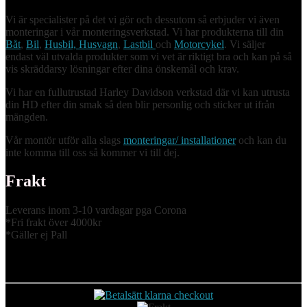
Vi är specialister på det vi gör och dessutom så erbjuder vi även
monteringar i vår monteringsverkstad. Vi har produkterna till din
Båt
,
Bil
,
Husbil, Husvagn
,
Lastbil
och
Motorcykel
. Vi säljer
endast väl utvalda produkter som vi vet är riktigt bra och kan på så
vis skräddarsy lösningar efter dina önskemål och krav.
Vi har en fullutrustad Harley Davidson verkstad där vi kan utrusta
din HD efter din smak så den blir personlig och sticker ut ifrån
mängden.
Vår montör utför alla slags
monteringar/ installationer
och kan du
inte komma till oss så kommer vi till dej.
Frakt
Leverans inom 3-10 vardagar pga Corona
*Fri frakt över 4000kr
*Gäller ej Pall