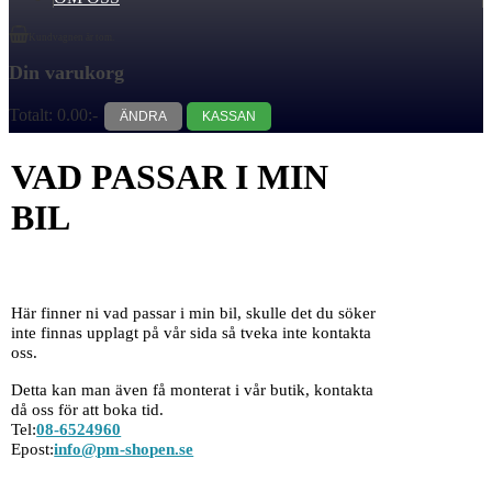
Kundvagnen är tom.
Din varukorg
Totalt:
0.00:-
ÄNDRA
KASSAN
VAD PASSAR I MIN
BIL
Här finner ni vad passar i min bil, skulle det du söker
inte finnas upplagt på vår sida så tveka inte kontakta
oss.
Detta kan man även få monterat i vår butik, kontakta
då oss för att boka tid.
Tel:
08-6524960
Epost:
info@pm-shopen.se