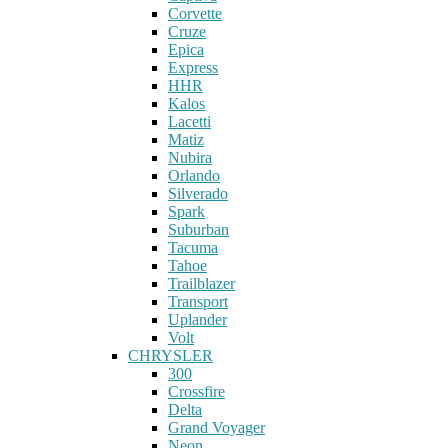
Corvette
Cruze
Epica
Express
HHR
Kalos
Lacetti
Matiz
Nubira
Orlando
Silverado
Spark
Suburban
Tacuma
Tahoe
Trailblazer
Transport
Uplander
Volt
CHRYSLER
300
Crossfire
Delta
Grand Voyager
Neon