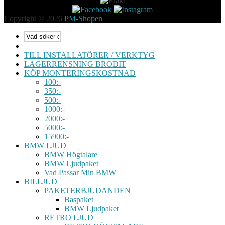
Copyright © 2026
PM-Shopen
TILL INSTALLATÖRER / VERKTYG
LAGERRENSNING BRODIT
KÖP MONTERINGSKOSTNAD
100:-
350:-
500:-
1000:-
2000:-
5000:-
15900:-
BMW LJUD
BMW Högtalare
BMW Ljudpaket
Vad Passar Min BMW
BILLJUD
PAKETERBJUDANDEN
Baspaket
BMW Ljudpaket
RETRO LJUD