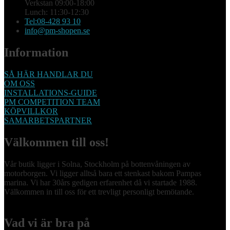
Verkstan 09:00-18:00
Lunch: 11:30-12:30
Tel:08-428 93 10
info@pm-shopen.se
Information
SÅ HÄR HANDLAR DU
OM OSS
INSTALLATIONS-GUIDE
PM COMPETITION TEAM
KÖPVILLKOR
SAMARBETSPARTNER
Välkommen till oss!
Vår butik ligger i Solna, Stockholm på bottenvåningen av
motorborgen. Vi ligger alltså bara ett stenkast bakom Pampas
marina. Vi har 30års gedigen erfarenhet då vi startade 1988.
Välkommen in till oss för ett trevligt personligt bemötande.
Vad vi är bra på