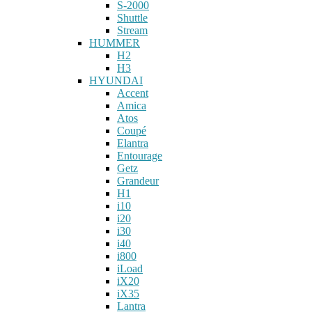
S-2000
Shuttle
Stream
HUMMER
H2
H3
HYUNDAI
Accent
Amica
Atos
Coupé
Elantra
Entourage
Getz
Grandeur
H1
i10
i20
i30
i40
i800
iLoad
iX20
iX35
Lantra