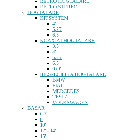
RETRO HÖGTALARE
RETRO STEREO
HÖGTALARE
KITSYSTEM
4'
5,25'
6,5'
KOAXIALHÖGTALARE
3.5'
4'
5.25'
6.5'
6x9'
BILSPECIFIKA HÖGTALARE
BMW
FIAT
MERCEDES
TESLA
VOLKSWAGEN
BASAR
6.5'
8'
10'
12' - 14'
15'