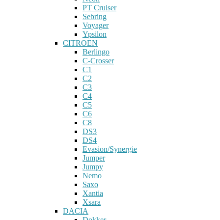
PT Cruiser
Sebring
Voyager
Ypsilon
CITROEN
Berlingo
C-Crosser
C1
C2
C3
C4
C5
C6
C8
DS3
DS4
Evasion/Synergie
Jumper
Jumpy
Nemo
Saxo
Xantia
Xsara
DACIA
Dokker