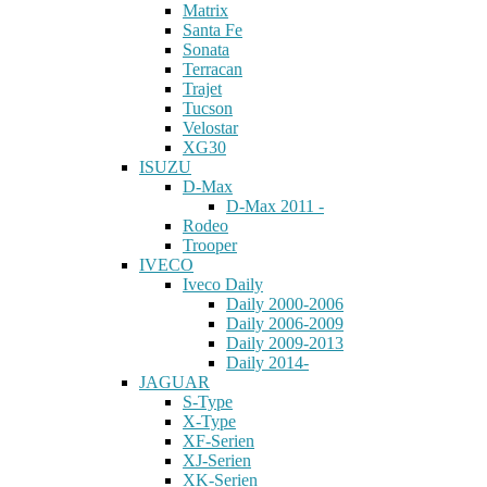
Matrix
Santa Fe
Sonata
Terracan
Trajet
Tucson
Velostar
XG30
ISUZU
D-Max
D-Max 2011 -
Rodeo
Trooper
IVECO
Iveco Daily
Daily 2000-2006
Daily 2006-2009
Daily 2009-2013
Daily 2014-
JAGUAR
S-Type
X-Type
XF-Serien
XJ-Serien
XK-Serien