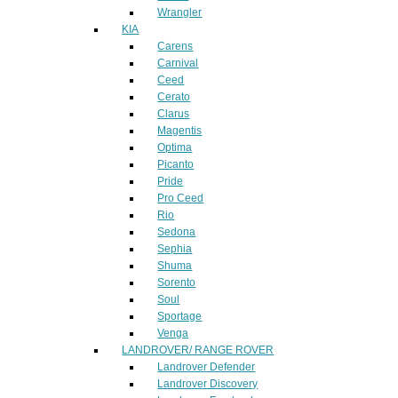
Wrangler
KIA
Carens
Carnival
Ceed
Cerato
Clarus
Magentis
Optima
Picanto
Pride
Pro Ceed
Rio
Sedona
Sephia
Shuma
Sorento
Soul
Sportage
Venga
LANDROVER/ RANGE ROVER
Landrover Defender
Landrover Discovery