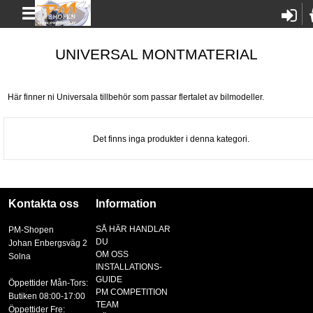
UNIVERSAL MONTMATERIAL
Här finner ni Universala tillbehör som passar flertalet av bilmodeller.
Det finns inga produkter i denna kategori.
Kontakta oss
Information
SÅ HÄR HANDLAR
PM-Shopen
DU
Johan Enbergsväg 2
OM OSS
Solna
INSTALLATIONS-
GUIDE
Öppettider Mån-Tors:
PM COMPETITION
Butiken 08:00-17:00
TEAM
Öppettider Fre: