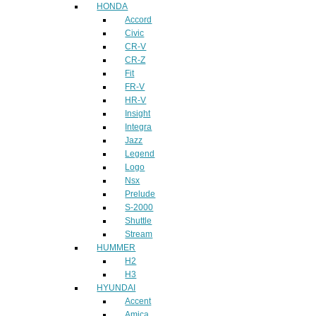
HONDA
Accord
Civic
CR-V
CR-Z
Fit
FR-V
HR-V
Insight
Integra
Jazz
Legend
Logo
Nsx
Prelude
S-2000
Shuttle
Stream
HUMMER
H2
H3
HYUNDAI
Accent
Amica