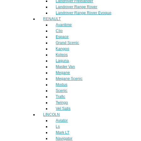
Landrover Freelander
Landrover Range Rover
Landrover Range Rover Evoque
RENAULT
Avantime
Clio
Espace
Grand Scenic
Kangoo
Koleos
Laguna
Master Van
Megane
Megane Scenic
Modus
Scenic
Trafic
Twingo
Vel Satis
LINCOLN
Aviator
Ls
Mark LT
Navigator