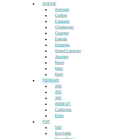
DODGE
Avenger
Caliber
Caravan
Challenger
Charger
Dakota
Durango
Grand Caravan
Journey
Neon
Nitro
Ram
FERRARI
308
355
360
456M GT
California
Enzo
FIAT
500
Barchetta