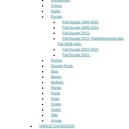
Brava/Bravo
Croma
Doblo
Ducato
Fiat Ducato 1994-2005
Fiat Ducato 2006-2014
Fiat Ducato 2012-
Fiat Ducato 2015- Radioförberedd utan
Fiat OEM-radio
Fiat Ducato 2015-2020
Fiat Ducato 2021 -
Fiorino
Grande Punto
Idea
Marea
Multipla
Panda
Punto
Qubo
Scudo
Sedici
Stilo
Ulysse
HARLEY DAVIDSSON