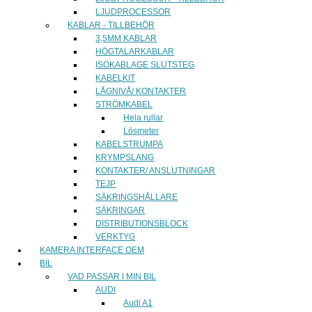
LJUDPROCESSOR
KABLAR - TILLBEHÖR
3,5MM KABLAR
HÖGTALARKABLAR
ISOKABLAGE SLUTSTEG
KABELKIT
LÅGNIVÅ/ KONTAKTER
STRÖMKABEL
Hela rullar
Lösmeter
KABELSTRUMPA
KRYMPSLANG
KONTAKTER/ ANSLUTNINGAR
TEJP
SÄKRINGSHÅLLARE
SÄKRINGAR
DISTRIBUTIONSBLOCK
VERKTYG
KAMERA INTERFACE OEM
BIL
VAD PASSAR I MIN BIL
AUDI
Audi A1