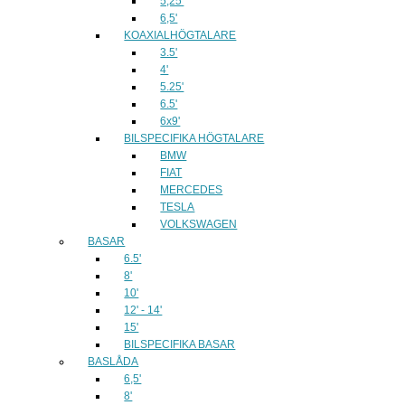
5,25'
6,5'
KOAXIALHÖGTALARE
3.5'
4'
5.25'
6.5'
6x9'
BILSPECIFIKA HÖGTALARE
BMW
FIAT
MERCEDES
TESLA
VOLKSWAGEN
BASAR
6.5'
8'
10'
12' - 14'
15'
BILSPECIFIKA BASAR
BASLÅDA
6,5'
8'