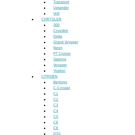
Transport
Uplander
Volt
CHRYSLER
300
Crossfire
Delta
Grand Voyager
Neon
PT Cruiser
Sebring
Voyager
Ypsilon
CITROEN
Berlingo
C-Crosser
C1
C2
C3
C4
C5
C6
C8
DS3