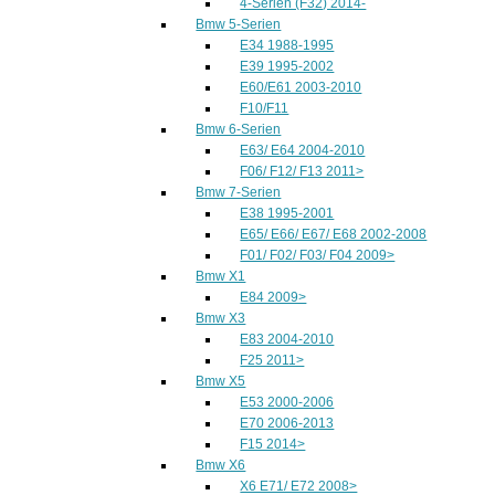
4-Serien (F32) 2014-
Bmw 5-Serien
E34 1988-1995
E39 1995-2002
E60/E61 2003-2010
F10/F11
Bmw 6-Serien
E63/ E64 2004-2010
F06/ F12/ F13 2011>
Bmw 7-Serien
E38 1995-2001
E65/ E66/ E67/ E68 2002-2008
F01/ F02/ F03/ F04 2009>
Bmw X1
E84 2009>
Bmw X3
E83 2004-2010
F25 2011>
Bmw X5
E53 2000-2006
E70 2006-2013
F15 2014>
Bmw X6
X6 E71/ E72 2008>