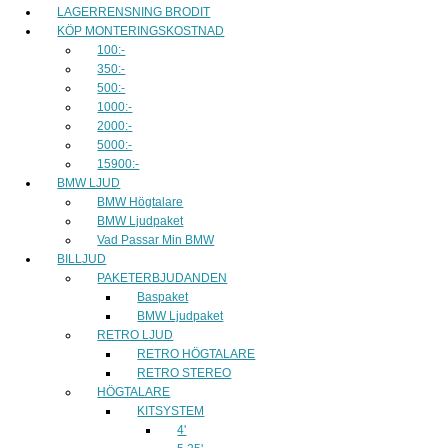
LAGERRENSNING BRODIT
KÖP MONTERINGSKOSTNAD
100:-
350:-
500:-
1000:-
2000:-
5000:-
15900:-
BMW LJUD
BMW Högtalare
BMW Ljudpaket
Vad Passar Min BMW
BILLJUD
PAKETERBJUDANDEN
Baspaket
BMW Ljudpaket
RETRO LJUD
RETRO HÖGTALARE
RETRO STEREO
HÖGTALARE
KITSYSTEM
4'