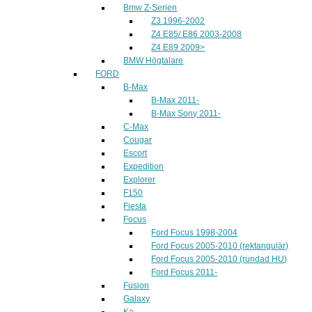
Bmw Z-Serien
Z3 1996-2002
Z4 E85/ E86 2003-2008
Z4 E89 2009>
BMW Högtalare
FORD
B-Max
B-Max 2011-
B-Max Sony 2011-
C-Max
Cougar
Escort
Expedition
Explorer
F150
Fiesta
Focus
Ford Focus 1998-2004
Ford Focus 2005-2010 (rektangulär)
Ford Focus 2005-2010 (rundad HU)
Ford Focus 2011-
Fusion
Galaxy
Ka