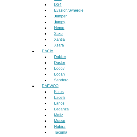
DS4
Evasion/Synergie
Jumper
Jumpy
Nemo
Saxo
Xantia
Xsara
DACIA
Dokker
Duster
Lodgy
Logan
Sandero
DAEWOO
Kalos
Lacetti
Lanos
Leganza
Matiz
Musso
Nubira
Tacuma