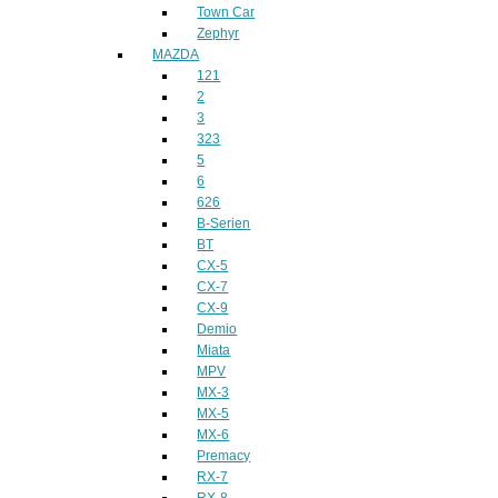
Town Car
Zephyr
MAZDA
121
2
3
323
5
6
626
B-Serien
BT
CX-5
CX-7
CX-9
Demio
Miata
MPV
MX-3
MX-5
MX-6
Premacy
RX-7
RX-8