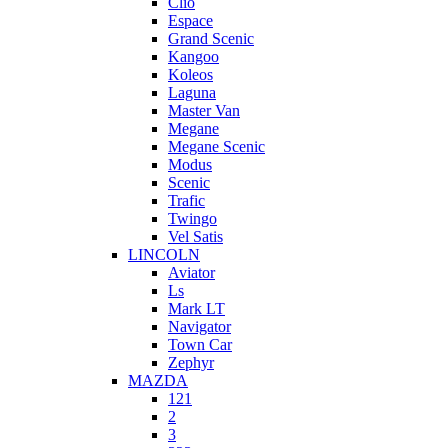
Clio
Espace
Grand Scenic
Kangoo
Koleos
Laguna
Master Van
Megane
Megane Scenic
Modus
Scenic
Trafic
Twingo
Vel Satis
LINCOLN
Aviator
Ls
Mark LT
Navigator
Town Car
Zephyr
MAZDA
121
2
3