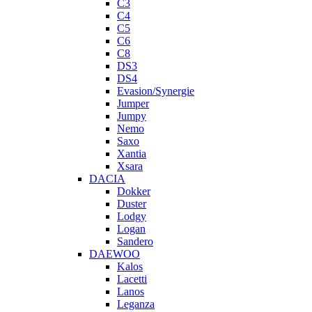
C3
C4
C5
C6
C8
DS3
DS4
Evasion/Synergie
Jumper
Jumpy
Nemo
Saxo
Xantia
Xsara
DACIA
Dokker
Duster
Lodgy
Logan
Sandero
DAEWOO
Kalos
Lacetti
Lanos
Leganza