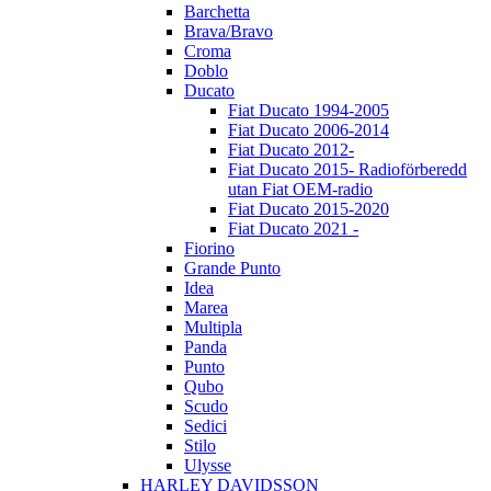
Barchetta
Brava/Bravo
Croma
Doblo
Ducato
Fiat Ducato 1994-2005
Fiat Ducato 2006-2014
Fiat Ducato 2012-
Fiat Ducato 2015- Radioförberedd
utan Fiat OEM-radio
Fiat Ducato 2015-2020
Fiat Ducato 2021 -
Fiorino
Grande Punto
Idea
Marea
Multipla
Panda
Punto
Qubo
Scudo
Sedici
Stilo
Ulysse
HARLEY DAVIDSSON