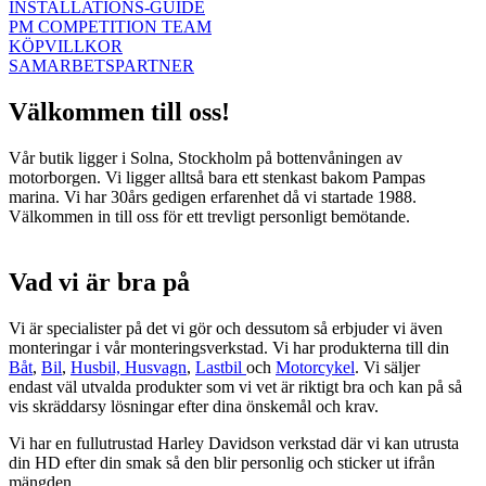
INSTALLATIONS-GUIDE
PM COMPETITION TEAM
KÖPVILLKOR
SAMARBETSPARTNER
Välkommen till oss!
Vår butik ligger i Solna, Stockholm på bottenvåningen av
motorborgen. Vi ligger alltså bara ett stenkast bakom Pampas
marina. Vi har 30års gedigen erfarenhet då vi startade 1988.
Välkommen in till oss för ett trevligt personligt bemötande.
Vad vi är bra på
Vi är specialister på det vi gör och dessutom så erbjuder vi även
monteringar i vår monteringsverkstad. Vi har produkterna till din
Båt
,
Bil
,
Husbil, Husvagn
,
Lastbil
och
Motorcykel
. Vi säljer
endast väl utvalda produkter som vi vet är riktigt bra och kan på så
vis skräddarsy lösningar efter dina önskemål och krav.
Vi har en fullutrustad Harley Davidson verkstad där vi kan utrusta
din HD efter din smak så den blir personlig och sticker ut ifrån
mängden.