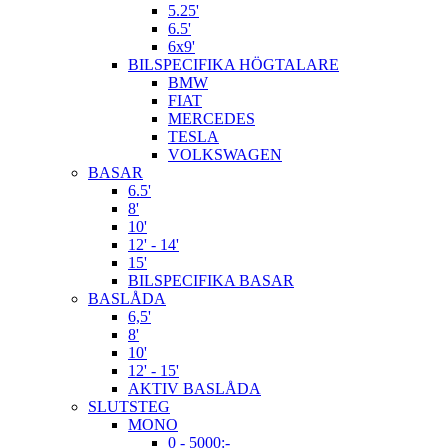
5.25'
6.5'
6x9'
BILSPECIFIKA HÖGTALARE
BMW
FIAT
MERCEDES
TESLA
VOLKSWAGEN
BASAR
6.5'
8'
10'
12' - 14'
15'
BILSPECIFIKA BASAR
BASLÅDA
6,5'
8'
10'
12' - 15'
AKTIV BASLÅDA
SLUTSTEG
MONO
0 - 5000:-