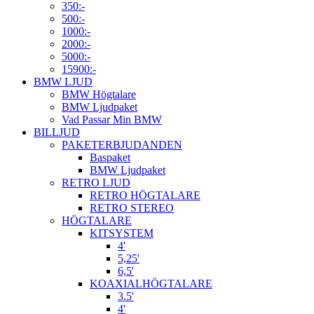
350:-
500:-
1000:-
2000:-
5000:-
15900:-
BMW LJUD
BMW Högtalare
BMW Ljudpaket
Vad Passar Min BMW
BILLJUD
PAKETERBJUDANDEN
Baspaket
BMW Ljudpaket
RETRO LJUD
RETRO HÖGTALARE
RETRO STEREO
HÖGTALARE
KITSYSTEM
4'
5,25'
6,5'
KOAXIALHÖGTALARE
3.5'
4'