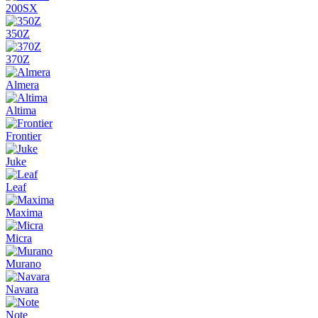
200SX
350Z
370Z
Almera
Altima
Frontier
Juke
Leaf
Maxima
Micra
Murano
Navara
Note