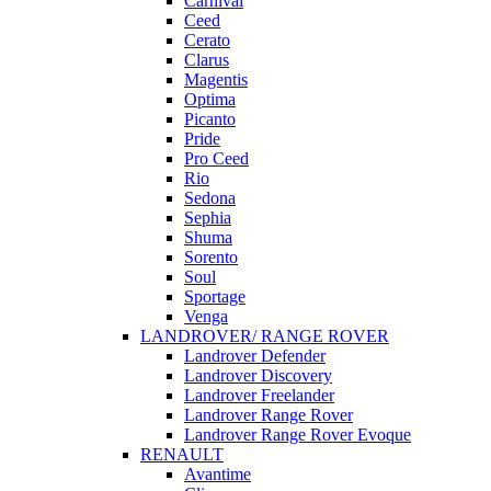
Carnival
Ceed
Cerato
Clarus
Magentis
Optima
Picanto
Pride
Pro Ceed
Rio
Sedona
Sephia
Shuma
Sorento
Soul
Sportage
Venga
LANDROVER/ RANGE ROVER
Landrover Defender
Landrover Discovery
Landrover Freelander
Landrover Range Rover
Landrover Range Rover Evoque
RENAULT
Avantime