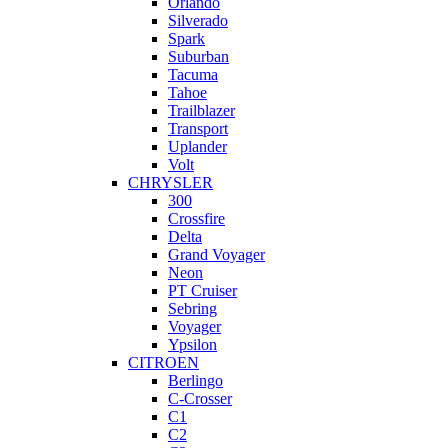
Orlando
Silverado
Spark
Suburban
Tacuma
Tahoe
Trailblazer
Transport
Uplander
Volt
CHRYSLER
300
Crossfire
Delta
Grand Voyager
Neon
PT Cruiser
Sebring
Voyager
Ypsilon
CITROEN
Berlingo
C-Crosser
C1
C2