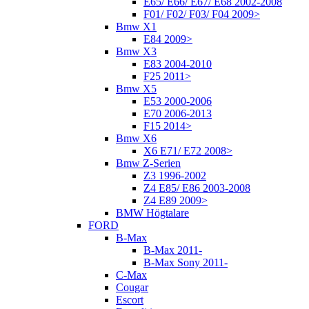
E65/ E66/ E67/ E68 2002-2008
F01/ F02/ F03/ F04 2009>
Bmw X1
E84 2009>
Bmw X3
E83 2004-2010
F25 2011>
Bmw X5
E53 2000-2006
E70 2006-2013
F15 2014>
Bmw X6
X6 E71/ E72 2008>
Bmw Z-Serien
Z3 1996-2002
Z4 E85/ E86 2003-2008
Z4 E89 2009>
BMW Högtalare
FORD
B-Max
B-Max 2011-
B-Max Sony 2011-
C-Max
Cougar
Escort