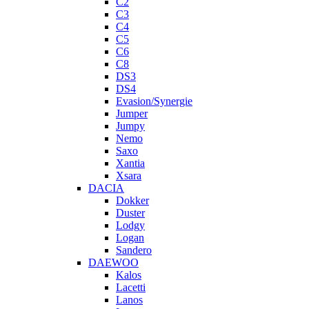
C2
C3
C4
C5
C6
C8
DS3
DS4
Evasion/Synergie
Jumper
Jumpy
Nemo
Saxo
Xantia
Xsara
DACIA
Dokker
Duster
Lodgy
Logan
Sandero
DAEWOO
Kalos
Lacetti
Lanos