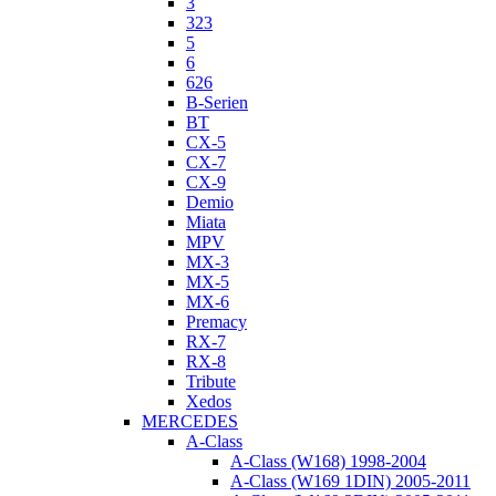
3
323
5
6
626
B-Serien
BT
CX-5
CX-7
CX-9
Demio
Miata
MPV
MX-3
MX-5
MX-6
Premacy
RX-7
RX-8
Tribute
Xedos
MERCEDES
A-Class
A-Class (W168) 1998-2004
A-Class (W169 1DIN) 2005-2011