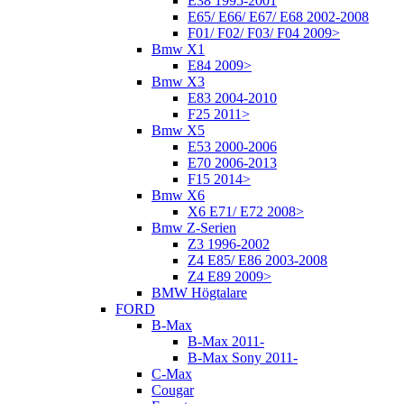
E38 1995-2001
E65/ E66/ E67/ E68 2002-2008
F01/ F02/ F03/ F04 2009>
Bmw X1
E84 2009>
Bmw X3
E83 2004-2010
F25 2011>
Bmw X5
E53 2000-2006
E70 2006-2013
F15 2014>
Bmw X6
X6 E71/ E72 2008>
Bmw Z-Serien
Z3 1996-2002
Z4 E85/ E86 2003-2008
Z4 E89 2009>
BMW Högtalare
FORD
B-Max
B-Max 2011-
B-Max Sony 2011-
C-Max
Cougar