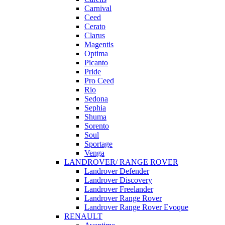
Carnival
Ceed
Cerato
Clarus
Magentis
Optima
Picanto
Pride
Pro Ceed
Rio
Sedona
Sephia
Shuma
Sorento
Soul
Sportage
Venga
LANDROVER/ RANGE ROVER
Landrover Defender
Landrover Discovery
Landrover Freelander
Landrover Range Rover
Landrover Range Rover Evoque
RENAULT