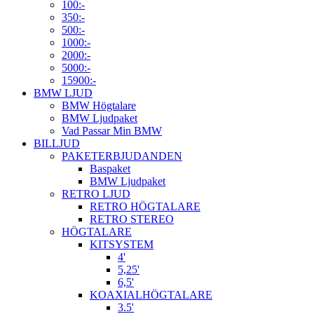
100:-
350:-
500:-
1000:-
2000:-
5000:-
15900:-
BMW LJUD
BMW Högtalare
BMW Ljudpaket
Vad Passar Min BMW
BILLJUD
PAKETERBJUDANDEN
Baspaket
BMW Ljudpaket
RETRO LJUD
RETRO HÖGTALARE
RETRO STEREO
HÖGTALARE
KITSYSTEM
4'
5,25'
6,5'
KOAXIALHÖGTALARE
3.5'