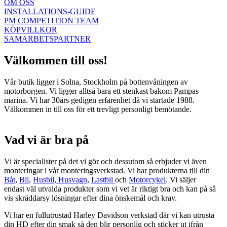
OM OSS
INSTALLATIONS-GUIDE
PM COMPETITION TEAM
KÖPVILLKOR
SAMARBETSPARTNER
Välkommen till oss!
Vår butik ligger i Solna, Stockholm på bottenvåningen av
motorborgen. Vi ligger alltså bara ett stenkast bakom Pampas
marina. Vi har 30års gedigen erfarenhet då vi startade 1988.
Välkommen in till oss för ett trevligt personligt bemötande.
Vad vi är bra på
Vi är specialister på det vi gör och dessutom så erbjuder vi även
monteringar i vår monteringsverkstad. Vi har produkterna till din
Båt
,
Bil
,
Husbil, Husvagn
,
Lastbil
och
Motorcykel
. Vi säljer
endast väl utvalda produkter som vi vet är riktigt bra och kan på så
vis skräddarsy lösningar efter dina önskemål och krav.
Vi har en fullutrustad Harley Davidson verkstad där vi kan utrusta
din HD efter din smak så den blir personlig och sticker ut ifrån