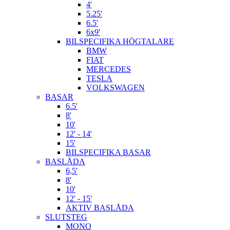
4'
5.25'
6.5'
6x9'
BILSPECIFIKA HÖGTALARE
BMW
FIAT
MERCEDES
TESLA
VOLKSWAGEN
BASAR
6.5'
8'
10'
12' - 14'
15'
BILSPECIFIKA BASAR
BASLÅDA
6,5'
8'
10'
12' - 15'
AKTIV BASLÅDA
SLUTSTEG
MONO