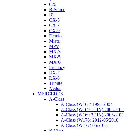
626
B-Serien
BT
CX-5
CX-7
CX-9
Demio
Miata
MPV
MX-3
MX-5
MX-6
Premacy
RX-7
RX-8
Tribute
Xedos
MERCEDES
A-Class
A-Class (W168) 1998-2004
A-Class (W169 1DIN) 2005-2011
A-Class (W169 2DIN) 2005-2011
A-Class (W176) 2012-05/2018
A-Class (W177) 05/2018-
B-Class