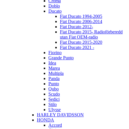
Croma
Doblo
Ducato
Fiat Ducato 1994-2005
Fiat Ducato 2006-2014
Fiat Ducato 2012-
Fiat Ducato 2015- Radioförberedd
utan Fiat OEM-radio
Fiat Ducato 2015-2020
Fiat Ducato 2021 -
Fiorino
Grande Punto
Idea
Marea
Multipla
Panda
Punto
Qubo
Scudo
Sedici
Stilo
Ulysse
HARLEY DAVIDSSON
HONDA
Accord