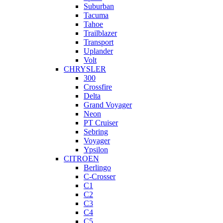
Suburban
Tacuma
Tahoe
Trailblazer
Transport
Uplander
Volt
CHRYSLER
300
Crossfire
Delta
Grand Voyager
Neon
PT Cruiser
Sebring
Voyager
Ypsilon
CITROEN
Berlingo
C-Crosser
C1
C2
C3
C4
C5