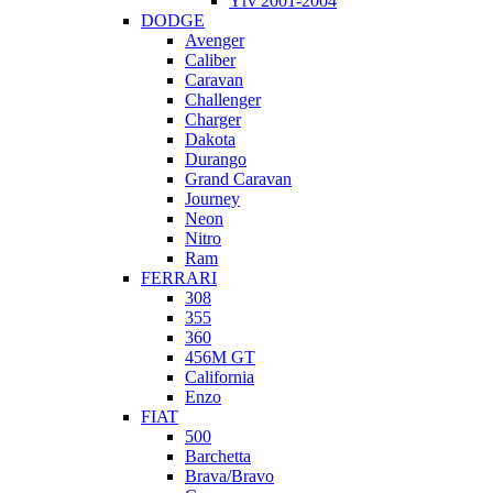
Yrv 2001-2004
DODGE
Avenger
Caliber
Caravan
Challenger
Charger
Dakota
Durango
Grand Caravan
Journey
Neon
Nitro
Ram
FERRARI
308
355
360
456M GT
California
Enzo
FIAT
500
Barchetta
Brava/Bravo