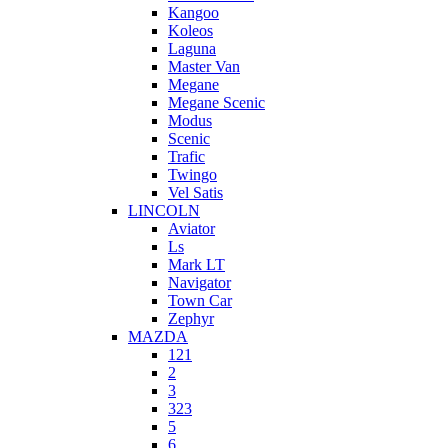
Kangoo
Koleos
Laguna
Master Van
Megane
Megane Scenic
Modus
Scenic
Trafic
Twingo
Vel Satis
LINCOLN
Aviator
Ls
Mark LT
Navigator
Town Car
Zephyr
MAZDA
121
2
3
323
5
6