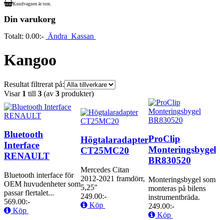
Kundvagnen är tom.
Din varukorg
Totalt:
0.00:-
Ändra
Kassan
Kangoo
Resultat filtrerat på:
Visar
1
till
3
(av
3
produkter)
Bluetooth
ProClip
Högtalaradapter
Interface
Monteringsbygel
CT25MC20
RENAULT
BR830520
Mercedes Citan
Bluetooth interface för
2012-2021 framdörr,
Monteringsbygel som
OEM huvudenheter som
5,25"
monteras på bilens
passar flertalet...
249.00:-
instrumentbräda.
569.00:-
Köp
249.00:-
Köp
Köp