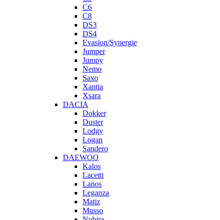
C6
C8
DS3
DS4
Evasion/Synergie
Jumper
Jumpy
Nemo
Saxo
Xantia
Xsara
DACIA
Dokker
Duster
Lodgy
Logan
Sandero
DAEWOO
Kalos
Lacetti
Lanos
Leganza
Matiz
Musso
Nubira