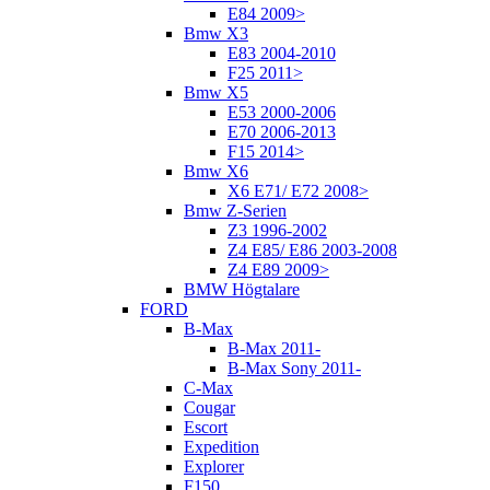
E84 2009>
Bmw X3
E83 2004-2010
F25 2011>
Bmw X5
E53 2000-2006
E70 2006-2013
F15 2014>
Bmw X6
X6 E71/ E72 2008>
Bmw Z-Serien
Z3 1996-2002
Z4 E85/ E86 2003-2008
Z4 E89 2009>
BMW Högtalare
FORD
B-Max
B-Max 2011-
B-Max Sony 2011-
C-Max
Cougar
Escort
Expedition
Explorer
F150