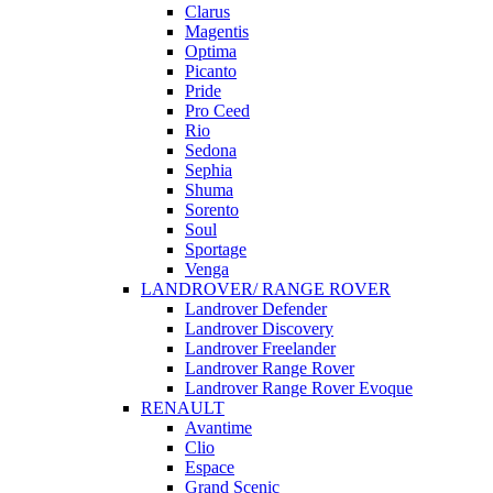
Clarus
Magentis
Optima
Picanto
Pride
Pro Ceed
Rio
Sedona
Sephia
Shuma
Sorento
Soul
Sportage
Venga
LANDROVER/ RANGE ROVER
Landrover Defender
Landrover Discovery
Landrover Freelander
Landrover Range Rover
Landrover Range Rover Evoque
RENAULT
Avantime
Clio
Espace
Grand Scenic