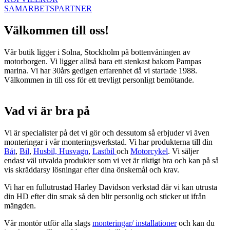
SAMARBETSPARTNER
Välkommen till oss!
Vår butik ligger i Solna, Stockholm på bottenvåningen av
motorborgen. Vi ligger alltså bara ett stenkast bakom Pampas
marina. Vi har 30års gedigen erfarenhet då vi startade 1988.
Välkommen in till oss för ett trevligt personligt bemötande.
Vad vi är bra på
Vi är specialister på det vi gör och dessutom så erbjuder vi även
monteringar i vår monteringsverkstad. Vi har produkterna till din
Båt
,
Bil
,
Husbil, Husvagn
,
Lastbil
och
Motorcykel
. Vi säljer
endast väl utvalda produkter som vi vet är riktigt bra och kan på så
vis skräddarsy lösningar efter dina önskemål och krav.
Vi har en fullutrustad Harley Davidson verkstad där vi kan utrusta
din HD efter din smak så den blir personlig och sticker ut ifrån
mängden.
Vår montör utför alla slags
monteringar/ installationer
och kan du