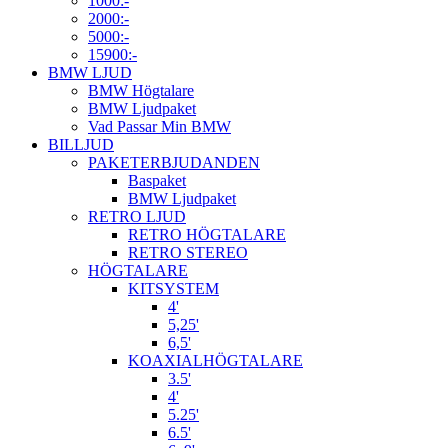
1000:-
2000:-
5000:-
15900:-
BMW LJUD
BMW Högtalare
BMW Ljudpaket
Vad Passar Min BMW
BILLJUD
PAKETERBJUDANDEN
Baspaket
BMW Ljudpaket
RETRO LJUD
RETRO HÖGTALARE
RETRO STEREO
HÖGTALARE
KITSYSTEM
4'
5,25'
6,5'
KOAXIALHÖGTALARE
3.5'
4'
5.25'
6.5'