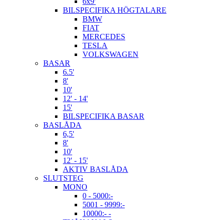
6x9'
BILSPECIFIKA HÖGTALARE
BMW
FIAT
MERCEDES
TESLA
VOLKSWAGEN
BASAR
6.5'
8'
10'
12' - 14'
15'
BILSPECIFIKA BASAR
BASLÅDA
6,5'
8'
10'
12' - 15'
AKTIV BASLÅDA
SLUTSTEG
MONO
0 - 5000:-
5001 - 9999:-
10000:- -