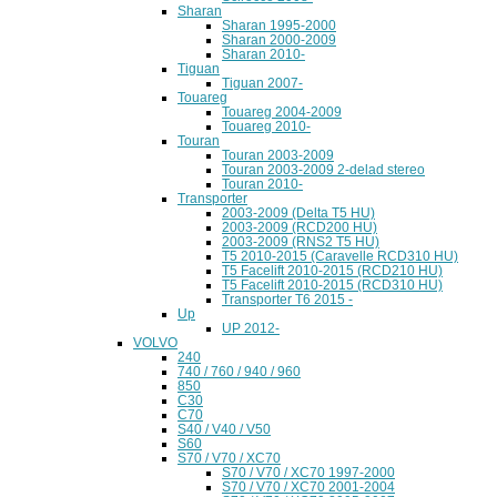
Sharan
Sharan 1995-2000
Sharan 2000-2009
Sharan 2010-
Tiguan
Tiguan 2007-
Touareg
Touareg 2004-2009
Touareg 2010-
Touran
Touran 2003-2009
Touran 2003-2009 2-delad stereo
Touran 2010-
Transporter
2003-2009 (Delta T5 HU)
2003-2009 (RCD200 HU)
2003-2009 (RNS2 T5 HU)
T5 2010-2015 (Caravelle RCD310 HU)
T5 Facelift 2010-2015 (RCD210 HU)
T5 Facelift 2010-2015 (RCD310 HU)
Transporter T6 2015 -
Up
UP 2012-
VOLVO
240
740 / 760 / 940 / 960
850
C30
C70
S40 / V40 / V50
S60
S70 / V70 / XC70
S70 / V70 / XC70 1997-2000
S70 / V70 / XC70 2001-2004