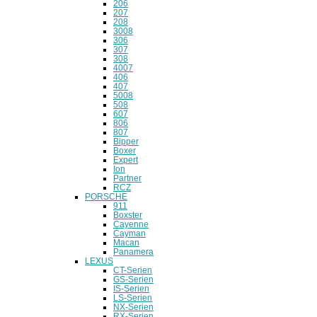
206
207
208
3008
306
307
308
4007
406
407
5008
508
607
806
807
Bipper
Boxer
Expert
Ion
Partner
RCZ
PORSCHE
911
Boxster
Cayenne
Cayman
Macan
Panamera
LEXUS
CT-Serien
GS-Serien
IS-Serien
LS-Serien
NX-Serien
RX-Serien