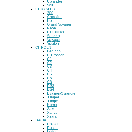
Uplander
Volt
CHRYSLER
300
Crossfire
Delta
Grand Voyager
Neon
PT Cruiser
Sebring
Voyager
Ypsilon
CITROEN
Berlingo
C-Crosser
C1
C2
C3
C4
C5
C6
C8
DS3
DS4
Evasion/Synergie
Jumper
Jumpy
Nemo
Saxo
Xantia
Xsara
DACIA
Dokker
Duster
Lodgy