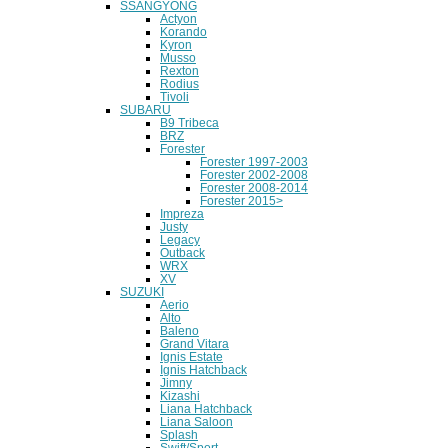
SSANGYONG
Actyon
Korando
Kyron
Musso
Rexton
Rodius
Tivoli
SUBARU
B9 Tribeca
BRZ
Forester
Forester 1997-2003
Forester 2002-2008
Forester 2008-2014
Forester 2015>
Impreza
Justy
Legacy
Outback
WRX
XV
SUZUKI
Aerio
Alto
Baleno
Grand Vitara
Ignis Estate
Ignis Hatchback
Jimny
Kizashi
Liana Hatchback
Liana Saloon
Splash
Swift/Sport