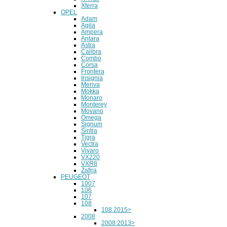
Xterra
OPEL
Adam
Agila
Ampera
Antara
Astra
Calibra
Combo
Corsa
Frontera
Insignia
Meriva
Mokka
Monaro
Monterey
Movano
Omega
Signum
Sintra
Tigra
Vectra
Vivaro
VX220
VXR8
Zafira
PEUGEOT
1007
106
107
108
108 2015>
2008
2008 2013>