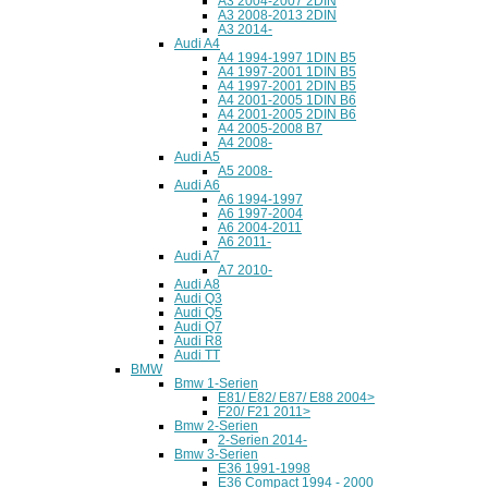
A3 2004-2007 2DIN
A3 2008-2013 2DIN
A3 2014-
Audi A4
A4 1994-1997 1DIN B5
A4 1997-2001 1DIN B5
A4 1997-2001 2DIN B5
A4 2001-2005 1DIN B6
A4 2001-2005 2DIN B6
A4 2005-2008 B7
A4 2008-
Audi A5
A5 2008-
Audi A6
A6 1994-1997
A6 1997-2004
A6 2004-2011
A6 2011-
Audi A7
A7 2010-
Audi A8
Audi Q3
Audi Q5
Audi Q7
Audi R8
Audi TT
BMW
Bmw 1-Serien
E81/ E82/ E87/ E88 2004>
F20/ F21 2011>
Bmw 2-Serien
2-Serien 2014-
Bmw 3-Serien
E36 1991-1998
E36 Compact 1994 - 2000