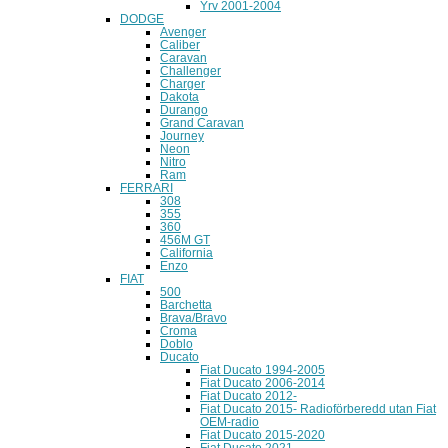
Yrv 2001-2004
DODGE
Avenger
Caliber
Caravan
Challenger
Charger
Dakota
Durango
Grand Caravan
Journey
Neon
Nitro
Ram
FERRARI
308
355
360
456M GT
California
Enzo
FIAT
500
Barchetta
Brava/Bravo
Croma
Doblo
Ducato
Fiat Ducato 1994-2005
Fiat Ducato 2006-2014
Fiat Ducato 2012-
Fiat Ducato 2015- Radioförberedd utan Fiat
OEM-radio
Fiat Ducato 2015-2020
Fiat Ducato 2021 -