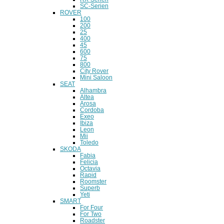
SC-Serien
ROVER
100
200
25
400
45
600
75
800
City Rover
Mini Saloon
SEAT
Alhambra
Altea
Arosa
Cordoba
Exeo
Ibiza
Leon
Mii
Toledo
SKODA
Fabia
Felicia
Octavia
Rapid
Roomster
Superb
Yeti
SMART
For Four
For Two
Roadster