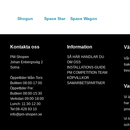
Shogun
Space Star
Space Wagon
Kontakta oss
Information
Vä
PM-Shopen
SÅ HÄR HANDLAR DU
Vår
Johan Enbergsväg 2
OM OSS
bak
Solna
INSTALLATIONS-GUIDE
tre
PM COMPETITION TEAM
Öppettider Mån-Tors:
KÖPVILLKOR
Butiken 08:00-17:00
SAMARBETSPARTNER
Va
Öppettider Fre:
Butiken 08:00-15:30
Vi 
Verkstan 09:00-18:00
har 
Lunch: 11:30-12:30
Tel:08-428 93 10
prod
info@pm-shopen.se
Vi 
och