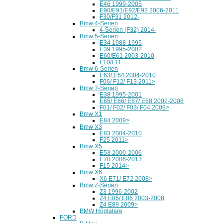
E46 1999-2005
E90/E91/E92/E93 2006-2011
F30/F31 2012-
Bmw 4-Serien
4-Serien (F32) 2014-
Bmw 5-Serien
E34 1988-1995
E39 1995-2002
E60/E61 2003-2010
F10/F11
Bmw 6-Serien
E63/ E64 2004-2010
F06/ F12/ F13 2011>
Bmw 7-Serien
E38 1995-2001
E65/ E66/ E67/ E68 2002-2008
F01/ F02/ F03/ F04 2009>
Bmw X1
E84 2009>
Bmw X3
E83 2004-2010
F25 2011>
Bmw X5
E53 2000-2006
E70 2006-2013
F15 2014>
Bmw X6
X6 E71/ E72 2008>
Bmw Z-Serien
Z3 1996-2002
Z4 E85/ E86 2003-2008
Z4 E89 2009>
BMW Högtalare
FORD