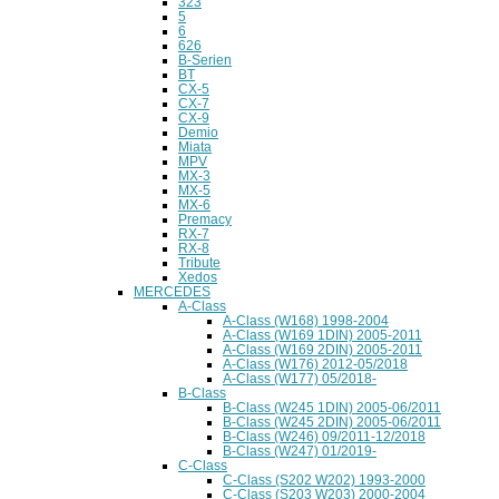
323
5
6
626
B-Serien
BT
CX-5
CX-7
CX-9
Demio
Miata
MPV
MX-3
MX-5
MX-6
Premacy
RX-7
RX-8
Tribute
Xedos
MERCEDES
A-Class
A-Class (W168) 1998-2004
A-Class (W169 1DIN) 2005-2011
A-Class (W169 2DIN) 2005-2011
A-Class (W176) 2012-05/2018
A-Class (W177) 05/2018-
B-Class
B-Class (W245 1DIN) 2005-06/2011
B-Class (W245 2DIN) 2005-06/2011
B-Class (W246) 09/2011-12/2018
B-Class (W247) 01/2019-
C-Class
C-Class (S202 W202) 1993-2000
C-Class (S203 W203) 2000-2004