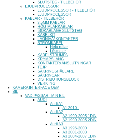
SLUTSTEG - TILLBEHÖR
LJUDPROCESSOR
LJUDPROCESSOR - TILLBEHÖR
LJUDPROCESSOR
KABLAR - TILLBEHÖR
3,5MM KABLAR
HÖGTALARKABLAR
ISOKABLAGE SLUTSTEG
KABELKIT
LÅGNIVÅ/ KONTAKTER
STRÖMKABEL
Hela rullar
Lösmeter
KABELSTRUMPA
KRYMPSLANG
KONTAKTER/ ANSLUTNINGAR
TEJP
SÄKRINGSHÅLLARE
SÄKRINGAR
DISTRIBUTIONSBLOCK
VERKTYG
KAMERA INTERFACE OEM
BIL
VAD PASSAR I MIN BIL
AUDI
Audi A1
A1 2010 -
Audi A2
A2 1999-2005 1DIN
A2 1999-2005 2DIN
Audi A3
A3 1996-2000
A3 2001-2003
A3 2004-2007 1DIN