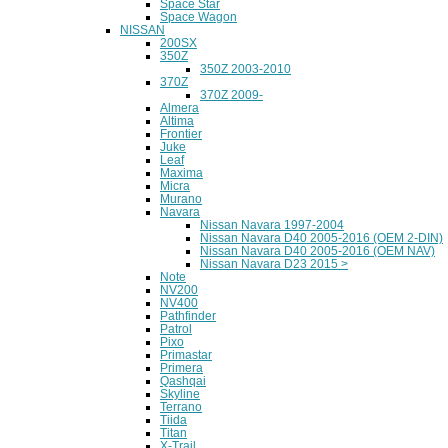
Space Star
Space Wagon
NISSAN
200SX
350Z
350Z 2003-2010
370Z
370Z 2009-
Almera
Altima
Frontier
Juke
Leaf
Maxima
Micra
Murano
Navara
Nissan Navara 1997-2004
Nissan Navara D40 2005-2016 (OEM 2-DIN)
Nissan Navara D40 2005-2016 (OEM NAV)
Nissan Navara D23 2015 >
Note
NV200
NV400
Pathfinder
Patrol
Pixo
Primastar
Primera
Qashqai
Skyline
Terrano
Tiida
Titan
X-Trail