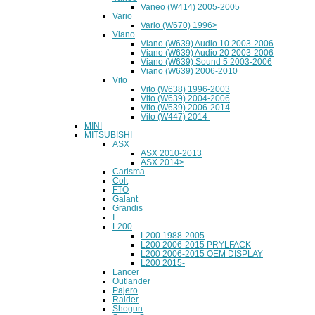
Vaneo (W414) 2005-2005
Vario
Vario (W670) 1996>
Viano
Viano (W639) Audio 10 2003-2006
Viano (W639) Audio 20 2003-2006
Viano (W639) Sound 5 2003-2006
Viano (W639) 2006-2010
Vito
Vito (W638) 1996-2003
Vito (W639) 2004-2006
Vito (W639) 2006-2014
Vito (W447) 2014-
MINI
MITSUBISHI
ASX
ASX 2010-2013
ASX 2014>
Carisma
Colt
FTO
Galant
Grandis
I
L200
L200 1988-2005
L200 2006-2015 PRYLFACK
L200 2006-2015 OEM DISPLAY
L200 2015-
Lancer
Outlander
Pajero
Raider
Shogun