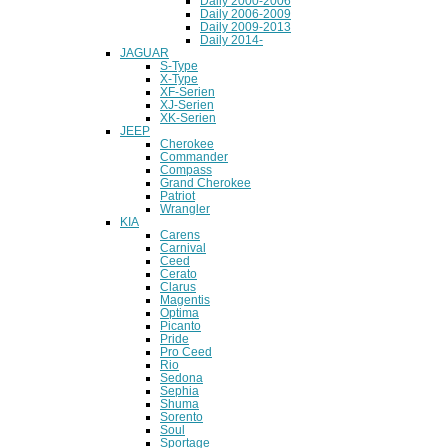
Daily 2000-2006
Daily 2006-2009
Daily 2009-2013
Daily 2014-
JAGUAR
S-Type
X-Type
XF-Serien
XJ-Serien
XK-Serien
JEEP
Cherokee
Commander
Compass
Grand Cherokee
Patriot
Wrangler
KIA
Carens
Carnival
Ceed
Cerato
Clarus
Magentis
Optima
Picanto
Pride
Pro Ceed
Rio
Sedona
Sephia
Shuma
Sorento
Soul
Sportage