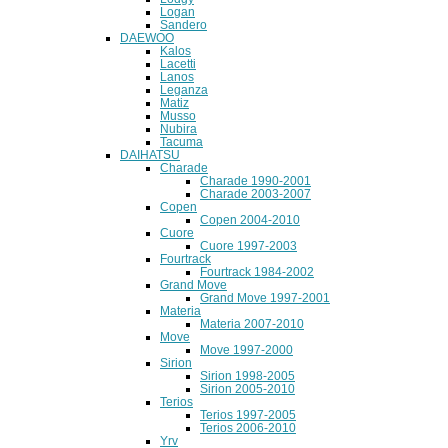
Logan
Sandero
DAEWOO
Kalos
Lacetti
Lanos
Leganza
Matiz
Musso
Nubira
Tacuma
DAIHATSU
Charade
Charade 1990-2001
Charade 2003-2007
Copen
Copen 2004-2010
Cuore
Cuore 1997-2003
Fourtrack
Fourtrack 1984-2002
Grand Move
Grand Move 1997-2001
Materia
Materia 2007-2010
Move
Move 1997-2000
Sirion
Sirion 1998-2005
Sirion 2005-2010
Terios
Terios 1997-2005
Terios 2006-2010
Yrv