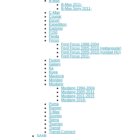
B-Max
B-Max 2011-
B-Max Sony 2011-
C-Max
Cougar
Escort
Expedition
Explorer
F150
Fiesta
Focus
Ford Focus 1998-2004
Ford Focus 2005-2010 (rektangulär)
Ford Focus 2005-2010 (rundad HU)
Ford Focus 2011-
Fusion
Galaxy
Ka
Kuga
Maverick
Mondeo
Mustang
Mustang 1994-2004
Mustang 2005-2011
Mustang 2011-2015
Mustang 2016-
Puma
Ranger
S-Max
Scorpio
Sierra
Tourneo
Transit
Transit Connect
SAAB