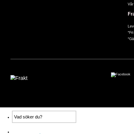
Vår
Fr
Lev
*Fri
*Gäl