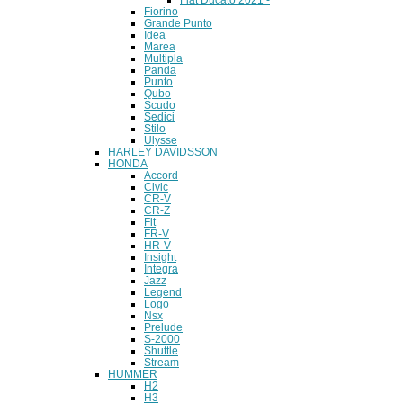
Fiorino
Grande Punto
Idea
Marea
Multipla
Panda
Punto
Qubo
Scudo
Sedici
Stilo
Ulysse
HARLEY DAVIDSSON
HONDA
Accord
Civic
CR-V
CR-Z
Fit
FR-V
HR-V
Insight
Integra
Jazz
Legend
Logo
Nsx
Prelude
S-2000
Shuttle
Stream
HUMMER
H2
H3