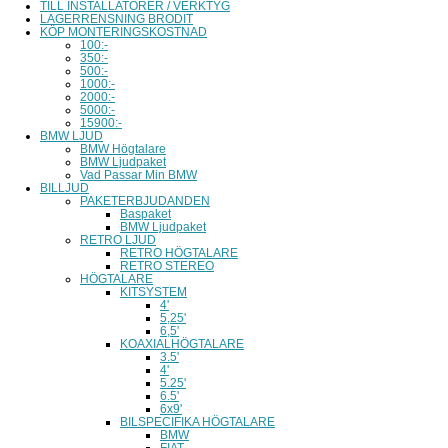
TILL INSTALLATÖRER / VERKTYG
LAGERRENSNING BRODIT
KÖP MONTERINGSKOSTNAD
100:-
350:-
500:-
1000:-
2000:-
5000:-
15900:-
BMW LJUD
BMW Högtalare
BMW Ljudpaket
Vad Passar Min BMW
BILLJUD
PAKETERBJUDANDEN
Baspaket
BMW Ljudpaket
RETRO LJUD
RETRO HÖGTALARE
RETRO STEREO
HÖGTALARE
KITSYSTEM
4'
5,25'
6,5'
KOAXIALHÖGTALARE
3.5'
4'
5.25'
6.5'
6x9'
BILSPECIFIKA HÖGTALARE
BMW
FIAT