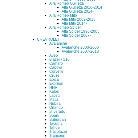
Alfa Romeo Guilietta
Alfa Giulietta 2010-2014
Alfa Giulietta 2014-
Alfa Romeo Mito
Alfa Mito 2009-2013
Alfa Mito 2014-
Alfa Romeo Spider
Alfa Spider 1996-2005
Alfa Spider 2007-
CHEVROLET
Avalanche
Avalanche 2003-2006
Avalanche 2007-2013
Aveo
Blazer / S10
Camaro
Captiva
Corvette
Cruze
Epica
Express
HHR
Kalos
Lacetti
Matiz
Nubira
Orlando
Silverado
Spark
Suburban
Tacuma
Tahoe
Trailblazer
Transport