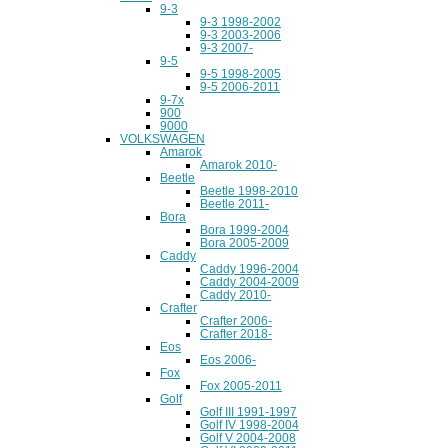
9-3
9-3 1998-2002
9-3 2003-2006
9-3 2007-
9-5
9-5 1998-2005
9-5 2006-2011
9-7x
900
9000
VOLKSWAGEN
Amarok
Amarok 2010-
Beetle
Beetle 1998-2010
Beetle 2011-
Bora
Bora 1999-2004
Bora 2005-2009
Caddy
Caddy 1996-2004
Caddy 2004-2009
Caddy 2010-
Crafter
Crafter 2006-
Crafter 2018-
Eos
Eos 2006-
Fox
Fox 2005-2011
Golf
Golf III 1991-1997
Golf IV 1998-2004
Golf V 2004-2008