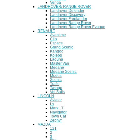
Venga
LANDROVER/ RANGE ROVER
Landrover Defender
Landrover Discovery
Landrover Freelander
Landrover Range Rover
Landrover Range Rover Evoque
RENAULT
Avantime
Clio
Espace
Grand Scenic
Kangoo
Koleos
Laguna
Master Van
Megane
Megane Scenic
Modus
Scenic
Trafic
Twingo
Vel Satis
LINCOLN
Aviator
Ls
Mark LT
Navigator
Town Car
Zephyr
MAZDA
121
2
3