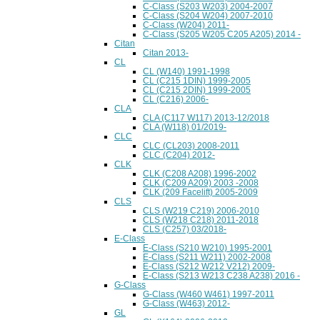
C-Class (S203 W203) 2004-2007
C-Class (S204 W204) 2007-2010
C-Class (W204) 2011-
C-Class (S205 W205 C205 A205) 2014 -
Citan
Citan 2013-
CL
CL (W140) 1991-1998
CL (C215 1DIN) 1999-2005
CL (C215 2DIN) 1999-2005
CL (C216) 2006-
CLA
CLA (C117 W117) 2013-12/2018
CLA (W118) 01/2019-
CLC
CLC (CL203) 2008-2011
CLC (C204) 2012-
CLK
CLK (C208 A208) 1996-2002
CLK (C209 A209) 2003 -2008
CLK (209 Facelift) 2005-2009
CLS
CLS (W219 C219) 2006-2010
CLS (W218 C218) 2011-2018
CLS (C257) 03/2018-
E-Class
E-Class (S210 W210) 1995-2001
E-Class (S211 W211) 2002-2008
E-Class (S212 W212 V212) 2009-
E-Class (S213 W213 C238 A238) 2016 -
G-Class
G-Class (W460 W461) 1997-2011
G-Class (W463) 2012-
GL