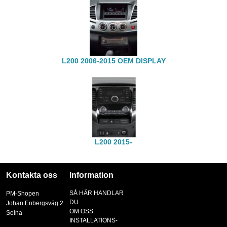
L200 2006-2015 OEM DISPLAY
L200 2015-
Kontakta oss
Information
SÅ HÄR HANDLAR
PM-Shopen
DU
Johan Enbergsväg 2
OM OSS
Solna
INSTALLATIONS-