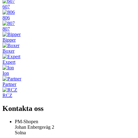
607
806
807
Bipper
Boxer
Expert
Ion
Partner
RCZ
Kontakta oss
PM-Shopen
Johan Enbergsväg 2
Solna