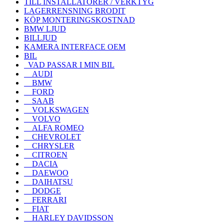
TILL INSTALLATÖRER / VERKTYG
LAGERRENSNING BRODIT
KÖP MONTERINGSKOSTNAD
BMW LJUD
BILLJUD
KAMERA INTERFACE OEM
BIL
VAD PASSAR I MIN BIL
AUDI
BMW
FORD
SAAB
VOLKSWAGEN
VOLVO
ALFA ROMEO
CHEVROLET
CHRYSLER
CITROEN
DACIA
DAEWOO
DAIHATSU
DODGE
FERRARI
FIAT
HARLEY DAVIDSSON