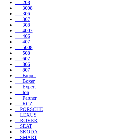
208
3008
306
307
308
4007
406
407
5008
508
607
806
807
Bipper
Boxer
Expert
Ion
Partner
RCZ
PORSCHE
LEXUS
ROVER
SEAT
SKODA
SMART