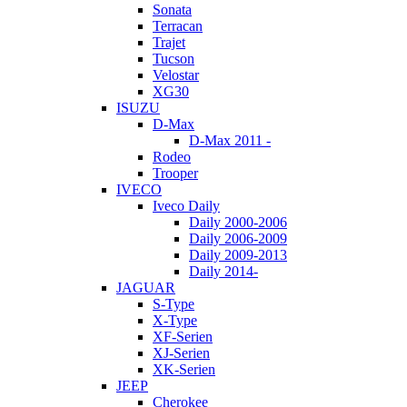
Sonata
Terracan
Trajet
Tucson
Velostar
XG30
ISUZU
D-Max
D-Max 2011 -
Rodeo
Trooper
IVECO
Iveco Daily
Daily 2000-2006
Daily 2006-2009
Daily 2009-2013
Daily 2014-
JAGUAR
S-Type
X-Type
XF-Serien
XJ-Serien
XK-Serien
JEEP
Cherokee