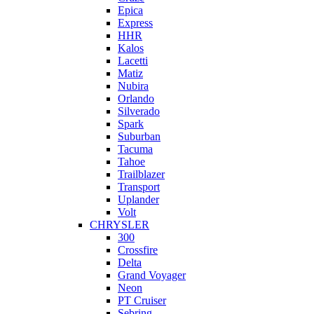
Epica
Express
HHR
Kalos
Lacetti
Matiz
Nubira
Orlando
Silverado
Spark
Suburban
Tacuma
Tahoe
Trailblazer
Transport
Uplander
Volt
CHRYSLER
300
Crossfire
Delta
Grand Voyager
Neon
PT Cruiser
Sebring