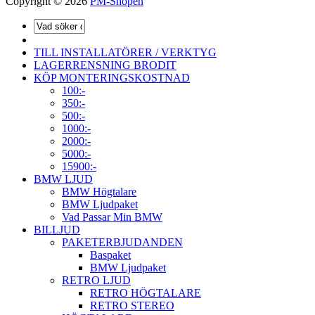
Copyright © 2026
PM-Shopen
TILL INSTALLATÖRER / VERKTYG
LAGERRENSNING BRODIT
KÖP MONTERINGSKOSTNAD
100:-
350:-
500:-
1000:-
2000:-
5000:-
15900:-
BMW LJUD
BMW Högtalare
BMW Ljudpaket
Vad Passar Min BMW
BILLJUD
PAKETERBJUDANDEN
Baspaket
BMW Ljudpaket
RETRO LJUD
RETRO HÖGTALARE
RETRO STEREO