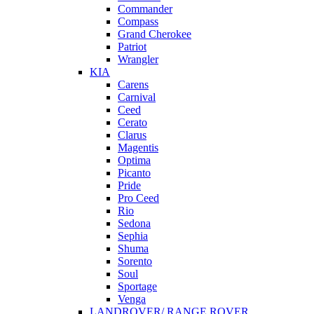
Commander
Compass
Grand Cherokee
Patriot
Wrangler
KIA
Carens
Carnival
Ceed
Cerato
Clarus
Magentis
Optima
Picanto
Pride
Pro Ceed
Rio
Sedona
Sephia
Shuma
Sorento
Soul
Sportage
Venga
LANDROVER/ RANGE ROVER