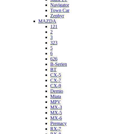
Navigator
Town Car
Zephyr
MAZDA
121
2
3
323
5
6
626
B-Serien
BT
CX-5
CX-7
CX-9
Demio
Miata
MPV
MX-3
MX-5
MX-6
Premacy
RX-7