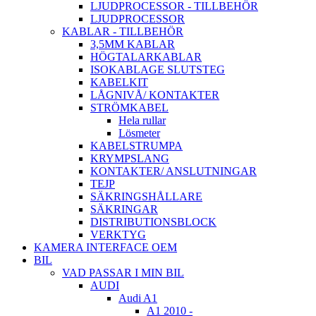
LJUDPROCESSOR - TILLBEHÖR
LJUDPROCESSOR
KABLAR - TILLBEHÖR
3,5MM KABLAR
HÖGTALARKABLAR
ISOKABLAGE SLUTSTEG
KABELKIT
LÅGNIVÅ/ KONTAKTER
STRÖMKABEL
Hela rullar
Lösmeter
KABELSTRUMPA
KRYMPSLANG
KONTAKTER/ ANSLUTNINGAR
TEJP
SÄKRINGSHÅLLARE
SÄKRINGAR
DISTRIBUTIONSBLOCK
VERKTYG
KAMERA INTERFACE OEM
BIL
VAD PASSAR I MIN BIL
AUDI
Audi A1
A1 2010 -