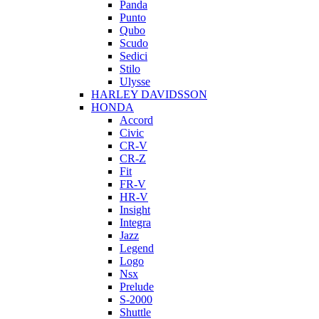
Panda
Punto
Qubo
Scudo
Sedici
Stilo
Ulysse
HARLEY DAVIDSSON
HONDA
Accord
Civic
CR-V
CR-Z
Fit
FR-V
HR-V
Insight
Integra
Jazz
Legend
Logo
Nsx
Prelude
S-2000
Shuttle