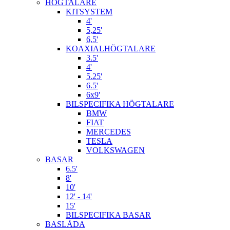
HÖGTALARE
KITSYSTEM
4'
5,25'
6,5'
KOAXIALHÖGTALARE
3.5'
4'
5.25'
6.5'
6x9'
BILSPECIFIKA HÖGTALARE
BMW
FIAT
MERCEDES
TESLA
VOLKSWAGEN
BASAR
6.5'
8'
10'
12' - 14'
15'
BILSPECIFIKA BASAR
BASLÅDA