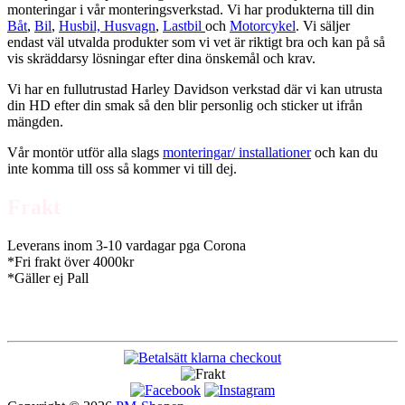
monteringar i vår monteringsverkstad. Vi har produkterna till din
Båt
,
Bil
,
Husbil, Husvagn
,
Lastbil
och
Motorcykel
. Vi säljer
endast väl utvalda produkter som vi vet är riktigt bra och kan på så
vis skräddarsy lösningar efter dina önskemål och krav.
Vi har en fullutrustad Harley Davidson verkstad där vi kan utrusta
din HD efter din smak så den blir personlig och sticker ut ifrån
mängden.
Vår montör utför alla slags
monteringar/ installationer
och kan du
inte komma till oss så kommer vi till dej.
Frakt
Leverans inom 3-10 vardagar pga Corona
*Fri frakt över 4000kr
*Gäller ej Pall