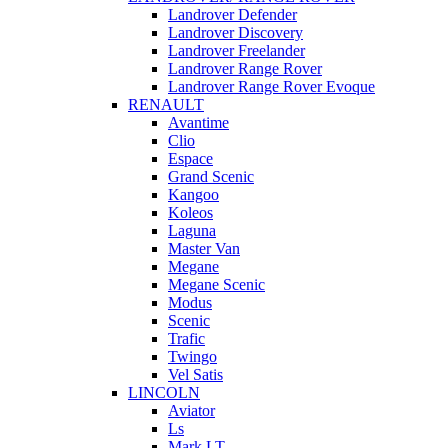
Landrover Defender
Landrover Discovery
Landrover Freelander
Landrover Range Rover
Landrover Range Rover Evoque
RENAULT
Avantime
Clio
Espace
Grand Scenic
Kangoo
Koleos
Laguna
Master Van
Megane
Megane Scenic
Modus
Scenic
Trafic
Twingo
Vel Satis
LINCOLN
Aviator
Ls
Mark LT