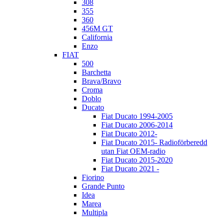
308
355
360
456M GT
California
Enzo
FIAT
500
Barchetta
Brava/Bravo
Croma
Doblo
Ducato
Fiat Ducato 1994-2005
Fiat Ducato 2006-2014
Fiat Ducato 2012-
Fiat Ducato 2015- Radioförberedd
utan Fiat OEM-radio
Fiat Ducato 2015-2020
Fiat Ducato 2021 -
Fiorino
Grande Punto
Idea
Marea
Multipla