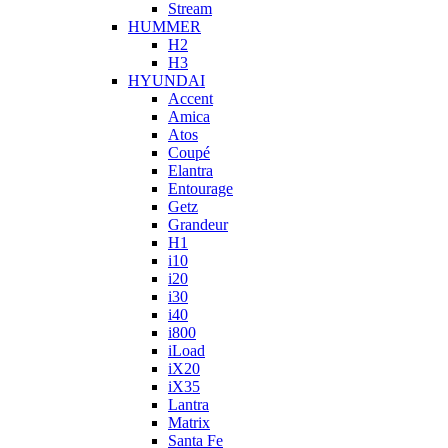
Stream
HUMMER
H2
H3
HYUNDAI
Accent
Amica
Atos
Coupé
Elantra
Entourage
Getz
Grandeur
H1
i10
i20
i30
i40
i800
iLoad
iX20
iX35
Lantra
Matrix
Santa Fe