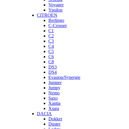
Voyager
Ypsilon
CITROEN
Berlingo
C-Crosser
C1
C2
C3
C4
C5
C6
C8
DS3
DS4
Evasion/Synergie
Jumper
Jumpy
Nemo
Saxo
Xantia
Xsara
DACIA
Dokker
Duster