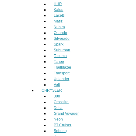
HHR
Kalos
Lacetti
Matiz
Nubira
Orlando
Silverado
Spark
Suburban
Tacuma
Tahoe
Trailblazer
Transport
Uplander
Volt
CHRYSLER
300
Crossfire
Delta
Grand Voyager
Neon
PT Cruiser
Sebring