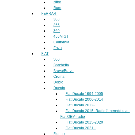
Nitro
Ram
FERRARI
308
355
360
456M GT
California
Enzo
FIAT
500
Barchetta
Brava/Bravo
Croma
Doblo
Ducato
Fiat Ducato 1994-2005
Fiat Ducato 2006-2014
Fiat Ducato 2012-
Fiat Ducato 2015- Radioförberedd utan
Fiat OEM-radio
Fiat Ducato 2015-2020
Fiat Ducato 2021 -
Fiorino