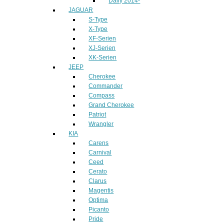
Daily 2014-
JAGUAR
S-Type
X-Type
XF-Serien
XJ-Serien
XK-Serien
JEEP
Cherokee
Commander
Compass
Grand Cherokee
Patriot
Wrangler
KIA
Carens
Carnival
Ceed
Cerato
Clarus
Magentis
Optima
Picanto
Pride