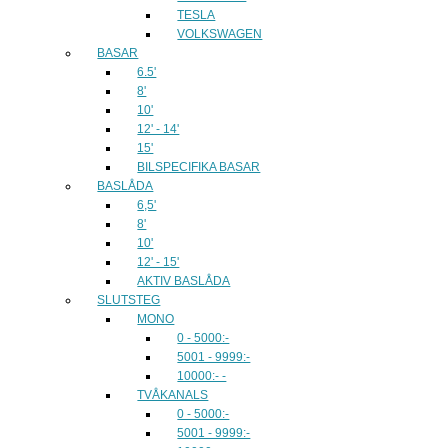
TESLA
VOLKSWAGEN
BASAR
6.5'
8'
10'
12' - 14'
15'
BILSPECIFIKA BASAR
BASLÅDA
6,5'
8'
10'
12' - 15'
AKTIV BASLÅDA
SLUTSTEG
MONO
0 - 5000:-
5001 - 9999:-
10000:- -
TVÅKANALS
0 - 5000:-
5001 - 9999:-