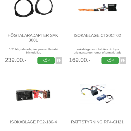
HÖGTALARADAPTER SAK-
ISOKABLAGE CT20CT02
3001
6,5" högtalaradapter, passar flertalet
Isokablage som behövs vid byte
bilmodeller.
originalstereon emot eftermarknads
239.00:-
169.00:-
KÖP
KÖP
ISOKABLAGE PC2-186-4
RATTSTYRNING RP4-CH21