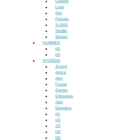
Legend
Logo
Nsx
Prelude
S-2000
Shuttle
Stream
HUMMER
H2
H3
HYUNDAI
Accent
Amica
Atos
Coupé
Elantra
Entourage
Getz
Grandeur
H1
i10
i20
i30
i40