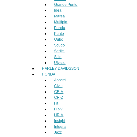
Grande Punto
Idea
Marea
Multipla
Panda
Punto
Qubo
Scudo
Sedici
Stilo
Ulysse
HARLEY DAVIDSSON
HONDA
Accord
Civic
CR-V
CR-Z
Fit
FR-V
HR-V
Insight
Integra
Jazz