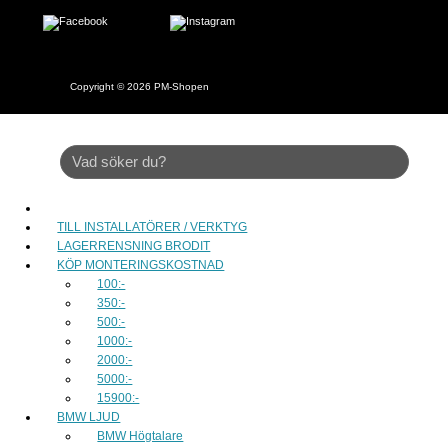
Copyright © 2026
PM-Shopen
TILL INSTALLATÖRER / VERKTYG
LAGERRENSNING BRODIT
KÖP MONTERINGSKOSTNAD
100:-
350:-
500:-
1000:-
2000:-
5000:-
15900:-
BMW LJUD
BMW Högtalare