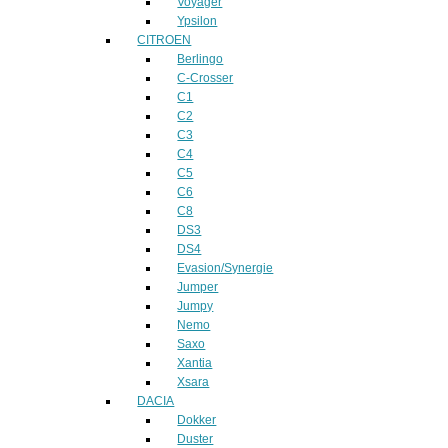
Voyager
Ypsilon
CITROEN
Berlingo
C-Crosser
C1
C2
C3
C4
C5
C6
C8
DS3
DS4
Evasion/Synergie
Jumper
Jumpy
Nemo
Saxo
Xantia
Xsara
DACIA
Dokker
Duster