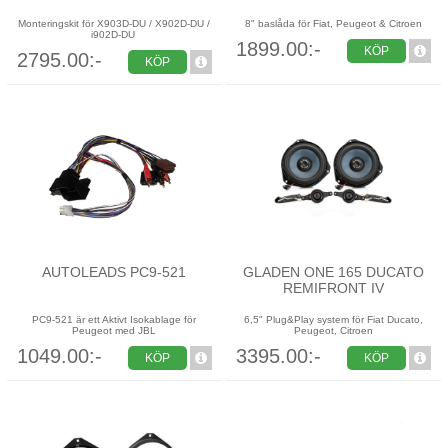
Monteringskit för X903D-DU / X902D-DU /
8" baslåda för Fiat, Peugeot & Citroen
i902D-DU
1899.00:-
KÖP
2795.00:-
KÖP
AUTOLEADS PC9-521
GLADEN ONE 165 DUCATO
REMIFRONT IV
PC9-521 är ett Aktivt Isokablage för
6,5" Plug&Play system för Fiat Ducato,
Peugeot med JBL
Peugeot, Citroen
1049.00:-
3395.00:-
KÖP
KÖP