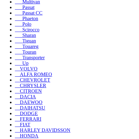
Multivan
Passat
Passat CC
Phaeton
Polo
Scirocco
Sharan
Tiguan
Touareg
Touran
Transporter
Up
VOLVO
ALFA ROMEO
CHEVROLET
CHRYSLER
CITROEN
DACIA
DAEWOO
DAIHATSU
DODGE
FERRARI
FIAT
HARLEY DAVIDSSON
HONDA