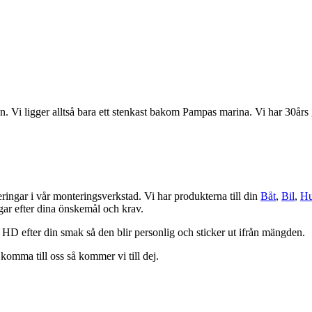
 Vi ligger alltså bara ett stenkast bakom Pampas marina. Vi har 30års g
eringar i vår monteringsverkstad. Vi har produkterna till din
Båt
,
Bil
,
Hu
ngar efter dina önskemål och krav.
 HD efter din smak så den blir personlig och sticker ut ifrån mängden.
komma till oss så kommer vi till dej.