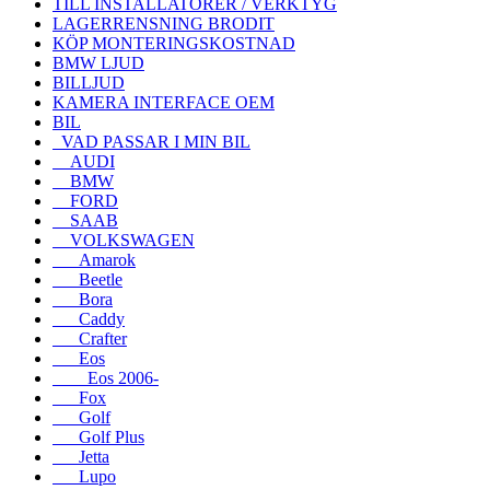
TILL INSTALLATÖRER / VERKTYG
LAGERRENSNING BRODIT
KÖP MONTERINGSKOSTNAD
BMW LJUD
BILLJUD
KAMERA INTERFACE OEM
BIL
VAD PASSAR I MIN BIL
AUDI
BMW
FORD
SAAB
VOLKSWAGEN
Amarok
Beetle
Bora
Caddy
Crafter
Eos
Eos 2006-
Fox
Golf
Golf Plus
Jetta
Lupo