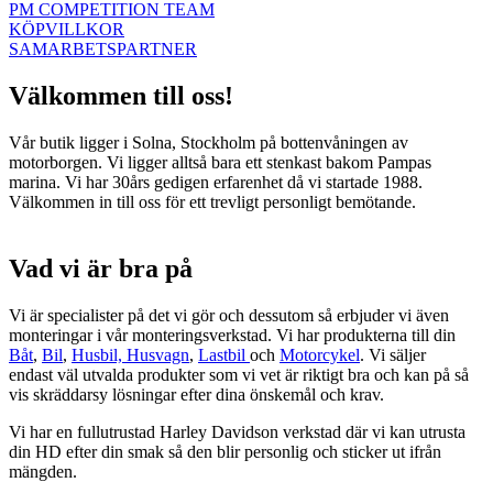
PM COMPETITION TEAM
KÖPVILLKOR
SAMARBETSPARTNER
Välkommen till oss!
Vår butik ligger i Solna, Stockholm på bottenvåningen av
motorborgen. Vi ligger alltså bara ett stenkast bakom Pampas
marina. Vi har 30års gedigen erfarenhet då vi startade 1988.
Välkommen in till oss för ett trevligt personligt bemötande.
Vad vi är bra på
Vi är specialister på det vi gör och dessutom så erbjuder vi även
monteringar i vår monteringsverkstad. Vi har produkterna till din
Båt
,
Bil
,
Husbil, Husvagn
,
Lastbil
och
Motorcykel
. Vi säljer
endast väl utvalda produkter som vi vet är riktigt bra och kan på så
vis skräddarsy lösningar efter dina önskemål och krav.
Vi har en fullutrustad Harley Davidson verkstad där vi kan utrusta
din HD efter din smak så den blir personlig och sticker ut ifrån
mängden.