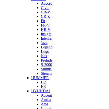
Accord
Civic
CR-V
CR-Z
Fit
FR-V
HR-V
Insight
Integra
Jazz
Legend
Logo
Nsx
Prelude
S-2000
Shuttle
Stream
HUMMER
H2
H3
HYUNDAI
Accent
Amica
Atos
Coupé