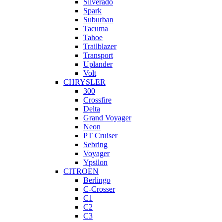
Silverado
Spark
Suburban
Tacuma
Tahoe
Trailblazer
Transport
Uplander
Volt
CHRYSLER
300
Crossfire
Delta
Grand Voyager
Neon
PT Cruiser
Sebring
Voyager
Ypsilon
CITROEN
Berlingo
C-Crosser
C1
C2
C3