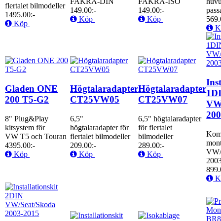
FAKRA-DIN
FAKRA-ISO
huvu
flertalet bilmodeller
149.00:-
149.00:-
pass
1495.00:-
Köp
Köp
569.
Köp
K
Ins
Gladen ONE
Högtalaradapter
Högtalaradapter
1D
200 T5-G2
CT25VW05
CT25VW07
VW
200
8" Plug&Play
6,5"
6,5" högtalaradapter
kitsystem för
högtalaradapter för
för flertalet
Kom
VW T5 och Touran
flertalet bilmodeller
bilmodeller
mont
4395.00:-
209.00:-
289.00:-
VW/
Köp
Köp
Köp
200
899.
K