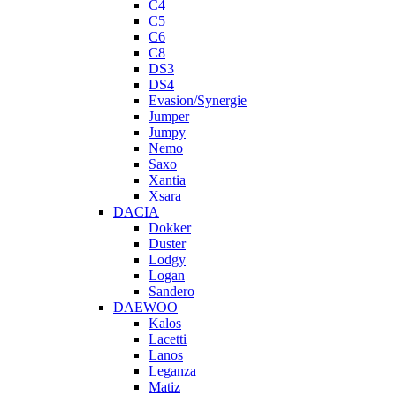
C4
C5
C6
C8
DS3
DS4
Evasion/Synergie
Jumper
Jumpy
Nemo
Saxo
Xantia
Xsara
DACIA
Dokker
Duster
Lodgy
Logan
Sandero
DAEWOO
Kalos
Lacetti
Lanos
Leganza
Matiz