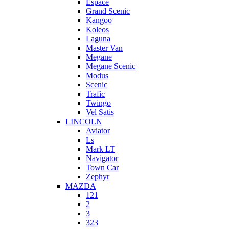
Espace
Grand Scenic
Kangoo
Koleos
Laguna
Master Van
Megane
Megane Scenic
Modus
Scenic
Trafic
Twingo
Vel Satis
LINCOLN
Aviator
Ls
Mark LT
Navigator
Town Car
Zephyr
MAZDA
121
2
3
323