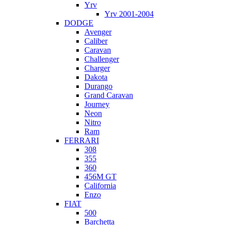
Yrv
Yrv 2001-2004
DODGE
Avenger
Caliber
Caravan
Challenger
Charger
Dakota
Durango
Grand Caravan
Journey
Neon
Nitro
Ram
FERRARI
308
355
360
456M GT
California
Enzo
FIAT
500
Barchetta