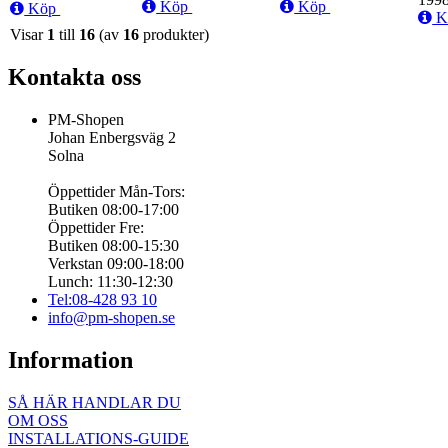
Köp
Köp
Köp
K
Visar
1
till
16
(av
16
produkter)
Kontakta oss
PM-Shopen
Johan Enbergsväg 2
Solna
Öppettider Mån-Tors:
Butiken 08:00-17:00
Öppettider Fre:
Butiken 08:00-15:30
Verkstan 09:00-18:00
Lunch: 11:30-12:30
Tel:08-428 93 10
info@pm-shopen.se
Information
SÅ HÄR HANDLAR DU
OM OSS
INSTALLATIONS-GUIDE