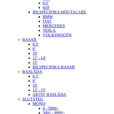
6.5'
6x9'
BILSPECIFIKA HÖGTALARE
BMW
FIAT
MERCEDES
TESLA
VOLKSWAGEN
BASAR
6.5'
8'
10'
12' - 14'
15'
BILSPECIFIKA BASAR
BASLÅDA
6,5'
8'
10'
12' - 15'
AKTIV BASLÅDA
SLUTSTEG
MONO
0 - 5000:-
5001 - 9999:-