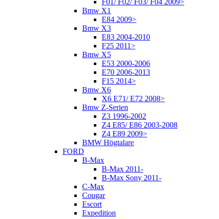
F01/ F02/ F03/ F04 2009>
Bmw X1
E84 2009>
Bmw X3
E83 2004-2010
F25 2011>
Bmw X5
E53 2000-2006
E70 2006-2013
F15 2014>
Bmw X6
X6 E71/ E72 2008>
Bmw Z-Serien
Z3 1996-2002
Z4 E85/ E86 2003-2008
Z4 E89 2009>
BMW Högtalare
FORD
B-Max
B-Max 2011-
B-Max Sony 2011-
C-Max
Cougar
Escort
Expedition