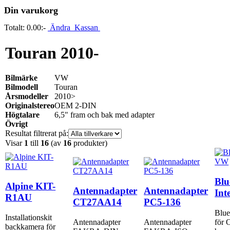
Din varukorg
Totalt:
0.00:-
Ändra
Kassan
Touran 2010-
Bilmärke
VW
Bilmodell
Touran
Årsmodeller
2010>
Originalstereo
OEM 2-DIN
Högtalare
6,5" fram och bak med adapter
Övrigt
Resultat filtrerat på:
Visar
1
till
16
(av
16
produkter)
Blu
Alpine KIT-
Antennadapter
Antennadapter
Int
R1AU
CT27AA14
PC5-136
Blue
Installationskit
Antennadapter
Antennadapter
för
backkamera för