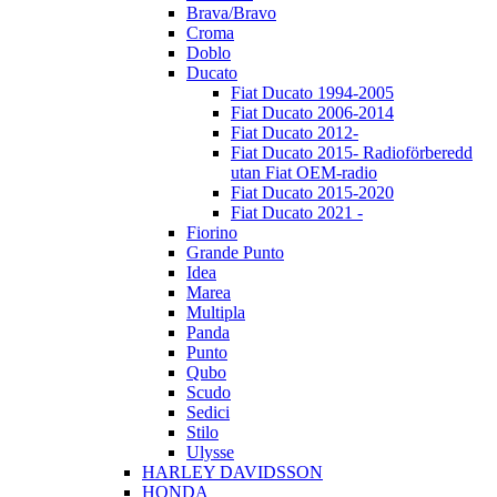
Brava/Bravo
Croma
Doblo
Ducato
Fiat Ducato 1994-2005
Fiat Ducato 2006-2014
Fiat Ducato 2012-
Fiat Ducato 2015- Radioförberedd
utan Fiat OEM-radio
Fiat Ducato 2015-2020
Fiat Ducato 2021 -
Fiorino
Grande Punto
Idea
Marea
Multipla
Panda
Punto
Qubo
Scudo
Sedici
Stilo
Ulysse
HARLEY DAVIDSSON
HONDA