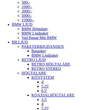
500:-
1000:-
2000:-
5000:-
15900:-
BMW LJUD
BMW Högtalare
BMW Ljudpaket
Vad Passar Min BMW
BILLJUD
PAKETERBJUDANDEN
Baspaket
BMW Ljudpaket
RETRO LJUD
RETRO HÖGTALARE
RETRO STEREO
HÖGTALARE
KITSYSTEM
4'
5,25'
6,5'
KOAXIALHÖGTALARE
3.5'
4'
5.25'