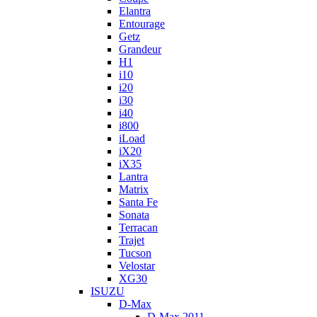
Elantra
Entourage
Getz
Grandeur
H1
i10
i20
i30
i40
i800
iLoad
iX20
iX35
Lantra
Matrix
Santa Fe
Sonata
Terracan
Trajet
Tucson
Velostar
XG30
ISUZU
D-Max
D-Max 2011 -