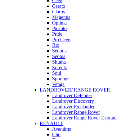
Ceed
Cerato
Clarus
Magentis
Optima
Picanto
Pride
Pro Ceed
Rio
Sedona
Sephia
Shuma
Sorento
Soul
Sportage
Venga
LANDROVER/ RANGE ROVER
Landrover Defender
Landrover Discovery
Landrover Freelander
Landrover Range Rover
Landrover Range Rover Evoque
RENAULT
Avantime
Clio