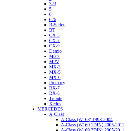
323
5
6
626
B-Serien
BT
CX-5
CX-7
CX-9
Demio
Miata
MPV
MX-3
MX-5
MX-6
Premacy
RX-7
RX-8
Tribute
Xedos
MERCEDES
A-Class
A-Class (W168) 1998-2004
A-Class (W169 1DIN) 2005-2011
A-Class (W169 2DIN) 2005-2011