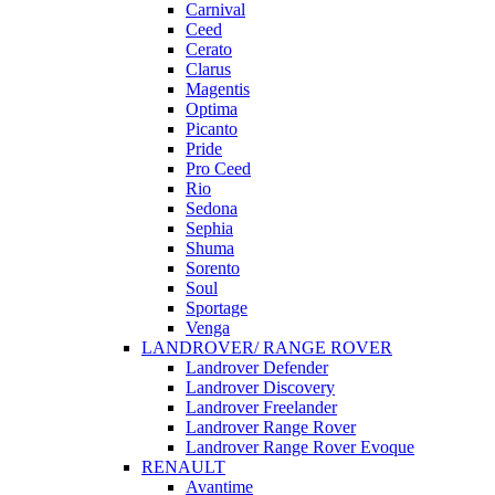
Carnival
Ceed
Cerato
Clarus
Magentis
Optima
Picanto
Pride
Pro Ceed
Rio
Sedona
Sephia
Shuma
Sorento
Soul
Sportage
Venga
LANDROVER/ RANGE ROVER
Landrover Defender
Landrover Discovery
Landrover Freelander
Landrover Range Rover
Landrover Range Rover Evoque
RENAULT
Avantime