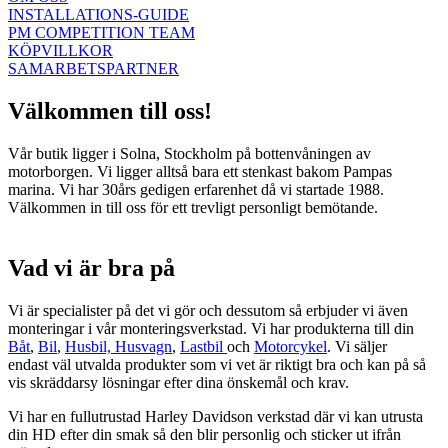
INSTALLATIONS-GUIDE
PM COMPETITION TEAM
KÖPVILLKOR
SAMARBETSPARTNER
Välkommen till oss!
Vår butik ligger i Solna, Stockholm på bottenvåningen av
motorborgen. Vi ligger alltså bara ett stenkast bakom Pampas
marina. Vi har 30års gedigen erfarenhet då vi startade 1988.
Välkommen in till oss för ett trevligt personligt bemötande.
Vad vi är bra på
Vi är specialister på det vi gör och dessutom så erbjuder vi även
monteringar i vår monteringsverkstad. Vi har produkterna till din
Båt
,
Bil
,
Husbil, Husvagn
,
Lastbil
och
Motorcykel
. Vi säljer
endast väl utvalda produkter som vi vet är riktigt bra och kan på så
vis skräddarsy lösningar efter dina önskemål och krav.
Vi har en fullutrustad Harley Davidson verkstad där vi kan utrusta
din HD efter din smak så den blir personlig och sticker ut ifrån