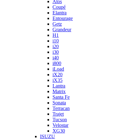
Atos
Coupé
Elantra
Entourage
Getz
Grandeur
H1
i10
i20
i30
i40
i800
iLoad
iX20
iX35
Lantra
Matrix
Santa Fe
Sonata
Terracan
Trajet
Tucson
Velostar
XG30
ISUZU