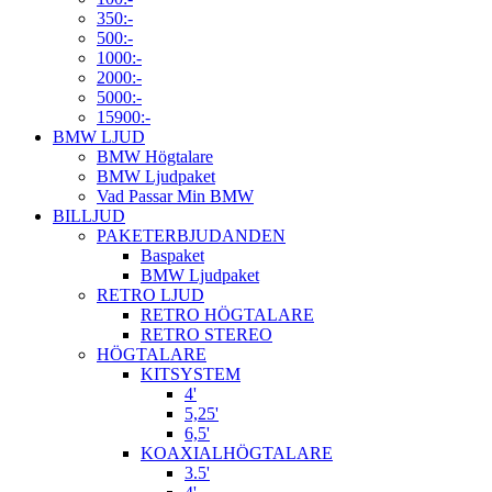
350:-
500:-
1000:-
2000:-
5000:-
15900:-
BMW LJUD
BMW Högtalare
BMW Ljudpaket
Vad Passar Min BMW
BILLJUD
PAKETERBJUDANDEN
Baspaket
BMW Ljudpaket
RETRO LJUD
RETRO HÖGTALARE
RETRO STEREO
HÖGTALARE
KITSYSTEM
4'
5,25'
6,5'
KOAXIALHÖGTALARE
3.5'