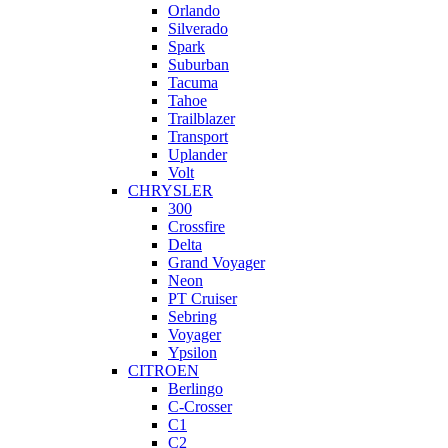
Orlando
Silverado
Spark
Suburban
Tacuma
Tahoe
Trailblazer
Transport
Uplander
Volt
CHRYSLER
300
Crossfire
Delta
Grand Voyager
Neon
PT Cruiser
Sebring
Voyager
Ypsilon
CITROEN
Berlingo
C-Crosser
C1
C2