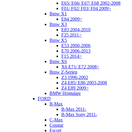
E65/ E66/ E67/ E68 2002-2008
F01/ F02/ F03/ F04 2009>
Bmw X1
E84 2009>
Bmw X3
E83 2004-2010
F25 2011>
Bmw X5
E53 2000-2006
E70 2006-2013
F15 2014>
Bmw X6
X6 E71/ E72 2008>
Bmw Z-Serien
Z3 1996-2002
Z4 E85/ E86 2003-2008
Z4 E89 2009>
BMW Högtalare
FORD
B-Max
B-Max 2011-
B-Max Sony 2011-
C-Max
Cougar
Escort