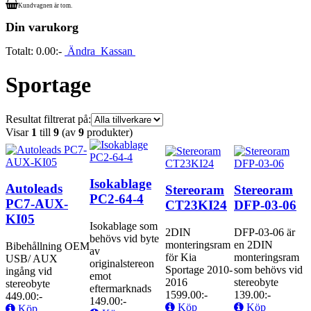
Kundvagnen är tom.
Din varukorg
Totalt:
0.00:-
Ändra
Kassan
Sportage
Resultat filtrerat på:
Visar
1
till
9
(av
9
produkter)
Isokablage
Autoleads
Stereoram
Stereoram
PC2-64-4
PC7-AUX-
CT23KI24
DFP-03-06
KI05
Isokablage som
2DIN
DFP-03-06 är
behövs vid byte
monteringsram
en 2DIN
Bibehållning OEM
av
för Kia
monteringsram
USB/ AUX
originalstereon
Sportage 2010-
som behövs vid
ingång vid
emot
2016
stereobyte
stereobyte
eftermarknads
1599.00:-
139.00:-
449.00:-
149.00:-
Köp
Köp
Köp