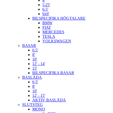
4'
5.25'
6.5'
6x9'
BILSPECIFIKA HÖGTALARE
BMW
FIAT
MERCEDES
TESLA
VOLKSWAGEN
BASAR
6.5'
8'
10'
12' - 14'
15'
BILSPECIFIKA BASAR
BASLÅDA
6,5'
8'
10'
12' - 15'
AKTIV BASLÅDA
SLUTSTEG
MONO