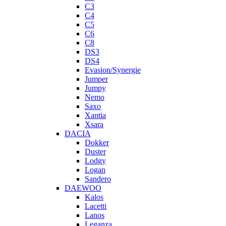
C3
C4
C5
C6
C8
DS3
DS4
Evasion/Synergie
Jumper
Jumpy
Nemo
Saxo
Xantia
Xsara
DACIA
Dokker
Duster
Lodgy
Logan
Sandero
DAEWOO
Kalos
Lacetti
Lanos
Leganza