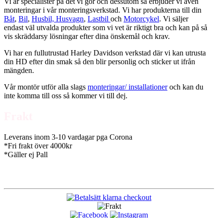
Vi är specialister på det vi gör och dessutom så erbjuder vi även
monteringar i vår monteringsverkstad. Vi har produkterna till din
Båt
,
Bil
,
Husbil, Husvagn
,
Lastbil
och
Motorcykel
. Vi säljer
endast väl utvalda produkter som vi vet är riktigt bra och kan på så
vis skräddarsy lösningar efter dina önskemål och krav.
Vi har en fullutrustad Harley Davidson verkstad där vi kan utrusta
din HD efter din smak så den blir personlig och sticker ut ifrån
mängden.
Vår montör utför alla slags
monteringar/ installationer
och kan du
inte komma till oss så kommer vi till dej.
Frakt
Leverans inom 3-10 vardagar pga Corona
*Fri frakt över 4000kr
*Gäller ej Pall