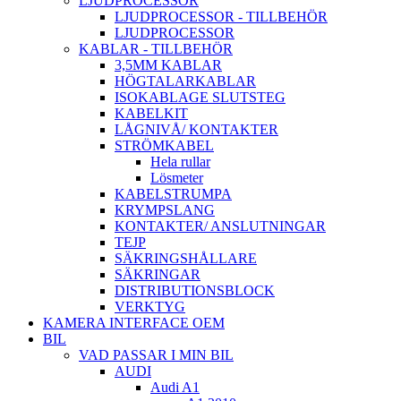
LJUDPROCESSOR
LJUDPROCESSOR - TILLBEHÖR
LJUDPROCESSOR
KABLAR - TILLBEHÖR
3,5MM KABLAR
HÖGTALARKABLAR
ISOKABLAGE SLUTSTEG
KABELKIT
LÅGNIVÅ/ KONTAKTER
STRÖMKABEL
Hela rullar
Lösmeter
KABELSTRUMPA
KRYMPSLANG
KONTAKTER/ ANSLUTNINGAR
TEJP
SÄKRINGSHÅLLARE
SÄKRINGAR
DISTRIBUTIONSBLOCK
VERKTYG
KAMERA INTERFACE OEM
BIL
VAD PASSAR I MIN BIL
AUDI
Audi A1