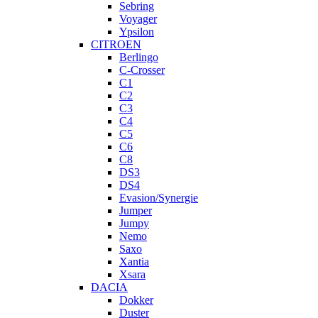
Sebring
Voyager
Ypsilon
CITROEN
Berlingo
C-Crosser
C1
C2
C3
C4
C5
C6
C8
DS3
DS4
Evasion/Synergie
Jumper
Jumpy
Nemo
Saxo
Xantia
Xsara
DACIA
Dokker
Duster