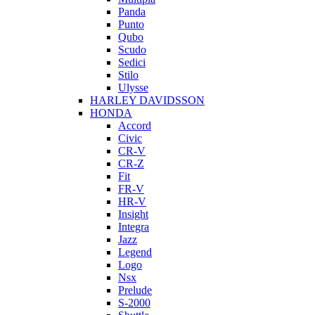
Panda
Punto
Qubo
Scudo
Sedici
Stilo
Ulysse
HARLEY DAVIDSSON
HONDA
Accord
Civic
CR-V
CR-Z
Fit
FR-V
HR-V
Insight
Integra
Jazz
Legend
Logo
Nsx
Prelude
S-2000