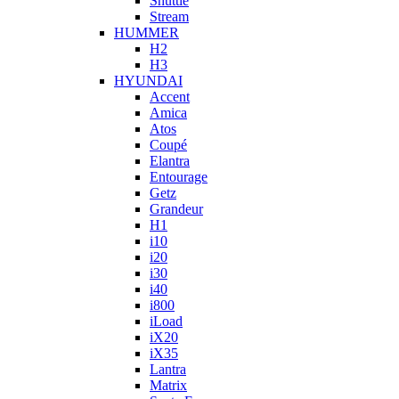
Shuttle
Stream
HUMMER
H2
H3
HYUNDAI
Accent
Amica
Atos
Coupé
Elantra
Entourage
Getz
Grandeur
H1
i10
i20
i30
i40
i800
iLoad
iX20
iX35
Lantra
Matrix