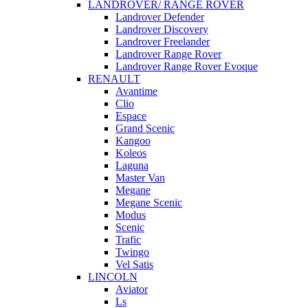
LANDROVER/ RANGE ROVER
Landrover Defender
Landrover Discovery
Landrover Freelander
Landrover Range Rover
Landrover Range Rover Evoque
RENAULT
Avantime
Clio
Espace
Grand Scenic
Kangoo
Koleos
Laguna
Master Van
Megane
Megane Scenic
Modus
Scenic
Trafic
Twingo
Vel Satis
LINCOLN
Aviator
Ls