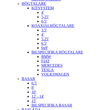
HÖGTALARE
KITSYSTEM
4'
5,25'
6,5'
KOAXIALHÖGTALARE
3.5'
4'
5.25'
6.5'
6x9'
BILSPECIFIKA HÖGTALARE
BMW
FIAT
MERCEDES
TESLA
VOLKSWAGEN
BASAR
6.5'
8'
10'
12' - 14'
15'
BILSPECIFIKA BASAR
BASLÅDA