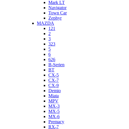
Mark LT
Navigator
Town Car
Zephyr
MAZDA
121
2
3
323
5
6
626
B-Serien
BT
CX-5
CX-7
CX-9
Demio
Miata
MPV
MX-3
MX-5
MX-6
Premacy
RX-7