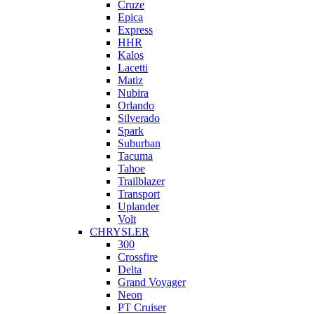
Cruze
Epica
Express
HHR
Kalos
Lacetti
Matiz
Nubira
Orlando
Silverado
Spark
Suburban
Tacuma
Tahoe
Trailblazer
Transport
Uplander
Volt
CHRYSLER
300
Crossfire
Delta
Grand Voyager
Neon
PT Cruiser