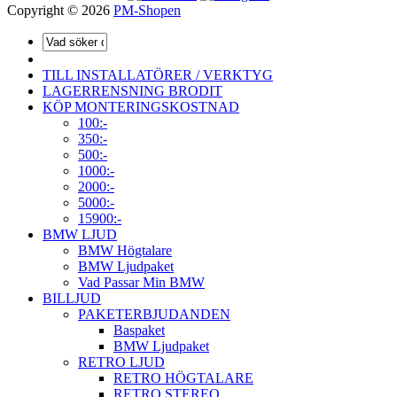
Copyright © 2026
PM-Shopen
TILL INSTALLATÖRER / VERKTYG
LAGERRENSNING BRODIT
KÖP MONTERINGSKOSTNAD
100:-
350:-
500:-
1000:-
2000:-
5000:-
15900:-
BMW LJUD
BMW Högtalare
BMW Ljudpaket
Vad Passar Min BMW
BILLJUD
PAKETERBJUDANDEN
Baspaket
BMW Ljudpaket
RETRO LJUD
RETRO HÖGTALARE
RETRO STEREO