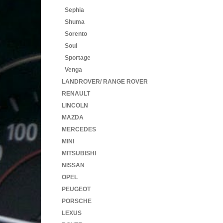
Sephia
Shuma
Sorento
Soul
Sportage
Venga
LANDROVER/ RANGE ROVER
RENAULT
LINCOLN
MAZDA
MERCEDES
MINI
MITSUBISHI
NISSAN
OPEL
PEUGEOT
PORSCHE
LEXUS