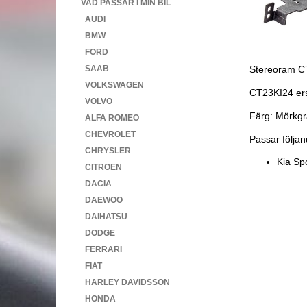
VAD PASSAR I MIN BIL
AUDI
BMW
FORD
Stereoram CT
SAAB
VOLKSWAGEN
CT23KI24 ers
VOLVO
Färg: Mörkgr
ALFA ROMEO
CHEVROLET
Passar följan
CHRYSLER
Kia Sp
CITROEN
DACIA
DAEWOO
DAIHATSU
DODGE
FERRARI
FIAT
HARLEY DAVIDSSON
HONDA