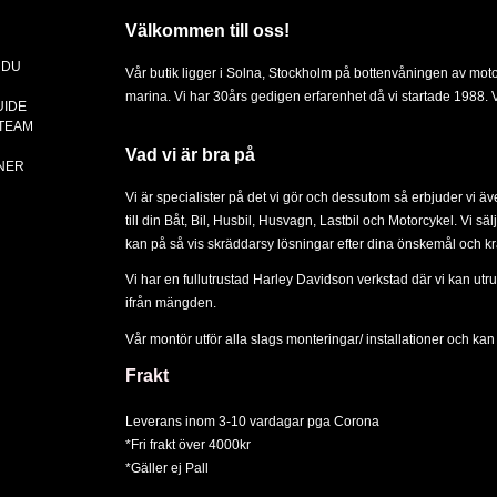
Välkommen till oss!
 DU
Vår butik ligger i Solna, Stockholm på bottenvåningen av mot
marina. Vi har 30års gedigen erfarenhet då vi startade 1988. Vä
UIDE
 TEAM
Vad vi är bra på
NER
Vi är specialister på det vi gör och dessutom så erbjuder vi ä
till din
Båt
,
Bil
,
Husbil, Husvagn
,
Lastbil
och
Motorcykel
. Vi sä
kan på så vis skräddarsy lösningar efter dina önskemål och kr
Vi har en fullutrustad Harley Davidson verkstad där vi kan utru
ifrån mängden.
Vår montör utför alla slags
monteringar/ installationer
och kan d
Frakt
Leverans inom 3-10 vardagar pga Corona
*Fri frakt över 4000kr
*Gäller ej Pall