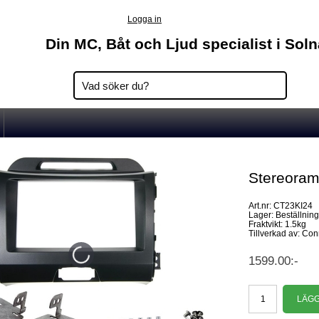
Logga in
Din MC, Båt och Ljud specialist i Sol
Stereora
Art.nr: CT23KI24
Lager: Beställnin
Fraktvikt: 1.5kg
Tillverkad av: Co
1599.00:-