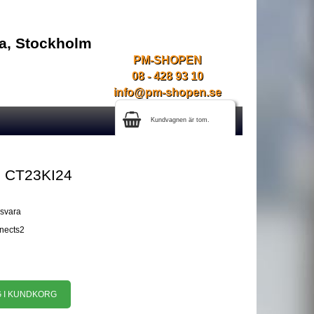
na, Stockholm
PM-SHOPEN
08 - 428 93 10
info@pm-shopen.se
Kundvagnen är tom.
m CT23KI24
gsvara
nnects2