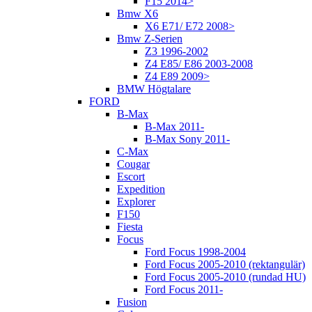
F15 2014>
Bmw X6
X6 E71/ E72 2008>
Bmw Z-Serien
Z3 1996-2002
Z4 E85/ E86 2003-2008
Z4 E89 2009>
BMW Högtalare
FORD
B-Max
B-Max 2011-
B-Max Sony 2011-
C-Max
Cougar
Escort
Expedition
Explorer
F150
Fiesta
Focus
Ford Focus 1998-2004
Ford Focus 2005-2010 (rektangulär)
Ford Focus 2005-2010 (rundad HU)
Ford Focus 2011-
Fusion