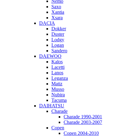
Nemo
Saxo
Xantia
Xsara
DACIA
Dokker
Duster
Lodgy
Logan
Sandero
DAEWOO
Kalos
Lacetti
Lanos
Leganza
Matiz
Musso
Nubira
Tacuma
DAIHATSU
Charade
Charade 1990-2001
Charade 2003-2007
Copen
Copen 2004-2010