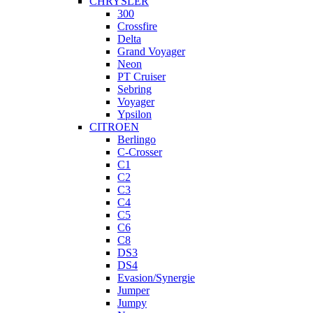
CHRYSLER
300
Crossfire
Delta
Grand Voyager
Neon
PT Cruiser
Sebring
Voyager
Ypsilon
CITROEN
Berlingo
C-Crosser
C1
C2
C3
C4
C5
C6
C8
DS3
DS4
Evasion/Synergie
Jumper
Jumpy