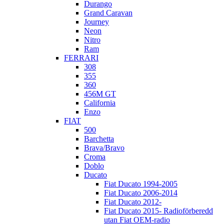
Durango
Grand Caravan
Journey
Neon
Nitro
Ram
FERRARI
308
355
360
456M GT
California
Enzo
FIAT
500
Barchetta
Brava/Bravo
Croma
Doblo
Ducato
Fiat Ducato 1994-2005
Fiat Ducato 2006-2014
Fiat Ducato 2012-
Fiat Ducato 2015- Radioförberedd
utan Fiat OEM-radio