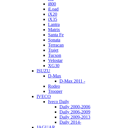
i800
iLoad
iX20
iX35
Lantra
Matrix
Santa Fe
Sonata
Terracan
Trajet
Tucson
Velostar
XG30
ISUZU
D-Max
D-Max 2011 -
Rodeo
Trooper
IVECO
Iveco Daily
Daily 2000-2006
Daily 2006-2009
Daily 2009-2013
Daily 2014-
JAGUAR