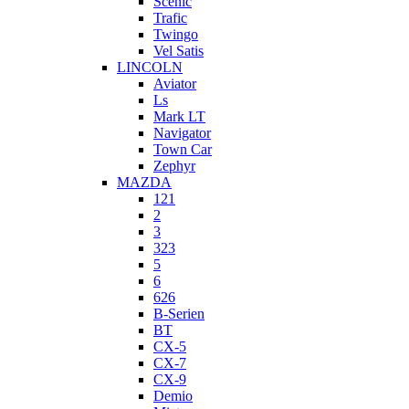
Scenic
Trafic
Twingo
Vel Satis
LINCOLN
Aviator
Ls
Mark LT
Navigator
Town Car
Zephyr
MAZDA
121
2
3
323
5
6
626
B-Serien
BT
CX-5
CX-7
CX-9
Demio