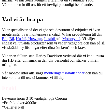
marina. Vi har 30års gedigen erfarenhet då vi startade 1988.
Välkommen in till oss för ett trevligt personligt bemötande.
Vad vi är bra på
Vi är specialister på det vi gör och dessutom så erbjuder vi även
monteringar i vår monteringsverkstad. Vi har produkterna till din
Båt
,
Bil
,
Husbil, Husvagn
,
Lastbil
och
Motorcykel
. Vi säljer
endast väl utvalda produkter som vi vet är riktigt bra och kan på så
vis skräddarsy lösningar efter dina önskemål och krav.
Vi har en fullutrustad Harley Davidson verkstad där vi kan utrusta
din HD efter din smak så den blir personlig och sticker ut ifrån
mängden.
Vår montör utför alla slags
monteringar/ installationer
och kan du
inte komma till oss så kommer vi till dej.
Frakt
Leverans inom 3-10 vardagar pga Corona
*Fri frakt över 4000kr
*Gäller ej Pall