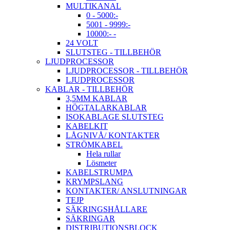
MULTIKANAL
0 - 5000:-
5001 - 9999:-
10000:- -
24 VOLT
SLUTSTEG - TILLBEHÖR
LJUDPROCESSOR
LJUDPROCESSOR - TILLBEHÖR
LJUDPROCESSOR
KABLAR - TILLBEHÖR
3,5MM KABLAR
HÖGTALARKABLAR
ISOKABLAGE SLUTSTEG
KABELKIT
LÅGNIVÅ/ KONTAKTER
STRÖMKABEL
Hela rullar
Lösmeter
KABELSTRUMPA
KRYMPSLANG
KONTAKTER/ ANSLUTNINGAR
TEJP
SÄKRINGSHÅLLARE
SÄKRINGAR
DISTRIBUTIONSBLOCK