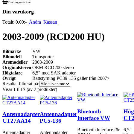
Kundvagnen är tom.
Din varukorg
Totalt:
0.00:-
Ändra
Kassan
2003-2009 (RCD200 HU)
Bilmärke
VW
Bilmodell
Transporter
Årsmodeller
2003-2009
Originalstereo
OEM RCD200 stereo
Högtalare
6,5" med SAK adapter
Övrigt
Rattstyrning PC39-135 gäller från 2007>
Resultat filtrerat på:
Visar
1
till
7
(av
7
produkter)
Bluetooth
Hög
Antennadapter
Antennadapter
Interface VW
CT
CT27AA14
PC5-136
Bluetooth interface för
6,5"
Antennadapter
Antennadapter