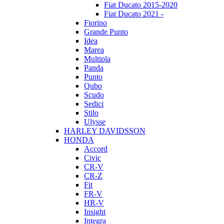
Fiat Ducato 2015-2020
Fiat Ducato 2021 -
Fiorino
Grande Punto
Idea
Marea
Multipla
Panda
Punto
Qubo
Scudo
Sedici
Stilo
Ulysse
HARLEY DAVIDSSON
HONDA
Accord
Civic
CR-V
CR-Z
Fit
FR-V
HR-V
Insight
Integra