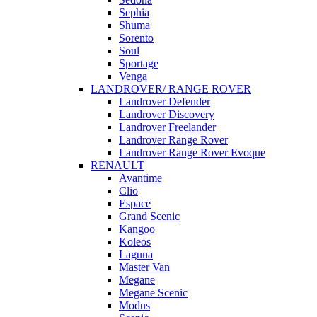
Sephia
Shuma
Sorento
Soul
Sportage
Venga
LANDROVER/ RANGE ROVER
Landrover Defender
Landrover Discovery
Landrover Freelander
Landrover Range Rover
Landrover Range Rover Evoque
RENAULT
Avantime
Clio
Espace
Grand Scenic
Kangoo
Koleos
Laguna
Master Van
Megane
Megane Scenic
Modus