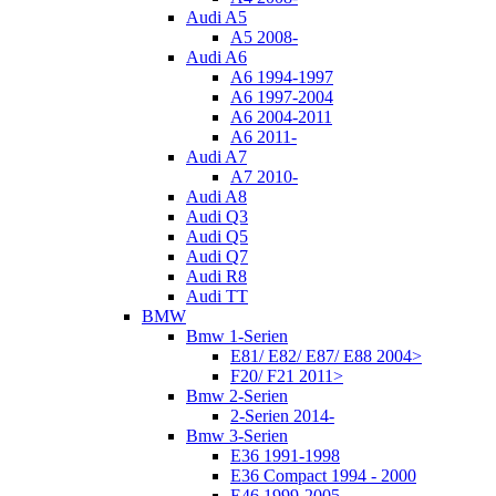
Audi A5
A5 2008-
Audi A6
A6 1994-1997
A6 1997-2004
A6 2004-2011
A6 2011-
Audi A7
A7 2010-
Audi A8
Audi Q3
Audi Q5
Audi Q7
Audi R8
Audi TT
BMW
Bmw 1-Serien
E81/ E82/ E87/ E88 2004>
F20/ F21 2011>
Bmw 2-Serien
2-Serien 2014-
Bmw 3-Serien
E36 1991-1998
E36 Compact 1994 - 2000
E46 1999-2005