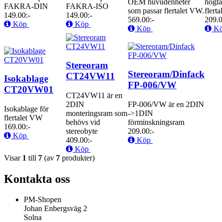
OEM huvudenheter
högta
FAKRA-DIN
FAKRA-ISO
som passar flertalet VW.
flert
149.00:-
149.00:-
569.00:-
209.0
Köp
Köp
Köp
K
Stereoram
Stereoram/Dinfack
CT24VW11
Isokablage
FP-006/VW
CT20VW01
CT24VW11 är en
2DIN
FP-006/VW är en 2DIN
Isokablage för
monteringsram som
->1DIN
flertalet VW
behövs vid
förminskningsram
169.00:-
stereobyte
209.00:-
Köp
409.00:-
Köp
Köp
Visar
1
till
7
(av
7
produkter)
Kontakta oss
PM-Shopen
Johan Enbergsväg 2
Solna