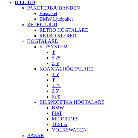
BILLJUD
PAKETERBJUDANDEN
Baspaket
BMW Ljudpaket
RETRO LJUD
RETRO HÖGTALARE
RETRO STEREO
HÖGTALARE
KITSYSTEM
4'
5,25'
6,5'
KOAXIALHÖGTALARE
3.5'
4'
5.25'
6.5'
6x9'
BILSPECIFIKA HÖGTALARE
BMW
FIAT
MERCEDES
TESLA
VOLKSWAGEN
BASAR