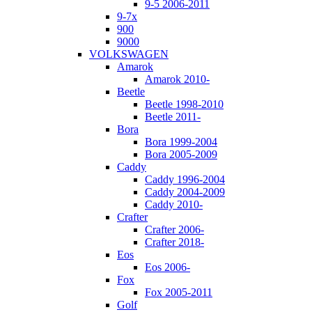
9-5 2006-2011
9-7x
900
9000
VOLKSWAGEN
Amarok
Amarok 2010-
Beetle
Beetle 1998-2010
Beetle 2011-
Bora
Bora 1999-2004
Bora 2005-2009
Caddy
Caddy 1996-2004
Caddy 2004-2009
Caddy 2010-
Crafter
Crafter 2006-
Crafter 2018-
Eos
Eos 2006-
Fox
Fox 2005-2011
Golf