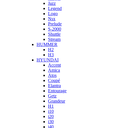
Jazz
Legend
Logo
Nsx
Prelude
S-2000
Shuttle
Stream
HUMMER
H2
H3
HYUNDAI
Accent
Amica
Atos
Coupé
Elantra
Entourage
Getz
Grandeur
H1
i10
i20
i30
i40