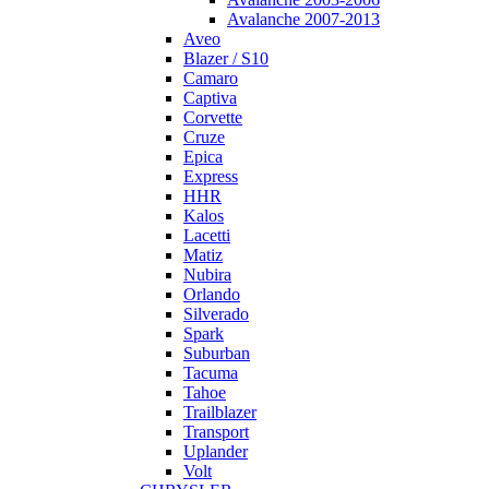
Avalanche 2007-2013
Aveo
Blazer / S10
Camaro
Captiva
Corvette
Cruze
Epica
Express
HHR
Kalos
Lacetti
Matiz
Nubira
Orlando
Silverado
Spark
Suburban
Tacuma
Tahoe
Trailblazer
Transport
Uplander
Volt