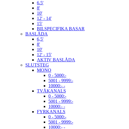
6.5'
8'
10'
12' - 14'
15'
BILSPECIFIKA BASAR
BASLÅDA
6,5'
8'
10'
12' - 15'
AKTIV BASLÅDA
SLUTSTEG
MONO
0 - 5000:-
5001 - 9999:-
10000:- -
TVÅKANALS
0 - 5000:-
5001 - 9999:-
10000:- -
FYRKANALS
0 - 5000:-
5001 - 9999:-
10000:- -