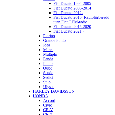
Fiat Ducato 1994-2005
Fiat Ducato 2006-2014
Fiat Ducato 2012-
Fiat Ducato 2015- Radioförberedd
utan Fiat OEM-radio
Fiat Ducato 2015-2020
Fiat Ducato 2021 -
Fiorino
Grande Punto
Idea
Marea
Multipla
Panda
Punto
Qubo
Scudo
Sedici
Stilo
Ulysse
HARLEY DAVIDSSON
HONDA
Accord
Civic
CR-V
CR-Z