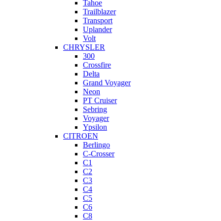
Tahoe
Trailblazer
Transport
Uplander
Volt
CHRYSLER
300
Crossfire
Delta
Grand Voyager
Neon
PT Cruiser
Sebring
Voyager
Ypsilon
CITROEN
Berlingo
C-Crosser
C1
C2
C3
C4
C5
C6
C8