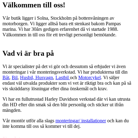
Välkommen till oss!
Vår butik ligger i Solna, Stockholm på bottenvåningen av
motorborgen. Vi ligger alltså bara ett stenkast bakom Pampas
marina. Vi har 30års gedigen erfarenhet då vi startade 1988.
Välkommen in till oss för ett trevligt personligt bemötande.
Vad vi är bra på
Vi är specialister på det vi gör och dessutom så erbjuder vi även
monteringar i vår monteringsverkstad. Vi har produkterna till din
Båt
,
Bil
,
Husbil, Husvagn
,
Lastbil
och
Motorcykel
. Vi säljer
endast väl utvalda produkter som vi vet är riktigt bra och kan på så
vis skräddarsy lösningar efter dina önskemål och krav.
Vi har en fullutrustad Harley Davidson verkstad där vi kan utrusta
din HD efter din smak så den blir personlig och sticker ut ifrån
mängden.
Vår montör utför alla slags
monteringar/ installationer
och kan du
inte komma till oss så kommer vi till dej.