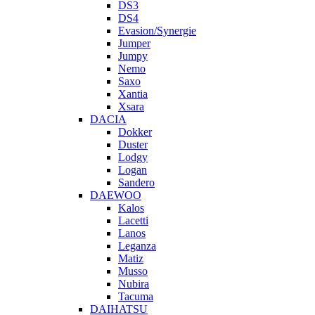
DS3
DS4
Evasion/Synergie
Jumper
Jumpy
Nemo
Saxo
Xantia
Xsara
DACIA
Dokker
Duster
Lodgy
Logan
Sandero
DAEWOO
Kalos
Lacetti
Lanos
Leganza
Matiz
Musso
Nubira
Tacuma
DAIHATSU