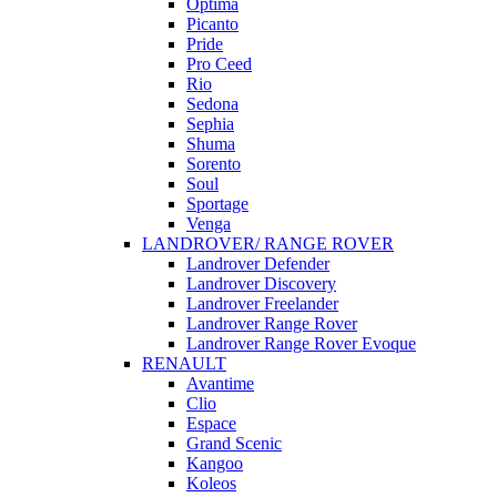
Optima
Picanto
Pride
Pro Ceed
Rio
Sedona
Sephia
Shuma
Sorento
Soul
Sportage
Venga
LANDROVER/ RANGE ROVER
Landrover Defender
Landrover Discovery
Landrover Freelander
Landrover Range Rover
Landrover Range Rover Evoque
RENAULT
Avantime
Clio
Espace
Grand Scenic
Kangoo
Koleos