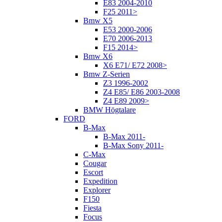
E83 2004-2010
F25 2011>
Bmw X5
E53 2000-2006
E70 2006-2013
F15 2014>
Bmw X6
X6 E71/ E72 2008>
Bmw Z-Serien
Z3 1996-2002
Z4 E85/ E86 2003-2008
Z4 E89 2009>
BMW Högtalare
FORD
B-Max
B-Max 2011-
B-Max Sony 2011-
C-Max
Cougar
Escort
Expedition
Explorer
F150
Fiesta
Focus