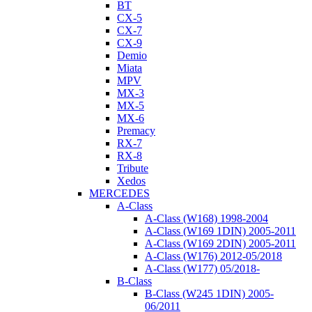
BT
CX-5
CX-7
CX-9
Demio
Miata
MPV
MX-3
MX-5
MX-6
Premacy
RX-7
RX-8
Tribute
Xedos
MERCEDES
A-Class
A-Class (W168) 1998-2004
A-Class (W169 1DIN) 2005-2011
A-Class (W169 2DIN) 2005-2011
A-Class (W176) 2012-05/2018
A-Class (W177) 05/2018-
B-Class
B-Class (W245 1DIN) 2005-
06/2011