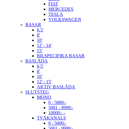
FIAT
MERCEDES
TESLA
VOLKSWAGEN
BASAR
6.5'
8'
10'
12' - 14'
15'
BILSPECIFIKA BASAR
BASLÅDA
6,5'
8'
10'
12' - 15'
AKTIV BASLÅDA
SLUTSTEG
MONO
0 - 5000:-
5001 - 9999:-
10000:- -
TVÅKANALS
0 - 5000:-
5001 - 9999:-