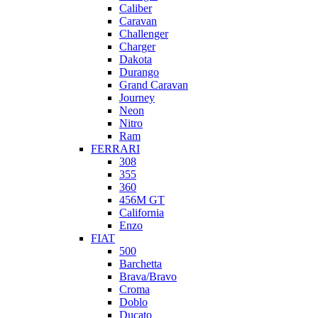
Caliber
Caravan
Challenger
Charger
Dakota
Durango
Grand Caravan
Journey
Neon
Nitro
Ram
FERRARI
308
355
360
456M GT
California
Enzo
FIAT
500
Barchetta
Brava/Bravo
Croma
Doblo
Ducato