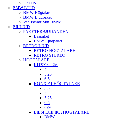
15900:-
BMW LJUD
BMW Högtalare
BMW Ljudpaket
Vad Passar Min BMW
BILLJUD
PAKETERBJUDANDEN
Baspaket
BMW Ljudpaket
RETRO LJUD
RETRO HÖGTALARE
RETRO STEREO
HÖGTALARE
KITSYSTEM
4'
5,25'
6,5'
KOAXIALHÖGTALARE
3.5'
4'
5.25'
6.5'
6x9'
BILSPECIFIKA HÖGTALARE
BMW