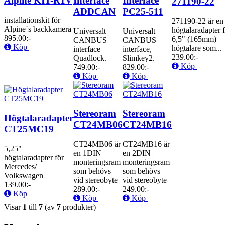
Alpine KIT-R1V
Interface
Interface
271190-22
ADDCAN
PC25-511
installationskit för
271190-22 är en
Alpine´s backkamera
högtalaradapter 
Universalt
Universalt
895.00:-
6,5" (165mm)
CANBUS
CANBUS
Köp
högtalare som...
interface
interface,
239.00:-
Quadlock.
Slimkey2.
Köp
749.00:-
829.00:-
Köp
Köp
Stereoram
Stereoram
Högtalaradapter
CT24MB06
CT24MB16
CT25MC19
CT24MB06 är
CT24MB16 är
5,25"
en 1DIN
en 2DIN
högtalaradapter för
monteringsram
monteringsram
Mercedes/
som behövs
som behövs
Volkswagen
vid stereobyte
vid stereobyte
139.00:-
289.00:-
249.00:-
Köp
Köp
Köp
Visar
1
till
7
(av
7
produkter)