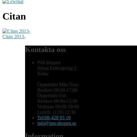
Citan
Citan 2013-
Kontakta oss
PM-Shopen
Johan Enbergsväg 2
Solna
Öppettider Mån-Tors:
Butiken 08:00-17:00
Öppettider Fre:
Butiken 08:00-15:30
Verkstan 09:00-18:00
Lunch: 11:30-12:30
Tel:08-428 93 10
info@pm-shopen.se
Information