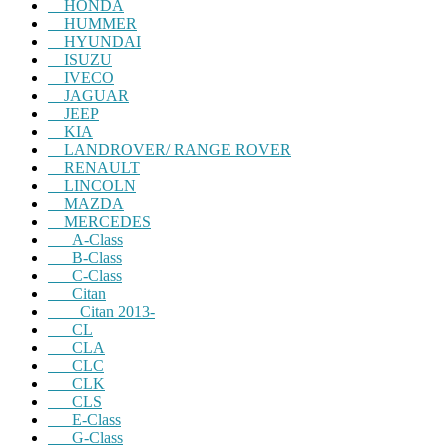
HONDA
HUMMER
HYUNDAI
ISUZU
IVECO
JAGUAR
JEEP
KIA
LANDROVER/ RANGE ROVER
RENAULT
LINCOLN
MAZDA
MERCEDES
A-Class
B-Class
C-Class
Citan
Citan 2013-
CL
CLA
CLC
CLK
CLS
E-Class
G-Class