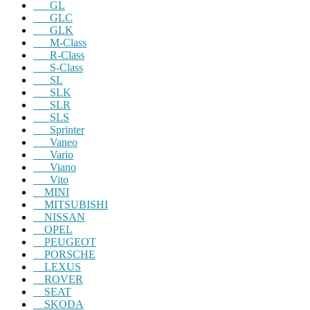
GL
GLC
GLK
M-Class
R-Class
S-Class
SL
SLK
SLR
SLS
Sprinter
Vaneo
Vario
Viano
Vito
MINI
MITSUBISHI
NISSAN
OPEL
PEUGEOT
PORSCHE
LEXUS
ROVER
SEAT
SKODA