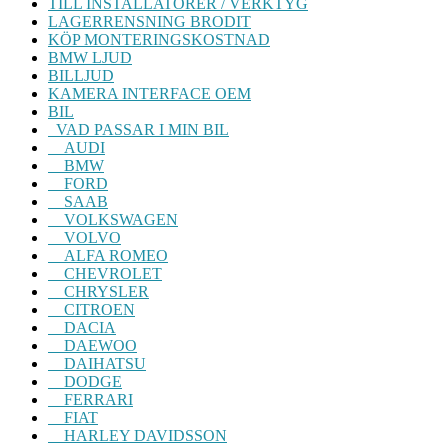
TILL INSTALLATÖRER / VERKTYG
LAGERRENSNING BRODIT
KÖP MONTERINGSKOSTNAD
BMW LJUD
BILLJUD
KAMERA INTERFACE OEM
BIL
VAD PASSAR I MIN BIL
AUDI
BMW
FORD
SAAB
VOLKSWAGEN
VOLVO
ALFA ROMEO
CHEVROLET
CHRYSLER
CITROEN
DACIA
DAEWOO
DAIHATSU
DODGE
FERRARI
FIAT
HARLEY DAVIDSSON