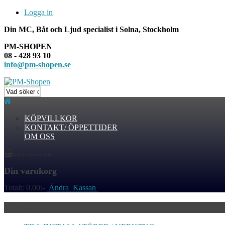
Logga in
Din MC, Båt och Ljud specialist i Solna, Stockholm
PM-SHOPEN
08 - 428 93 10
info@pm-shopen.se
KÖPVILLKOR
KONTAKT/ ÖPPETTIDER
OM OSS
Kundvagnen är tom.
Din varukorg
Totalt:
0.00:-
Ändra
Kassan
Kategorier