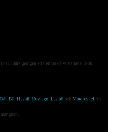
 har 30års gedigen erfarenhet då vi startade 1988.
Båt
,
Bil
,
Husbil, Husvagn
,
Lastbil
och
Motorcykel
. Vi
ån mängden.