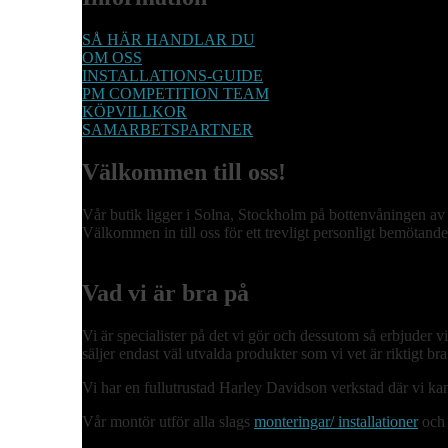
SÅ HÄR HANDLAR DU
OM OSS
INSTALLATIONS-GUIDE
PM COMPETITION TEAM
KÖPVILLKOR
SAMARBETSPARTNER
Välkommen till oss!
Vår butik ligger i Solna, Stockholm på bottenvåningen av 
Välkommen in till oss för ett trevligt personligt bemötande
Vad vi är bra på
Vi är specialister på det vi gör och dessutom så erbjuder 
säljer endast väl utvalda produkter som vi vet är riktigt b
Vi har en fullutrustad Harley Davidson verkstad där vi kan
Vår montör utför alla slags
monteringar/ installationer
och 