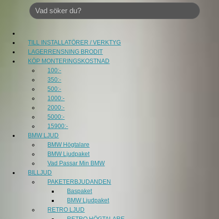
TILL INSTALLATÖRER / VERKTYG
LAGERRENSNING BRODIT
KÖP MONTERINGSKOSTNAD
100:-
350:-
500:-
1000:-
2000:-
5000:-
15900:-
BMW LJUD
BMW Högtalare
BMW Ljudpaket
Vad Passar Min BMW
BILLJUD
PAKETERBJUDANDEN
Baspaket
BMW Ljudpaket
RETRO LJUD
RETRO HÖGTALARE