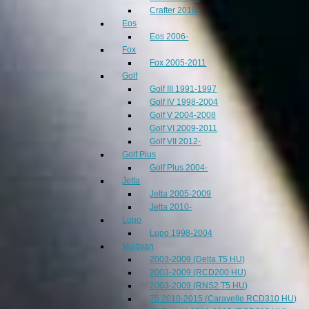
Crafter 2018-
Eos
Eos 2006-
Fox
Fox 2005-2011
Golf
Golf III 1991-1997
Golf IV 1998-2004
Golf V 2004-2008
Golf VI 2009-2011
Golf VII 2012-
Golf Plus
Golf Plus 2004-
Jetta
Jetta 2005-2009
Jetta 2010-
Lupo
Lupo 1998-2004
Multivan
2003-2009 (Delta T5 HU)
2003-2009 (RCD200 HU)
2003-2009 (RNS2 T5 HU)
T5 2010-2015 (Caravelle RCD310 HU)