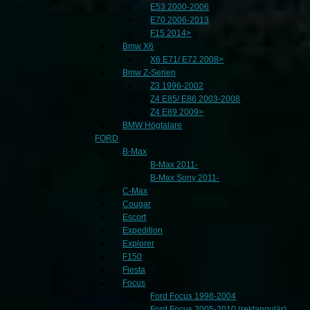
E53 2000-2006
E70 2006-2013
F15 2014>
Bmw X6
X6 E71/ E72 2008>
Bmw Z-Serien
Z3 1996-2002
Z4 E85/ E86 2003-2008
Z4 E89 2009>
BMW Högtalare
FORD
B-Max
B-Max 2011-
B-Max Sony 2011-
C-Max
Cougar
Escort
Expedition
Explorer
F150
Fiesta
Focus
Ford Focus 1998-2004
Ford Focus 2005-2010 (rektangulär)