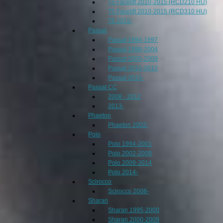
T5 Facelift 2010-2015 (RCD210 HU)
T5 Facelift 2010-2015 (RCD310 HU)
T6 2015-
Passat
Passat 1994-1997
Passat 1998-2004
Passat 2005-2009
Passat 2010-2015
Passat 2015-
Passat CC
2008 - 2012
2013-
Phaeton
Phaeton 2002-
Polo
Polo 1994-2001
Polo 2002-2009
Polo 2009-2014
Polo 2014-
Scirocco
Scirocco 2008-
Sharan
Sharan 1995-2000
Sharan 2000-2009