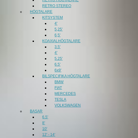
RETRO STEREO
HÖGTALARE
KITSYSTEM
4'
5,25'
6,5'
KOAXIALHÖGTALARE
3.5'
4'
5.25'
6.5'
6x9'
BILSPECIFIKA HÖGTALARE
BMW
FIAT
MERCEDES
TESLA
VOLKSWAGEN
BASAR
6.5'
8'
10'
12' - 14'