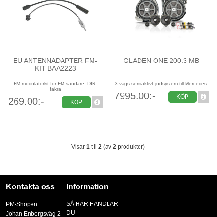
EU ANTENNADAPTER FM-
GLADEN ONE 200.3 MB
KIT BAA2223
FM modulatorkit för FM-sändare. DIN-
3-vägs semiaktivt ljudsystem till Mercedes
fakra
7995.00:-
KÖP
269.00:-
KÖP
Visar
1
till
2
(av
2
produkter)
Kontakta oss
Information
SÅ HÄR HANDLAR
PM-Shopen
DU
Johan Enbergsväg 2