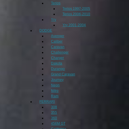
Terios
Terios 1997-2005
Terios 2006-2010
Yrv
Yrv 2001-2004
DODGE
Avenger
Caliber
Caravan
Challenger
Charger
Dakota
Durango
Grand Caravan
Journey
Neon
Nitro
Ram
FERRARI
308
355
360
456M GT
California