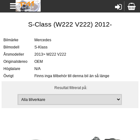
S-Class (W222 V222) 2012-
Bilmärke
Mercedes
Bilmodell
S-Klass
Årsmodeller
2013> W222 V222
Originalstereo
OEM
Högtalare
N/A
Övrigt
Finns inga tillbehör till denna bil än så länge
Resultat filtrerat på: