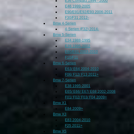
E36 Compact 1994 - 2000
E46 1999-2005
E90/E91/E92/E93 2006-2011
F30/F31 2012-
Bmw 4-Serien
4-Serien (F32) 2014-
Bmw 5-Serien
E34 1988-1995
E39 1995-2002
E60/E61 2003-2010
F10/F11
Bmw 6-Serien
E63/ E64 2004-2010
F06/ F12/ F13 2011>
Bmw 7-Serien
E38 1995-2001
E65/ E66/ E67/ E68 2002-2008
F01/ F02/ F03/ F04 2009>
Bmw X1
E84 2009>
Bmw X3
E83 2004-2010
F25 2011>
Bmw X5