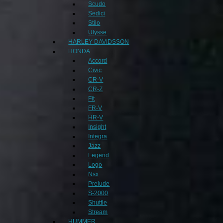
Scudo
Sedici
Stilo
Ulysse
HARLEY DAVIDSSON
HONDA
Accord
Civic
CR-V
CR-Z
Fit
FR-V
HR-V
Insight
Integra
Jazz
Legend
Logo
Nsx
Prelude
S-2000
Shuttle
Stream
HUMMER