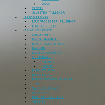
10000:- -
24 VOLT
SLUTSTEG - TILLBEHÖR
LJUDPROCESSOR
LJUDPROCESSOR - TILLBEHÖR
LJUDPROCESSOR
KABLAR - TILLBEHÖR
3,5MM KABLAR
HÖGTALARKABLAR
ISOKABLAGE SLUTSTEG
KABELKIT
LÅGNIVÅ/ KONTAKTER
STRÖMKABEL
Hela rullar
Lösmeter
KABELSTRUMPA
KRYMPSLANG
KONTAKTER/ ANSLUTNINGAR
TEJP
SÄKRINGSHÅLLARE
SÄKRINGAR
DISTRIBUTIONSBLOCK
VERKTYG