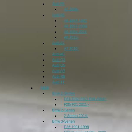
Audi A5
A5 2008-
Audi A6
A6 1994-1997
A6 1997-2004
A6 2004-2011
A6 2011-
Audi A7
A7 2010-
Audi A8
Audi Q3
Audi Q5
Audi Q7
Audi R8
Audi TT
BMW
Bmw 1-Serien
E81/ E82/ E87/ E88 2004>
F20/ F21 2011>
Bmw 2-Serien
2-Serien 2014-
Bmw 3-Serien
E36 1991-1998