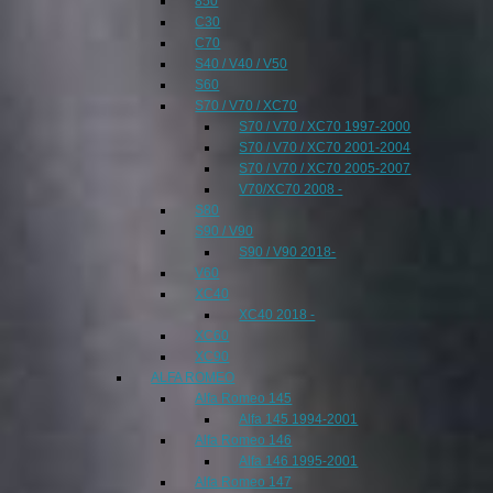
850
C30
C70
S40 / V40 / V50
S60
S70 / V70 / XC70
S70 / V70 / XC70 1997-2000
S70 / V70 / XC70 2001-2004
S70 / V70 / XC70 2005-2007
V70/XC70 2008 -
S80
S90 / V90
S90 / V90 2018-
V60
XC40
XC40 2018 -
XC60
XC90
ALFA ROMEO
Alfa Romeo 145
Alfa 145 1994-2001
Alfa Romeo 146
Alfa 146 1995-2001
Alfa Romeo 147