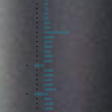
C4
C5
C6
C8
DS3
DS4
Evasion/Synergie
Jumper
Jumpy
Nemo
Saxo
Xantia
Xsara
DACIA
Dokker
Duster
Lodgy
Logan
Sandero
DAEWOO
Kalos
Lacetti
Lanos