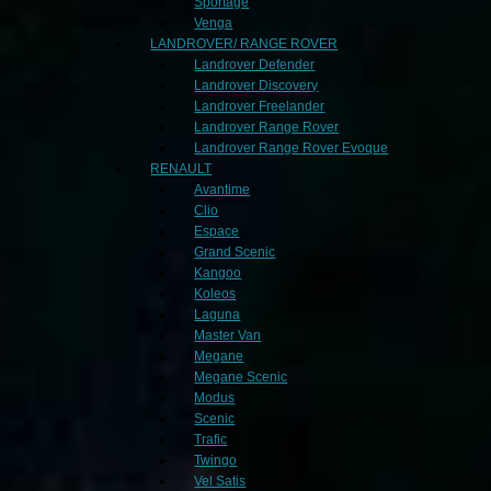
Sportage
Venga
LANDROVER/ RANGE ROVER
Landrover Defender
Landrover Discovery
Landrover Freelander
Landrover Range Rover
Landrover Range Rover Evoque
RENAULT
Avantime
Clio
Espace
Grand Scenic
Kangoo
Koleos
Laguna
Master Van
Megane
Megane Scenic
Modus
Scenic
Trafic
Twingo
Vel Satis