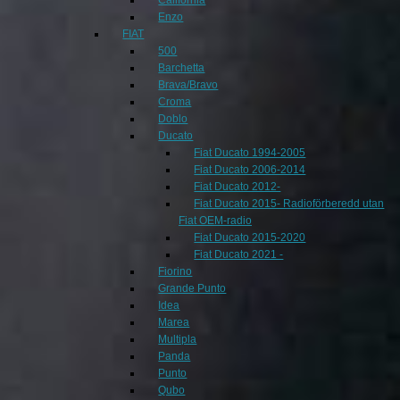
Enzo
FIAT
500
Barchetta
Brava/Bravo
Croma
Doblo
Ducato
Fiat Ducato 1994-2005
Fiat Ducato 2006-2014
Fiat Ducato 2012-
Fiat Ducato 2015- Radioförberedd utan
Fiat OEM-radio
Fiat Ducato 2015-2020
Fiat Ducato 2021 -
Fiorino
Grande Punto
Idea
Marea
Multipla
Panda
Punto
Qubo