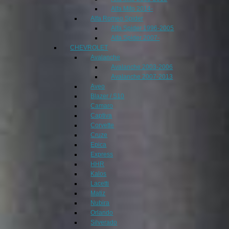
Alfa Mito 2014-
Alfa Romeo Spider
Alfa Spider 1996-2005
Alfa Spider 2007-
CHEVROLET
Avalanche
Avalanche 2003-2006
Avalanche 2007-2013
Aveo
Blazer / S10
Camaro
Captiva
Corvette
Cruze
Epica
Express
HHR
Kalos
Lacetti
Matiz
Nubira
Orlando
Silverado