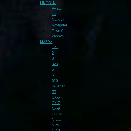
LINCOLN
Aviator
Ls
Mark LT
Navigator
Town Car
Zephyr
MAZDA
121
2
3
323
5
6
626
B-Serien
BT
CX-5
CX-7
CX-9
Demio
Miata
MPV
MX-3