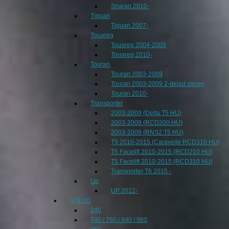
Sharan 2010-
Tiguan
Tiguan 2007-
Touareg
Touareg 2004-2009
Touareg 2010-
Touran
Touran 2003-2009
Touran 2003-2009 2-delad stereo
Touran 2010-
Transporter
2003-2009 (Delta T5 HU)
2003-2009 (RCD200 HU)
2003-2009 (RNS2 T5 HU)
T5 2010-2015 (Caravelle RCD310 HU)
T5 Facelift 2010-2015 (RCD210 HU)
T5 Facelift 2010-2015 (RCD310 HU)
Transporter T6 2015 -
Up
UP 2012-
VOLVO
240
740 / 760 / 940 / 960