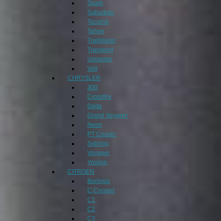
Spark
Suburban
Tacuma
Tahoe
Trailblazer
Transport
Uplander
Volt
CHRYSLER
300
Crossfire
Delta
Grand Voyager
Neon
PT Cruiser
Sebring
Voyager
Ypsilon
CITROEN
Berlingo
C-Crosser
C1
C2
C3