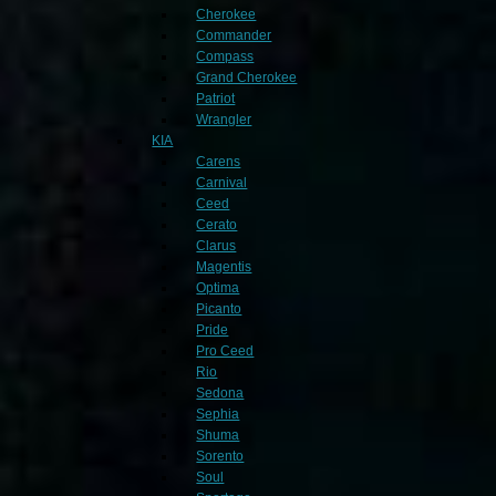
Cherokee
Commander
Compass
Grand Cherokee
Patriot
Wrangler
KIA
Carens
Carnival
Ceed
Cerato
Clarus
Magentis
Optima
Picanto
Pride
Pro Ceed
Rio
Sedona
Sephia
Shuma
Sorento
Soul