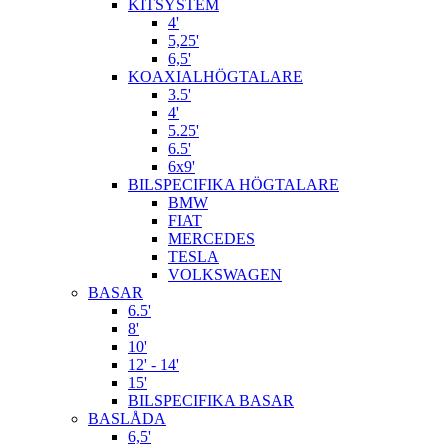
KITSYSTEM
4'
5,25'
6,5'
KOAXIALHÖGTALARE
3.5'
4'
5.25'
6.5'
6x9'
BILSPECIFIKA HÖGTALARE
BMW
FIAT
MERCEDES
TESLA
VOLKSWAGEN
BASAR
6.5'
8'
10'
12' - 14'
15'
BILSPECIFIKA BASAR
BASLÅDA
6,5'