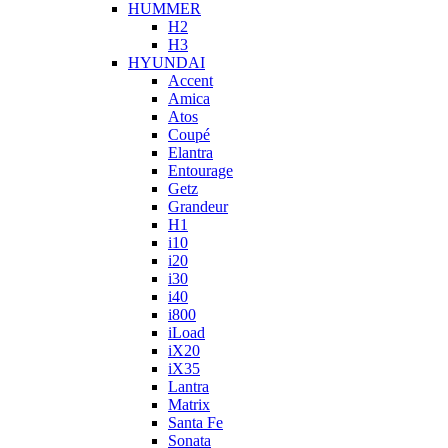
HUMMER
H2
H3
HYUNDAI
Accent
Amica
Atos
Coupé
Elantra
Entourage
Getz
Grandeur
H1
i10
i20
i30
i40
i800
iLoad
iX20
iX35
Lantra
Matrix
Santa Fe
Sonata