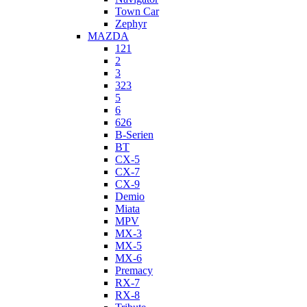
Town Car
Zephyr
MAZDA
121
2
3
323
5
6
626
B-Serien
BT
CX-5
CX-7
CX-9
Demio
Miata
MPV
MX-3
MX-5
MX-6
Premacy
RX-7
RX-8