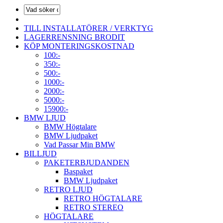
TILL INSTALLATÖRER / VERKTYG
LAGERRENSNING BRODIT
KÖP MONTERINGSKOSTNAD
100:-
350:-
500:-
1000:-
2000:-
5000:-
15900:-
BMW LJUD
BMW Högtalare
BMW Ljudpaket
Vad Passar Min BMW
BILLJUD
PAKETERBJUDANDEN
Baspaket
BMW Ljudpaket
RETRO LJUD
RETRO HÖGTALARE
RETRO STEREO
HÖGTALARE