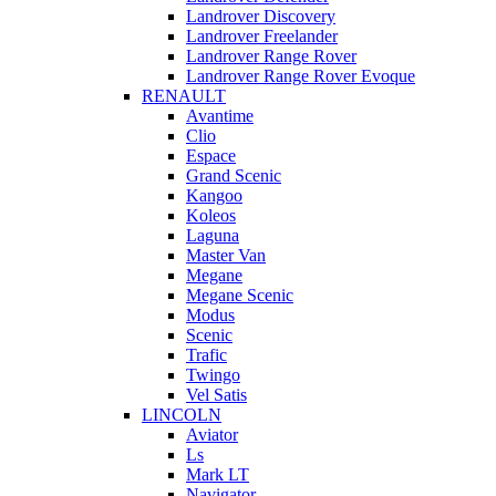
Landrover Discovery
Landrover Freelander
Landrover Range Rover
Landrover Range Rover Evoque
RENAULT
Avantime
Clio
Espace
Grand Scenic
Kangoo
Koleos
Laguna
Master Van
Megane
Megane Scenic
Modus
Scenic
Trafic
Twingo
Vel Satis
LINCOLN
Aviator
Ls
Mark LT
Navigator