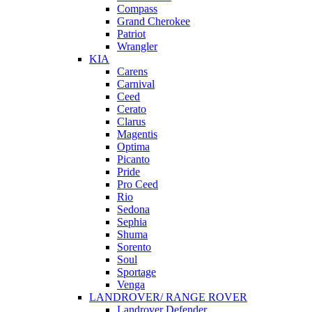
Compass
Grand Cherokee
Patriot
Wrangler
KIA
Carens
Carnival
Ceed
Cerato
Clarus
Magentis
Optima
Picanto
Pride
Pro Ceed
Rio
Sedona
Sephia
Shuma
Sorento
Soul
Sportage
Venga
LANDROVER/ RANGE ROVER
Landrover Defender