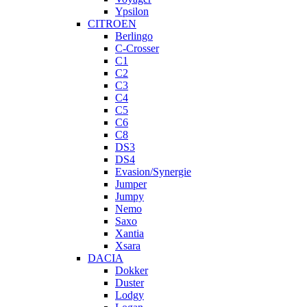
Ypsilon
CITROEN
Berlingo
C-Crosser
C1
C2
C3
C4
C5
C6
C8
DS3
DS4
Evasion/Synergie
Jumper
Jumpy
Nemo
Saxo
Xantia
Xsara
DACIA
Dokker
Duster
Lodgy