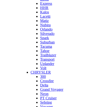
Express
HHR
Kalos
Lacetti
Matiz
Nubira
Orlando
Silverado
Spark
Suburban
Tacuma
Tahoe
Trailblazer
Transport
Uplander
Volt
CHRYSLER
300
Crossfire
Delta
Grand Voyager
Neon
PT Cruiser
Sebring
Voyager