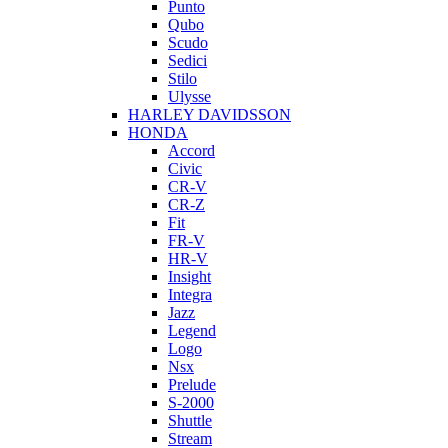
Punto
Qubo
Scudo
Sedici
Stilo
Ulysse
HARLEY DAVIDSSON
HONDA
Accord
Civic
CR-V
CR-Z
Fit
FR-V
HR-V
Insight
Integra
Jazz
Legend
Logo
Nsx
Prelude
S-2000
Shuttle
Stream