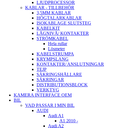
LJUDPROCESSOR
KABLAR - TILLBEHÖR
3,5MM KABLAR
HÖGTALARKABLAR
ISOKABLAGE SLUTSTEG
KABELKIT
LÅGNIVÅ/ KONTAKTER
STRÖMKABEL
Hela rullar
Lösmeter
KABELSTRUMPA
KRYMPSLANG
KONTAKTER/ ANSLUTNINGAR
TEJP
SÄKRINGSHÅLLARE
SÄKRINGAR
DISTRIBUTIONSBLOCK
VERKTYG
KAMERA INTERFACE OEM
BIL
VAD PASSAR I MIN BIL
AUDI
Audi A1
A1 2010 -
Audi A2