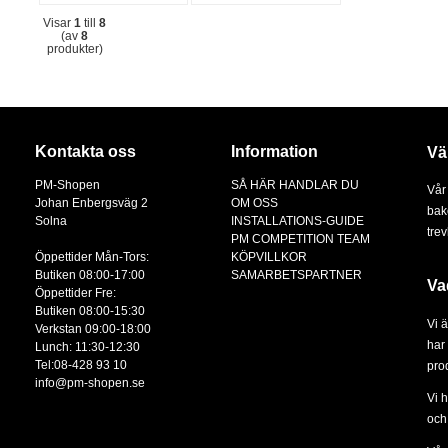
Visar
1
till
8
(av
8
produkter)
Kontakta oss
Information
Vä
PM-Shopen
SÅ HÄR HANDLAR DU
Vår
Johan Enbergsväg 2
OM OSS
bak
Solna
INSTALLATIONS-GUIDE
tre
PM COMPETITION TEAM
Öppettider Mån-Tors:
KÖPVILLKOR
Butiken 08:00-17:00
SAMARBETSPARTNER
Va
Öppettider Fre:
Butiken 08:00-15:30
Vi 
Verkstan 09:00-18:00
har 
Lunch: 11:30-12:30
Tel:08-428 93 10
prod
info@pm-shopen.se
Vi 
och