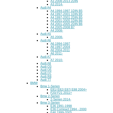
A3 2008-2013 2DIN
A3 2014-
Audi A4
A4 1994-1997 1DIN B5
A4 1997-2001 1DIN B5
A4 1997-2001 2DIN B5
A4 2001-2005 1DIN B6
A4 2001-2005 2DIN B6
A4 2005-2008 B7
A4 2008-
Audi A5
A5 2008-
Audi A6
A6 1994-1997
A6 1997-2004
A6 2004-2011
A6 2011-
Audi A7
A7 2010-
Audi A8
Audi Q3
Audi Q5
Audi Q7
Audi R8
Audi TT
BMW
Bmw 1-Serien
E81/ E82/ E87/ E88 2004>
F20/ F21 2011>
Bmw 2-Serien
2-Serien 2014-
Bmw 3-Serien
E36 1991-1998
E36 Compact 1994 - 2000
E46 1999-2005