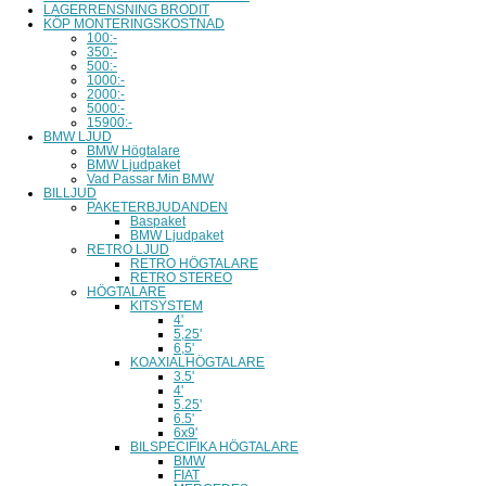
LAGERRENSNING BRODIT
KÖP MONTERINGSKOSTNAD
100:-
350:-
500:-
1000:-
2000:-
5000:-
15900:-
BMW LJUD
BMW Högtalare
BMW Ljudpaket
Vad Passar Min BMW
BILLJUD
PAKETERBJUDANDEN
Baspaket
BMW Ljudpaket
RETRO LJUD
RETRO HÖGTALARE
RETRO STEREO
HÖGTALARE
KITSYSTEM
4'
5,25'
6,5'
KOAXIALHÖGTALARE
3.5'
4'
5.25'
6.5'
6x9'
BILSPECIFIKA HÖGTALARE
BMW
FIAT