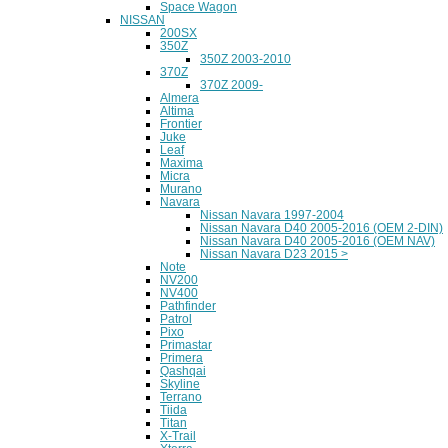
Space Wagon
NISSAN
200SX
350Z
350Z 2003-2010
370Z
370Z 2009-
Almera
Altima
Frontier
Juke
Leaf
Maxima
Micra
Murano
Navara
Nissan Navara 1997-2004
Nissan Navara D40 2005-2016 (OEM 2-DIN)
Nissan Navara D40 2005-2016 (OEM NAV)
Nissan Navara D23 2015 >
Note
NV200
NV400
Pathfinder
Patrol
Pixo
Primastar
Primera
Qashqai
Skyline
Terrano
Tiida
Titan
X-Trail