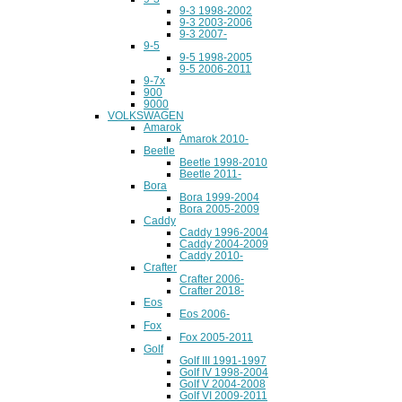
9-3 1998-2002
9-3 2003-2006
9-3 2007-
9-5
9-5 1998-2005
9-5 2006-2011
9-7x
900
9000
VOLKSWAGEN
Amarok
Amarok 2010-
Beetle
Beetle 1998-2010
Beetle 2011-
Bora
Bora 1999-2004
Bora 2005-2009
Caddy
Caddy 1996-2004
Caddy 2004-2009
Caddy 2010-
Crafter
Crafter 2006-
Crafter 2018-
Eos
Eos 2006-
Fox
Fox 2005-2011
Golf
Golf III 1991-1997
Golf IV 1998-2004
Golf V 2004-2008
Golf VI 2009-2011