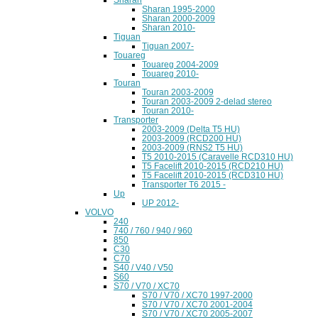
Sharan 1995-2000
Sharan 2000-2009
Sharan 2010-
Tiguan
Tiguan 2007-
Touareg
Touareg 2004-2009
Touareg 2010-
Touran
Touran 2003-2009
Touran 2003-2009 2-delad stereo
Touran 2010-
Transporter
2003-2009 (Delta T5 HU)
2003-2009 (RCD200 HU)
2003-2009 (RNS2 T5 HU)
T5 2010-2015 (Caravelle RCD310 HU)
T5 Facelift 2010-2015 (RCD210 HU)
T5 Facelift 2010-2015 (RCD310 HU)
Transporter T6 2015 -
Up
UP 2012-
VOLVO
240
740 / 760 / 940 / 960
850
C30
C70
S40 / V40 / V50
S60
S70 / V70 / XC70
S70 / V70 / XC70 1997-2000
S70 / V70 / XC70 2001-2004
S70 / V70 / XC70 2005-2007