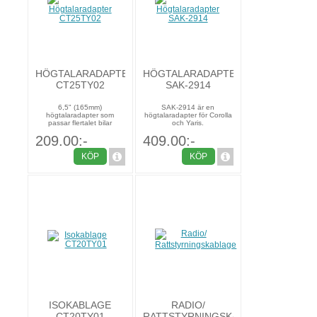
HÖGTALARADAPTER
HÖGTALARADAPTER
CT25TY02
SAK-2914
6,5" (165mm)
SAK-2914 är en
högtalaradapter som
högtalaradapter för Corolla
passar flertalet bilar
och Yaris.
209.00:-
409.00:-
KÖP
KÖP
ISOKABLAGE
RADIO/
CT20TY01
RATTSTYRNINGSKABLAGE