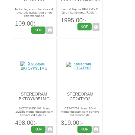
Isokablage som behövs vid
Lexus/ Toyota RP4.2-TY11
byte originalstereon emot
är ett kombinerat Radio/...
eftermarknads
1995.00:-
109.00:-
KÖP
KÖP
STEREORAM
STEREORAM
BKTOYK951MG
CT24TY02
BKTOYK951MG är en
CT24TY02 är en 1DIN
1/2DIN monteringsram som
monteringsram som behövs
behövs vid byte av...
vid stereobyte
498.00:-
319.00:-
KÖP
KÖP