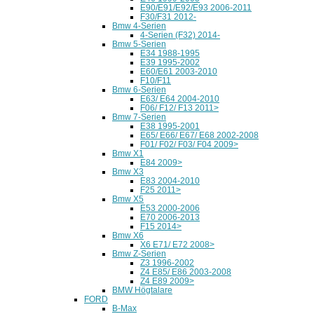
E90/E91/E92/E93 2006-2011
F30/F31 2012-
Bmw 4-Serien
4-Serien (F32) 2014-
Bmw 5-Serien
E34 1988-1995
E39 1995-2002
E60/E61 2003-2010
F10/F11
Bmw 6-Serien
E63/ E64 2004-2010
F06/ F12/ F13 2011>
Bmw 7-Serien
E38 1995-2001
E65/ E66/ E67/ E68 2002-2008
F01/ F02/ F03/ F04 2009>
Bmw X1
E84 2009>
Bmw X3
E83 2004-2010
F25 2011>
Bmw X5
E53 2000-2006
E70 2006-2013
F15 2014>
Bmw X6
X6 E71/ E72 2008>
Bmw Z-Serien
Z3 1996-2002
Z4 E85/ E86 2003-2008
Z4 E89 2009>
BMW Högtalare
FORD
B-Max