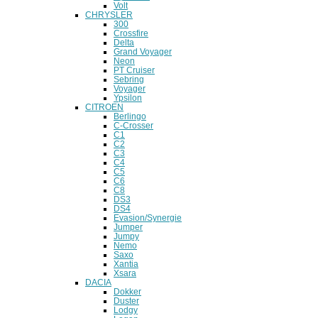
Volt
CHRYSLER
300
Crossfire
Delta
Grand Voyager
Neon
PT Cruiser
Sebring
Voyager
Ypsilon
CITROEN
Berlingo
C-Crosser
C1
C2
C3
C4
C5
C6
C8
DS3
DS4
Evasion/Synergie
Jumper
Jumpy
Nemo
Saxo
Xantia
Xsara
DACIA
Dokker
Duster
Lodgy