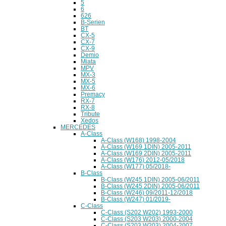
5
6
626
B-Serien
BT
CX-5
CX-7
CX-9
Demio
Miata
MPV
MX-3
MX-5
MX-6
Premacy
RX-7
RX-8
Tribute
Xedos
MERCEDES
A-Class
A-Class (W168) 1998-2004
A-Class (W169 1DIN) 2005-2011
A-Class (W169 2DIN) 2005-2011
A-Class (W176) 2012-05/2018
A-Class (W177) 05/2018-
B-Class
B-Class (W245 1DIN) 2005-06/2011
B-Class (W245 2DIN) 2005-06/2011
B-Class (W246) 09/2011-12/2018
B-Class (W247) 01/2019-
C-Class
C-Class (S202 W202) 1993-2000
C-Class (S203 W203) 2000-2004
C-Class (S203 W203) 2004-2007