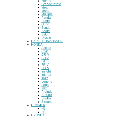
Fiorino
Grande Punto
Idea
Marea
Multipla
Panda
Punto
Qubo
Scudo
Sedici
Stilo
Ulysse
HARLEY DAVIDSSON
HONDA
Accord
Civic
CR-V
CR-Z
Fit
FR-V
HR-V
Insight
Integra
Jazz
Legend
Logo
Nsx
Prelude
S-2000
Shuttle
Stream
HUMMER
H2
H3
HYUNDAI