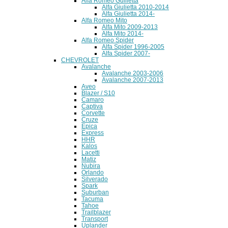
Alfa Romeo Guilietta
Alfa Giulietta 2010-2014
Alfa Giulietta 2014-
Alfa Romeo Mito
Alfa Mito 2009-2013
Alfa Mito 2014-
Alfa Romeo Spider
Alfa Spider 1996-2005
Alfa Spider 2007-
CHEVROLET
Avalanche
Avalanche 2003-2006
Avalanche 2007-2013
Aveo
Blazer / S10
Camaro
Captiva
Corvette
Cruze
Epica
Express
HHR
Kalos
Lacetti
Matiz
Nubira
Orlando
Silverado
Spark
Suburban
Tacuma
Tahoe
Trailblazer
Transport
Uplander