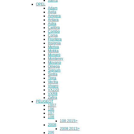
Xterra
OPEL
Adam
Agila
Ampera
Antara
Astra
Calibra
Combo
Corsa
Frontera
Insignia
Meriva
Mokka
Monaro
Monterey
Movano
Omega
Signum
Sintra
Tigra
Vectra
Vivaro
VX220
VXR8
Zafira
PEUGEOT
1007
106
107
108
108 2015>
2008
2008 2013>
206