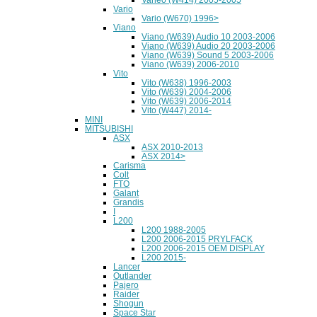
Vario
Vario (W670) 1996>
Viano
Viano (W639) Audio 10 2003-2006
Viano (W639) Audio 20 2003-2006
Viano (W639) Sound 5 2003-2006
Viano (W639) 2006-2010
Vito
Vito (W638) 1996-2003
Vito (W639) 2004-2006
Vito (W639) 2006-2014
Vito (W447) 2014-
MINI
MITSUBISHI
ASX
ASX 2010-2013
ASX 2014>
Carisma
Colt
FTO
Galant
Grandis
I
L200
L200 1988-2005
L200 2006-2015 PRYLFACK
L200 2006-2015 OEM DISPLAY
L200 2015-
Lancer
Outlander
Pajero
Raider
Shogun
Space Star