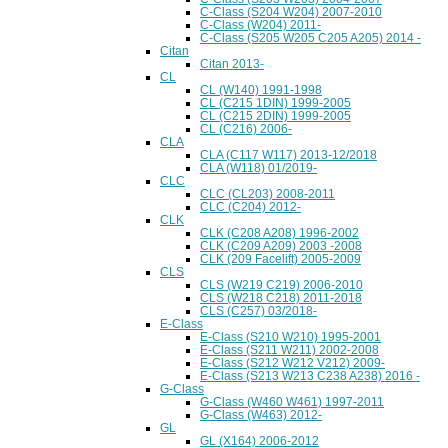
C-Class (S204 W204) 2007-2010
C-Class (W204) 2011-
C-Class (S205 W205 C205 A205) 2014 -
Citan
Citan 2013-
CL
CL (W140) 1991-1998
CL (C215 1DIN) 1999-2005
CL (C215 2DIN) 1999-2005
CL (C216) 2006-
CLA
CLA (C117 W117) 2013-12/2018
CLA (W118) 01/2019-
CLC
CLC (CL203) 2008-2011
CLC (C204) 2012-
CLK
CLK (C208 A208) 1996-2002
CLK (C209 A209) 2003 -2008
CLK (209 Facelift) 2005-2009
CLS
CLS (W219 C219) 2006-2010
CLS (W218 C218) 2011-2018
CLS (C257) 03/2018-
E-Class
E-Class (S210 W210) 1995-2001
E-Class (S211 W211) 2002-2008
E-Class (S212 W212 V212) 2009-
E-Class (S213 W213 C238 A238) 2016 -
G-Class
G-Class (W460 W461) 1997-2011
G-Class (W463) 2012-
GL
GL (X164) 2006-2012