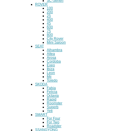
SC-Serien
ROVER
100
200
25
400
45
600
75
800
City Rover
Mini Saloon
SEAT
Alhambra
Altea
Arosa
Cordoba
Exeo
Ibiza
Leon
Mii
Toledo
SKODA
Fabia
Felicia
Octavia
Rapid
Roomster
Superb
Yeti
SMART
For Four
For Two
Roadster
SSANGYONG