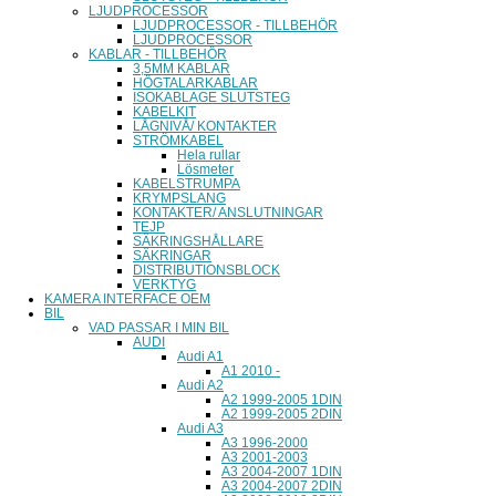
LJUDPROCESSOR
LJUDPROCESSOR - TILLBEHÖR
LJUDPROCESSOR
KABLAR - TILLBEHÖR
3,5MM KABLAR
HÖGTALARKABLAR
ISOKABLAGE SLUTSTEG
KABELKIT
LÅGNIVÅ/ KONTAKTER
STRÖMKABEL
Hela rullar
Lösmeter
KABELSTRUMPA
KRYMPSLANG
KONTAKTER/ ANSLUTNINGAR
TEJP
SÄKRINGSHÅLLARE
SÄKRINGAR
DISTRIBUTIONSBLOCK
VERKTYG
KAMERA INTERFACE OEM
BIL
VAD PASSAR I MIN BIL
AUDI
Audi A1
A1 2010 -
Audi A2
A2 1999-2005 1DIN
A2 1999-2005 2DIN
Audi A3
A3 1996-2000
A3 2001-2003
A3 2004-2007 1DIN
A3 2004-2007 2DIN