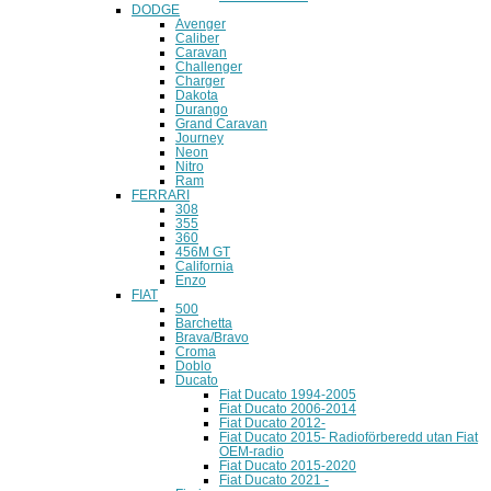
DODGE
Avenger
Caliber
Caravan
Challenger
Charger
Dakota
Durango
Grand Caravan
Journey
Neon
Nitro
Ram
FERRARI
308
355
360
456M GT
California
Enzo
FIAT
500
Barchetta
Brava/Bravo
Croma
Doblo
Ducato
Fiat Ducato 1994-2005
Fiat Ducato 2006-2014
Fiat Ducato 2012-
Fiat Ducato 2015- Radioförberedd utan Fiat
OEM-radio
Fiat Ducato 2015-2020
Fiat Ducato 2021 -