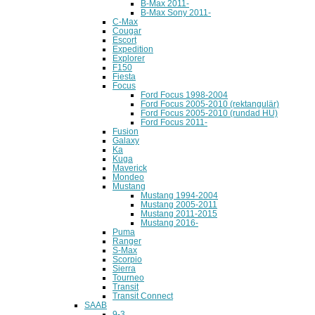
B-Max 2011-
B-Max Sony 2011-
C-Max
Cougar
Escort
Expedition
Explorer
F150
Fiesta
Focus
Ford Focus 1998-2004
Ford Focus 2005-2010 (rektangulär)
Ford Focus 2005-2010 (rundad HU)
Ford Focus 2011-
Fusion
Galaxy
Ka
Kuga
Maverick
Mondeo
Mustang
Mustang 1994-2004
Mustang 2005-2011
Mustang 2011-2015
Mustang 2016-
Puma
Ranger
S-Max
Scorpio
Sierra
Tourneo
Transit
Transit Connect
SAAB
9-3