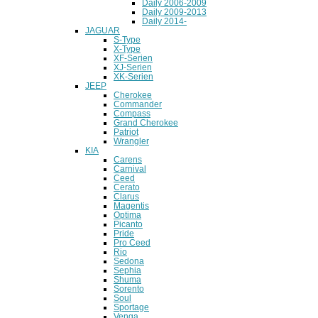
Daily 2006-2009
Daily 2009-2013
Daily 2014-
JAGUAR
S-Type
X-Type
XF-Serien
XJ-Serien
XK-Serien
JEEP
Cherokee
Commander
Compass
Grand Cherokee
Patriot
Wrangler
KIA
Carens
Carnival
Ceed
Cerato
Clarus
Magentis
Optima
Picanto
Pride
Pro Ceed
Rio
Sedona
Sephia
Shuma
Sorento
Soul
Sportage
Venga