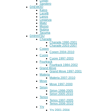
Logan
Sandero
DAEWOO
Kalos
Lacetti
Lanos
Leganza
Matiz
Musso
Nubira
Tacuma
DAIHATSU
Charade
Charade 1990-2001
Charade 2003-2007
Copen
Copen 2004-2010
Cuore
Cuore 1997-2003
Fourtrack
Fourtrack 1984-2002
Grand Move
Grand Move 1997-2001
Materia
Materia 2007-2010
Move
Move 1997-2000
Sirion
Sirion 1998-2005
Sirion 2005-2010
Terios
Terios 1997-2005
Terios 2006-2010
Yrv
Yrv 2001-2004