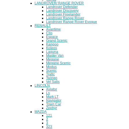
LANDROVER/ RANGE ROVER
Landrover Defender
Landrover Discovery
Landrover Freelander
Landrover Range Rover
Landrover Range Rover Evoque
RENAULT
Avantime
Clio
Espace
Grand Scenic
Kangoo
Koleos
Laguna
Master Van
Megane
Megane Scenic
Modus
Scenic
Trafic
Twingo
Vel Satis
LINCOLN
Aviator
Ls
Mark LT
Navigator
Town Car
Zephyr
MAZDA
121
2
3
323