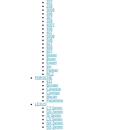
207
208
3008
306
307
308
4007
406
407
5008
508
607
806
807
Bipper
Boxer
Expert
Ion
Partner
RCZ
PORSCHE
911
Boxster
Cayenne
Cayman
Macan
Panamera
LEXUS
CT-Serien
GS-Serien
IS-Serien
LS-Serien
NX-Serien
RX-Serien