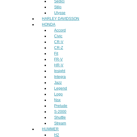
Sedici
Stilo
Ulysse
HARLEY DAVIDSSON
HONDA
Accord
Civic
CR-V
CR-Z
Fit
FR-V
HR-V
Insight
Integra
Jazz
Legend
Logo
Nsx
Prelude
S-2000
Shuttle
Stream
HUMMER
H2