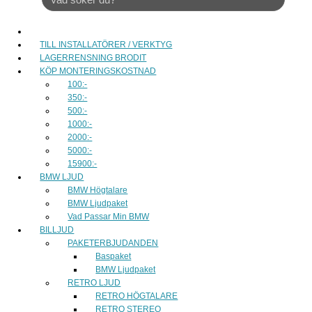
TILL INSTALLATÖRER / VERKTYG
LAGERRENSNING BRODIT
KÖP MONTERINGSKOSTNAD
100:-
350:-
500:-
1000:-
2000:-
5000:-
15900:-
BMW LJUD
BMW Högtalare
BMW Ljudpaket
Vad Passar Min BMW
BILLJUD
PAKETERBJUDANDEN
Baspaket
BMW Ljudpaket
RETRO LJUD
RETRO HÖGTALARE
RETRO STEREO