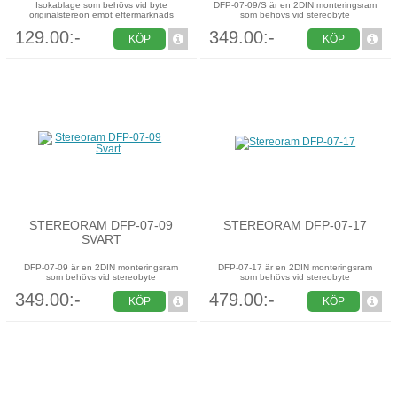
Isokablage som behövs vid byte
DFP-07-09/S är en 2DIN monteringsram
originalstereon emot eftermarknads
som behövs vid stereobyte
129.00:-
349.00:-
KÖP
KÖP
STEREORAM DFP-07-09
STEREORAM DFP-07-17
SVART
DFP-07-09 är en 2DIN monteringsram
DFP-07-17 är en 2DIN monteringsram
som behövs vid stereobyte
som behövs vid stereobyte
349.00:-
479.00:-
KÖP
KÖP