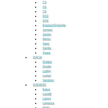
C5
C6
C8
DS3
DS4
Evasion/Synergie
Jumper
Jumpy
Nemo
Saxo
Xantia
Xsara
DACIA
Dokker
Duster
Lodgy
Logan
Sandero
DAEWOO
Kalos
Lacetti
Lanos
Leganza
Matiz