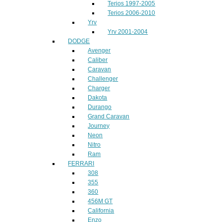
Terios 1997-2005
Terios 2006-2010
Yrv
Yrv 2001-2004
DODGE
Avenger
Caliber
Caravan
Challenger
Charger
Dakota
Durango
Grand Caravan
Journey
Neon
Nitro
Ram
FERRARI
308
355
360
456M GT
California
Enzo