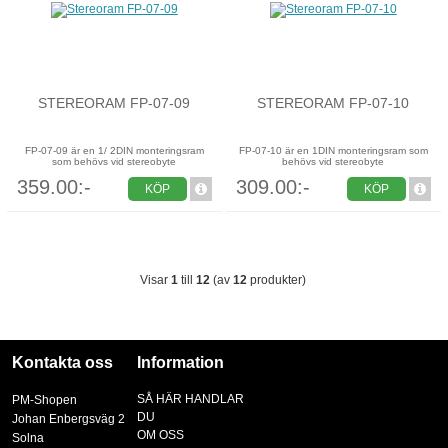
STEREORAM FP-07-09
STEREORAM FP-07-10
FP-07-09 är en 1/ 2DIN monteringsram
FP-07-10 är en 1DIN monteringsram som
som behövs vid stereobyte
behövs vid stereobyte
359.00:-
309.00:-
KÖP
KÖP
Visar
1
till
12
(av
12
produkter)
Kontakta oss
Information
SÅ HÄR HANDLAR
PM-Shopen
DU
Johan Enbergsväg 2
OM OSS
Solna