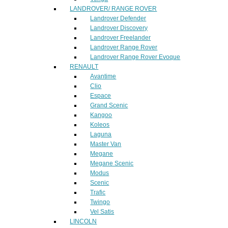
LANDROVER/ RANGE ROVER
Landrover Defender
Landrover Discovery
Landrover Freelander
Landrover Range Rover
Landrover Range Rover Evoque
RENAULT
Avantime
Clio
Espace
Grand Scenic
Kangoo
Koleos
Laguna
Master Van
Megane
Megane Scenic
Modus
Scenic
Trafic
Twingo
Vel Satis
LINCOLN