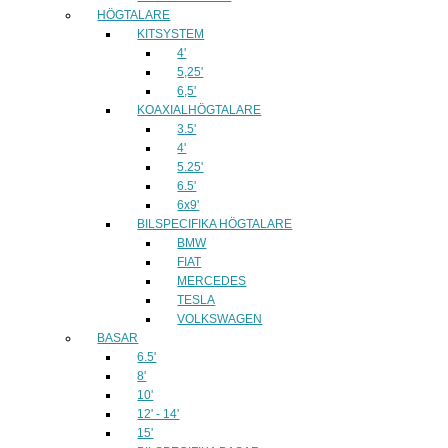
HÖGTALARE
KITSYSTEM
4'
5,25'
6,5'
KOAXIALHÖGTALARE
3.5'
4'
5.25'
6.5'
6x9'
BILSPECIFIKA HÖGTALARE
BMW
FIAT
MERCEDES
TESLA
VOLKSWAGEN
BASAR
6.5'
8'
10'
12' - 14'
15'