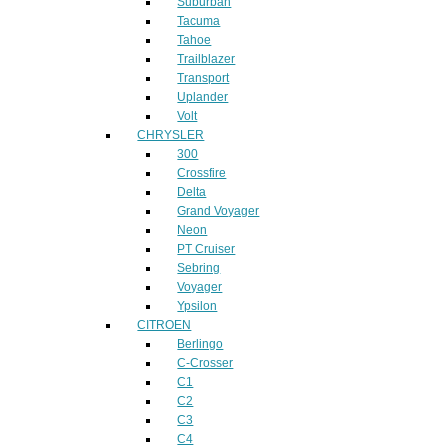
Suburban
Tacuma
Tahoe
Trailblazer
Transport
Uplander
Volt
CHRYSLER
300
Crossfire
Delta
Grand Voyager
Neon
PT Cruiser
Sebring
Voyager
Ypsilon
CITROEN
Berlingo
C-Crosser
C1
C2
C3
C4