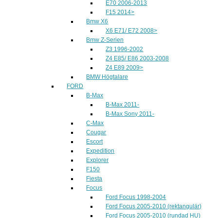
E70 2006-2013
F15 2014>
Bmw X6
X6 E71/ E72 2008>
Bmw Z-Serien
Z3 1996-2002
Z4 E85/ E86 2003-2008
Z4 E89 2009>
BMW Högtalare
FORD
B-Max
B-Max 2011-
B-Max Sony 2011-
C-Max
Cougar
Escort
Expedition
Explorer
F150
Fiesta
Focus
Ford Focus 1998-2004
Ford Focus 2005-2010 (rektangulär)
Ford Focus 2005-2010 (rundad HU)