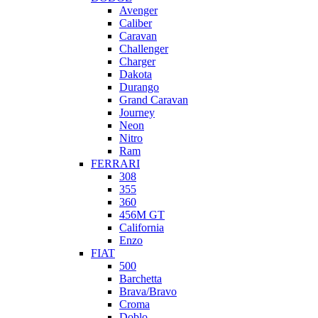
Avenger
Caliber
Caravan
Challenger
Charger
Dakota
Durango
Grand Caravan
Journey
Neon
Nitro
Ram
FERRARI
308
355
360
456M GT
California
Enzo
FIAT
500
Barchetta
Brava/Bravo
Croma
Doblo