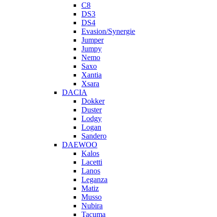
C8
DS3
DS4
Evasion/Synergie
Jumper
Jumpy
Nemo
Saxo
Xantia
Xsara
DACIA
Dokker
Duster
Lodgy
Logan
Sandero
DAEWOO
Kalos
Lacetti
Lanos
Leganza
Matiz
Musso
Nubira
Tacuma