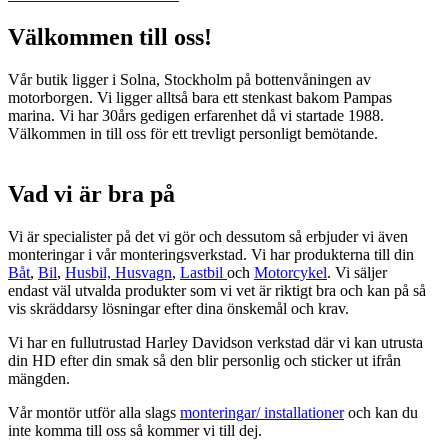
Välkommen till oss!
Vår butik ligger i Solna, Stockholm på bottenvåningen av
motorborgen. Vi ligger alltså bara ett stenkast bakom Pampas
marina. Vi har 30års gedigen erfarenhet då vi startade 1988.
Välkommen in till oss för ett trevligt personligt bemötande.
Vad vi är bra på
Vi är specialister på det vi gör och dessutom så erbjuder vi även
monteringar i vår monteringsverkstad. Vi har produkterna till din
Båt
,
Bil
,
Husbil, Husvagn
,
Lastbil
och
Motorcykel
. Vi säljer
endast väl utvalda produkter som vi vet är riktigt bra och kan på så
vis skräddarsy lösningar efter dina önskemål och krav.
Vi har en fullutrustad Harley Davidson verkstad där vi kan utrusta
din HD efter din smak så den blir personlig och sticker ut ifrån
mängden.
Vår montör utför alla slags
monteringar/ installationer
och kan du
inte komma till oss så kommer vi till dej.