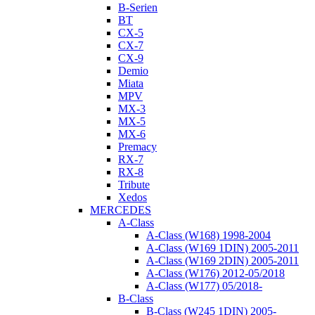
B-Serien
BT
CX-5
CX-7
CX-9
Demio
Miata
MPV
MX-3
MX-5
MX-6
Premacy
RX-7
RX-8
Tribute
Xedos
MERCEDES
A-Class
A-Class (W168) 1998-2004
A-Class (W169 1DIN) 2005-2011
A-Class (W169 2DIN) 2005-2011
A-Class (W176) 2012-05/2018
A-Class (W177) 05/2018-
B-Class
B-Class (W245 1DIN) 2005-