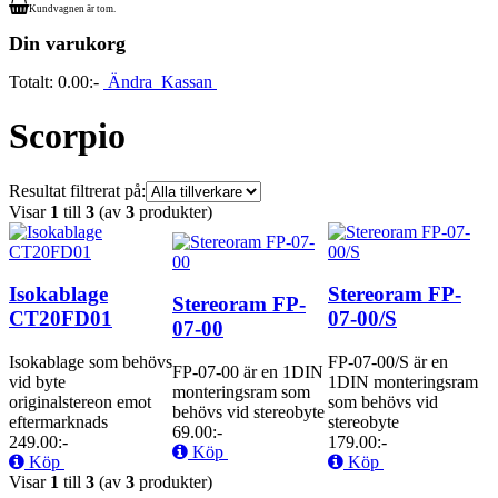
Kundvagnen är tom.
Din varukorg
Totalt:
0.00:-
Ändra
Kassan
Scorpio
Resultat filtrerat på:
Visar
1
till
3
(av
3
produkter)
Isokablage
Stereoram FP-
Stereoram FP-
CT20FD01
07-00/S
07-00
Isokablage som behövs
FP-07-00/S är en
FP-07-00 är en 1DIN
vid byte
1DIN monteringsram
monteringsram som
originalstereon emot
som behövs vid
behövs vid stereobyte
eftermarknads
stereobyte
69.00:-
249.00:-
179.00:-
Köp
Köp
Köp
Visar
1
till
3
(av
3
produkter)