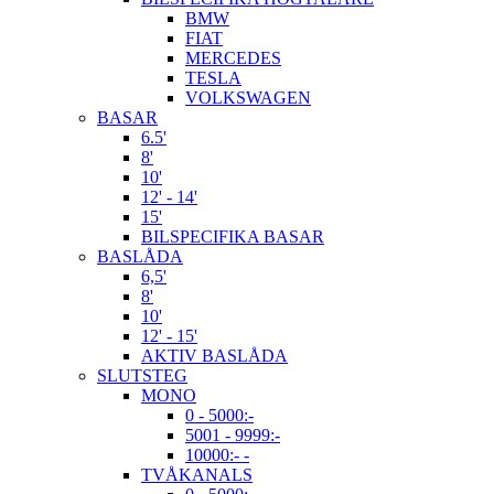
BMW
FIAT
MERCEDES
TESLA
VOLKSWAGEN
BASAR
6.5'
8'
10'
12' - 14'
15'
BILSPECIFIKA BASAR
BASLÅDA
6,5'
8'
10'
12' - 15'
AKTIV BASLÅDA
SLUTSTEG
MONO
0 - 5000:-
5001 - 9999:-
10000:- -
TVÅKANALS