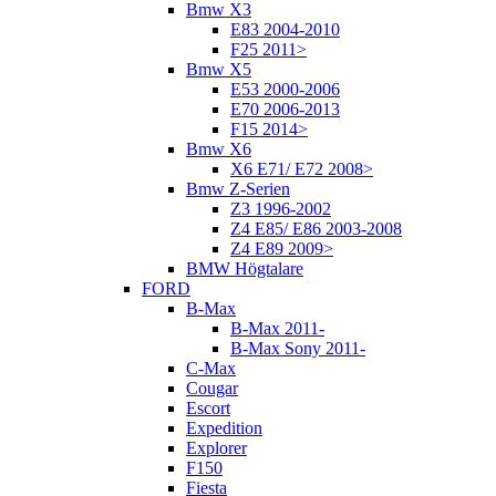
Bmw X3
E83 2004-2010
F25 2011>
Bmw X5
E53 2000-2006
E70 2006-2013
F15 2014>
Bmw X6
X6 E71/ E72 2008>
Bmw Z-Serien
Z3 1996-2002
Z4 E85/ E86 2003-2008
Z4 E89 2009>
BMW Högtalare
FORD
B-Max
B-Max 2011-
B-Max Sony 2011-
C-Max
Cougar
Escort
Expedition
Explorer
F150
Fiesta