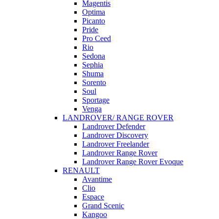
Magentis
Optima
Picanto
Pride
Pro Ceed
Rio
Sedona
Sephia
Shuma
Sorento
Soul
Sportage
Venga
LANDROVER/ RANGE ROVER
Landrover Defender
Landrover Discovery
Landrover Freelander
Landrover Range Rover
Landrover Range Rover Evoque
RENAULT
Avantime
Clio
Espace
Grand Scenic
Kangoo