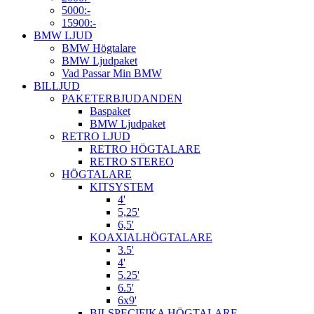
5000:-
15900:-
BMW LJUD
BMW Högtalare
BMW Ljudpaket
Vad Passar Min BMW
BILLJUD
PAKETERBJUDANDEN
Baspaket
BMW Ljudpaket
RETRO LJUD
RETRO HÖGTALARE
RETRO STEREO
HÖGTALARE
KITSYSTEM
4'
5,25'
6,5'
KOAXIALHÖGTALARE
3.5'
4'
5.25'
6.5'
6x9'
BILSPECIFIKA HÖGTALARE