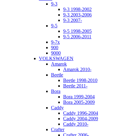
9-3
9-3 1998-2002
9-3 2003-2006
9-3 2007-
9-5
9-5 1998-2005
9-5 2006-2011
9-7x
900
9000
VOLKSWAGEN
Amarok
Amarok 2010-
Beetle
Beetle 1998-2010
Beetle 2011-
Bora
Bora 1999-2004
Bora 2005-2009
Caddy
Caddy 1996-2004
Caddy 2004-2009
Caddy 2010-
Crafter
Crafter 2006-