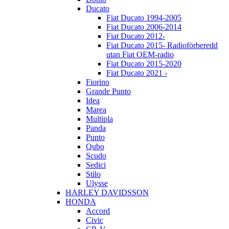
Ducato
Fiat Ducato 1994-2005
Fiat Ducato 2006-2014
Fiat Ducato 2012-
Fiat Ducato 2015- Radioförberedd
utan Fiat OEM-radio
Fiat Ducato 2015-2020
Fiat Ducato 2021 -
Fiorino
Grande Punto
Idea
Marea
Multipla
Panda
Punto
Qubo
Scudo
Sedici
Stilo
Ulysse
HARLEY DAVIDSSON
HONDA
Accord
Civic