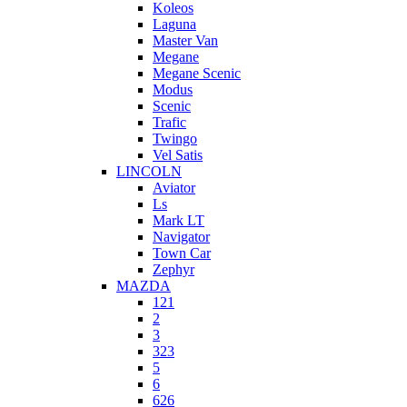
Koleos
Laguna
Master Van
Megane
Megane Scenic
Modus
Scenic
Trafic
Twingo
Vel Satis
LINCOLN
Aviator
Ls
Mark LT
Navigator
Town Car
Zephyr
MAZDA
121
2
3
323
5
6
626