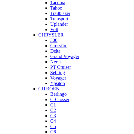
Tacuma
Tahoe
Trailblazer
Transport
Uplander
Volt
CHRYSLER
300
Crossfire
Delta
Grand Voyager
Neon
PT Cruiser
Sebring
Voyager
Ypsilon
CITROEN
Berlingo
C-Crosser
C1
C2
C3
C4
C5
C6