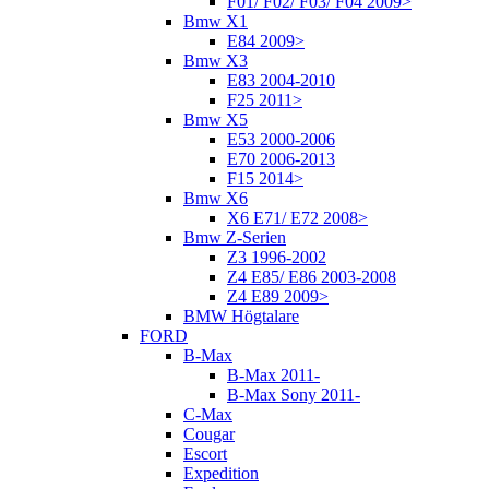
F01/ F02/ F03/ F04 2009>
Bmw X1
E84 2009>
Bmw X3
E83 2004-2010
F25 2011>
Bmw X5
E53 2000-2006
E70 2006-2013
F15 2014>
Bmw X6
X6 E71/ E72 2008>
Bmw Z-Serien
Z3 1996-2002
Z4 E85/ E86 2003-2008
Z4 E89 2009>
BMW Högtalare
FORD
B-Max
B-Max 2011-
B-Max Sony 2011-
C-Max
Cougar
Escort
Expedition