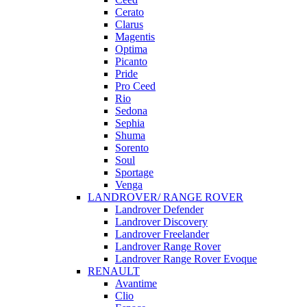
Cerato
Clarus
Magentis
Optima
Picanto
Pride
Pro Ceed
Rio
Sedona
Sephia
Shuma
Sorento
Soul
Sportage
Venga
LANDROVER/ RANGE ROVER
Landrover Defender
Landrover Discovery
Landrover Freelander
Landrover Range Rover
Landrover Range Rover Evoque
RENAULT
Avantime
Clio