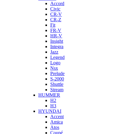
Accord
Civic
CR-V
CR-Z
Fit
FR-V
HR-V
Insight
Integra
Jazz
Legend
Logo
Nsx
Prelude
S-2000
Shuttle
Stream
HUMMER
H2
H3
HYUNDAI
Accent
Amica
Atos
Coupé