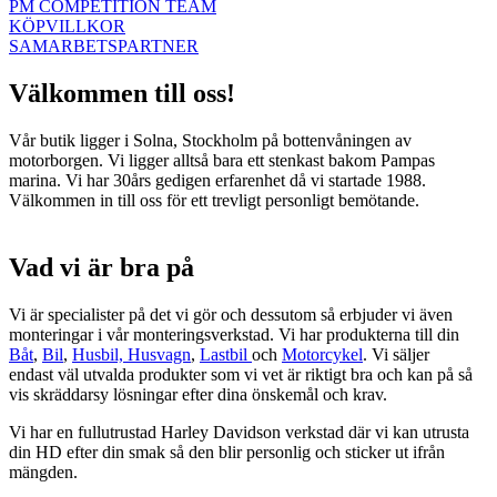
PM COMPETITION TEAM
KÖPVILLKOR
SAMARBETSPARTNER
Välkommen till oss!
Vår butik ligger i Solna, Stockholm på bottenvåningen av
motorborgen. Vi ligger alltså bara ett stenkast bakom Pampas
marina. Vi har 30års gedigen erfarenhet då vi startade 1988.
Välkommen in till oss för ett trevligt personligt bemötande.
Vad vi är bra på
Vi är specialister på det vi gör och dessutom så erbjuder vi även
monteringar i vår monteringsverkstad. Vi har produkterna till din
Båt
,
Bil
,
Husbil, Husvagn
,
Lastbil
och
Motorcykel
. Vi säljer
endast väl utvalda produkter som vi vet är riktigt bra och kan på så
vis skräddarsy lösningar efter dina önskemål och krav.
Vi har en fullutrustad Harley Davidson verkstad där vi kan utrusta
din HD efter din smak så den blir personlig och sticker ut ifrån
mängden.