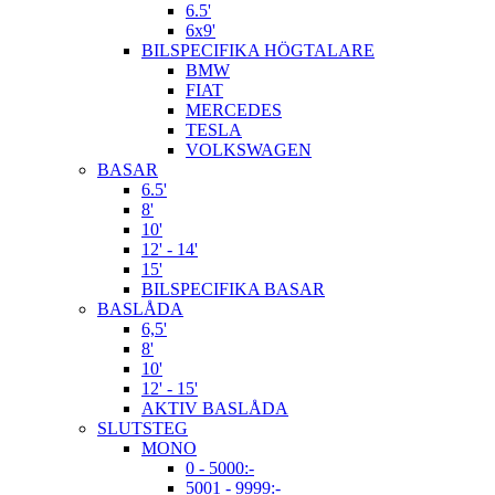
6.5'
6x9'
BILSPECIFIKA HÖGTALARE
BMW
FIAT
MERCEDES
TESLA
VOLKSWAGEN
BASAR
6.5'
8'
10'
12' - 14'
15'
BILSPECIFIKA BASAR
BASLÅDA
6,5'
8'
10'
12' - 15'
AKTIV BASLÅDA
SLUTSTEG
MONO
0 - 5000:-
5001 - 9999:-