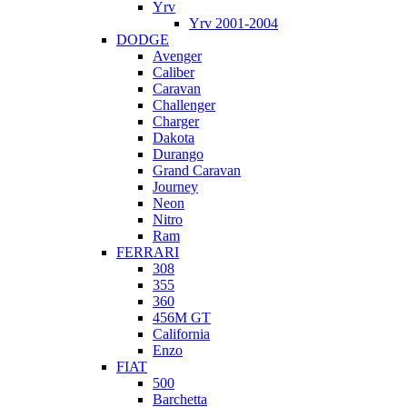
Yrv
Yrv 2001-2004
DODGE
Avenger
Caliber
Caravan
Challenger
Charger
Dakota
Durango
Grand Caravan
Journey
Neon
Nitro
Ram
FERRARI
308
355
360
456M GT
California
Enzo
FIAT
500
Barchetta