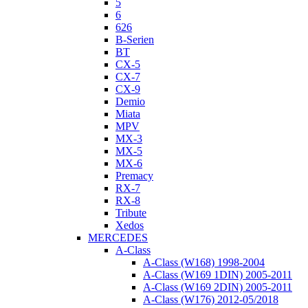
5
6
626
B-Serien
BT
CX-5
CX-7
CX-9
Demio
Miata
MPV
MX-3
MX-5
MX-6
Premacy
RX-7
RX-8
Tribute
Xedos
MERCEDES
A-Class
A-Class (W168) 1998-2004
A-Class (W169 1DIN) 2005-2011
A-Class (W169 2DIN) 2005-2011
A-Class (W176) 2012-05/2018