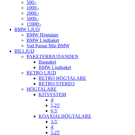
500:-
1000:-
2000:-
5000:-
15900:-
BMW LJUD
BMW Högtalare
BMW Ljudpaket
Vad Passar Min BMW
BILLJUD
PAKETERBJUDANDEN
Baspaket
BMW Ljudpaket
RETRO LJUD
RETRO HÖGTALARE
RETRO STEREO
HÖGTALARE
KITSYSTEM
4'
5,25'
6,5'
KOAXIALHÖGTALARE
3.5'
4'
5.25'