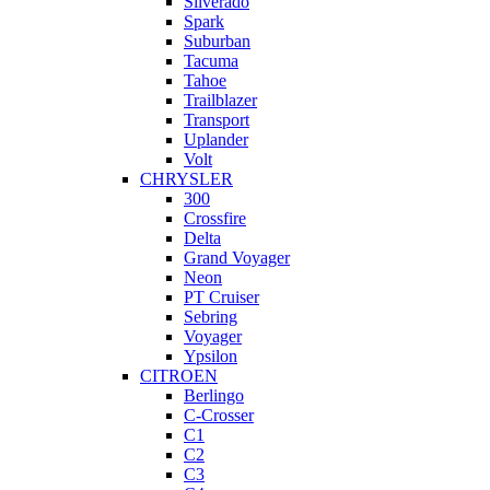
Silverado
Spark
Suburban
Tacuma
Tahoe
Trailblazer
Transport
Uplander
Volt
CHRYSLER
300
Crossfire
Delta
Grand Voyager
Neon
PT Cruiser
Sebring
Voyager
Ypsilon
CITROEN
Berlingo
C-Crosser
C1
C2
C3