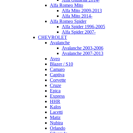
Alfa Romeo Mito
Alfa Mito 2009-2013
Alfa Mito 2014-
Alfa Romeo Spider
Alfa Spider 1996-2005
Alfa Spider 2007-
CHEVROLET
Avalanche
Avalanche 2003-2006
Avalanche 2007-2013
Aveo
Blazer / S10
Camaro
Captiva
Corvette
Cruze
Epica
Express
HHR
Kalos
Lacetti
Matiz
Nubira
Orlando