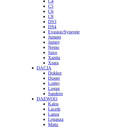
C4
C5
C6
C8
DS3
DS4
Evasion/Synergie
Jumper
Jumpy
Nemo
Saxo
Xantia
Xsara
DACIA
Dokker
Duster
Lodgy
Logan
Sandero
DAEWOO
Kalos
Lacetti
Lanos
Leganza
Matiz