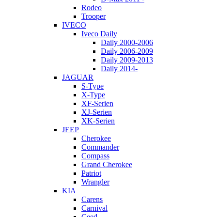
Rodeo
Trooper
IVECO
Iveco Daily
Daily 2000-2006
Daily 2006-2009
Daily 2009-2013
Daily 2014-
JAGUAR
S-Type
X-Type
XF-Serien
XJ-Serien
XK-Serien
JEEP
Cherokee
Commander
Compass
Grand Cherokee
Patriot
Wrangler
KIA
Carens
Carnival
Ceed