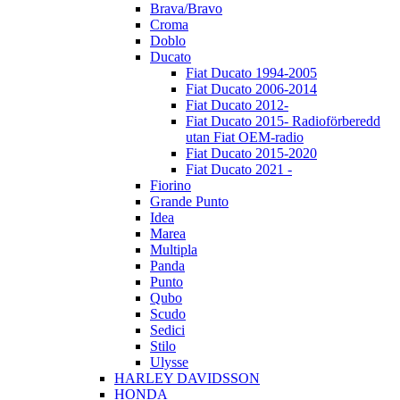
Brava/Bravo
Croma
Doblo
Ducato
Fiat Ducato 1994-2005
Fiat Ducato 2006-2014
Fiat Ducato 2012-
Fiat Ducato 2015- Radioförberedd
utan Fiat OEM-radio
Fiat Ducato 2015-2020
Fiat Ducato 2021 -
Fiorino
Grande Punto
Idea
Marea
Multipla
Panda
Punto
Qubo
Scudo
Sedici
Stilo
Ulysse
HARLEY DAVIDSSON
HONDA