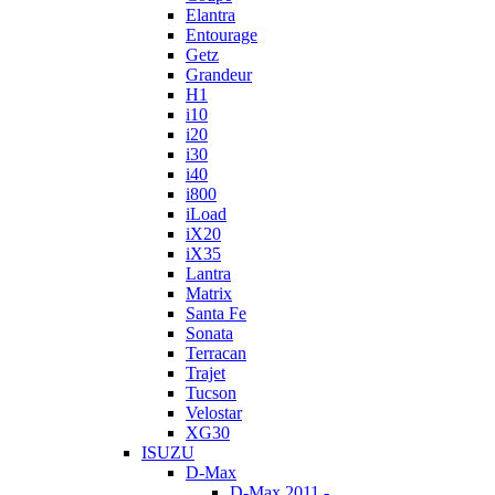
Elantra
Entourage
Getz
Grandeur
H1
i10
i20
i30
i40
i800
iLoad
iX20
iX35
Lantra
Matrix
Santa Fe
Sonata
Terracan
Trajet
Tucson
Velostar
XG30
ISUZU
D-Max
D-Max 2011 -