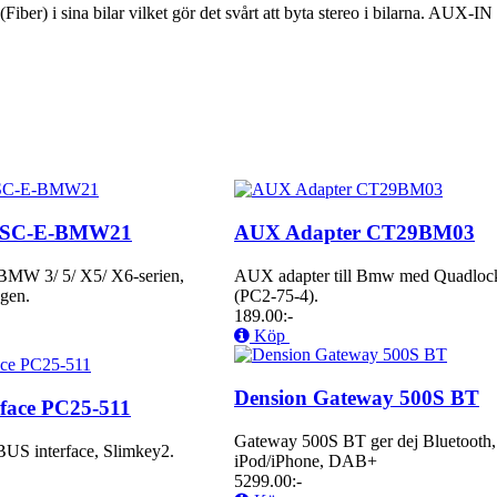
ber) i sina bilar vilket gör det svårt att byta stereo i bilarna. AUX-I
VSC-E-BMW21
AUX Adapter CT29BM03
BMW 3/ 5/ X5/ X6-serien,
AUX adapter till Bmw med Quadlock
ngen.
(PC2-75-4).
189.00:-
Köp
Dension Gateway 500S BT
face PC25-511
Gateway 500S BT ger dej Bluetoot
US interface, Slimkey2.
iPod/iPhone, DAB+
5299.00:-