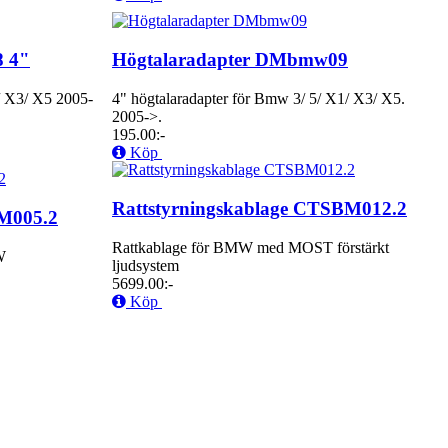
8 4"
Högtalaradapter DMbmw09
/ X3/ X5 2005-
4" högtalaradapter för Bmw 3/ 5/ X1/ X3/ X5.
2005->.
195.00:-
Köp
Rattstyrningskablage CTSBM012.2
BM005.2
Rattkablage för BMW med MOST förstärkt
W
ljudsystem
5699.00:-
Köp