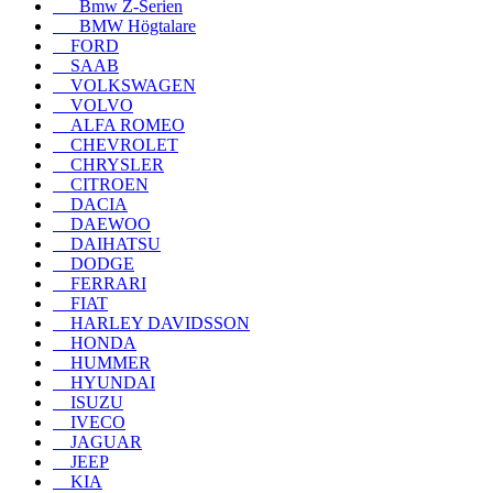
Bmw Z-Serien
BMW Högtalare
FORD
SAAB
VOLKSWAGEN
VOLVO
ALFA ROMEO
CHEVROLET
CHRYSLER
CITROEN
DACIA
DAEWOO
DAIHATSU
DODGE
FERRARI
FIAT
HARLEY DAVIDSSON
HONDA
HUMMER
HYUNDAI
ISUZU
IVECO
JAGUAR
JEEP
KIA