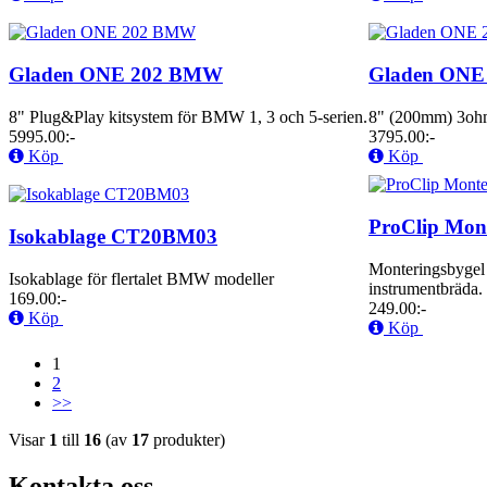
Gladen ONE 202 BMW
Gladen ONE 
8" Plug&Play kitsystem för BMW 1, 3 och 5-serien.
8" (200mm) 3ohm
5995.00:-
3795.00:-
Köp
Köp
ProClip Mon
Isokablage CT20BM03
Monteringsbygel 
Isokablage för flertalet BMW modeller
instrumentbräda.
169.00:-
249.00:-
Köp
Köp
1
2
>>
Visar
1
till
16
(av
17
produkter)
Kontakta oss