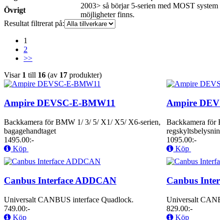
2003> så börjar 5-serien med MOST system (Fi
Övrigt
möjligheter finns.
Resultat filtrerat på:
1
2
>>
Visar
1
till
16
(av
17
produkter)
Ampire DEVSC-E-BMW11
Ampire DE
Backkamera för BMW 1/ 3/ 5/ X1/ X5/ X6-serien,
Backkamera för 
bagagehandtaget
regskyltsbelysni
1495.00:-
1095.00:-
Köp
Köp
Canbus Interface ADDCAN
Canbus Inter
Universalt CANBUS interface Quadlock.
Universalt CANB
749.00:-
829.00:-
Köp
Köp