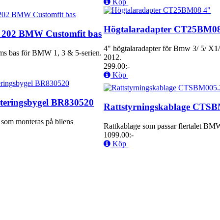
Köp
Högtalaradapter CT25BM0
202 BMW Customfit bas
4" högtalaradapter för Bmw 3/ 5/ X1
s bas för BMW 1, 3 & 5-serien.
2012.
299.00:-
Köp
teringsbygel BR830520
Rattstyrningskablage CTS
som monteras på bilens
Rattkablage som passar flertalet BM
1099.00:-
Köp