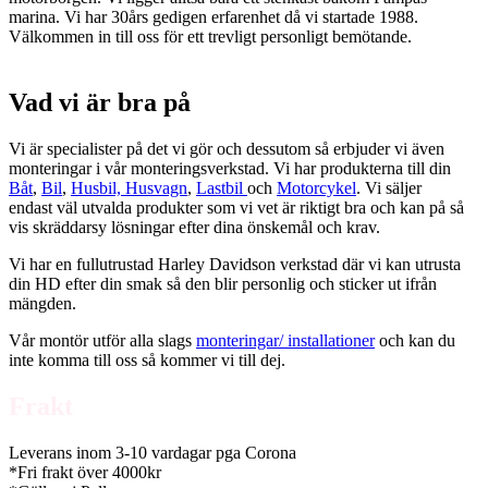
marina. Vi har 30års gedigen erfarenhet då vi startade 1988.
Välkommen in till oss för ett trevligt personligt bemötande.
Vad vi är bra på
Vi är specialister på det vi gör och dessutom så erbjuder vi även
monteringar i vår monteringsverkstad. Vi har produkterna till din
Båt
,
Bil
,
Husbil, Husvagn
,
Lastbil
och
Motorcykel
. Vi säljer
endast väl utvalda produkter som vi vet är riktigt bra och kan på så
vis skräddarsy lösningar efter dina önskemål och krav.
Vi har en fullutrustad Harley Davidson verkstad där vi kan utrusta
din HD efter din smak så den blir personlig och sticker ut ifrån
mängden.
Vår montör utför alla slags
monteringar/ installationer
och kan du
inte komma till oss så kommer vi till dej.
Frakt
Leverans inom 3-10 vardagar pga Corona
*Fri frakt över 4000kr