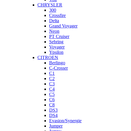
CHRYSLER
300
Crossfire
Delta
Grand Voyager
Neon
PT Cruiser
Sebring
Voyager
Ypsilon
CITROEN
Berlingo
C-Crosser
C1
C2
C3
C4
C5
C6
C8
DS3
DS4
Evasion/Synergie
Jumper