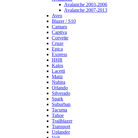
Avalanche 2003-2006
Avalanche 2007-2013
Aveo
Blazer / S10
Camaro
Captiva
Corvette
Cruze
Epica
Express
HHR
Kalos
Lacetti
Matiz
Nubira
Orlando
Silverado
Spark
Suburban
Tacuma
Tahoe
Trailblazer
Transport
Uplander
Volt