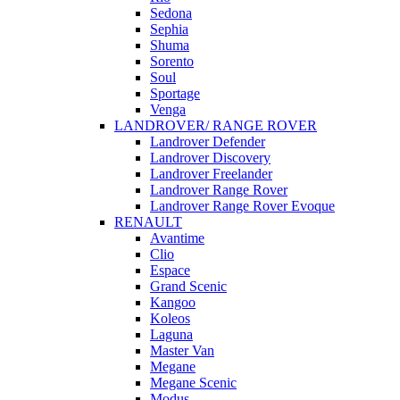
Sedona
Sephia
Shuma
Sorento
Soul
Sportage
Venga
LANDROVER/ RANGE ROVER
Landrover Defender
Landrover Discovery
Landrover Freelander
Landrover Range Rover
Landrover Range Rover Evoque
RENAULT
Avantime
Clio
Espace
Grand Scenic
Kangoo
Koleos
Laguna
Master Van
Megane
Megane Scenic
Modus