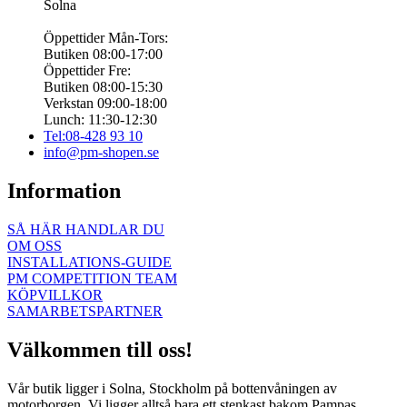
Solna
Öppettider Mån-Tors:
Butiken 08:00-17:00
Öppettider Fre:
Butiken 08:00-15:30
Verkstan 09:00-18:00
Lunch: 11:30-12:30
Tel:08-428 93 10
info@pm-shopen.se
Information
SÅ HÄR HANDLAR DU
OM OSS
INSTALLATIONS-GUIDE
PM COMPETITION TEAM
KÖPVILLKOR
SAMARBETSPARTNER
Välkommen till oss!
Vår butik ligger i Solna, Stockholm på bottenvåningen av
motorborgen. Vi ligger alltså bara ett stenkast bakom Pampas