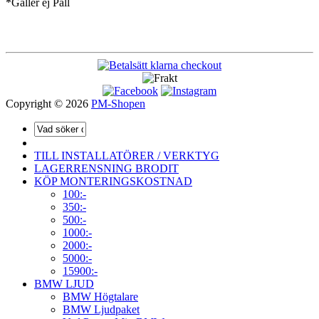
*Gäller ej Pall
Copyright © 2026
PM-Shopen
TILL INSTALLATÖRER / VERKTYG
LAGERRENSNING BRODIT
KÖP MONTERINGSKOSTNAD
100:-
350:-
500:-
1000:-
2000:-
5000:-
15900:-
BMW LJUD
BMW Högtalare
BMW Ljudpaket