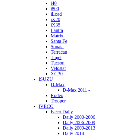
i40
i800
iLoad
iX20
iX35
Lantra
Matrix
Santa Fe
Sonata
Terracan
Trajet
Tucson
Velostar
XG30
ISUZU
D-Max
D-Max 2011 -
Rodeo
Trooper
IVECO
Iveco Daily
Daily 2000-2006
Daily 2006-2009
Daily 2009-2013
Daily 2014-