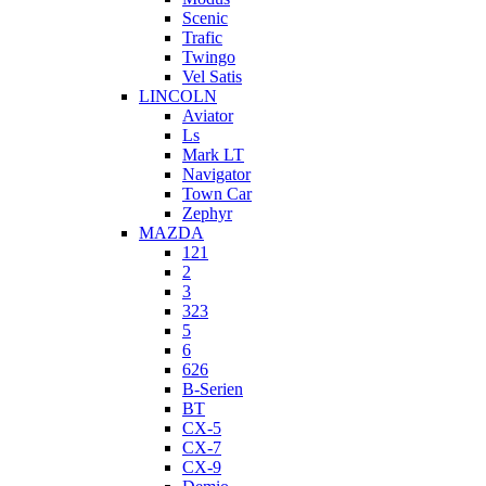
Scenic
Trafic
Twingo
Vel Satis
LINCOLN
Aviator
Ls
Mark LT
Navigator
Town Car
Zephyr
MAZDA
121
2
3
323
5
6
626
B-Serien
BT
CX-5
CX-7
CX-9