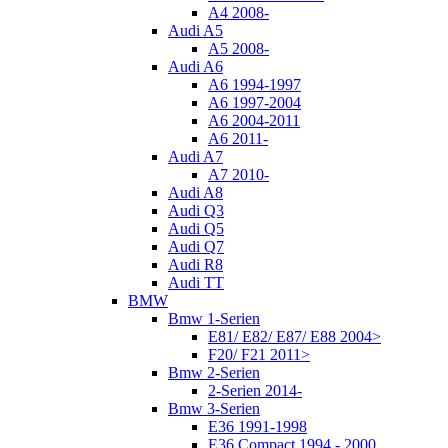
A4 2008-
Audi A5
A5 2008-
Audi A6
A6 1994-1997
A6 1997-2004
A6 2004-2011
A6 2011-
Audi A7
A7 2010-
Audi A8
Audi Q3
Audi Q5
Audi Q7
Audi R8
Audi TT
BMW
Bmw 1-Serien
E81/ E82/ E87/ E88 2004>
F20/ F21 2011>
Bmw 2-Serien
2-Serien 2014-
Bmw 3-Serien
E36 1991-1998
E36 Compact 1994 - 2000