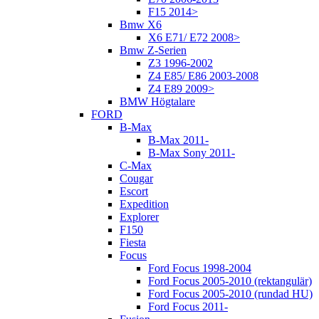
F15 2014>
Bmw X6
X6 E71/ E72 2008>
Bmw Z-Serien
Z3 1996-2002
Z4 E85/ E86 2003-2008
Z4 E89 2009>
BMW Högtalare
FORD
B-Max
B-Max 2011-
B-Max Sony 2011-
C-Max
Cougar
Escort
Expedition
Explorer
F150
Fiesta
Focus
Ford Focus 1998-2004
Ford Focus 2005-2010 (rektangulär)
Ford Focus 2005-2010 (rundad HU)
Ford Focus 2011-