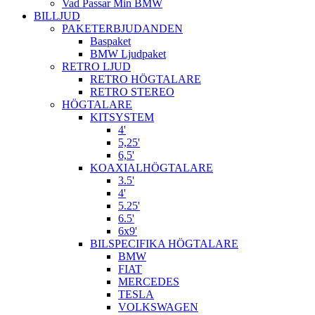
Vad Passar Min BMW
BILLJUD
PAKETERBJUDANDEN
Baspaket
BMW Ljudpaket
RETRO LJUD
RETRO HÖGTALARE
RETRO STEREO
HÖGTALARE
KITSYSTEM
4'
5,25'
6,5'
KOAXIALHÖGTALARE
3.5'
4'
5.25'
6.5'
6x9'
BILSPECIFIKA HÖGTALARE
BMW
FIAT
MERCEDES
TESLA
VOLKSWAGEN