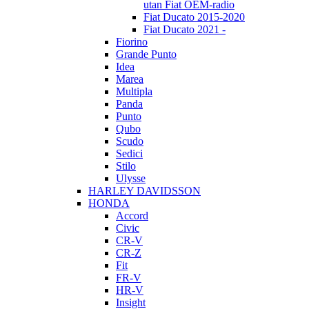
utan Fiat OEM-radio
Fiat Ducato 2015-2020
Fiat Ducato 2021 -
Fiorino
Grande Punto
Idea
Marea
Multipla
Panda
Punto
Qubo
Scudo
Sedici
Stilo
Ulysse
HARLEY DAVIDSSON
HONDA
Accord
Civic
CR-V
CR-Z
Fit
FR-V
HR-V
Insight