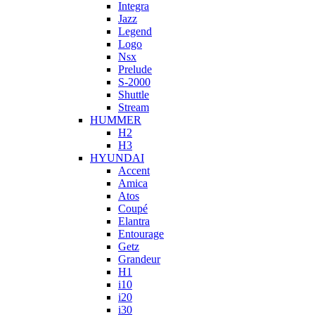
Integra
Jazz
Legend
Logo
Nsx
Prelude
S-2000
Shuttle
Stream
HUMMER
H2
H3
HYUNDAI
Accent
Amica
Atos
Coupé
Elantra
Entourage
Getz
Grandeur
H1
i10
i20
i30