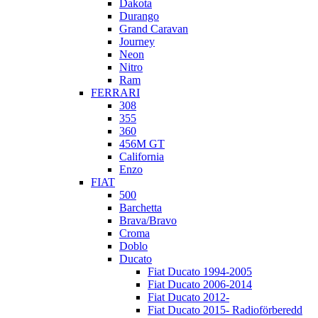
Dakota
Durango
Grand Caravan
Journey
Neon
Nitro
Ram
FERRARI
308
355
360
456M GT
California
Enzo
FIAT
500
Barchetta
Brava/Bravo
Croma
Doblo
Ducato
Fiat Ducato 1994-2005
Fiat Ducato 2006-2014
Fiat Ducato 2012-
Fiat Ducato 2015- Radioförberedd