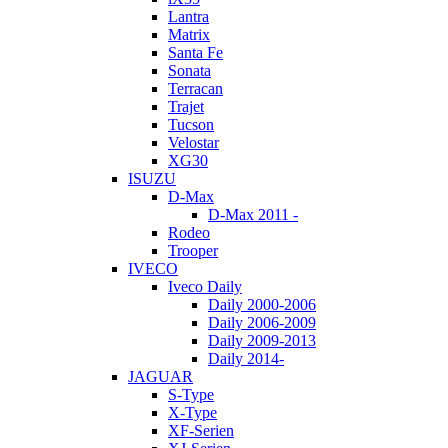
Lantra
Matrix
Santa Fe
Sonata
Terracan
Trajet
Tucson
Velostar
XG30
ISUZU
D-Max
D-Max 2011 -
Rodeo
Trooper
IVECO
Iveco Daily
Daily 2000-2006
Daily 2006-2009
Daily 2009-2013
Daily 2014-
JAGUAR
S-Type
X-Type
XF-Serien