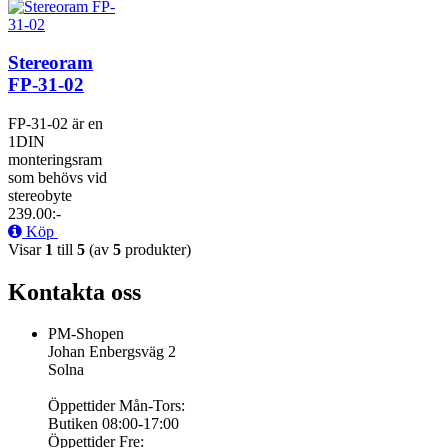
Stereoram
FP-31-02
FP-31-02 är en
1DIN
monteringsram
som behövs vid
stereobyte
239.00:-
Köp
Visar
1
till
5
(av
5
produkter)
Kontakta oss
PM-Shopen
Johan Enbergsväg 2
Solna
Öppettider Mån-Tors:
Butiken 08:00-17:00
Öppettider Fre: