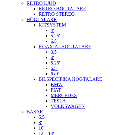
RETRO LJUD
RETRO HÖGTALARE
RETRO STEREO
HÖGTALARE
KITSYSTEM
4'
5,25'
6,5'
KOAXIALHÖGTALARE
3.5'
4'
5.25'
6.5'
6x9'
BILSPECIFIKA HÖGTALARE
BMW
FIAT
MERCEDES
TESLA
VOLKSWAGEN
BASAR
6.5'
8'
10'
12' - 14'