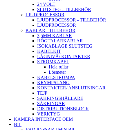
24 VOLT
SLUTSTEG - TILLBEHÖR
LJUDPROCESSOR
LJUDPROCESSOR - TILLBEHÖR
LJUDPROCESSOR
KABLAR - TILLBEHÖR
3,5MM KABLAR
HÖGTALARKABLAR
ISOKABLAGE SLUTSTEG
KABELKIT
LÅGNIVÅ/ KONTAKTER
STRÖMKABEL
Hela rullar
Lösmeter
KABELSTRUMPA
KRYMPSLANG
KONTAKTER/ ANSLUTNINGAR
TEJP
SÄKRINGSHÅLLARE
SÄKRINGAR
DISTRIBUTIONSBLOCK
VERKTYG
KAMERA INTERFACE OEM
BIL
VAD PASSAR I MIN BIL