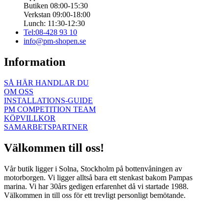
Butiken 08:00-15:30
Verkstan 09:00-18:00
Lunch: 11:30-12:30
Tel:08-428 93 10
info@pm-shopen.se
Information
SÅ HÄR HANDLAR DU
OM OSS
INSTALLATIONS-GUIDE
PM COMPETITION TEAM
KÖPVILLKOR
SAMARBETSPARTNER
Välkommen till oss!
Vår butik ligger i Solna, Stockholm på bottenvåningen av
motorborgen. Vi ligger alltså bara ett stenkast bakom Pampas
marina. Vi har 30års gedigen erfarenhet då vi startade 1988.
Välkommen in till oss för ett trevligt personligt bemötande.