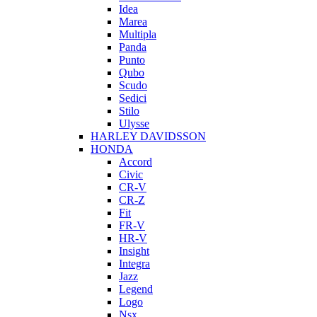
Idea
Marea
Multipla
Panda
Punto
Qubo
Scudo
Sedici
Stilo
Ulysse
HARLEY DAVIDSSON
HONDA
Accord
Civic
CR-V
CR-Z
Fit
FR-V
HR-V
Insight
Integra
Jazz
Legend
Logo
Nsx