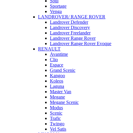
Soul
Sportage
Venga
LANDROVER/ RANGE ROVER
Landrover Defender
Landrover Discovery
Landrover Freelander
Landrover Range Rover
Landrover Range Rover Evoque
RENAULT
Avantime
Clio
Espace
Grand Scenic
Kangoo
Koleos
Laguna
Master Van
Megane
Megane Scenic
Modus
Scenic
Trafic
Twingo
Vel Satis