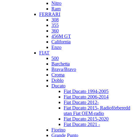
Nitro
Ram
FERRARI
308
355
360
456M GT
California
Enzo
FIAT
500
Barchetta
Brava/Bravo
Croma
Doblo
Ducato
Fiat Ducato 1994-2005
Fiat Ducato 2006-2014
Fiat Ducato 2012-
Fiat Ducato 2015- Radioförberedd
utan Fiat OEM-radio
Fiat Ducato 2015-2020
Fiat Ducato 2021 -
Fiorino
Grande Punto