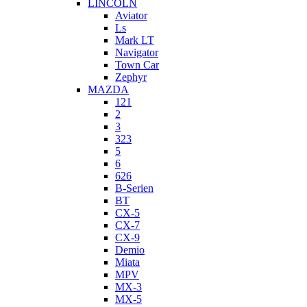
LINCOLN
Aviator
Ls
Mark LT
Navigator
Town Car
Zephyr
MAZDA
121
2
3
323
5
6
626
B-Serien
BT
CX-5
CX-7
CX-9
Demio
Miata
MPV
MX-3
MX-5