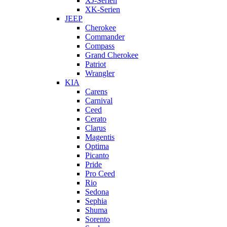
XJ-Serien
XK-Serien
JEEP
Cherokee
Commander
Compass
Grand Cherokee
Patriot
Wrangler
KIA
Carens
Carnival
Ceed
Cerato
Clarus
Magentis
Optima
Picanto
Pride
Pro Ceed
Rio
Sedona
Sephia
Shuma
Sorento