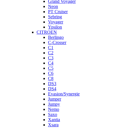
Grand Voyager
Neon
PT Cruiser
Sebring
Voyager
Ypsilon
CITROEN
Berlingo
C-Crosser
C1
C2
C3
C4
C5
C6
C8
DS3
DS4
Evasion/Synergie
Jumper
Jumpy
Nemo
Saxo
Xantia
Xsara