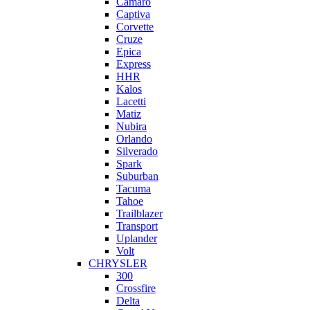
Camaro
Captiva
Corvette
Cruze
Epica
Express
HHR
Kalos
Lacetti
Matiz
Nubira
Orlando
Silverado
Spark
Suburban
Tacuma
Tahoe
Trailblazer
Transport
Uplander
Volt
CHRYSLER
300
Crossfire
Delta