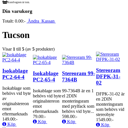
Kundvagnen är tom.
Din varukorg
Totalt:
0.00:-
Ändra
Kassan
Tucson
Visar
1
till
5
(av
5
produkter)
Stereoram
Isokablage
Isokablage
Stereoram 99-
DFPK-31-
PC2-64-4
PC2-65-4
7364B
02
Isokablage som
Isokablage som
99-7364B är en 1
behövs vid byte
DFPK-31-02 är
behövs vid byte
el 2DIN
av
en 2DIN
originalstereon
monteringsram
originalstereon
monteringsram
emot
med prylfack som
emot
som behövs vid
eftermarknads
behövs vid byte...
eftermarknads
stereobyte
79.00:-
598.00:-
149.00:-
1549.00:-
Köp
Köp
Köp
Köp