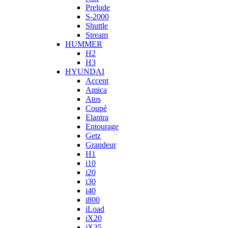
Prelude
S-2000
Shuttle
Stream
HUMMER
H2
H3
HYUNDAI
Accent
Amica
Atos
Coupé
Elantra
Entourage
Getz
Grandeur
H1
i10
i20
i30
i40
i800
iLoad
iX20
iX35