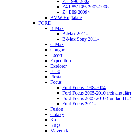
Z3 1996-2002
Z4 E85/ E86 2003-2008
Z4 E89 2009>
BMW Högtalare
FORD
B-Max
B-Max 2011-
B-Max Sony 2011-
C-Max
Cougar
Escort
Expedition
Explorer
F150
Fiesta
Focus
Ford Focus 1998-2004
Ford Focus 2005-2010 (rektangulär)
Ford Focus 2005-2010 (rundad HU)
Ford Focus 2011-
Fusion
Galaxy
Ka
Kuga
Maverick