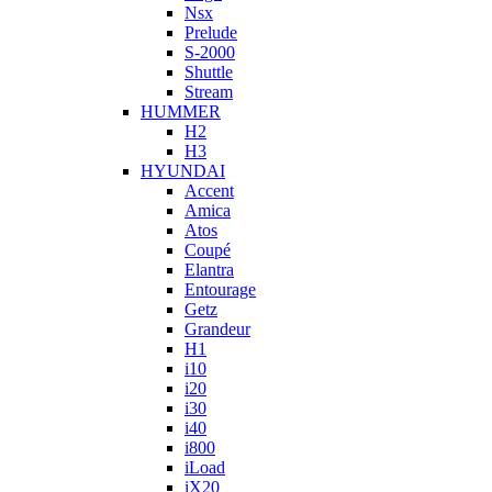
Nsx
Prelude
S-2000
Shuttle
Stream
HUMMER
H2
H3
HYUNDAI
Accent
Amica
Atos
Coupé
Elantra
Entourage
Getz
Grandeur
H1
i10
i20
i30
i40
i800
iLoad
iX20