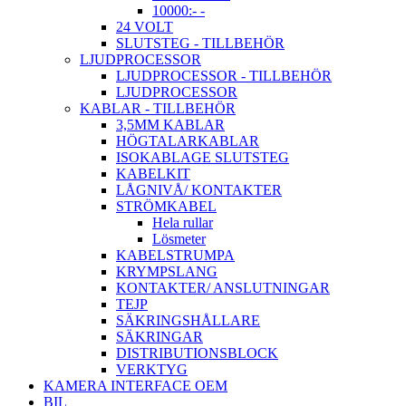
10000:- -
24 VOLT
SLUTSTEG - TILLBEHÖR
LJUDPROCESSOR
LJUDPROCESSOR - TILLBEHÖR
LJUDPROCESSOR
KABLAR - TILLBEHÖR
3,5MM KABLAR
HÖGTALARKABLAR
ISOKABLAGE SLUTSTEG
KABELKIT
LÅGNIVÅ/ KONTAKTER
STRÖMKABEL
Hela rullar
Lösmeter
KABELSTRUMPA
KRYMPSLANG
KONTAKTER/ ANSLUTNINGAR
TEJP
SÄKRINGSHÅLLARE
SÄKRINGAR
DISTRIBUTIONSBLOCK
VERKTYG
KAMERA INTERFACE OEM
BIL