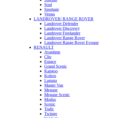
Soul
Sportage
Venga
LANDROVER/ RANGE ROVER
Landrover Defender
Landrover Discovery
Landrover Freelander
Landrover Range Rover
Landrover Range Rover Evoque
RENAULT
Avantime
Clio
Espace
Grand Scenic
Kangoo
Koleos
Laguna
Master Van
Megane
Megane Scenic
Modus
Scenic
Trafic
Twingo