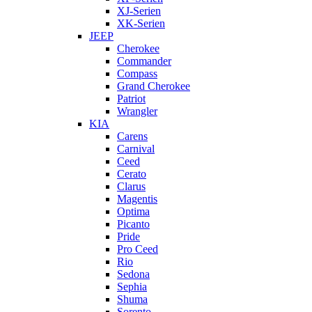
XJ-Serien
XK-Serien
JEEP
Cherokee
Commander
Compass
Grand Cherokee
Patriot
Wrangler
KIA
Carens
Carnival
Ceed
Cerato
Clarus
Magentis
Optima
Picanto
Pride
Pro Ceed
Rio
Sedona
Sephia
Shuma
Sorento