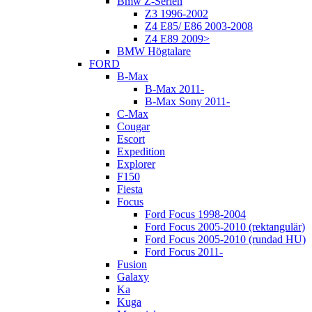
Bmw Z-Serien
Z3 1996-2002
Z4 E85/ E86 2003-2008
Z4 E89 2009>
BMW Högtalare
FORD
B-Max
B-Max 2011-
B-Max Sony 2011-
C-Max
Cougar
Escort
Expedition
Explorer
F150
Fiesta
Focus
Ford Focus 1998-2004
Ford Focus 2005-2010 (rektangulär)
Ford Focus 2005-2010 (rundad HU)
Ford Focus 2011-
Fusion
Galaxy
Ka
Kuga