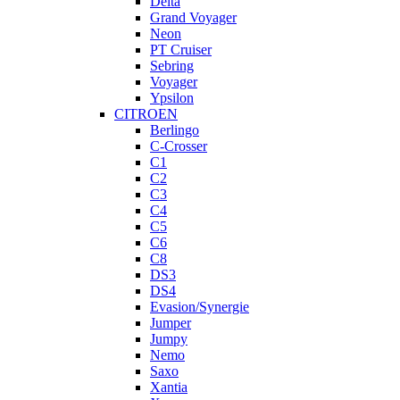
Delta
Grand Voyager
Neon
PT Cruiser
Sebring
Voyager
Ypsilon
CITROEN
Berlingo
C-Crosser
C1
C2
C3
C4
C5
C6
C8
DS3
DS4
Evasion/Synergie
Jumper
Jumpy
Nemo
Saxo
Xantia