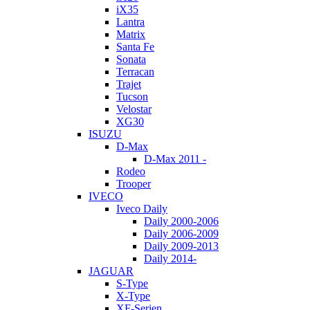
iX35
Lantra
Matrix
Santa Fe
Sonata
Terracan
Trajet
Tucson
Velostar
XG30
ISUZU
D-Max
D-Max 2011 -
Rodeo
Trooper
IVECO
Iveco Daily
Daily 2000-2006
Daily 2006-2009
Daily 2009-2013
Daily 2014-
JAGUAR
S-Type
X-Type
XF-Serien