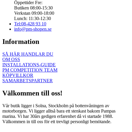
Öppettider Fre:
Butiken 08:00-15:30
Verkstan 09:00-18:00
Lunch: 11:30-12:30
Tel:08-428 93 10
info@pm-shopen.se
Information
SÅ HÄR HANDLAR DU
OM OSS
INSTALLATIONS-GUIDE
PM COMPETITION TEAM
KÖPVILLKOR
SAMARBETSPARTNER
Välkommen till oss!
Vår butik ligger i Solna, Stockholm på bottenvåningen av
motorborgen. Vi ligger alltså bara ett stenkast bakom Pampas
marina. Vi har 30års gedigen erfarenhet då vi startade 1988.
Välkommen in till oss för ett trevligt personligt bemötande.