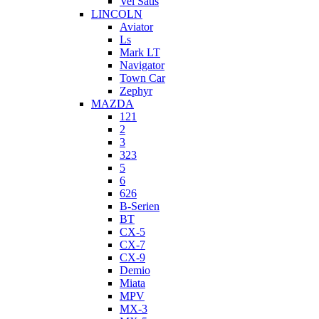
Vel Satis
LINCOLN
Aviator
Ls
Mark LT
Navigator
Town Car
Zephyr
MAZDA
121
2
3
323
5
6
626
B-Serien
BT
CX-5
CX-7
CX-9
Demio
Miata
MPV
MX-3