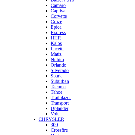
Camaro
Captiva
Corvette
Cruze
Epica
Express
HHR
Kalos
Lacetti
Matiz
Nubira
Orlando
Silverado
Spark
Suburban
Tacuma
Tahoe
Trailblazer
Transport
Uplander
Volt
CHRYSLER
300
Crossfire