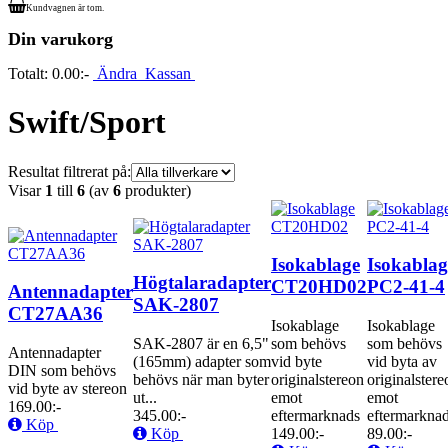
Kundvagnen är tom.
Din varukorg
Totalt:
0.00:-
Ändra
Kassan
Swift/Sport
Resultat filtrerat på:
Visar
1
till
6
(av
6
produkter)
Isokablage
Isokablag
Högtalaradapter
CT20HD02
PC2-41-4
Antennadapter
SAK-2807
CT27AA36
Isokablage
Isokablage
SAK-2807 är en 6,5"
som behövs
som behövs
Antennadapter
(165mm) adapter som
vid byte
vid byta av
DIN som behövs
behövs när man byter
originalstereon
originalstere
vid byte av stereon
ut...
emot
emot
169.00:-
345.00:-
eftermarknads
eftermarknad
Köp
Köp
149.00:-
89.00:-