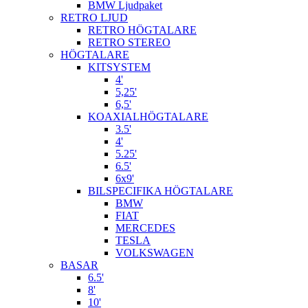
BMW Ljudpaket
RETRO LJUD
RETRO HÖGTALARE
RETRO STEREO
HÖGTALARE
KITSYSTEM
4'
5,25'
6,5'
KOAXIALHÖGTALARE
3.5'
4'
5.25'
6.5'
6x9'
BILSPECIFIKA HÖGTALARE
BMW
FIAT
MERCEDES
TESLA
VOLKSWAGEN
BASAR
6.5'
8'
10'