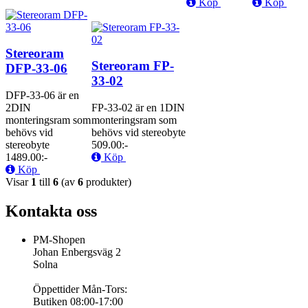
Köp
Köp
Stereoram
Stereoram FP-
DFP-33-06
33-02
DFP-33-06 är en
2DIN
FP-33-02 är en 1DIN
monteringsram som
monteringsram som
behövs vid
behövs vid stereobyte
stereobyte
509.00:-
1489.00:-
Köp
Köp
Visar
1
till
6
(av
6
produkter)
Kontakta oss
PM-Shopen
Johan Enbergsväg 2
Solna
Öppettider Mån-Tors:
Butiken 08:00-17:00