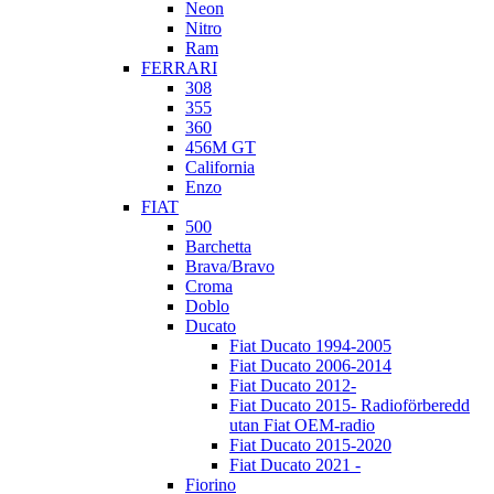
Neon
Nitro
Ram
FERRARI
308
355
360
456M GT
California
Enzo
FIAT
500
Barchetta
Brava/Bravo
Croma
Doblo
Ducato
Fiat Ducato 1994-2005
Fiat Ducato 2006-2014
Fiat Ducato 2012-
Fiat Ducato 2015- Radioförberedd
utan Fiat OEM-radio
Fiat Ducato 2015-2020
Fiat Ducato 2021 -
Fiorino