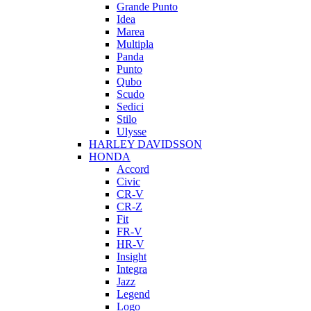
Grande Punto
Idea
Marea
Multipla
Panda
Punto
Qubo
Scudo
Sedici
Stilo
Ulysse
HARLEY DAVIDSSON
HONDA
Accord
Civic
CR-V
CR-Z
Fit
FR-V
HR-V
Insight
Integra
Jazz
Legend
Logo