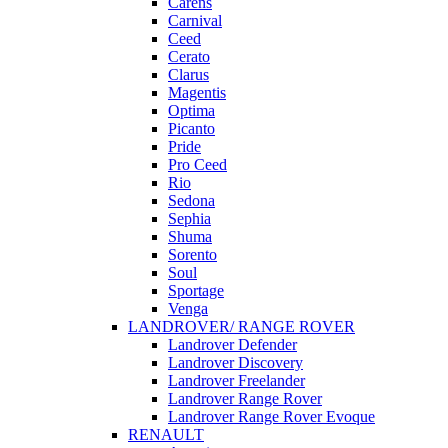
Carens
Carnival
Ceed
Cerato
Clarus
Magentis
Optima
Picanto
Pride
Pro Ceed
Rio
Sedona
Sephia
Shuma
Sorento
Soul
Sportage
Venga
LANDROVER/ RANGE ROVER
Landrover Defender
Landrover Discovery
Landrover Freelander
Landrover Range Rover
Landrover Range Rover Evoque
RENAULT