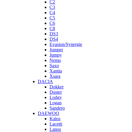
C2
C3
C4
C5
C6
C8
DS3
DS4
Evasion/Synergie
Jumper
Jumpy
Nemo
Saxo
Xantia
Xsara
DACIA
Dokker
Duster
Lodgy
Logan
Sandero
DAEWOO
Kalos
Lacetti
Lanos