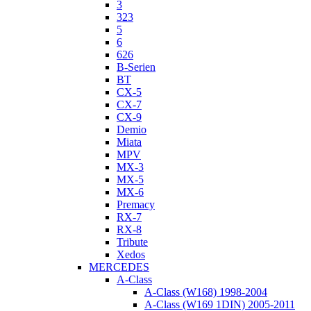
3
323
5
6
626
B-Serien
BT
CX-5
CX-7
CX-9
Demio
Miata
MPV
MX-3
MX-5
MX-6
Premacy
RX-7
RX-8
Tribute
Xedos
MERCEDES
A-Class
A-Class (W168) 1998-2004
A-Class (W169 1DIN) 2005-2011