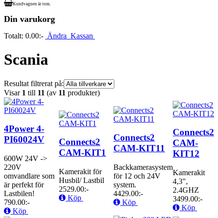
Kundvagnen är tom.
Din varukorg
Totalt:
0.00:-
Ändra
Kassan
Scania
Resultat filtrerat på:
Visar
1
till
11
(av
11
produkter)
4Power 4-
Connects2
Connects2
PI60024V
Connects2
CAM-
CAM-KIT11
CAM-KIT1
KIT12
600W 24V ->
220V
Backkamerasystem
Kamerakit för
Kamerakit
omvandlare som
för 12 och 24V
Husbil/ Lastbil
4,3",
är perfekt för
system.
2529.00:-
2.4GHZ
Lastbilen!
4429.00:-
Köp
3499.00:-
790.00:-
Köp
Köp
Köp