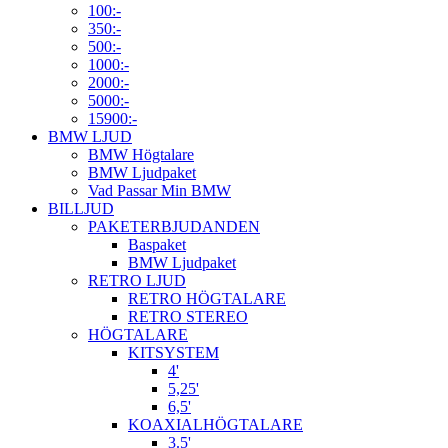
100:-
350:-
500:-
1000:-
2000:-
5000:-
15900:-
BMW LJUD
BMW Högtalare
BMW Ljudpaket
Vad Passar Min BMW
BILLJUD
PAKETERBJUDANDEN
Baspaket
BMW Ljudpaket
RETRO LJUD
RETRO HÖGTALARE
RETRO STEREO
HÖGTALARE
KITSYSTEM
4'
5,25'
6,5'
KOAXIALHÖGTALARE
3.5'