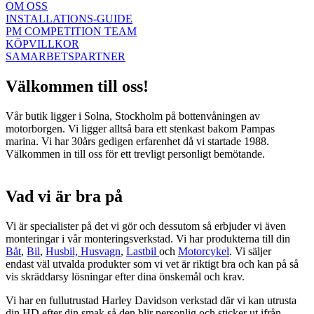
OM OSS
INSTALLATIONS-GUIDE
PM COMPETITION TEAM
KÖPVILLKOR
SAMARBETSPARTNER
Välkommen till oss!
Vår butik ligger i Solna, Stockholm på bottenvåningen av
motorborgen. Vi ligger alltså bara ett stenkast bakom Pampas
marina. Vi har 30års gedigen erfarenhet då vi startade 1988.
Välkommen in till oss för ett trevligt personligt bemötande.
Vad vi är bra på
Vi är specialister på det vi gör och dessutom så erbjuder vi även
monteringar i vår monteringsverkstad. Vi har produkterna till din
Båt
,
Bil
,
Husbil, Husvagn
,
Lastbil
och
Motorcykel
. Vi säljer
endast väl utvalda produkter som vi vet är riktigt bra och kan på så
vis skräddarsy lösningar efter dina önskemål och krav.
Vi har en fullutrustad Harley Davidson verkstad där vi kan utrusta
din HD efter din smak så den blir personlig och sticker ut ifrån