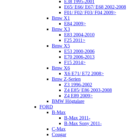
E38 1995-2001
E65/ E66/ E67/ E68 2002-2008
F01/ F02/ F03/ F04 2009>
Bmw X1
E84 2009>
Bmw X3
E83 2004-2010
F25 2011>
Bmw X5
E53 2000-2006
E70 2006-2013
F15 2014>
Bmw X6
X6 E71/ E72 2008>
Bmw Z-Serien
Z3 1996-2002
Z4 E85/ E86 2003-2008
Z4 E89 2009>
BMW Högtalare
FORD
B-Max
B-Max 2011-
B-Max Sony 2011-
C-Max
Cougar