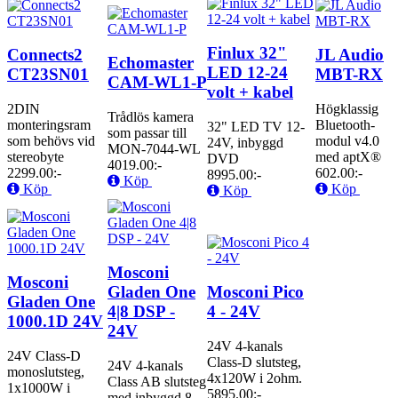
Finlux 32"
Connects2
JL Audio
Echomaster
LED 12-24
CT23SN01
MBT-RX
CAM-WL1-P
volt + kabel
2DIN
Högklassig
Trådlös kamera
monteringsram
Bluetooth-
32" LED TV 12-
som passar till
som behövs vid
modul v4.0
24V, inbyggd
MON-7044-WL
stereobyte
med aptX®
DVD
4019.00:-
2299.00:-
602.00:-
8995.00:-
Köp
Köp
Köp
Köp
Mosconi
Mosconi
Gladen One
Mosconi Pico
Gladen One
4|8 DSP -
4 - 24V
1000.1D 24V
24V
24V 4-kanals
24V Class-D
Class-D slutsteg,
24V 4-kanals
monoslutsteg,
4x120W i 2ohm.
Class AB slutsteg
1x1000W i
5895.00:-
med inbyggd 8-