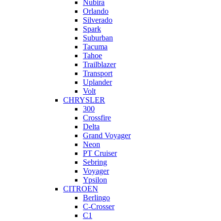
Nubira
Orlando
Silverado
Spark
Suburban
Tacuma
Tahoe
Trailblazer
Transport
Uplander
Volt
CHRYSLER
300
Crossfire
Delta
Grand Voyager
Neon
PT Cruiser
Sebring
Voyager
Ypsilon
CITROEN
Berlingo
C-Crosser
C1