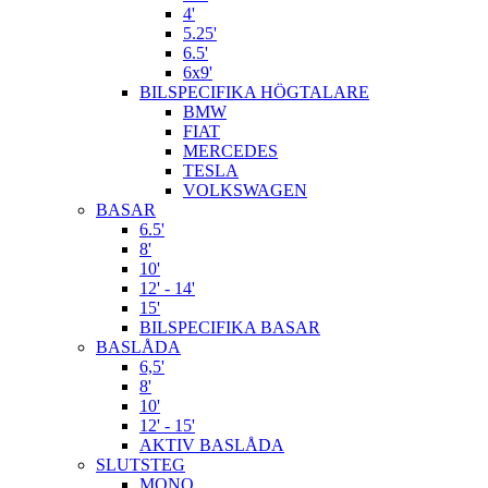
4'
5.25'
6.5'
6x9'
BILSPECIFIKA HÖGTALARE
BMW
FIAT
MERCEDES
TESLA
VOLKSWAGEN
BASAR
6.5'
8'
10'
12' - 14'
15'
BILSPECIFIKA BASAR
BASLÅDA
6,5'
8'
10'
12' - 15'
AKTIV BASLÅDA
SLUTSTEG
MONO