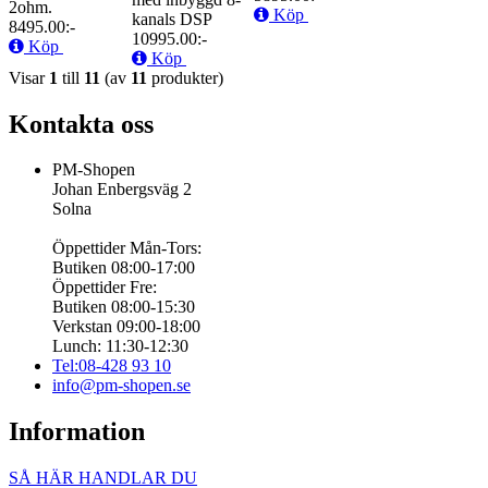
2ohm.
Köp
kanals DSP
8495.00:-
10995.00:-
Köp
Köp
Visar
1
till
11
(av
11
produkter)
Kontakta oss
PM-Shopen
Johan Enbergsväg 2
Solna
Öppettider Mån-Tors:
Butiken 08:00-17:00
Öppettider Fre:
Butiken 08:00-15:30
Verkstan 09:00-18:00
Lunch: 11:30-12:30
Tel:08-428 93 10
info@pm-shopen.se
Information
SÅ HÄR HANDLAR DU