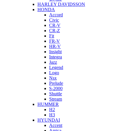
HARLEY DAVIDSSON
HONDA
Accord
Civic
CR-V
CR-Z
Fit
FR-V
HR-V
Insight
Integra
Jazz
Legend
Logo
Nsx
Prelude
S-2000
Shuttle
Stream
HUMMER
H2
H3
HYUNDAI
Accent
Amica