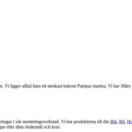
 Vi ligger alltså bara ett stenkast bakom Pampas marina. Vi har 30års g
eringar i vår monteringsverkstad. Vi har produkterna till din
Båt
,
Bil
,
Hu
ngar efter dina önskemål och krav.