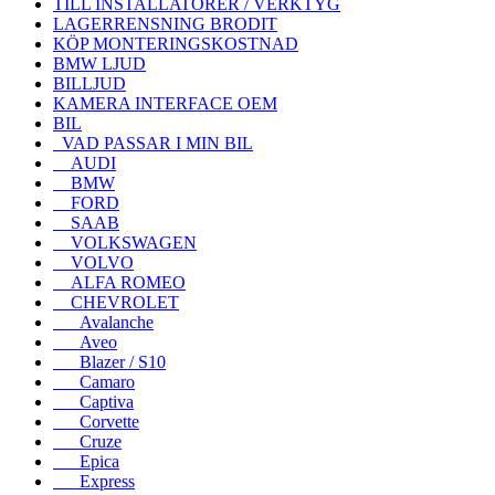
TILL INSTALLATÖRER / VERKTYG
LAGERRENSNING BRODIT
KÖP MONTERINGSKOSTNAD
BMW LJUD
BILLJUD
KAMERA INTERFACE OEM
BIL
VAD PASSAR I MIN BIL
AUDI
BMW
FORD
SAAB
VOLKSWAGEN
VOLVO
ALFA ROMEO
CHEVROLET
Avalanche
Aveo
Blazer / S10
Camaro
Captiva
Corvette
Cruze
Epica
Express