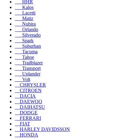
HHR
Kalos
Lacetti
Matiz
Nubira
Orlando
Silverado
Spark
Suburban
Tacuma
Tahoe
Trailblazer
Transport
Uplander
Volt
CHRYSLER
CITROEN
DACIA
DAEWOO
DAIHATSU
DODGE
FERRARI
FIAT
HARLEY DAVIDSSON
HONDA