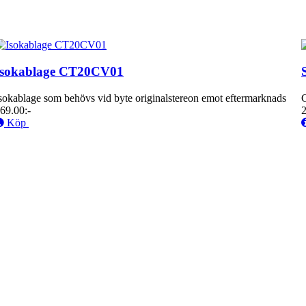
Isokablage CT20CV01
sokablage som behövs vid byte originalstereon emot eftermarknads
69.00:-
2
Köp