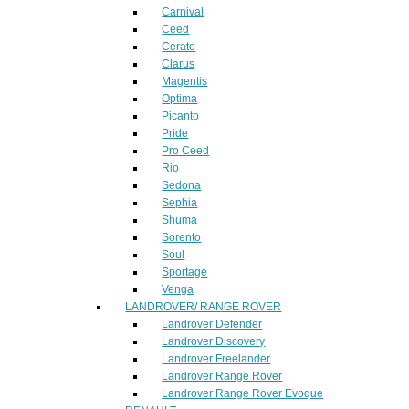
Carnival
Ceed
Cerato
Clarus
Magentis
Optima
Picanto
Pride
Pro Ceed
Rio
Sedona
Sephia
Shuma
Sorento
Soul
Sportage
Venga
LANDROVER/ RANGE ROVER
Landrover Defender
Landrover Discovery
Landrover Freelander
Landrover Range Rover
Landrover Range Rover Evoque