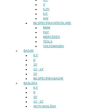
4'
5.25'
6.5'
6x9'
BILSPECIFIKA HÖGTALARE
BMW
FIAT
MERCEDES
TESLA
VOLKSWAGEN
BASAR
6.5'
8'
10'
12' - 14'
15'
BILSPECIFIKA BASAR
BASLÅDA
6,5'
8'
10'
12' - 15'
AKTIV BASLÅDA