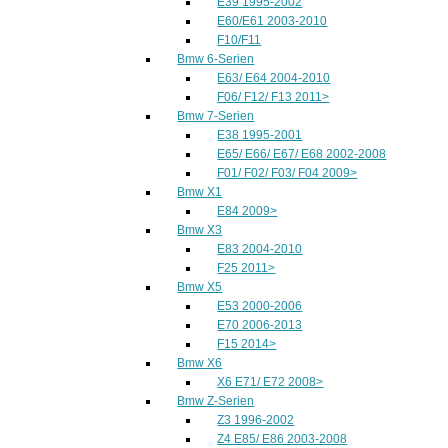
E39 1995-2002
E60/E61 2003-2010
F10/F11
Bmw 6-Serien
E63/ E64 2004-2010
F06/ F12/ F13 2011>
Bmw 7-Serien
E38 1995-2001
E65/ E66/ E67/ E68 2002-2008
F01/ F02/ F03/ F04 2009>
Bmw X1
E84 2009>
Bmw X3
E83 2004-2010
F25 2011>
Bmw X5
E53 2000-2006
E70 2006-2013
F15 2014>
Bmw X6
X6 E71/ E72 2008>
Bmw Z-Serien
Z3 1996-2002
Z4 E85/ E86 2003-2008