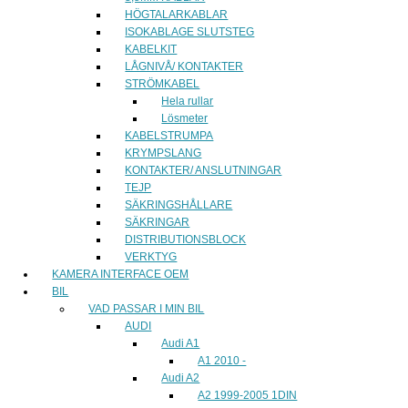
HÖGTALARKABLAR
ISOKABLAGE SLUTSTEG
KABELKIT
LÅGNIVÅ/ KONTAKTER
STRÖMKABEL
Hela rullar
Lösmeter
KABELSTRUMPA
KRYMPSLANG
KONTAKTER/ ANSLUTNINGAR
TEJP
SÄKRINGSHÅLLARE
SÄKRINGAR
DISTRIBUTIONSBLOCK
VERKTYG
KAMERA INTERFACE OEM
BIL
VAD PASSAR I MIN BIL
AUDI
Audi A1
A1 2010 -
Audi A2
A2 1999-2005 1DIN