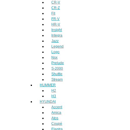
CR-V
CR-Z
Fit
FR-V
HR-V
Insight
Integra
Jazz
Legend
Logo
Nsx
Prelude
S-2000
Shuttle
Stream
HUMMER
H2
H3
HYUNDAI
Accent
Amica
Atos
Coupé
Elantra