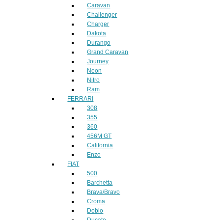
Caravan
Challenger
Charger
Dakota
Durango
Grand Caravan
Journey
Neon
Nitro
Ram
FERRARI
308
355
360
456M GT
California
Enzo
FIAT
500
Barchetta
Brava/Bravo
Croma
Doblo
Ducato