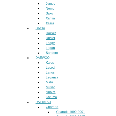
Jumpy
Nemo
Saxo
Xantia
Xsara
DACIA
Dokker
Duster
Lodgy
Logan
Sandero
DAEWOO
Kalos
Lacetti
Lanos
Leganza
Matiz
Musso
Nubira
Tacuma
DAIHATSU
Charade
Charade 1990-2001