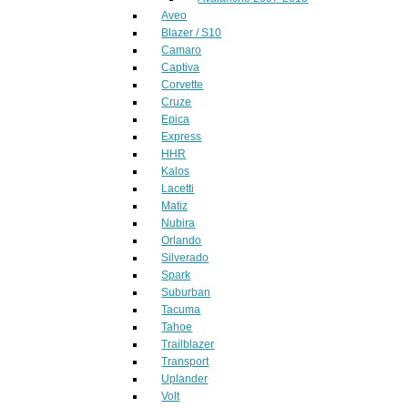
Aveo
Blazer / S10
Camaro
Captiva
Corvette
Cruze
Epica
Express
HHR
Kalos
Lacetti
Matiz
Nubira
Orlando
Silverado
Spark
Suburban
Tacuma
Tahoe
Trailblazer
Transport
Uplander
Volt