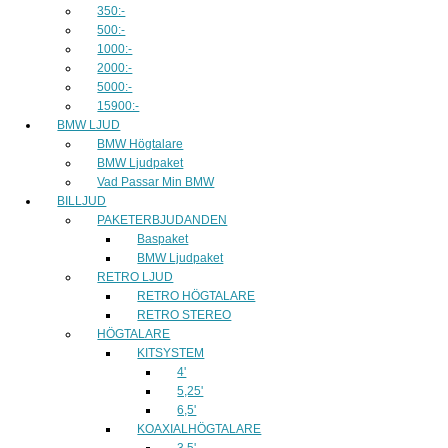
350:-
500:-
1000:-
2000:-
5000:-
15900:-
BMW LJUD
BMW Högtalare
BMW Ljudpaket
Vad Passar Min BMW
BILLJUD
PAKETERBJUDANDEN
Baspaket
BMW Ljudpaket
RETRO LJUD
RETRO HÖGTALARE
RETRO STEREO
HÖGTALARE
KITSYSTEM
4'
5,25'
6,5'
KOAXIALHÖGTALARE
3.5'