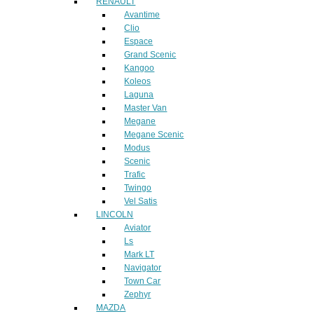
RENAULT
Avantime
Clio
Espace
Grand Scenic
Kangoo
Koleos
Laguna
Master Van
Megane
Megane Scenic
Modus
Scenic
Trafic
Twingo
Vel Satis
LINCOLN
Aviator
Ls
Mark LT
Navigator
Town Car
Zephyr
MAZDA