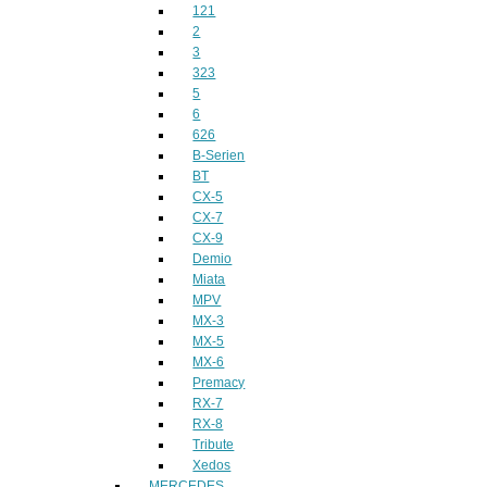
121
2
3
323
5
6
626
B-Serien
BT
CX-5
CX-7
CX-9
Demio
Miata
MPV
MX-3
MX-5
MX-6
Premacy
RX-7
RX-8
Tribute
Xedos
MERCEDES