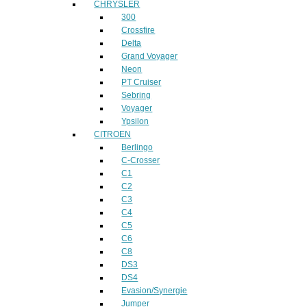
CHRYSLER
300
Crossfire
Delta
Grand Voyager
Neon
PT Cruiser
Sebring
Voyager
Ypsilon
CITROEN
Berlingo
C-Crosser
C1
C2
C3
C4
C5
C6
C8
DS3
DS4
Evasion/Synergie
Jumper