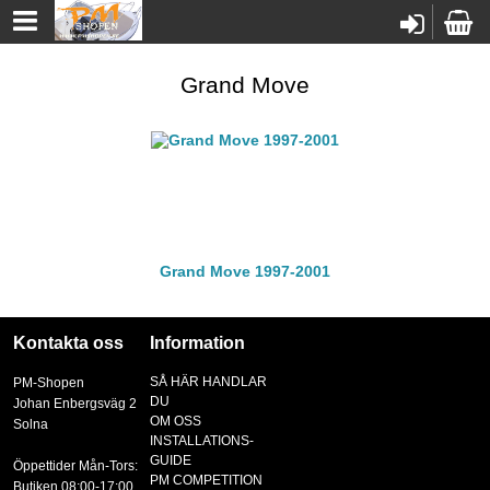
Grand Move
Grand Move 1997-2001
Kontakta oss
Information
SÅ HÄR HANDLAR
PM-Shopen
DU
Johan Enbergsväg 2
OM OSS
Solna
INSTALLATIONS-
GUIDE
Öppettider Mån-Tors:
PM COMPETITION
Butiken 08:00-17:00