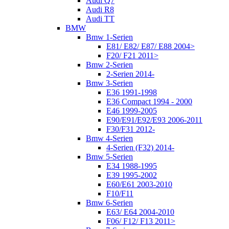
Audi Q7
Audi R8
Audi TT
BMW
Bmw 1-Serien
E81/ E82/ E87/ E88 2004>
F20/ F21 2011>
Bmw 2-Serien
2-Serien 2014-
Bmw 3-Serien
E36 1991-1998
E36 Compact 1994 - 2000
E46 1999-2005
E90/E91/E92/E93 2006-2011
F30/F31 2012-
Bmw 4-Serien
4-Serien (F32) 2014-
Bmw 5-Serien
E34 1988-1995
E39 1995-2002
E60/E61 2003-2010
F10/F11
Bmw 6-Serien
E63/ E64 2004-2010
F06/ F12/ F13 2011>