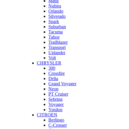
Matiz
Nubira
Orlando
Silverado
Spark
Suburban
Tacuma
Tahoe
Trailblazer
Transport
Uplander
Volt
CHRYSLER
300
Crossfire
Delta
Grand Voyager
Neon
PT Cruiser
Sebring
Voyager
Ypsilon
CITROEN
Berlingo
C-Crosser