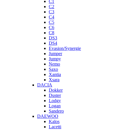
C1
C2
C3
C4
C5
C6
C8
DS3
DS4
Evasion/Synergie
Jumper
Jumpy
Nemo
Saxo
Xantia
Xsara
DACIA
Dokker
Duster
Lodgy
Logan
Sandero
DAEWOO
Kalos
Lacetti