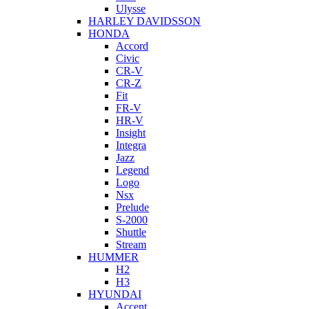
Ulysse
HARLEY DAVIDSSON
HONDA
Accord
Civic
CR-V
CR-Z
Fit
FR-V
HR-V
Insight
Integra
Jazz
Legend
Logo
Nsx
Prelude
S-2000
Shuttle
Stream
HUMMER
H2
H3
HYUNDAI
Accent