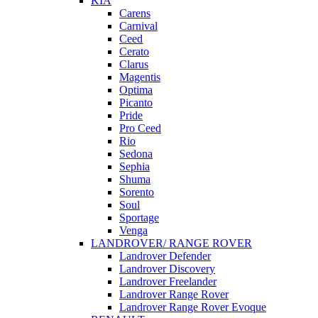
KIA
Carens
Carnival
Ceed
Cerato
Clarus
Magentis
Optima
Picanto
Pride
Pro Ceed
Rio
Sedona
Sephia
Shuma
Sorento
Soul
Sportage
Venga
LANDROVER/ RANGE ROVER
Landrover Defender
Landrover Discovery
Landrover Freelander
Landrover Range Rover
Landrover Range Rover Evoque