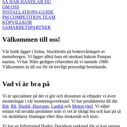
SÅ HÄR HANDLAR DU
OM OSS
INSTALLATIONS-GUIDE
PM COMPETITION TEAM
KÖPVILLKOR
SAMARBETSPARTNER
Välkommen till oss!
Vår butik ligger i Solna, Stockholm på bottenvåningen av
motorborgen. Vi ligger alltså bara ett stenkast bakom Pampas
marina. Vi har 30års gedigen erfarenhet då vi startade 1988.
Välkommen in till oss för ett trevligt personligt bemötande.
Vad vi är bra på
Vi är specialister på det vi gör och dessutom så erbjuder vi även
monteringar i vår monteringsverkstad. Vi har produkterna till din
Båt
,
Bil
,
Husbil, Husvagn
,
Lastbil
och
Motorcykel
. Vi säljer
endast väl utvalda produkter som vi vet är riktigt bra och kan på så
vis skräddarsy lösningar efter dina önskemål och krav.
Vi har en fullutrustad Harley Davidson verkstad där vi kan utrusta