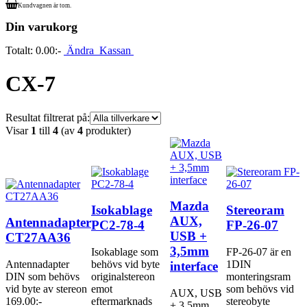
Kundvagnen är tom.
Din varukorg
Totalt:
0.00:-
Ändra
Kassan
CX-7
Resultat filtrerat på:
Visar
1
till
4
(av
4
produkter)
Mazda
Isokablage
Stereoram
AUX,
Antennadapter
PC2-78-4
FP-26-07
USB +
CT27AA36
3,5mm
Isokablage som
FP-26-07 är en
Antennadapter
behövs vid byte
1DIN
interface
DIN som behövs
originalstereon
monteringsram
vid byte av stereon
emot
som behövs vid
AUX, USB
169.00:-
eftermarknads
stereobyte
+ 3,5mm