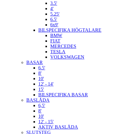
3.5'
4'
5.25'
6.5'
6x9'
BILSPECIFIKA HÖGTALARE
BMW
FIAT
MERCEDES
TESLA
VOLKSWAGEN
BASAR
6.5'
8'
10'
12' - 14'
15'
BILSPECIFIKA BASAR
BASLÅDA
6,5'
8'
10'
12' - 15'
AKTIV BASLÅDA
SLUTSTEG