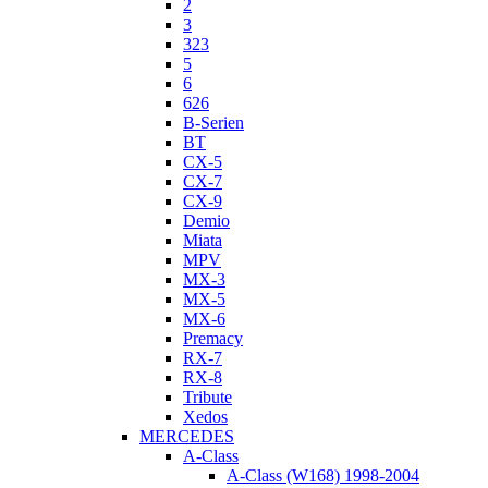
2
3
323
5
6
626
B-Serien
BT
CX-5
CX-7
CX-9
Demio
Miata
MPV
MX-3
MX-5
MX-6
Premacy
RX-7
RX-8
Tribute
Xedos
MERCEDES
A-Class
A-Class (W168) 1998-2004