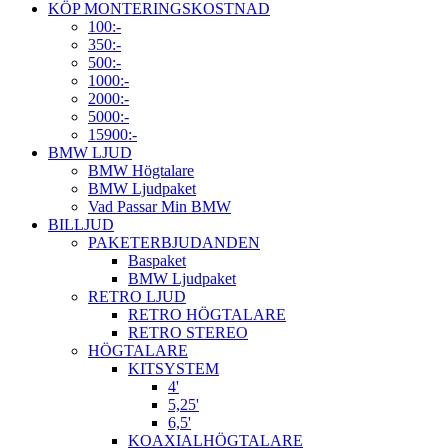
KÖP MONTERINGSKOSTNAD
100:-
350:-
500:-
1000:-
2000:-
5000:-
15900:-
BMW LJUD
BMW Högtalare
BMW Ljudpaket
Vad Passar Min BMW
BILLJUD
PAKETERBJUDANDEN
Baspaket
BMW Ljudpaket
RETRO LJUD
RETRO HÖGTALARE
RETRO STEREO
HÖGTALARE
KITSYSTEM
4'
5,25'
6,5'
KOAXIALHÖGTALARE