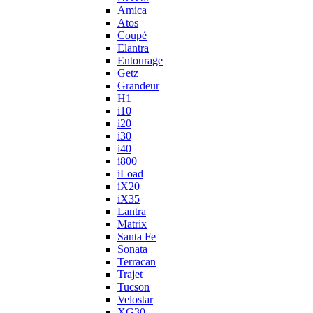
Amica
Atos
Coupé
Elantra
Entourage
Getz
Grandeur
H1
i10
i20
i30
i40
i800
iLoad
iX20
iX35
Lantra
Matrix
Santa Fe
Sonata
Terracan
Trajet
Tucson
Velostar
XG30