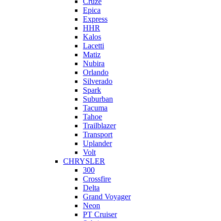
Cruze
Epica
Express
HHR
Kalos
Lacetti
Matiz
Nubira
Orlando
Silverado
Spark
Suburban
Tacuma
Tahoe
Trailblazer
Transport
Uplander
Volt
CHRYSLER
300
Crossfire
Delta
Grand Voyager
Neon
PT Cruiser