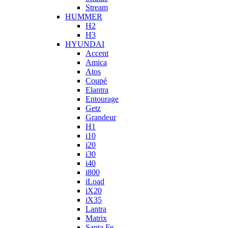
Stream
HUMMER
H2
H3
HYUNDAI
Accent
Amica
Atos
Coupé
Elantra
Entourage
Getz
Grandeur
H1
i10
i20
i30
i40
i800
iLoad
iX20
iX35
Lantra
Matrix
Santa Fe