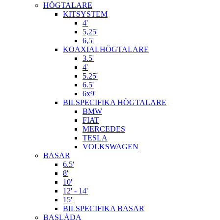
HÖGTALARE
KITSYSTEM
4'
5,25'
6,5'
KOAXIALHÖGTALARE
3.5'
4'
5.25'
6.5'
6x9'
BILSPECIFIKA HÖGTALARE
BMW
FIAT
MERCEDES
TESLA
VOLKSWAGEN
BASAR
6.5'
8'
10'
12' - 14'
15'
BILSPECIFIKA BASAR
BASLÅDA