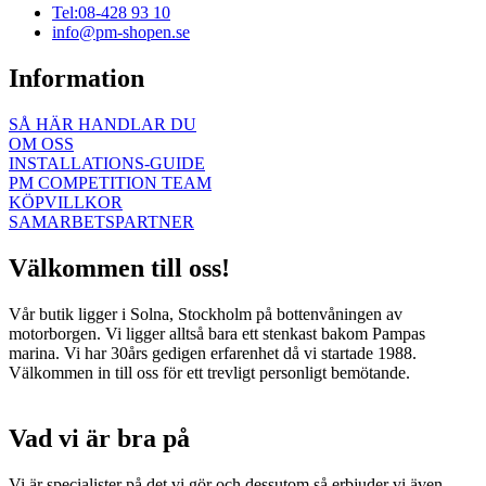
Tel:08-428 93 10
info@pm-shopen.se
Information
SÅ HÄR HANDLAR DU
OM OSS
INSTALLATIONS-GUIDE
PM COMPETITION TEAM
KÖPVILLKOR
SAMARBETSPARTNER
Välkommen till oss!
Vår butik ligger i Solna, Stockholm på bottenvåningen av
motorborgen. Vi ligger alltså bara ett stenkast bakom Pampas
marina. Vi har 30års gedigen erfarenhet då vi startade 1988.
Välkommen in till oss för ett trevligt personligt bemötande.
Vad vi är bra på
Vi är specialister på det vi gör och dessutom så erbjuder vi även