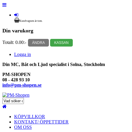
Kundvagnen är tom.
Din varukorg
Totalt:
0.00:-
ÄNDRA
KASSAN
Logga in
Din MC, Båt och Ljud specialist i Solna, Stockholm
PM-SHOPEN
08 - 428 93 10
info@pm-shopen.se
KÖPVILLKOR
KONTAKT/ ÖPPETTIDER
OM OSS