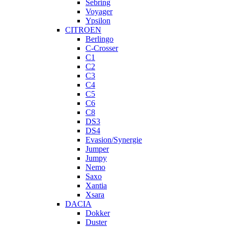
Sebring
Voyager
Ypsilon
CITROEN
Berlingo
C-Crosser
C1
C2
C3
C4
C5
C6
C8
DS3
DS4
Evasion/Synergie
Jumper
Jumpy
Nemo
Saxo
Xantia
Xsara
DACIA
Dokker
Duster