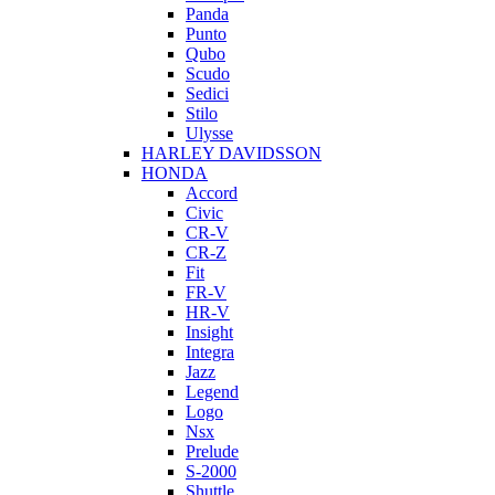
Panda
Punto
Qubo
Scudo
Sedici
Stilo
Ulysse
HARLEY DAVIDSSON
HONDA
Accord
Civic
CR-V
CR-Z
Fit
FR-V
HR-V
Insight
Integra
Jazz
Legend
Logo
Nsx
Prelude
S-2000
Shuttle