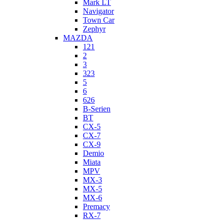
Mark LT
Navigator
Town Car
Zephyr
MAZDA
121
2
3
323
5
6
626
B-Serien
BT
CX-5
CX-7
CX-9
Demio
Miata
MPV
MX-3
MX-5
MX-6
Premacy
RX-7