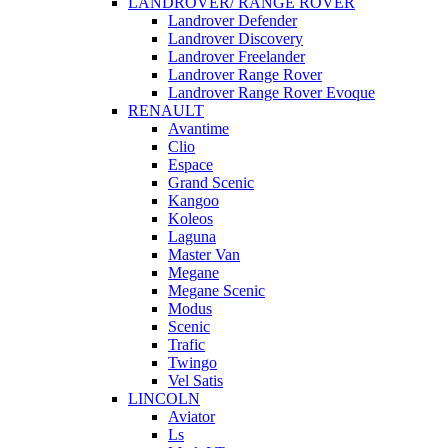
LANDROVER/ RANGE ROVER
Landrover Defender
Landrover Discovery
Landrover Freelander
Landrover Range Rover
Landrover Range Rover Evoque
RENAULT
Avantime
Clio
Espace
Grand Scenic
Kangoo
Koleos
Laguna
Master Van
Megane
Megane Scenic
Modus
Scenic
Trafic
Twingo
Vel Satis
LINCOLN
Aviator
Ls