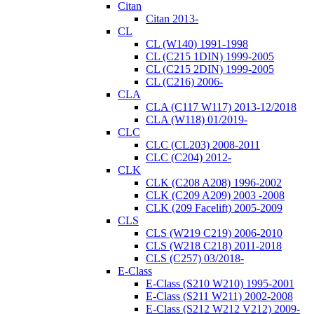
Citan
Citan 2013-
CL
CL (W140) 1991-1998
CL (C215 1DIN) 1999-2005
CL (C215 2DIN) 1999-2005
CL (C216) 2006-
CLA
CLA (C117 W117) 2013-12/2018
CLA (W118) 01/2019-
CLC
CLC (CL203) 2008-2011
CLC (C204) 2012-
CLK
CLK (C208 A208) 1996-2002
CLK (C209 A209) 2003 -2008
CLK (209 Facelift) 2005-2009
CLS
CLS (W219 C219) 2006-2010
CLS (W218 C218) 2011-2018
CLS (C257) 03/2018-
E-Class
E-Class (S210 W210) 1995-2001
E-Class (S211 W211) 2002-2008
E-Class (S212 W212 V212) 2009-