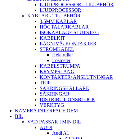
LJUDPROCESSOR - TILLBEHÖR
LJUDPROCESSOR
KABLAR - TILLBEHÖR
3,5MM KABLAR
HÖGTALARKABLAR
ISOKABLAGE SLUTSTEG
KABELKIT
LÅGNIVÅ/ KONTAKTER
STRÖMKABEL
Hela rullar
Lösmeter
KABELSTRUMPA
KRYMPSLANG
KONTAKTER/ ANSLUTNINGAR
TEJP
SÄKRINGSHÅLLARE
SÄKRINGAR
DISTRIBUTIONSBLOCK
VERKTYG
KAMERA INTERFACE OEM
BIL
VAD PASSAR I MIN BIL
AUDI
Audi A1
A1 2010 -