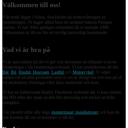
Välkommen till oss!
Vår butik ligger i Solna, Stockholm på bottenvåningen av
motorborgen. Vi ligger alltså bara ett stenkast bakom Pampas
marina. Vi har 30års gedigen erfarenhet då vi startade 1988.
Välkommen in till oss för ett trevligt personligt bemötande.
Vad vi är bra på
Vi är specialister på det vi gör och dessutom så erbjuder vi även
monteringar i vår monteringsverkstad. Vi har produkterna till din
Båt
,
Bil
,
Husbil, Husvagn
,
Lastbil
och
Motorcykel
. Vi säljer
endast väl utvalda produkter som vi vet är riktigt bra och kan på så
vis skräddarsy lösningar efter dina önskemål och krav.
Vi har en fullutrustad Harley Davidson verkstad där vi kan utrusta
din HD efter din smak så den blir personlig och sticker ut ifrån
mängden.
Vår montör utför alla slags
monteringar/ installationer
och kan du
inte komma till oss så kommer vi till dej.