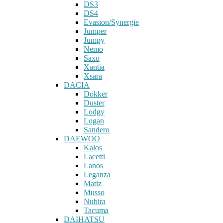
DS3
DS4
Evasion/Synergie
Jumper
Jumpy
Nemo
Saxo
Xantia
Xsara
DACIA
Dokker
Duster
Lodgy
Logan
Sandero
DAEWOO
Kalos
Lacetti
Lanos
Leganza
Matiz
Musso
Nubira
Tacuma
DAIHATSU