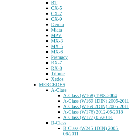
BT
CX-5
CX-7
CX-9
Demio
Miata
MPV
MX-3
MX-5
MX-6
Premacy
RX-7
RX-8
Tribute
Xedos
MERCEDES
A-Class
A-Class (W168) 1998-2004
A-Class (W169 1DIN) 2005-2011
A-Class (W169 2DIN) 2005-2011
A-Class (W176) 2012-05/2018
A-Class (W177) 05/2018-
B-Class
B-Class (W245 1DIN) 2005-
06/2011