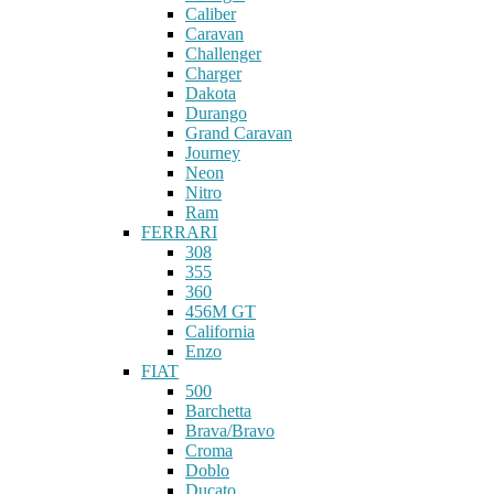
Caliber
Caravan
Challenger
Charger
Dakota
Durango
Grand Caravan
Journey
Neon
Nitro
Ram
FERRARI
308
355
360
456M GT
California
Enzo
FIAT
500
Barchetta
Brava/Bravo
Croma
Doblo
Ducato