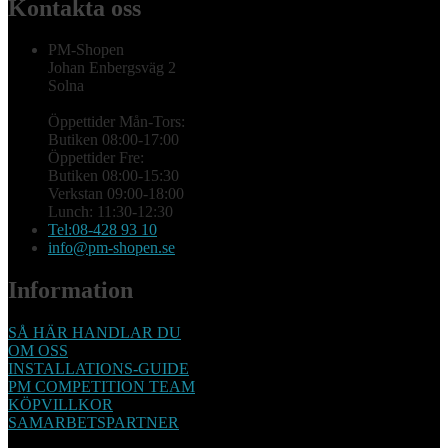
Kontakta oss
PM-Shopen
Johan Enbergsväg 2
Solna
Öppettider Mån-Tors:
Butiken 08:00-17:00
Öppettider Fre:
Butiken 08:00-15:30
Verkstan 09:00-18:00
Lunch: 11:30-12:30
Tel:08-428 93 10
info@pm-shopen.se
Information
SÅ HÄR HANDLAR DU
OM OSS
INSTALLATIONS-GUIDE
PM COMPETITION TEAM
KÖPVILLKOR
SAMARBETSPARTNER