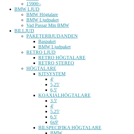
15900:-
BMW LJUD
BMW Högtalare
BMW Ljudpaket
Vad Passar Min BMW
BILLJUD
PAKETERBJUDANDEN
Baspaket
BMW Ljudpaket
RETRO LJUD
RETRO HÖGTALARE
RETRO STEREO
HÖGTALARE
KITSYSTEM
4'
5,25'
6,5'
KOAXIALHÖGTALARE
3.5'
4'
5.25'
6.5'
6x9'
BILSPECIFIKA HÖGTALARE
BMW