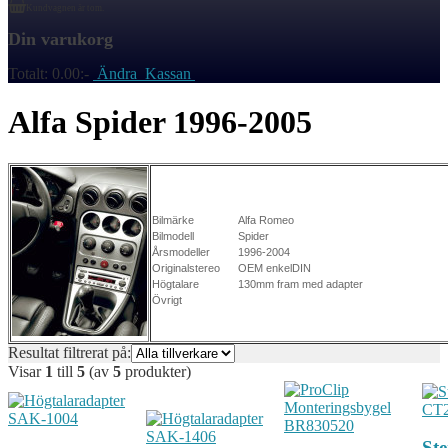
Kundvagnen är tom.
Din varukorg
Totalt:
0.00:-
Ändra
Kassan
Alfa Spider 1996-2005
Bilmärke
Alfa Romeo
Bilmodell
Spider
Årsmodeller
1996-2004
Originalstereo
OEM enkelDIN
Högtalare
130mm fram med adapter
Övrigt
Resultat filtrerat på:
Visar
1
till
5
(av
5
produkter)
St