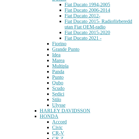
Fiat Ducato 1994-2005
Fiat Ducato 2006-2014
Fiat Ducato 2012-
Fiat Ducato 2015- Radioförberedd
utan Fiat OEM-radio
Fiat Ducato 2015-2020
Fiat Ducato 2021 -
Fiorino
Grande Punto
Idea
Marea
Multipla
Panda
Punto
Qubo
Scudo
Sedici
Stilo
Ulysse
HARLEY DAVIDSSON
HONDA
Accord
Civic
CR-V
CR-Z