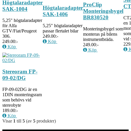
Högtalaradapter
ProClip
CT
Högtalaradapter
SAK-1004
Monteringsbygel
SAK-1406
BR830520
CT2
5,25" högtalaradapter
en 
för Alfa
5,25" högtalaradapter
mon
Monteringsbygel som
GTV/Fiat/Peugeot
passar flertalet bilar
som
monteras på bilens
306.
249.00:-
vid 
instrumentbräda.
249.00:-
Köp
229
249.00:-
Köp
K
Köp
Stereoram FP-
09-02/DG
FP-09-02DG är en
1DIN monteringsram
som behövs vid
stereobyte
189.00:-
Köp
Visar
1
till
5
(av
5
produkter)