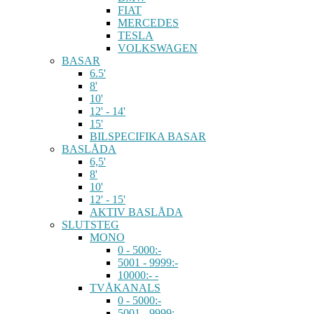
FIAT
MERCEDES
TESLA
VOLKSWAGEN
BASAR
6.5'
8'
10'
12' - 14'
15'
BILSPECIFIKA BASAR
BASLÅDA
6,5'
8'
10'
12' - 15'
AKTIV BASLÅDA
SLUTSTEG
MONO
0 - 5000:-
5001 - 9999:-
10000:- -
TVÅKANALS
0 - 5000:-
5001 - 9999:-