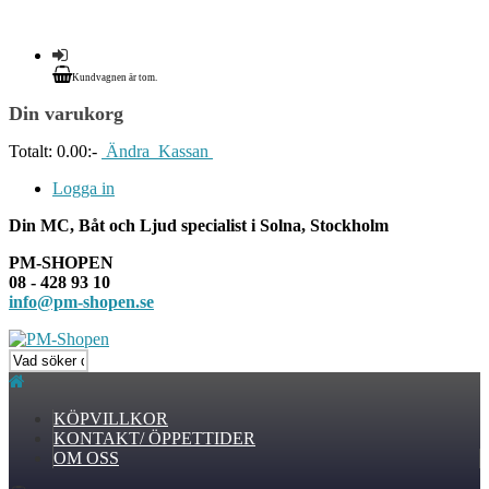
Kundvagnen är tom.
Din varukorg
Totalt:
0.00:-
Ändra
Kassan
Logga in
Din MC, Båt och Ljud specialist i Solna, Stockholm
PM-SHOPEN
08 - 428 93 10
info@pm-shopen.se
KÖPVILLKOR
KONTAKT/ ÖPPETTIDER
OM OSS