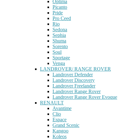
Optima
Picanto
Pride
Pro Ceed
Rio
Sedona
Sephia
Shuma
Sorento
Soul
Sportage
Venga
LANDROVER/ RANGE ROVER
Landrover Defender
Landrover Discovery
Landrover Freelander
Landrover Range Rover
Landrover Range Rover Evoque
RENAULT
Avantime
Clio
Espace
Grand Scenic
Kangoo
Koleos