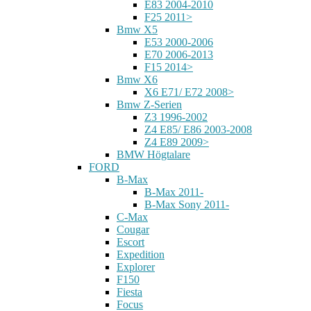
E83 2004-2010
F25 2011>
Bmw X5
E53 2000-2006
E70 2006-2013
F15 2014>
Bmw X6
X6 E71/ E72 2008>
Bmw Z-Serien
Z3 1996-2002
Z4 E85/ E86 2003-2008
Z4 E89 2009>
BMW Högtalare
FORD
B-Max
B-Max 2011-
B-Max Sony 2011-
C-Max
Cougar
Escort
Expedition
Explorer
F150
Fiesta
Focus