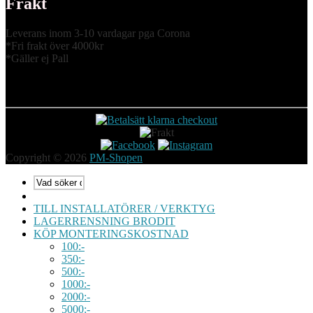
Frakt
Leverans inom 3-10 vardagar pga Corona
*Fri frakt över 4000kr
*Gäller ej Pall
Copyright © 2026
PM-Shopen
TILL INSTALLATÖRER / VERKTYG
LAGERRENSNING BRODIT
KÖP MONTERINGSKOSTNAD
100:-
350:-
500:-
1000:-
2000:-
5000:-