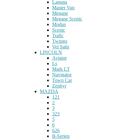
Laguna
Master Van
Megane
Megane Scenic
Modus
Scenic
Trafic
Twingo
Vel Satis
LINCOLN
Aviator
Ls
Mark LT
Navigator
Town Car
Zephyr
MAZDA
121
2
3
323
5
6
626
B-Serien