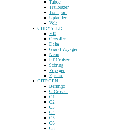
Tahoe
Trailblazer
Transport
Uplander
Volt
CHRYSLER
300
Crossfire
Delta
Grand Voyager
Neon
PT Cruiser
Sebring
Voyager
Ypsilon
CITROEN
Berlingo
C-Crosser
C1
C2
C3
C4
C5
C6
C8