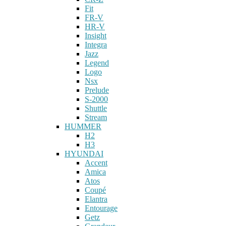
Fit
FR-V
HR-V
Insight
Integra
Jazz
Legend
Logo
Nsx
Prelude
S-2000
Shuttle
Stream
HUMMER
H2
H3
HYUNDAI
Accent
Amica
Atos
Coupé
Elantra
Entourage
Getz