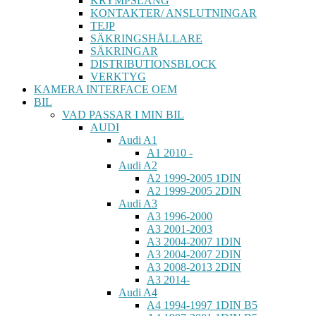
KRYMPSLANG
KONTAKTER/ ANSLUTNINGAR
TEJP
SÄKRINGSHÅLLARE
SÄKRINGAR
DISTRIBUTIONSBLOCK
VERKTYG
KAMERA INTERFACE OEM
BIL
VAD PASSAR I MIN BIL
AUDI
Audi A1
A1 2010 -
Audi A2
A2 1999-2005 1DIN
A2 1999-2005 2DIN
Audi A3
A3 1996-2000
A3 2001-2003
A3 2004-2007 1DIN
A3 2004-2007 2DIN
A3 2008-2013 2DIN
A3 2014-
Audi A4
A4 1994-1997 1DIN B5