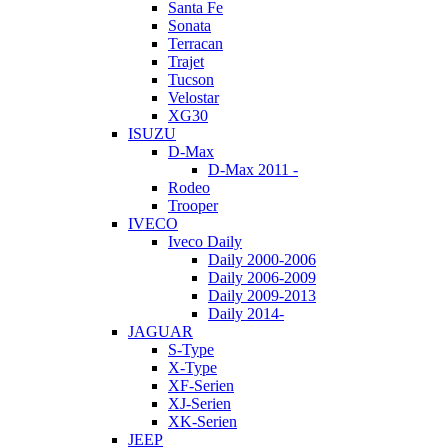
Santa Fe
Sonata
Terracan
Trajet
Tucson
Velostar
XG30
ISUZU
D-Max
D-Max 2011 -
Rodeo
Trooper
IVECO
Iveco Daily
Daily 2000-2006
Daily 2006-2009
Daily 2009-2013
Daily 2014-
JAGUAR
S-Type
X-Type
XF-Serien
XJ-Serien
XK-Serien
JEEP