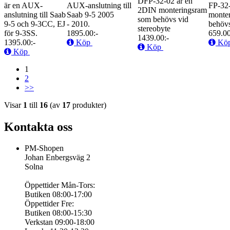
DFP-32-02 är en
är en AUX-
AUX-anslutning till
FP-32
2DIN monteringsram
anslutning till Saab
Saab 9-5 2005
monte
som behövs vid
9-5 och 9-3CC, EJ
- 2010.
behövs
stereobyte
för 9-3SS.
1895.00:-
659.00
1439.00:-
1395.00:-
Köp
Kö
Köp
Köp
1
2
>>
Visar
1
till
16
(av
17
produkter)
Kontakta oss
PM-Shopen
Johan Enbergsväg 2
Solna
Öppettider Mån-Tors:
Butiken 08:00-17:00
Öppettider Fre:
Butiken 08:00-15:30
Verkstan 09:00-18:00