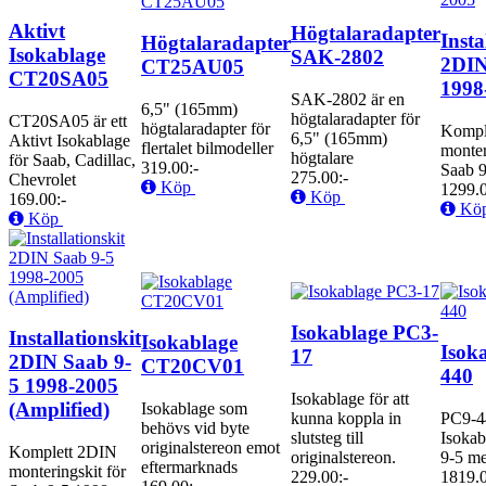
Aktivt
Högtalaradapter
Insta
Högtalaradapter
Isokablage
SAK-2802
2DIN
CT25AU05
CT20SA05
1998
SAK-2802 är en
6,5" (165mm)
högtalaradapter för
CT20SA05 är ett
högtalaradapter för
Kompl
6,5" (165mm)
Aktivt Isokablage
flertalet bilmodeller
monter
högtalare
för Saab, Cadillac,
319.00:-
Saab 9
275.00:-
Chevrolet
Köp
1299.0
Köp
169.00:-
Kö
Köp
Isokablage PC3-
Installationskit
Isokablage
Isok
17
2DIN Saab 9-
CT20CV01
440
5 1998-2005
Isokablage för att
(Amplified)
Isokablage som
kunna koppla in
PC9-44
behövs vid byte
slutsteg till
Isokab
originalstereon emot
Komplett 2DIN
originalstereon.
9-5 med
eftermarknads
monteringskit för
229.00:-
1819.0