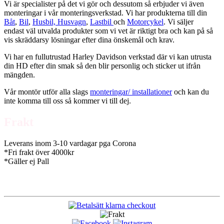
Vi är specialister på det vi gör och dessutom så erbjuder vi även
monteringar i vår monteringsverkstad. Vi har produkterna till din
Båt
,
Bil
,
Husbil, Husvagn
,
Lastbil
och
Motorcykel
. Vi säljer
endast väl utvalda produkter som vi vet är riktigt bra och kan på så
vis skräddarsy lösningar efter dina önskemål och krav.
Vi har en fullutrustad Harley Davidson verkstad där vi kan utrusta
din HD efter din smak så den blir personlig och sticker ut ifrån
mängden.
Vår montör utför alla slags
monteringar/ installationer
och kan du
inte komma till oss så kommer vi till dej.
Frakt
Leverans inom 3-10 vardagar pga Corona
*Fri frakt över 4000kr
*Gäller ej Pall