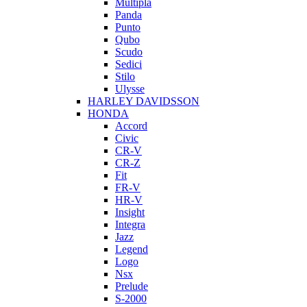
Multipla
Panda
Punto
Qubo
Scudo
Sedici
Stilo
Ulysse
HARLEY DAVIDSSON
HONDA
Accord
Civic
CR-V
CR-Z
Fit
FR-V
HR-V
Insight
Integra
Jazz
Legend
Logo
Nsx
Prelude
S-2000