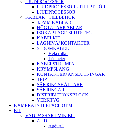
LJUDPROCESSOR
LJUDPROCESSOR - TILLBEHÖR
LJUDPROCESSOR
KABLAR - TILLBEHÖR
3,5MM KABLAR
HÖGTALARKABLAR
ISOKABLAGE SLUTSTEG
KABELKIT
LÅGNIVÅ/ KONTAKTER
STRÖMKABEL
Hela rullar
Lösmeter
KABELSTRUMPA
KRYMPSLANG
KONTAKTER/ ANSLUTNINGAR
TEJP
SÄKRINGSHÅLLARE
SÄKRINGAR
DISTRIBUTIONSBLOCK
VERKTYG
KAMERA INTERFACE OEM
BIL
VAD PASSAR I MIN BIL
AUDI
Audi A1