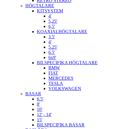
RETRO STEREO
HÖGTALARE
KITSYSTEM
4'
5,25'
6,5'
KOAXIALHÖGTALARE
3.5'
4'
5.25'
6.5'
6x9'
BILSPECIFIKA HÖGTALARE
BMW
FIAT
MERCEDES
TESLA
VOLKSWAGEN
BASAR
6.5'
8'
10'
12' - 14'
15'
BILSPECIFIKA BASAR