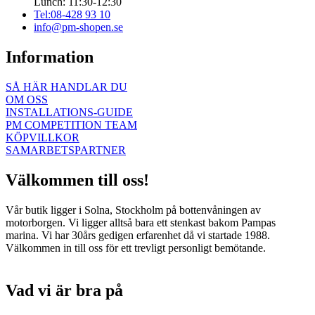
Lunch: 11:30-12:30
Tel:08-428 93 10
info@pm-shopen.se
Information
SÅ HÄR HANDLAR DU
OM OSS
INSTALLATIONS-GUIDE
PM COMPETITION TEAM
KÖPVILLKOR
SAMARBETSPARTNER
Välkommen till oss!
Vår butik ligger i Solna, Stockholm på bottenvåningen av
motorborgen. Vi ligger alltså bara ett stenkast bakom Pampas
marina. Vi har 30års gedigen erfarenhet då vi startade 1988.
Välkommen in till oss för ett trevligt personligt bemötande.
Vad vi är bra på