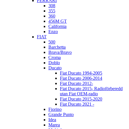
FERRARI
308
355
360
456M GT
California
Enzo
FIAT
500
Barchetta
Brava/Bravo
Croma
Doblo
Ducato
Fiat Ducato 1994-2005
Fiat Ducato 2006-2014
Fiat Ducato 2012-
Fiat Ducato 2015- Radioförberedd
utan Fiat OEM-radio
Fiat Ducato 2015-2020
Fiat Ducato 2021 -
Fiorino
Grande Punto
Idea
Marea