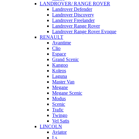
LANDROVER/ RANGE ROVER
Landrover Defender
Landrover Discovery
Landrover Freelander
Landrover Range Rover
Landrover Range Rover Evoque
RENAULT
Avantime
Clio
Espace
Grand Scenic
Kangoo
Koleos
Laguna
Master Van
Megane
Megane Scenic
Modus
Scenic
Trafic
Twingo
Vel Satis
LINCOLN
Aviator
Ls