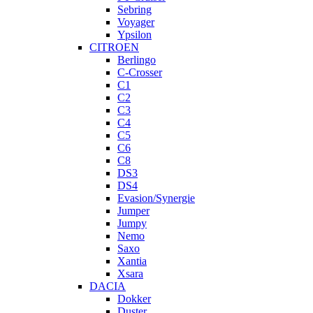
Sebring
Voyager
Ypsilon
CITROEN
Berlingo
C-Crosser
C1
C2
C3
C4
C5
C6
C8
DS3
DS4
Evasion/Synergie
Jumper
Jumpy
Nemo
Saxo
Xantia
Xsara
DACIA
Dokker
Duster