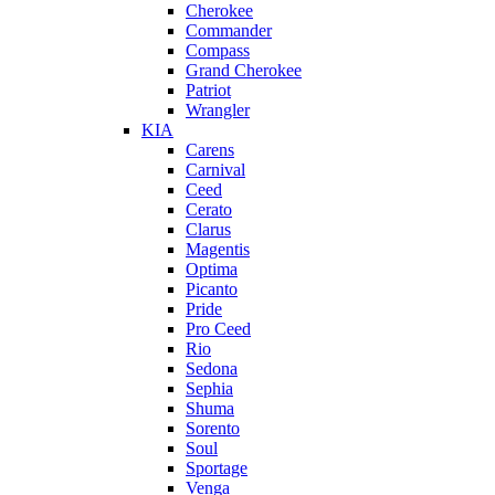
Cherokee
Commander
Compass
Grand Cherokee
Patriot
Wrangler
KIA
Carens
Carnival
Ceed
Cerato
Clarus
Magentis
Optima
Picanto
Pride
Pro Ceed
Rio
Sedona
Sephia
Shuma
Sorento
Soul
Sportage
Venga