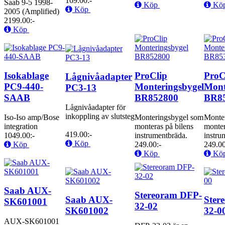
169.00:-
Saab 9-5 1998-
Köp
Kö
Köp
2005 (Amplified)
2199.00:-
Köp
Isokablage
ProClip
ProC
Lågnivåadapter
PC9-440-
Monteringsbygel
Mont
PC3-13
SAAB
BR852800
BR8
Lågnivåadapter för
inkoppling av slutsteg
Iso-Iso amp/Bose
Monteringsbygel som
Monte
integration
monteras på bilens
monter
419.00:-
1049.00:-
instrumentbräda.
instru
Köp
Köp
249.00:-
249.00
Köp
Kö
Saab AUX-
Stereoram DFP-
Saab AUX-
Ster
SK601001
32-02
SK601002
32-0
AUX-SK601001