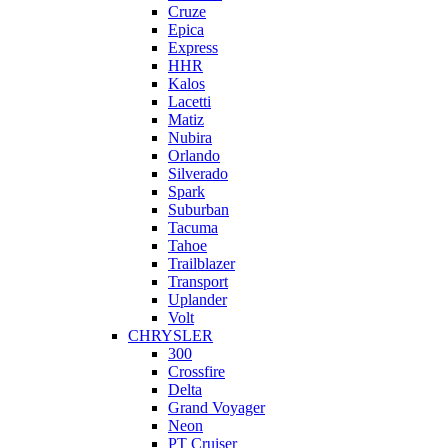
Cruze
Epica
Express
HHR
Kalos
Lacetti
Matiz
Nubira
Orlando
Silverado
Spark
Suburban
Tacuma
Tahoe
Trailblazer
Transport
Uplander
Volt
CHRYSLER
300
Crossfire
Delta
Grand Voyager
Neon
PT Cruiser