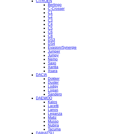
CITROEN
Berlingo
C-Crosser
C1
C2
C3
C4
C5
C6
C8
DS3
DS4
Evasion/Synergie
Jumper
Jumpy
Nemo
Saxo
Xantia
Xsara
DACIA
Dokker
Duster
Lodgy
Logan
Sandero
DAEWOO
Kalos
Lacetti
Lanos
Leganza
Matiz
Musso
Nubira
Tacuma
DAIHATSU