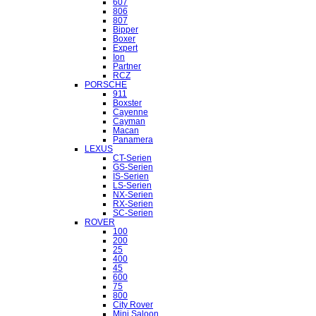
607
806
807
Bipper
Boxer
Expert
Ion
Partner
RCZ
PORSCHE
911
Boxster
Cayenne
Cayman
Macan
Panamera
LEXUS
CT-Serien
GS-Serien
IS-Serien
LS-Serien
NX-Serien
RX-Serien
SC-Serien
ROVER
100
200
25
400
45
600
75
800
City Rover
Mini Saloon