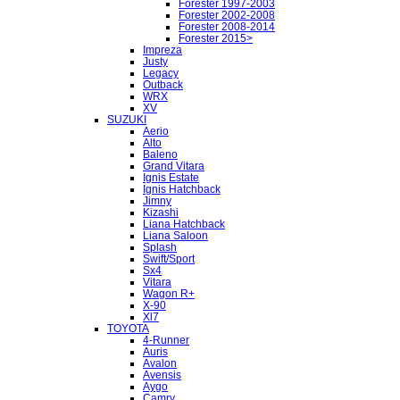
Forester 1997-2003
Forester 2002-2008
Forester 2008-2014
Forester 2015>
Impreza
Justy
Legacy
Outback
WRX
XV
SUZUKI
Aerio
Alto
Baleno
Grand Vitara
Ignis Estate
Ignis Hatchback
Jimny
Kizashi
Liana Hatchback
Liana Saloon
Splash
Swift/Sport
Sx4
Vitara
Wagon R+
X-90
Xl7
TOYOTA
4-Runner
Auris
Avalon
Avensis
Aygo
Camry