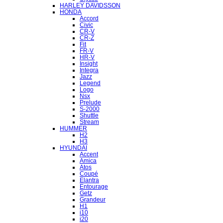
HARLEY DAVIDSSON
HONDA
Accord
Civic
CR-V
CR-Z
Fit
FR-V
HR-V
Insight
Integra
Jazz
Legend
Logo
Nsx
Prelude
S-2000
Shuttle
Stream
HUMMER
H2
H3
HYUNDAI
Accent
Amica
Atos
Coupé
Elantra
Entourage
Getz
Grandeur
H1
i10
i20