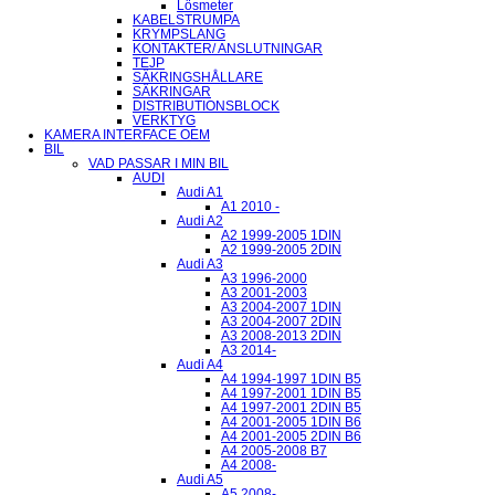
Lösmeter
KABELSTRUMPA
KRYMPSLANG
KONTAKTER/ ANSLUTNINGAR
TEJP
SÄKRINGSHÅLLARE
SÄKRINGAR
DISTRIBUTIONSBLOCK
VERKTYG
KAMERA INTERFACE OEM
BIL
VAD PASSAR I MIN BIL
AUDI
Audi A1
A1 2010 -
Audi A2
A2 1999-2005 1DIN
A2 1999-2005 2DIN
Audi A3
A3 1996-2000
A3 2001-2003
A3 2004-2007 1DIN
A3 2004-2007 2DIN
A3 2008-2013 2DIN
A3 2014-
Audi A4
A4 1994-1997 1DIN B5
A4 1997-2001 1DIN B5
A4 1997-2001 2DIN B5
A4 2001-2005 1DIN B6
A4 2001-2005 2DIN B6
A4 2005-2008 B7
A4 2008-
Audi A5
A5 2008-