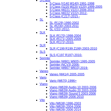
S-Class
S-Class (V140 W140) 1991-1998
S-Class (S220 W220 V220) 1999-2005
S-Class (W221 V221) 2006-2012
S-Class (W222 V222) 2012-
S-Class (C217) 2015 -
SL
SL (R129) 1990-2002
SL (R230) 2003-2011
SL (231) 2012-
SLK
SLK (R170) 1998-2004
SLK (R171) 2005-2009
SLK (R172) 2010-
SLR
SLR (C199 R199 Z199) 2003-2010
SLS
SLS (C197 R197) 2010-
Sprinter
Sprinter (W901 W905) 1995-2005
Sprinter (NCV3) 2006-
Sprinter (W907 W910) 2019-
Vaneo
Vaneo (W414) 2005-2005
Vario
Vario (W670) 1996>
Viano
Viano (W639) Audio 10 2003-2006
Viano (W639) Audio 20 2003-2006
Viano (W639) Sound 5 2003-2006
Viano (W639) 2006-2010
Vito
Vito (W638) 1996-2003
Vito (W639) 2004-2006
Vito (W639) 2006-2014