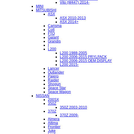
Vito (W447) 2014-
MINI
MITSUBISHI
ASX
ASX 2010-2013
ASX 2014>
Carisma
Colt
FTO
Galant
Grandis
I
L200
L200 1988-2005
L200 2006-2015 PRYLFACK
L200 2006-2015 OEM DISPLAY
L200 2015-
Lancer
Outlander
Pajero
Raider
Shogun
Space Star
Space Wagon
NISSAN
200SX
350Z
350Z 2003-2010
370Z
370Z 2009-
Almera
Altima
Frontier
Juke