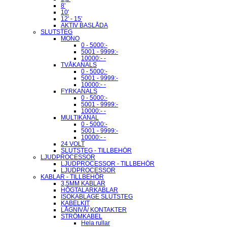
8'
10'
12' - 15'
AKTIV BASLÅDA
SLUTSTEG
MONO
0 - 5000:-
5001 - 9999:-
10000:- -
TVÅKANALS
0 - 5000:-
5001 - 9999:-
10000:- -
FYRKANALS
0 - 5000:-
5001 - 9999:-
10000:- -
MULTIKANAL
0 - 5000:-
5001 - 9999:-
10000:- -
24 VOLT
SLUTSTEG - TILLBEHÖR
LJUDPROCESSOR
LJUDPROCESSOR - TILLBEHÖR
LJUDPROCESSOR
KABLAR - TILLBEHÖR
3,5MM KABLAR
HÖGTALARKABLAR
ISOKABLAGE SLUTSTEG
KABELKIT
LÅGNIVÅ/ KONTAKTER
STRÖMKABEL
Hela rullar