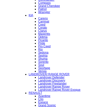
Compass
Grand Cherokee
Patriot
Wrangler
KIA
Carens
Carnival
Ceed
Cerato
Clarus
Magentis
Optima
Picanto
Pride
Pro Ceed
Rio
Sedona
Sephia
Shuma
Sorento
Soul
Sportage
Venga
LANDROVER/ RANGE ROVER
Landrover Defender
Landrover Discovery
Landrover Freelander
Landrover Range Rover
Landrover Range Rover Evoque
RENAULT
Avantime
Clio
Espace
Grand Scenic