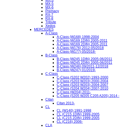
MX-5
MX-6
Premacy
RX-7
RX-8
Tribute
Xedos
MERCEDES
A-Class
A-Class (W168) 1998-2004
A-Class (W169 1DIN) 2005-2011
A-Class (W169 2DIN) 2005-2011
A-Class (W176) 2012-05/2018
A-Class (W177) 05/2018-
B-Class
B-Class (W245 1DIN) 2005-06/2011
B-Class (W245 2DIN) 2005-06/2011
B-Class (W246) 09/2011-12/2018
B-Class (W247) 01/2019-
C-Class
C-Class (S202 W202) 1993-2000
C-Class (S203 W203) 2000-2004
C-Class (S203 W203) 2004-2007
C-Class (S204 W204) 2007-2010
C-Class (W204) 2011-
C-Class (S205 W205 C205 A205) 2014 -
Citan
Citan 2013-
CL
CL (W140) 1991-1998
CL (C215 1DIN) 1999-2005
CL (C215 2DIN) 1999-2005
CL (C216) 2006-
CLA