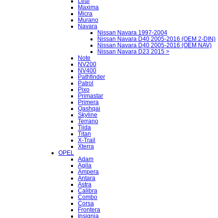
Leaf
Maxima
Micra
Murano
Navara
Nissan Navara 1997-2004
Nissan Navara D40 2005-2016 (OEM 2-DIN)
Nissan Navara D40 2005-2016 (OEM NAV)
Nissan Navara D23 2015 >
Note
NV200
NV400
Pathfinder
Patrol
Pixo
Primastar
Primera
Qashqai
Skyline
Terrano
Tiida
Titan
X-Trail
Xterra
OPEL
Adam
Agila
Ampera
Antara
Astra
Calibra
Combo
Corsa
Frontera
Insignia