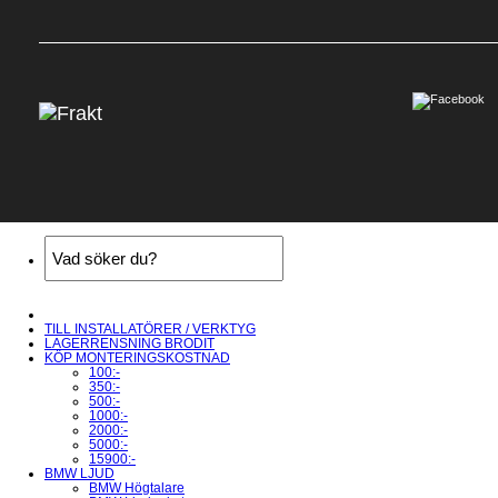
TILL INSTALLATÖRER / VERKTYG
LAGERRENSNING BRODIT
KÖP MONTERINGSKOSTNAD
100:-
350:-
500:-
1000:-
2000:-
5000:-
15900:-
BMW LJUD
BMW Högtalare