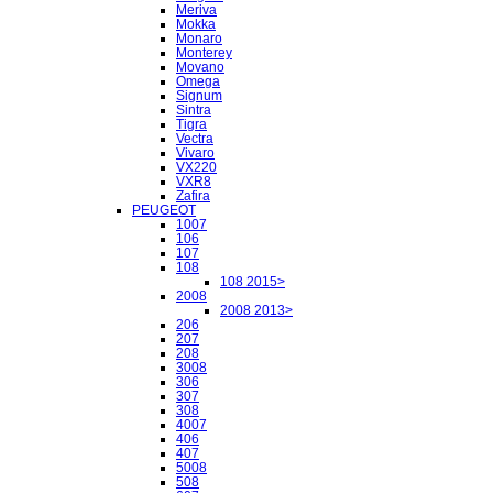
Meriva
Mokka
Monaro
Monterey
Movano
Omega
Signum
Sintra
Tigra
Vectra
Vivaro
VX220
VXR8
Zafira
PEUGEOT
1007
106
107
108
108 2015>
2008
2008 2013>
206
207
208
3008
306
307
308
4007
406
407
5008
508