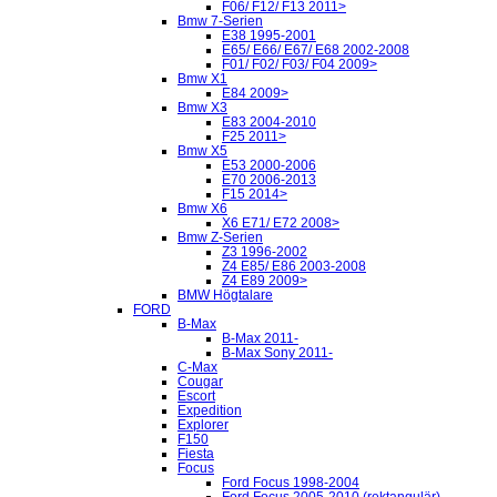
F06/ F12/ F13 2011>
Bmw 7-Serien
E38 1995-2001
E65/ E66/ E67/ E68 2002-2008
F01/ F02/ F03/ F04 2009>
Bmw X1
E84 2009>
Bmw X3
E83 2004-2010
F25 2011>
Bmw X5
E53 2000-2006
E70 2006-2013
F15 2014>
Bmw X6
X6 E71/ E72 2008>
Bmw Z-Serien
Z3 1996-2002
Z4 E85/ E86 2003-2008
Z4 E89 2009>
BMW Högtalare
FORD
B-Max
B-Max 2011-
B-Max Sony 2011-
C-Max
Cougar
Escort
Expedition
Explorer
F150
Fiesta
Focus
Ford Focus 1998-2004
Ford Focus 2005-2010 (rektangulär)