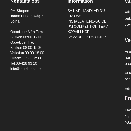
Kontakta oss
Information
Vä
PM-Shopen
SÅ HÄR HANDLAR DU
Vår
Johan Enbergsväg 2
OM OSS
bak
Solna
INSTALLATIONS-GUIDE
tre
PM COMPETITION TEAM
Öppettider Mån-Tors:
KÖPVILLKOR
Butiken 08:00-17:00
SAMARBETSPARTNER
Va
Öppettider Fre:
Butiken 08:00-15:30
Vi 
Verkstan 09:00-18:00
har 
Lunch: 11:30-12:30
Tel:08-428 93 10
prod
info@pm-shopen.se
Vi 
och
Vår
Fr
Lev
*Fri
*Gäl