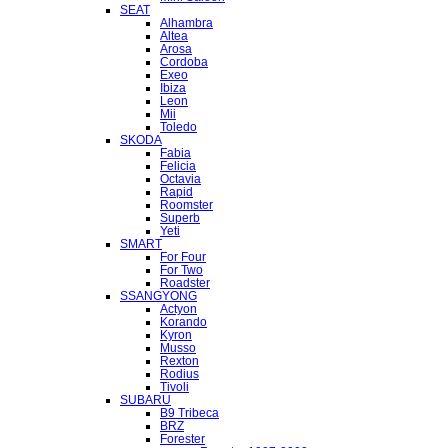
SEAT
Alhambra
Altea
Arosa
Cordoba
Exeo
Ibiza
Leon
Mii
Toledo
SKODA
Fabia
Felicia
Octavia
Rapid
Roomster
Superb
Yeti
SMART
For Four
For Two
Roadster
SSANGYONG
Actyon
Korando
Kyron
Musso
Rexton
Rodius
Tivoli
SUBARU
B9 Tribeca
BRZ
Forester