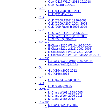
CLA (C117 W117) 2013-12/2018
CLA (W118) 01/2019-
CLC
CLC (CL203) 2008-2011
CLC (C204) 2012-
CLK
CLK (C208 A208) 1996-2002
CLK (C209 A209) 2003 -2008
CLK (209 Facelift) 2005-2009
CLS
CLS (W219 C219) 2006-2010
CLS (W218 C218) 2011-2018
CLS (C257) 03/2018-
E-Class
E-Class (S210 W210) 1995-2001
E-Class (S211 W211) 2002-2008
E-Class (S212 W212 V212) 2009-
E-Class (S213 W213 C238 A238) 2016 -
G-Class
G-Class (W460 W461) 1997-2011
G-Class (W463) 2012-
GL
GL (X164) 2006-2012
GL (X166) 2013-
GLC
GLC (X253 C253) 2016 -
GLK
GLK (X204) 2008-
M-Class
M-Class W163 1998-2005
M-Class W164 2006-2011
M-Class W166 2012 -
R-Class
R-Class (W251) 2006-