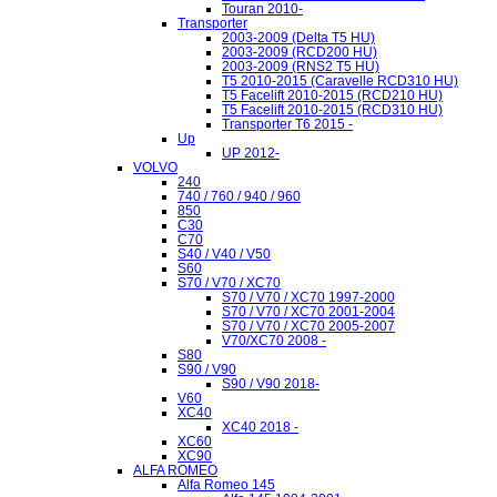
Touran 2010-
Transporter
2003-2009 (Delta T5 HU)
2003-2009 (RCD200 HU)
2003-2009 (RNS2 T5 HU)
T5 2010-2015 (Caravelle RCD310 HU)
T5 Facelift 2010-2015 (RCD210 HU)
T5 Facelift 2010-2015 (RCD310 HU)
Transporter T6 2015 -
Up
UP 2012-
VOLVO
240
740 / 760 / 940 / 960
850
C30
C70
S40 / V40 / V50
S60
S70 / V70 / XC70
S70 / V70 / XC70 1997-2000
S70 / V70 / XC70 2001-2004
S70 / V70 / XC70 2005-2007
V70/XC70 2008 -
S80
S90 / V90
S90 / V90 2018-
V60
XC40
XC40 2018 -
XC60
XC90
ALFA ROMEO
Alfa Romeo 145