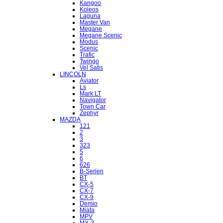
Kangoo
Koleos
Laguna
Master Van
Megane
Megane Scenic
Modus
Scenic
Trafic
Twingo
Vel Satis
LINCOLN
Aviator
Ls
Mark LT
Navigator
Town Car
Zephyr
MAZDA
121
2
3
323
5
6
626
B-Serien
BT
CX-5
CX-7
CX-9
Demio
Miata
MPV
MX-3