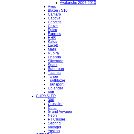
Avalanche 2007-2013
Aveo
Blazer / S10
Camaro
Captiva
Corvette
Cruze
Epica
Express
HHR
Kalos
Lacetti
Matiz
Nubira
Orlando
Silverado
Spark
Suburban
Tacuma
Tahoe
Trailblazer
Transport
Uplander
Volt
CHRYSLER
300
Crossfire
Delta
Grand Voyager
Neon
PT Cruiser
Sebring
Voyager
Ypsilon