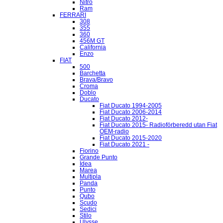
Nitro
Ram
FERRARI
308
355
360
456M GT
California
Enzo
FIAT
500
Barchetta
Brava/Bravo
Croma
Doblo
Ducato
Fiat Ducato 1994-2005
Fiat Ducato 2006-2014
Fiat Ducato 2012-
Fiat Ducato 2015- Radioförberedd utan Fiat
OEM-radio
Fiat Ducato 2015-2020
Fiat Ducato 2021 -
Fiorino
Grande Punto
Idea
Marea
Multipla
Panda
Punto
Qubo
Scudo
Sedici
Stilo
Ulysse