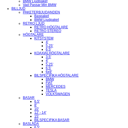
BMW Ljudpaket
Vad Passar Min BMW
BILLJUD
PAKETERBJUDANDEN
Baspaket
BMW Ljudpaket
RETRO LJUD
RETRO HÖGTALARE
RETRO STEREO
HÖGTALARE
KITSYSTEM
4'
5,25'
6,5'
KOAXIALHÖGTALARE
3.5'
4'
5.25'
6.5'
6x9'
BILSPECIFIKA HÖGTALARE
BMW
FIAT
MERCEDES
TESLA
VOLKSWAGEN
BASAR
6.5'
8'
10'
12' - 14'
15'
BILSPECIFIKA BASAR
BASLÅDA
6,5'