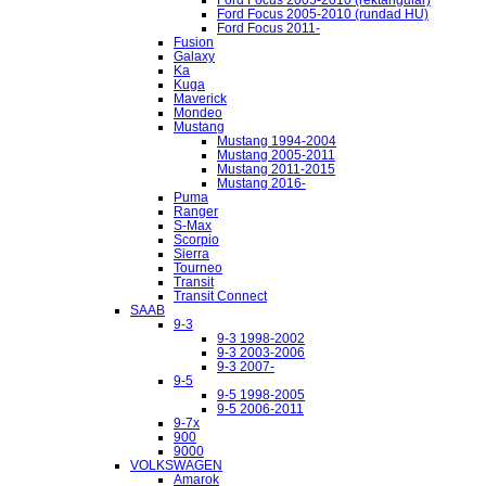
Ford Focus 2005-2010 (rundad HU)
Ford Focus 2011-
Fusion
Galaxy
Ka
Kuga
Maverick
Mondeo
Mustang
Mustang 1994-2004
Mustang 2005-2011
Mustang 2011-2015
Mustang 2016-
Puma
Ranger
S-Max
Scorpio
Sierra
Tourneo
Transit
Transit Connect
SAAB
9-3
9-3 1998-2002
9-3 2003-2006
9-3 2007-
9-5
9-5 1998-2005
9-5 2006-2011
9-7x
900
9000
VOLKSWAGEN
Amarok