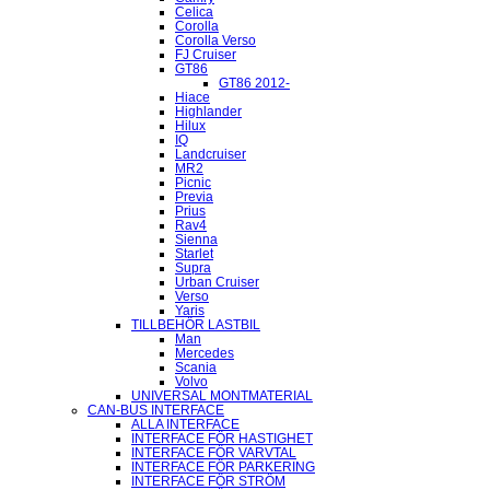
Celica
Corolla
Corolla Verso
FJ Cruiser
GT86
GT86 2012-
Hiace
Highlander
Hilux
IQ
Landcruiser
MR2
Picnic
Previa
Prius
Rav4
Sienna
Starlet
Supra
Urban Cruiser
Verso
Yaris
TILLBEHÖR LASTBIL
Man
Mercedes
Scania
Volvo
UNIVERSAL MONTMATERIAL
CAN-BUS INTERFACE
ALLA INTERFACE
INTERFACE FÖR HASTIGHET
INTERFACE FÖR VARVTAL
INTERFACE FÖR PARKERING
INTERFACE FÖR STRÖM