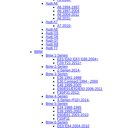
Audi A6
A6 1994-1997
A6 1997-2004
A6 2004-2011
A6 2011-
Audi A7
A7 2010-
Audi A8
Audi Q3
Audi Q5
Audi Q7
Audi R8
Audi TT
BMW
Bmw 1-Serien
E81/ E82/ E87/ E88 2004>
F20/ F21 2011>
Bmw 2-Serien
2-Serien 2014-
Bmw 3-Serien
E36 1991-1998
E36 Compact 1994 - 2000
E46 1999-2005
E90/E91/E92/E93 2006-2011
F30/F31 2012-
Bmw 4-Serien
4-Serien (F32) 2014-
Bmw 5-Serien
E34 1988-1995
E39 1995-2002
E60/E61 2003-2010
F10/F11
Bmw 6-Serien
E63/ E64 2004-2010