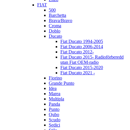
FIAT
500
Barchetta
Brava/Bravo
Croma
Doblo
Ducato
Fiat Ducato 1994-2005
Fiat Ducato 2006-2014
Fiat Ducato 2012-
Fiat Ducato 2015- Radioförberedd
utan Fiat OEM-radio
Fiat Ducato 2015-2020
Fiat Ducato 2021 -
Fiorino
Grande Punto
Idea
Marea
Multipla
Panda
Punto
Qubo
Scudo
Sedici