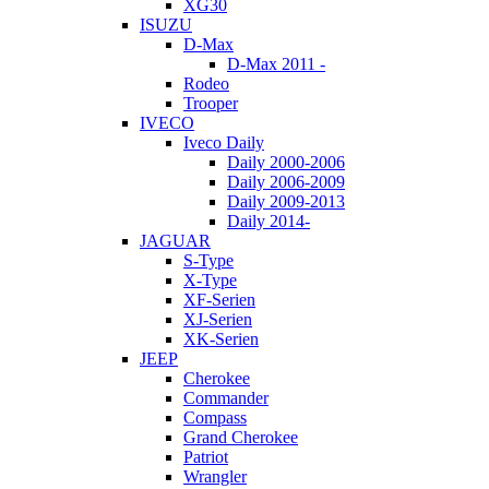
XG30
ISUZU
D-Max
D-Max 2011 -
Rodeo
Trooper
IVECO
Iveco Daily
Daily 2000-2006
Daily 2006-2009
Daily 2009-2013
Daily 2014-
JAGUAR
S-Type
X-Type
XF-Serien
XJ-Serien
XK-Serien
JEEP
Cherokee
Commander
Compass
Grand Cherokee
Patriot
Wrangler