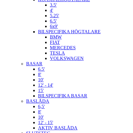
3.5'
4'
5.25'
6.5'
6x9'
BILSPECIFIKA HÖGTALARE
BMW
FIAT
MERCEDES
TESLA
VOLKSWAGEN
BASAR
6.5'
8'
10'
12' - 14'
15'
BILSPECIFIKA BASAR
BASLÅDA
6,5'
8'
10'
12' - 15'
AKTIV BASLÅDA