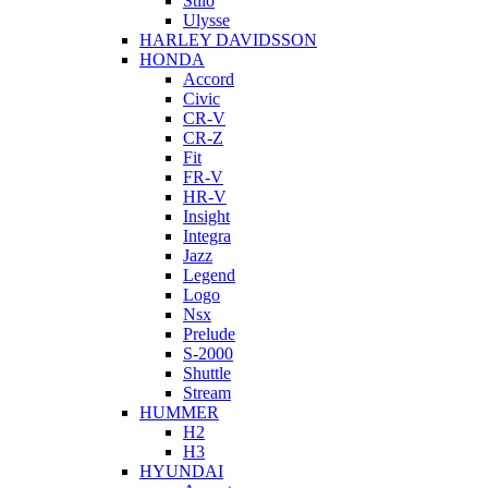
Stilo
Ulysse
HARLEY DAVIDSSON
HONDA
Accord
Civic
CR-V
CR-Z
Fit
FR-V
HR-V
Insight
Integra
Jazz
Legend
Logo
Nsx
Prelude
S-2000
Shuttle
Stream
HUMMER
H2
H3
HYUNDAI