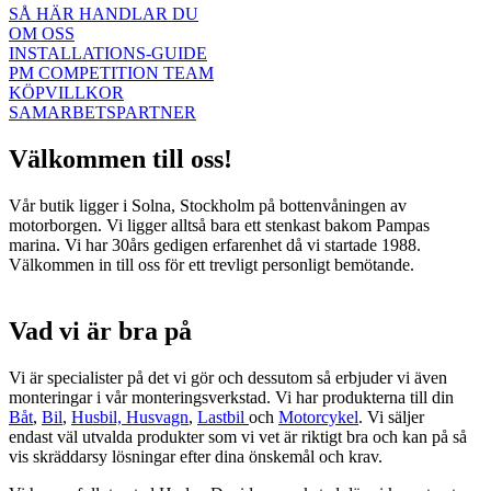
SÅ HÄR HANDLAR DU
OM OSS
INSTALLATIONS-GUIDE
PM COMPETITION TEAM
KÖPVILLKOR
SAMARBETSPARTNER
Välkommen till oss!
Vår butik ligger i Solna, Stockholm på bottenvåningen av
motorborgen. Vi ligger alltså bara ett stenkast bakom Pampas
marina. Vi har 30års gedigen erfarenhet då vi startade 1988.
Välkommen in till oss för ett trevligt personligt bemötande.
Vad vi är bra på
Vi är specialister på det vi gör och dessutom så erbjuder vi även
monteringar i vår monteringsverkstad. Vi har produkterna till din
Båt
,
Bil
,
Husbil, Husvagn
,
Lastbil
och
Motorcykel
. Vi säljer
endast väl utvalda produkter som vi vet är riktigt bra och kan på så
vis skräddarsy lösningar efter dina önskemål och krav.