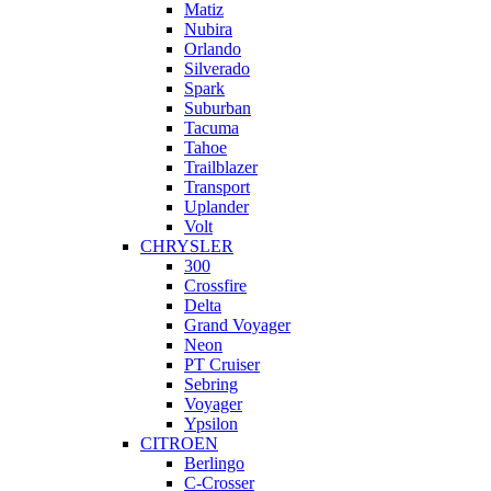
Matiz
Nubira
Orlando
Silverado
Spark
Suburban
Tacuma
Tahoe
Trailblazer
Transport
Uplander
Volt
CHRYSLER
300
Crossfire
Delta
Grand Voyager
Neon
PT Cruiser
Sebring
Voyager
Ypsilon
CITROEN
Berlingo
C-Crosser