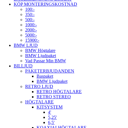
KÖP MONTERINGSKOSTNAD
100:-
350:-
500:-
1000:-
2000:-
5000:-
15900:-
BMW LJUD
BMW Högtalare
BMW Ljudpaket
Vad Passar Min BMW
BILLJUD
PAKETERBJUDANDEN
Baspaket
BMW Ljudpaket
RETRO LJUD
RETRO HÖGTALARE
RETRO STEREO
HÖGTALARE
KITSYSTEM
4'
5,25'
6,5'
KOAXIALHÖGTALARE