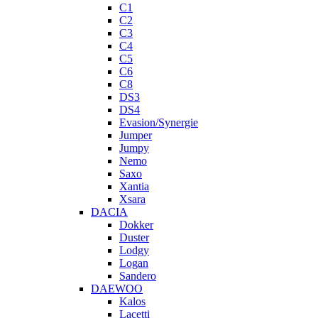
C1
C2
C3
C4
C5
C6
C8
DS3
DS4
Evasion/Synergie
Jumper
Jumpy
Nemo
Saxo
Xantia
Xsara
DACIA
Dokker
Duster
Lodgy
Logan
Sandero
DAEWOO
Kalos
Lacetti