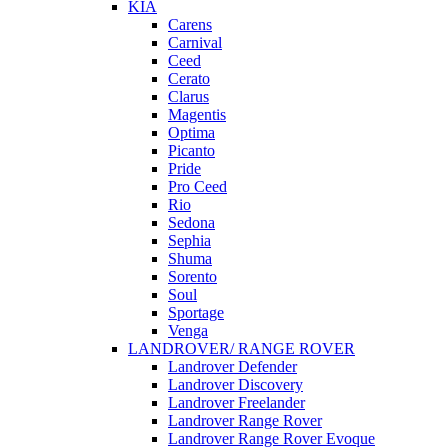
KIA
Carens
Carnival
Ceed
Cerato
Clarus
Magentis
Optima
Picanto
Pride
Pro Ceed
Rio
Sedona
Sephia
Shuma
Sorento
Soul
Sportage
Venga
LANDROVER/ RANGE ROVER
Landrover Defender
Landrover Discovery
Landrover Freelander
Landrover Range Rover
Landrover Range Rover Evoque