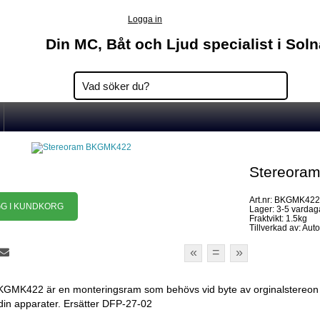
Logga in
Din MC, Båt och Ljud specialist i Sol
Stereora
Art.nr: BKGMK42
Lager: 3-5 vardag
Fraktvikt: 1.5kg
Tillverkad av: Aut
«
=
»
GMK422 är en monteringsram som behövs vid byte av orginalstereon t
din apparater. Ersätter DFP-27-02