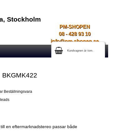
na, Stockholm
PM-SHOPEN
08 - 428 93 10
info@pm-shopen.se
Kundvagnen är tom.
m BKGMK422
2
ar Beställningsvara
oleads
ill en eftermarknadstereo passar både