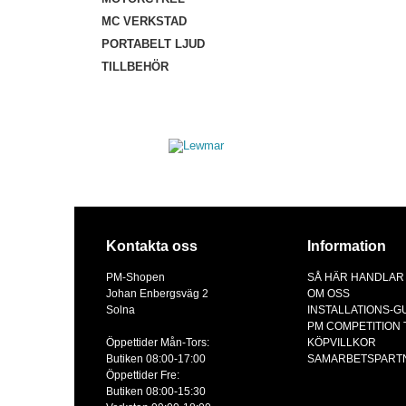
MC VERKSTAD
PORTABELT LJUD
TILLBEHÖR
Kontakta oss
Information
PM-Shopen
SÅ HÄR HANDLAR
Johan Enbergsväg 2
OM OSS
Solna
INSTALLATIONS-G
PM COMPETITION
Öppettider Mån-Tors:
KÖPVILLKOR
Butiken 08:00-17:00
SAMARBETSPART
Öppettider Fre:
Butiken 08:00-15:30