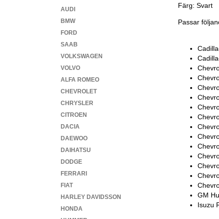
Färg: Svart
AUDI
BMW
Passar följan
FORD
SAAB
Cadill
VOLKSWAGEN
Cadill
Chevro
VOLVO
Chevro
ALFA ROMEO
Chevro
CHEVROLET
Chevro
CHRYSLER
Chevro
CITROEN
Chevro
Chevro
DACIA
Chevro
DAEWOO
Chevro
DAIHATSU
Chevro
DODGE
Chevro
FERRARI
Chevro
Chevro
FIAT
GM Hu
HARLEY DAVIDSSON
Isuzu 
HONDA