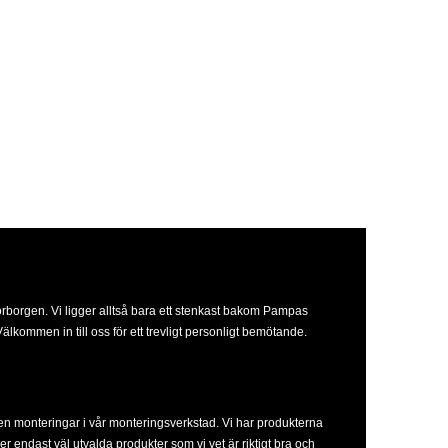
orborgen. Vi ligger alltså bara ett stenkast bakom Pampas
lkommen in till oss för ett trevligt personligt bemötande.
ven monteringar i vår monteringsverkstad. Vi har produkterna
ljer endast väl utvalda produkter som vi vet är riktigt bra och