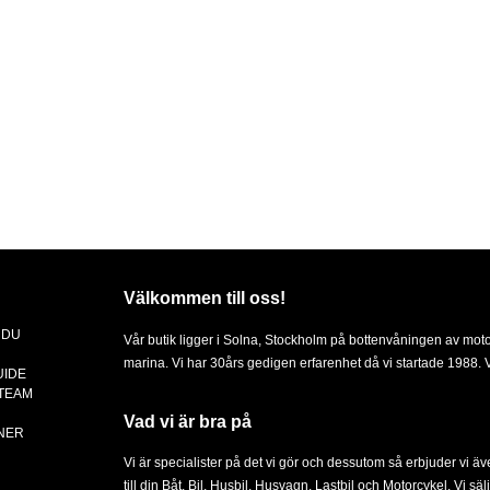
Välkommen till oss!
 DU
Vår butik ligger i Solna, Stockholm på bottenvåningen av mot
marina. Vi har 30års gedigen erfarenhet då vi startade 1988. Vä
UIDE
 TEAM
Vad vi är bra på
NER
Vi är specialister på det vi gör och dessutom så erbjuder vi ä
till din
Båt
,
Bil
,
Husbil, Husvagn
,
Lastbil
och
Motorcykel
. Vi sä