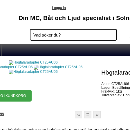
Logga in
Din MC, Båt och Ljud specialist i Sol
Högtalar
Art.nr: CT25AU06
Lager: Beställnin
Fraktvikt: 1kg
Tillverkad av: Co
«
=
»
en högtalaradapter som behövs när man ersätter original med efterm