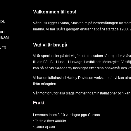
Välkommen till oss!
 DU
Vår butik ligger i Solna, Stockholm på bottenvåningen av mot
marina. Vi har 30års gedigen erfarenhet då vi startade 1988. Vä
UIDE
 TEAM
Vad vi är bra på
NER
Vi är specialister på det vi gör och dessutom så erbjuder vi ä
till din
Båt
,
Bil
,
Husbil, Husvagn
,
Lastbil
och
Motorcykel
. Vi sä
kan på så vis skräddarsy lösningar efter dina önskemål och kr
Vi har en fullutrustad Harley Davidson verkstad där vi kan utru
ifrån mängden.
Vår montör utför alla slags
monteringar/ installationer
och kan d
Frakt
Leverans inom 3-10 vardagar pga Corona
*Fri frakt över 4000kr
*Gäller ej Pall