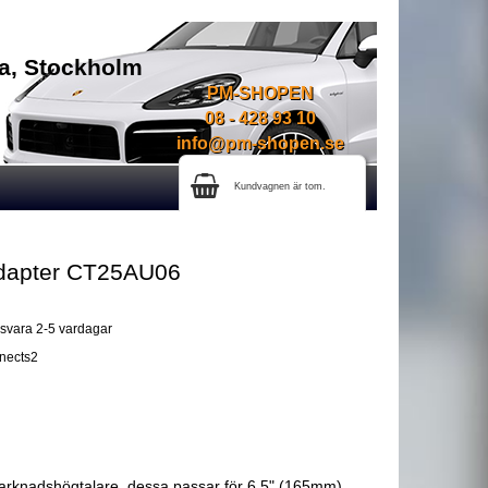
na, Stockholm
PM-SHOPEN
08 - 428 93 10
info@pm-shopen.se
Kundvagnen är tom.
adapter CT25AU06
gsvara 2-5 vardagar
nnects2
arknadshögtalare, dessa passar för 6,5" (165mm)