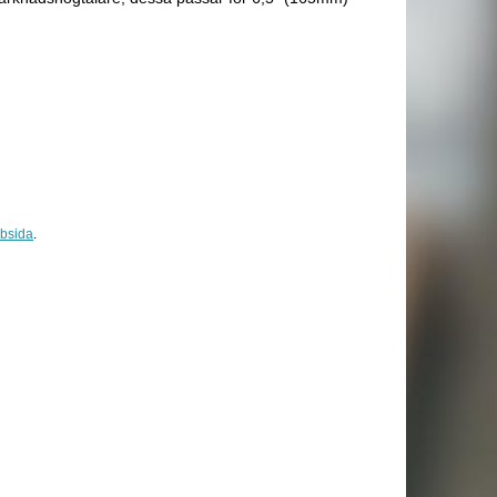
bsida
.