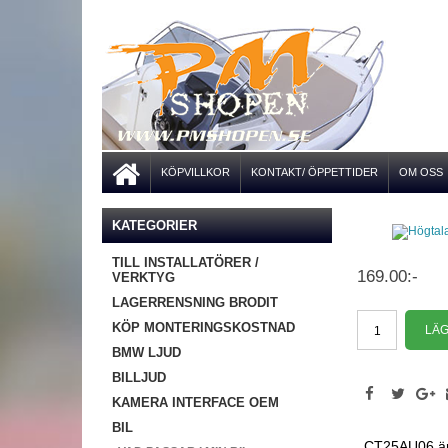
KÖPVILLKOR
KONTAKT/ ÖPPETTIDER
OM OSS
KATEGORIER
TILL INSTALLATÖRER /
169.00:-
VERKTYG
LAGERRENSNING BRODIT
KÖP MONTERINGSKOSTNAD
BMW LJUD
BILLJUD
KAMERA INTERFACE OEM
BIL
CT25AU06 är 