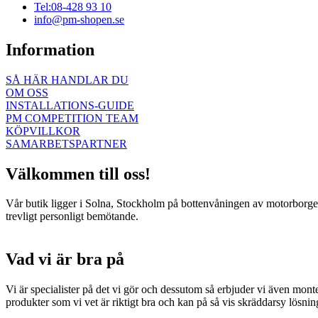
Tel:08-428 93 10
info@pm-shopen.se
Information
SÅ HÄR HANDLAR DU
OM OSS
INSTALLATIONS-GUIDE
PM COMPETITION TEAM
KÖPVILLKOR
SAMARBETSPARTNER
Välkommen till oss!
Vår butik ligger i Solna, Stockholm på bottenvåningen av motorborgen.
trevligt personligt bemötande.
Vad vi är bra på
Vi är specialister på det vi gör och dessutom så erbjuder vi även mont
produkter som vi vet är riktigt bra och kan på så vis skräddarsy lösni