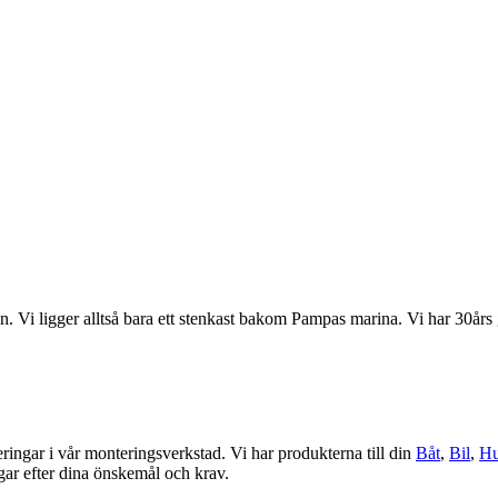
 Vi ligger alltså bara ett stenkast bakom Pampas marina. Vi har 30års g
eringar i vår monteringsverkstad. Vi har produkterna till din
Båt
,
Bil
,
Hu
ngar efter dina önskemål och krav.