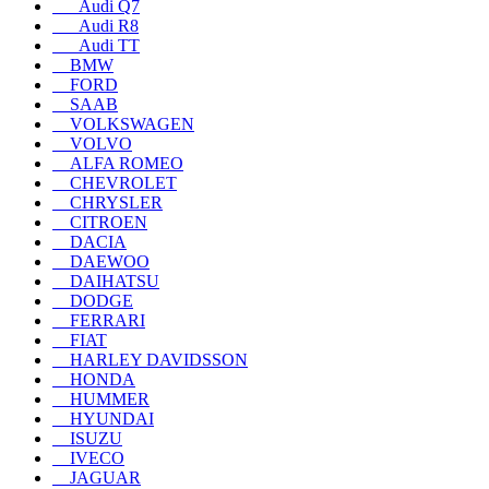
Audi Q7
Audi R8
Audi TT
BMW
FORD
SAAB
VOLKSWAGEN
VOLVO
ALFA ROMEO
CHEVROLET
CHRYSLER
CITROEN
DACIA
DAEWOO
DAIHATSU
DODGE
FERRARI
FIAT
HARLEY DAVIDSSON
HONDA
HUMMER
HYUNDAI
ISUZU
IVECO
JAGUAR