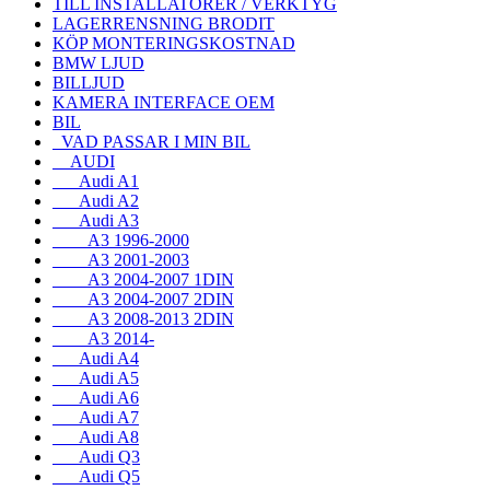
TILL INSTALLATÖRER / VERKTYG
LAGERRENSNING BRODIT
KÖP MONTERINGSKOSTNAD
BMW LJUD
BILLJUD
KAMERA INTERFACE OEM
BIL
VAD PASSAR I MIN BIL
AUDI
Audi A1
Audi A2
Audi A3
A3 1996-2000
A3 2001-2003
A3 2004-2007 1DIN
A3 2004-2007 2DIN
A3 2008-2013 2DIN
A3 2014-
Audi A4
Audi A5
Audi A6
Audi A7
Audi A8
Audi Q3
Audi Q5