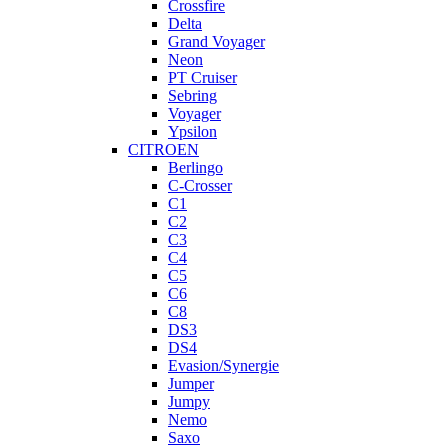
Crossfire
Delta
Grand Voyager
Neon
PT Cruiser
Sebring
Voyager
Ypsilon
CITROEN
Berlingo
C-Crosser
C1
C2
C3
C4
C5
C6
C8
DS3
DS4
Evasion/Synergie
Jumper
Jumpy
Nemo
Saxo