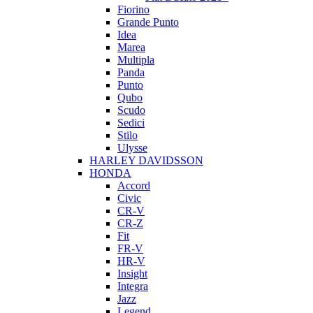
Fiorino
Grande Punto
Idea
Marea
Multipla
Panda
Punto
Qubo
Scudo
Sedici
Stilo
Ulysse
HARLEY DAVIDSSON
HONDA
Accord
Civic
CR-V
CR-Z
Fit
FR-V
HR-V
Insight
Integra
Jazz
Legend