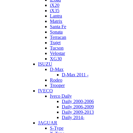
iX20
iX35
Lantra
Matrix
Santa Fe
Sonata
Terracan
Trajet
Tucson
Velostar
XG30
ISUZU
D-Max
D-Max 2011 -
Rodeo
Trooper
IVECO
Iveco Daily
Daily 2000-2006
Daily 2006-2009
Daily 2009-2013
Daily 2014-
JAGUAR
S-Type