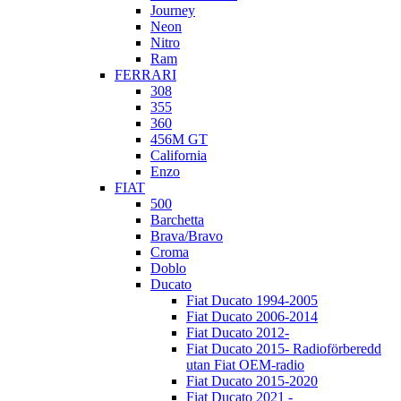
Journey
Neon
Nitro
Ram
FERRARI
308
355
360
456M GT
California
Enzo
FIAT
500
Barchetta
Brava/Bravo
Croma
Doblo
Ducato
Fiat Ducato 1994-2005
Fiat Ducato 2006-2014
Fiat Ducato 2012-
Fiat Ducato 2015- Radioförberedd
utan Fiat OEM-radio
Fiat Ducato 2015-2020
Fiat Ducato 2021 -