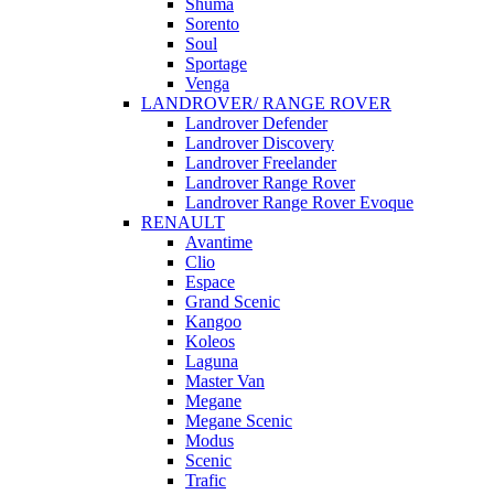
Shuma
Sorento
Soul
Sportage
Venga
LANDROVER/ RANGE ROVER
Landrover Defender
Landrover Discovery
Landrover Freelander
Landrover Range Rover
Landrover Range Rover Evoque
RENAULT
Avantime
Clio
Espace
Grand Scenic
Kangoo
Koleos
Laguna
Master Van
Megane
Megane Scenic
Modus
Scenic
Trafic