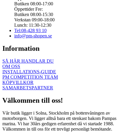
Butiken 08:00-17:00
Öppettider Fre:
Butiken 08:00-15:30
Verkstan 09:00-18:00
Lunch: 11:30-12:30
Tel:08-428 93 10
info@pm-shopen.se
Information
SÅ HÄR HANDLAR DU
OM OSS
INSTALLATIONS-GUIDE
PM COMPETITION TEAM
KÖPVILLKOR
SAMARBETSPARTNER
Välkommen till oss!
Vår butik ligger i Solna, Stockholm på bottenvåningen av
motorborgen. Vi ligger alltså bara ett stenkast bakom Pampas
marina. Vi har 30års gedigen erfarenhet då vi startade 1988.
Välkommen in till oss för ett trevligt personligt bemötande.