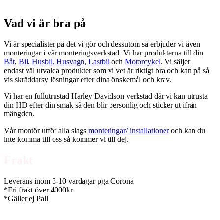
Vad vi är bra på
Vi är specialister på det vi gör och dessutom så erbjuder vi även
monteringar i vår monteringsverkstad. Vi har produkterna till din
Båt
,
Bil
,
Husbil, Husvagn
,
Lastbil
och
Motorcykel
. Vi säljer
endast väl utvalda produkter som vi vet är riktigt bra och kan på så
vis skräddarsy lösningar efter dina önskemål och krav.
Vi har en fullutrustad Harley Davidson verkstad där vi kan utrusta
din HD efter din smak så den blir personlig och sticker ut ifrån
mängden.
Vår montör utför alla slags
monteringar/ installationer
och kan du
inte komma till oss så kommer vi till dej.
Frakt
Leverans inom 3-10 vardagar pga Corona
*Fri frakt över 4000kr
*Gäller ej Pall