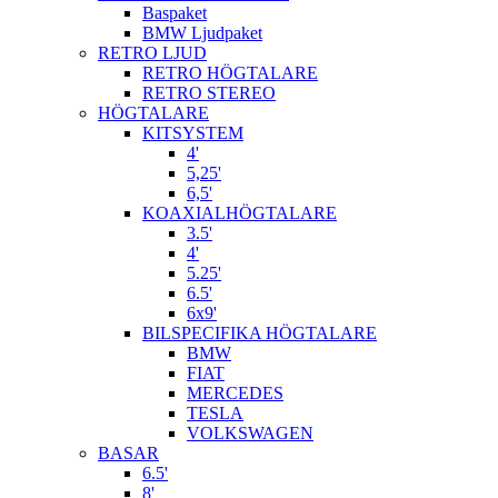
Baspaket
BMW Ljudpaket
RETRO LJUD
RETRO HÖGTALARE
RETRO STEREO
HÖGTALARE
KITSYSTEM
4'
5,25'
6,5'
KOAXIALHÖGTALARE
3.5'
4'
5.25'
6.5'
6x9'
BILSPECIFIKA HÖGTALARE
BMW
FIAT
MERCEDES
TESLA
VOLKSWAGEN
BASAR
6.5'
8'