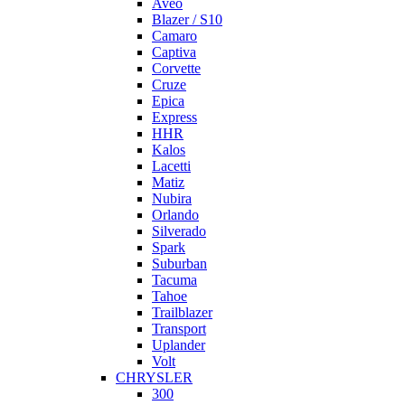
Aveo
Blazer / S10
Camaro
Captiva
Corvette
Cruze
Epica
Express
HHR
Kalos
Lacetti
Matiz
Nubira
Orlando
Silverado
Spark
Suburban
Tacuma
Tahoe
Trailblazer
Transport
Uplander
Volt
CHRYSLER
300