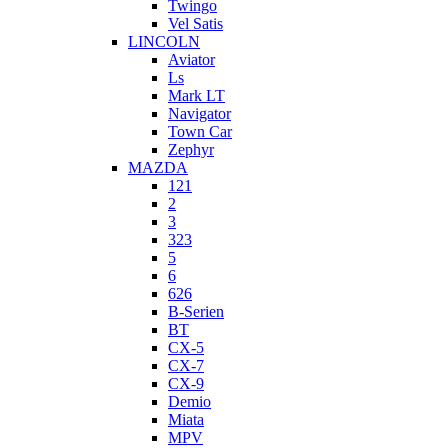
Twingo
Vel Satis
LINCOLN
Aviator
Ls
Mark LT
Navigator
Town Car
Zephyr
MAZDA
121
2
3
323
5
6
626
B-Serien
BT
CX-5
CX-7
CX-9
Demio
Miata
MPV