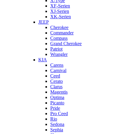
X-Type
XF-Serien
XJ-Serien
XK-Serien
JEEP
Cherokee
Commander
Compass
Grand Cherokee
Patriot
Wrangler
KIA
Carens
Carnival
Ceed
Cerato
Clarus
Magentis
Optima
Picanto
Pride
Pro Ceed
Rio
Sedona
Sephia