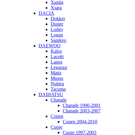
Xantia
Xsara
DACIA
Dokker
Duster
Lodgy
Logan
Sandero
DAEWOO
Kalos
Lacetti
Lanos
Leganza
Matiz
Musso
Nubira
Tacuma
DAIHATSU
Charade
Charade 1990-2001
Charade 2003-2007
Copen
Copen 2004-2010
Cuore
Cuore 1997-2003