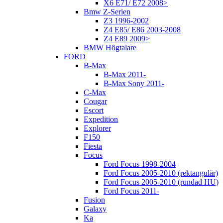
X6 E71/ E72 2008>
Bmw Z-Serien
Z3 1996-2002
Z4 E85/ E86 2003-2008
Z4 E89 2009>
BMW Högtalare
FORD
B-Max
B-Max 2011-
B-Max Sony 2011-
C-Max
Cougar
Escort
Expedition
Explorer
F150
Fiesta
Focus
Ford Focus 1998-2004
Ford Focus 2005-2010 (rektangulär)
Ford Focus 2005-2010 (rundad HU)
Ford Focus 2011-
Fusion
Galaxy
Ka