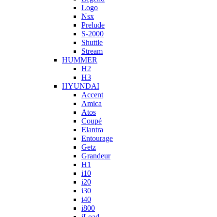
Logo
Nsx
Prelude
S-2000
Shuttle
Stream
HUMMER
H2
H3
HYUNDAI
Accent
Amica
Atos
Coupé
Elantra
Entourage
Getz
Grandeur
H1
i10
i20
i30
i40
i800
iLoad