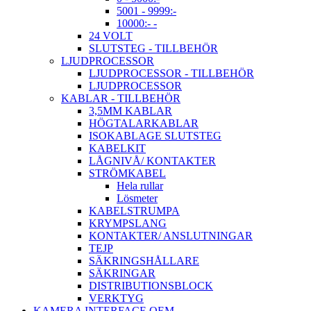
5001 - 9999:-
10000:- -
24 VOLT
SLUTSTEG - TILLBEHÖR
LJUDPROCESSOR
LJUDPROCESSOR - TILLBEHÖR
LJUDPROCESSOR
KABLAR - TILLBEHÖR
3,5MM KABLAR
HÖGTALARKABLAR
ISOKABLAGE SLUTSTEG
KABELKIT
LÅGNIVÅ/ KONTAKTER
STRÖMKABEL
Hela rullar
Lösmeter
KABELSTRUMPA
KRYMPSLANG
KONTAKTER/ ANSLUTNINGAR
TEJP
SÄKRINGSHÅLLARE
SÄKRINGAR
DISTRIBUTIONSBLOCK
VERKTYG
KAMERA INTERFACE OEM