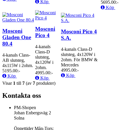
Köp
5695.00:-
Köp
Mosconi
Mosconi
Mosconi Pico 4
Pico 4
Gladen One
S.A.
80.4
4-kanals
4-kanals Class-D
Class-D
slutsteg, 4x120W i
4-kanals Class-
slutsteg,
2ohm. För BMW &
AB slutsteg,
4x120W i
Mercedes
4x115W i 2ohm.
2ohm.
4995.00:-
5195.00:-
4995.00:-
Köp
Köp
Köp
Visar
1
till
7
(av
7
produkter)
Kontakta oss
PM-Shopen
Johan Enbergsväg 2
Solna
Öppettider Mån-Tors: