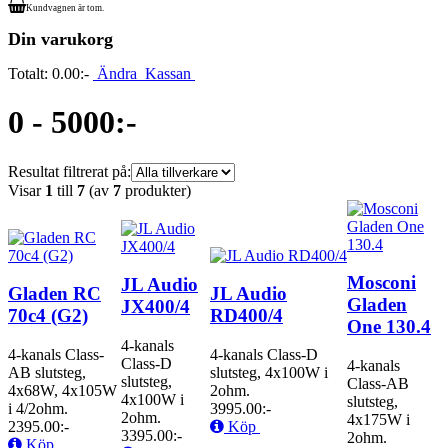
Kundvagnen är tom.
Din varukorg
Totalt:
0.00:-
Ändra
Kassan
0 - 5000:-
Resultat filtrerat på:
Visar
1
till
7
(av
7
produkter)
Mosconi
JL Audio
Gladen RC
JL Audio
Gladen
JX400/4
70c4 (G2)
RD400/4
One 130.4
4-kanals
4-kanals Class-
4-kanals Class-D
Class-D
4-kanals
AB slutsteg,
slutsteg, 4x100W i
slutsteg,
Class-AB
4x68W, 4x105W
2ohm.
4x100W i
slutsteg,
i 4/2ohm.
3995.00:-
2ohm.
4x175W i
2395.00:-
Köp
3395.00:-
2ohm.
Köp