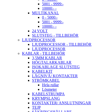
5001 - 9999:-
10000:- -
MULTIKANAL
0 - 5000:-
5001 - 9999:-
10000:- -
24 VOLT
SLUTSTEG - TILLBEHÖR
LJUDPROCESSOR
LJUDPROCESSOR - TILLBEHÖR
LJUDPROCESSOR
KABLAR - TILLBEHÖR
3,5MM KABLAR
HÖGTALARKABLAR
ISOKABLAGE SLUTSTEG
KABELKIT
LÅGNIVÅ/ KONTAKTER
STRÖMKABEL
Hela rullar
Lösmeter
KABELSTRUMPA
KRYMPSLANG
KONTAKTER/ ANSLUTNINGAR
TEJP
SÄKRINGSHÅLLARE