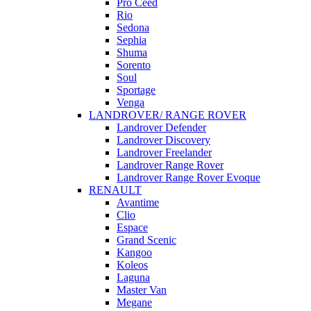
Pro Ceed
Rio
Sedona
Sephia
Shuma
Sorento
Soul
Sportage
Venga
LANDROVER/ RANGE ROVER
Landrover Defender
Landrover Discovery
Landrover Freelander
Landrover Range Rover
Landrover Range Rover Evoque
RENAULT
Avantime
Clio
Espace
Grand Scenic
Kangoo
Koleos
Laguna
Master Van
Megane