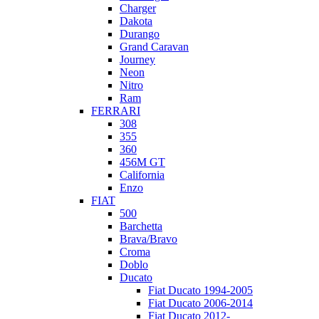
Charger
Dakota
Durango
Grand Caravan
Journey
Neon
Nitro
Ram
FERRARI
308
355
360
456M GT
California
Enzo
FIAT
500
Barchetta
Brava/Bravo
Croma
Doblo
Ducato
Fiat Ducato 1994-2005
Fiat Ducato 2006-2014
Fiat Ducato 2012-