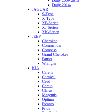
Daily 2009-2013
Daily 2014-
JAGUAR
S-Type
X-Type
XF-Serien
XJ-Serien
XK-Serien
JEEP
Cherokee
Commander
Compass
Grand Cherokee
Patriot
Wrangler
KIA
Carens
Carnival
Ceed
Cerato
Clarus
Magentis
Optima
Picanto
Pride