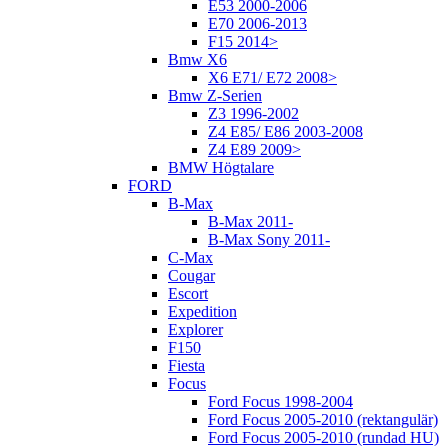
E53 2000-2006
E70 2006-2013
F15 2014>
Bmw X6
X6 E71/ E72 2008>
Bmw Z-Serien
Z3 1996-2002
Z4 E85/ E86 2003-2008
Z4 E89 2009>
BMW Högtalare
FORD
B-Max
B-Max 2011-
B-Max Sony 2011-
C-Max
Cougar
Escort
Expedition
Explorer
F150
Fiesta
Focus
Ford Focus 1998-2004
Ford Focus 2005-2010 (rektangulär)
Ford Focus 2005-2010 (rundad HU)