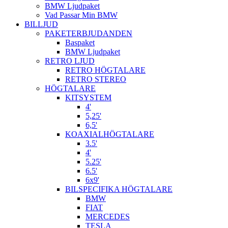
BMW Ljudpaket
Vad Passar Min BMW
BILLJUD
PAKETERBJUDANDEN
Baspaket
BMW Ljudpaket
RETRO LJUD
RETRO HÖGTALARE
RETRO STEREO
HÖGTALARE
KITSYSTEM
4'
5,25'
6,5'
KOAXIALHÖGTALARE
3.5'
4'
5.25'
6.5'
6x9'
BILSPECIFIKA HÖGTALARE
BMW
FIAT
MERCEDES
TESLA