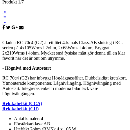
Produkt 1/7
«
=
»
Gladen RC 70c4 (G2) är ett litet 4-kanals Class-AB slutsteg i RC-
serien på 4x105Wrms i 2ohm, 2x68Wrms i 4ohm, Bryggat
2x210Wrms i 4ohm. Mycket små fysiska mått gör denna till en klar
favorit när det är ont om utrymme.
-
Högnivå med Autostart
RC 70c4 (G2) har inbyggt Hög/lågpassfilter, Dubbelsidigt kretskort,
Ytmonterade komponenter, Lågnivåingång. Högnivåingång med
Autostart.
Integreras enkelt i moderna bilar tack vare
högnivåingången.
Rek.kabelkit (CCA)
Rek.kabelkit (CU)
Antal kanaler: 4
Förstärkarklass: AB
Uteffekt 2ohm (RMS): 4 x 105 W