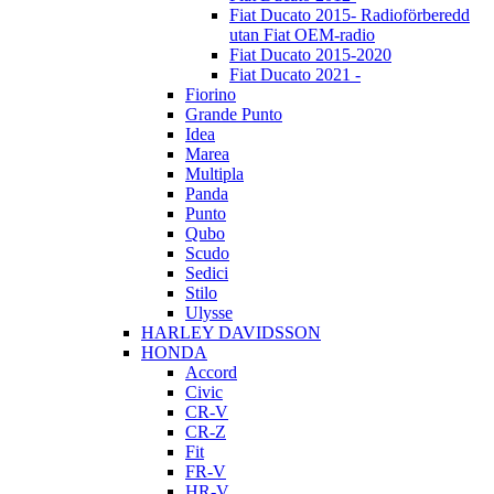
Fiat Ducato 2015- Radioförberedd
utan Fiat OEM-radio
Fiat Ducato 2015-2020
Fiat Ducato 2021 -
Fiorino
Grande Punto
Idea
Marea
Multipla
Panda
Punto
Qubo
Scudo
Sedici
Stilo
Ulysse
HARLEY DAVIDSSON
HONDA
Accord
Civic
CR-V
CR-Z
Fit
FR-V
HR-V