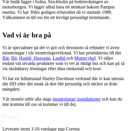
Vår butik ligger i Solna, Stockholm på bottenvåningen av
motorborgen. Vi ligger alltså bara ett stenkast bakom Pampas
marina. Vi har 30års gedigen erfarenhet då vi startade 1988.
Välkommen in till oss för ett trevligt personligt bemötande.
Vad vi är bra på
Vi är specialister på det vi gör och dessutom så erbjuder vi även
monteringar i vår monteringsverkstad. Vi har produkterna till din
Båt
,
Bil
,
Husbil, Husvagn
,
Lastbil
och
Motorcykel
. Vi säljer
endast väl utvalda produkter som vi vet är riktigt bra och kan på så
vis skräddarsy lösningar efter dina önskemål och krav.
Vi har en fullutrustad Harley Davidson verkstad där vi kan utrusta
din HD efter din smak så den blir personlig och sticker ut ifrån
mängden.
Vår montör utför alla slags
monteringar/ installationer
och kan du
inte komma till oss så kommer vi till dej.
Frakt
Leverans inom 3-10 vardagar pga Corona