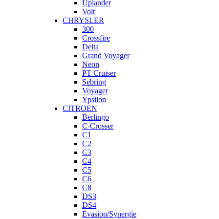
Uplander
Volt
CHRYSLER
300
Crossfire
Delta
Grand Voyager
Neon
PT Cruiser
Sebring
Voyager
Ypsilon
CITROEN
Berlingo
C-Crosser
C1
C2
C3
C4
C5
C6
C8
DS3
DS4
Evasion/Synergie