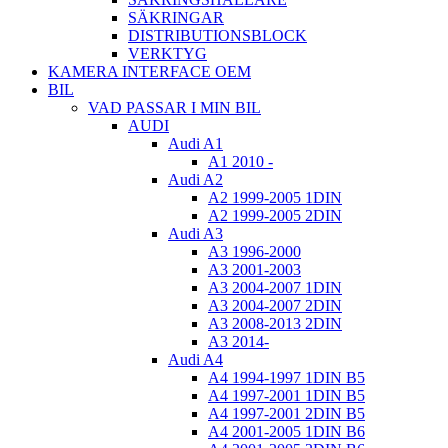
SÄKRINGAR
DISTRIBUTIONSBLOCK
VERKTYG
KAMERA INTERFACE OEM
BIL
VAD PASSAR I MIN BIL
AUDI
Audi A1
A1 2010 -
Audi A2
A2 1999-2005 1DIN
A2 1999-2005 2DIN
Audi A3
A3 1996-2000
A3 2001-2003
A3 2004-2007 1DIN
A3 2004-2007 2DIN
A3 2008-2013 2DIN
A3 2014-
Audi A4
A4 1994-1997 1DIN B5
A4 1997-2001 1DIN B5
A4 1997-2001 2DIN B5
A4 2001-2005 1DIN B6