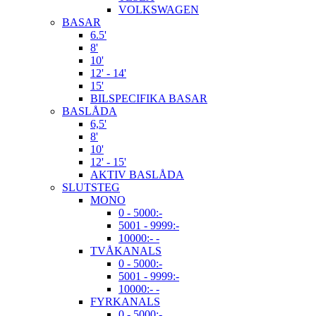
VOLKSWAGEN
BASAR
6.5'
8'
10'
12' - 14'
15'
BILSPECIFIKA BASAR
BASLÅDA
6,5'
8'
10'
12' - 15'
AKTIV BASLÅDA
SLUTSTEG
MONO
0 - 5000:-
5001 - 9999:-
10000:- -
TVÅKANALS
0 - 5000:-
5001 - 9999:-
10000:- -
FYRKANALS
0 - 5000:-