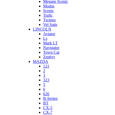
Megane Scenic
Modus
Scenic
Trafic
Twingo
Vel Satis
LINCOLN
Aviator
Ls
Mark LT
Navigator
Town Car
Zephyr
MAZDA
121
2
3
323
5
6
626
B-Serien
BT
CX-5
CX-7