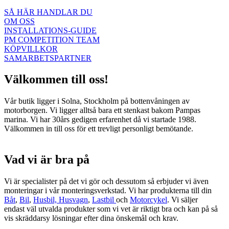
SÅ HÄR HANDLAR DU
OM OSS
INSTALLATIONS-GUIDE
PM COMPETITION TEAM
KÖPVILLKOR
SAMARBETSPARTNER
Välkommen till oss!
Vår butik ligger i Solna, Stockholm på bottenvåningen av
motorborgen. Vi ligger alltså bara ett stenkast bakom Pampas
marina. Vi har 30års gedigen erfarenhet då vi startade 1988.
Välkommen in till oss för ett trevligt personligt bemötande.
Vad vi är bra på
Vi är specialister på det vi gör och dessutom så erbjuder vi även
monteringar i vår monteringsverkstad. Vi har produkterna till din
Båt
,
Bil
,
Husbil, Husvagn
,
Lastbil
och
Motorcykel
. Vi säljer
endast väl utvalda produkter som vi vet är riktigt bra och kan på så
vis skräddarsy lösningar efter dina önskemål och krav.