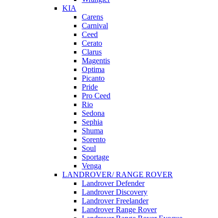
KIA
Carens
Carnival
Ceed
Cerato
Clarus
Magentis
Optima
Picanto
Pride
Pro Ceed
Rio
Sedona
Sephia
Shuma
Sorento
Soul
Sportage
Venga
LANDROVER/ RANGE ROVER
Landrover Defender
Landrover Discovery
Landrover Freelander
Landrover Range Rover