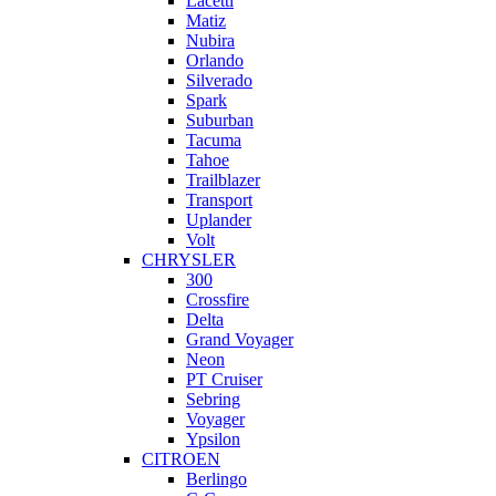
Lacetti
Matiz
Nubira
Orlando
Silverado
Spark
Suburban
Tacuma
Tahoe
Trailblazer
Transport
Uplander
Volt
CHRYSLER
300
Crossfire
Delta
Grand Voyager
Neon
PT Cruiser
Sebring
Voyager
Ypsilon
CITROEN
Berlingo