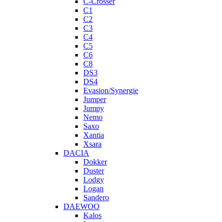
C-Crosser
C1
C2
C3
C4
C5
C6
C8
DS3
DS4
Evasion/Synergie
Jumper
Jumpy
Nemo
Saxo
Xantia
Xsara
DACIA
Dokker
Duster
Lodgy
Logan
Sandero
DAEWOO
Kalos