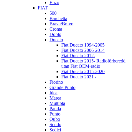
Enzo
FIAT
500
Barchetta
Brava/Bravo
Croma
Doblo
Ducato
Fiat Ducato 1994-2005
Fiat Ducato 2006-2014
Fiat Ducato 2012-
Fiat Ducato 2015- Radioförberedd
utan Fiat OEM-radio
Fiat Ducato 2015-2020
Fiat Ducato 2021 -
Fiorino
Grande Punto
Idea
Marea
Multipla
Panda
Punto
Qubo
Scudo
Sedici