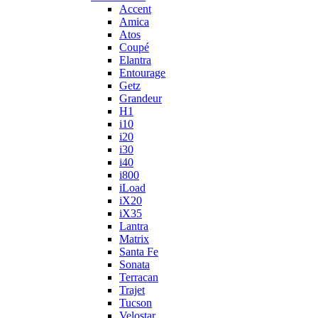
Accent
Amica
Atos
Coupé
Elantra
Entourage
Getz
Grandeur
H1
i10
i20
i30
i40
i800
iLoad
iX20
iX35
Lantra
Matrix
Santa Fe
Sonata
Terracan
Trajet
Tucson
Velostar