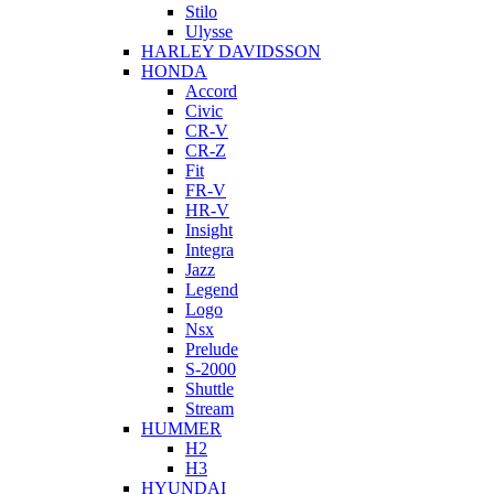
Stilo
Ulysse
HARLEY DAVIDSSON
HONDA
Accord
Civic
CR-V
CR-Z
Fit
FR-V
HR-V
Insight
Integra
Jazz
Legend
Logo
Nsx
Prelude
S-2000
Shuttle
Stream
HUMMER
H2
H3
HYUNDAI