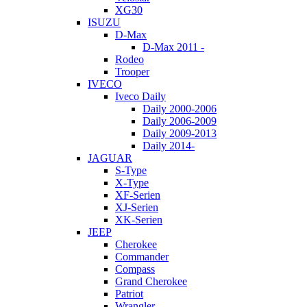
XG30
ISUZU
D-Max
D-Max 2011 -
Rodeo
Trooper
IVECO
Iveco Daily
Daily 2000-2006
Daily 2006-2009
Daily 2009-2013
Daily 2014-
JAGUAR
S-Type
X-Type
XF-Serien
XJ-Serien
XK-Serien
JEEP
Cherokee
Commander
Compass
Grand Cherokee
Patriot
Wrangler