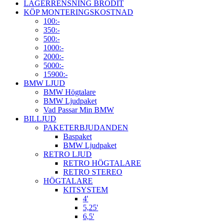
LAGERRENSNING BRODIT
KÖP MONTERINGSKOSTNAD
100:-
350:-
500:-
1000:-
2000:-
5000:-
15900:-
BMW LJUD
BMW Högtalare
BMW Ljudpaket
Vad Passar Min BMW
BILLJUD
PAKETERBJUDANDEN
Baspaket
BMW Ljudpaket
RETRO LJUD
RETRO HÖGTALARE
RETRO STEREO
HÖGTALARE
KITSYSTEM
4'
5,25'
6,5'