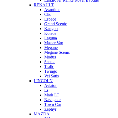
Landrover Range Rover Evoque
RENAULT
Avantime
Clio
Espace
Grand Scenic
Kangoo
Koleos
Laguna
Master Van
Megane
Megane Scenic
Modus
Scenic
Trafic
Twingo
Vel Satis
LINCOLN
Aviator
Ls
Mark LT
Navigator
Town Car
Zephyr
MAZDA