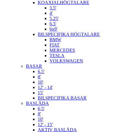
KOAXIALHÖGTALARE
3.5'
4'
5.25'
6.5'
6x9'
BILSPECIFIKA HÖGTALARE
BMW
FIAT
MERCEDES
TESLA
VOLKSWAGEN
BASAR
6.5'
8'
10'
12' - 14'
15'
BILSPECIFIKA BASAR
BASLÅDA
6,5'
8'
10'
12' - 15'
AKTIV BASLÅDA