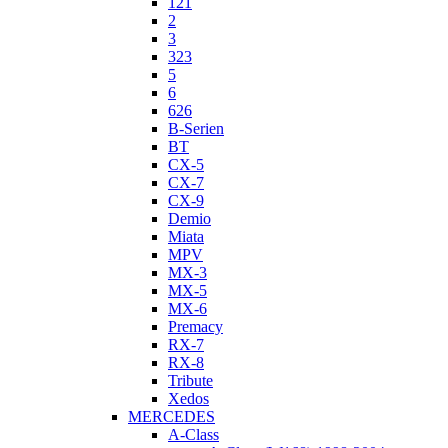
121
2
3
323
5
6
626
B-Serien
BT
CX-5
CX-7
CX-9
Demio
Miata
MPV
MX-3
MX-5
MX-6
Premacy
RX-7
RX-8
Tribute
Xedos
MERCEDES
A-Class