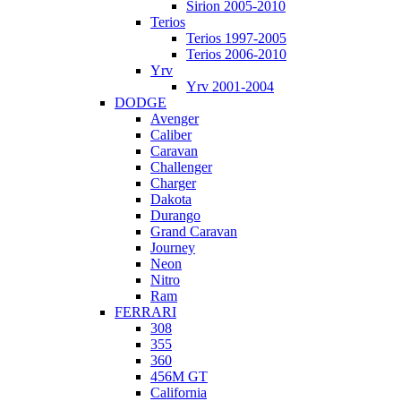
Sirion 2005-2010
Terios
Terios 1997-2005
Terios 2006-2010
Yrv
Yrv 2001-2004
DODGE
Avenger
Caliber
Caravan
Challenger
Charger
Dakota
Durango
Grand Caravan
Journey
Neon
Nitro
Ram
FERRARI
308
355
360
456M GT
California