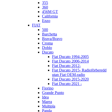
355
360
456M GT
California
Enzo
FIAT
500
Barchetta
Brava/Bravo
Croma
Doblo
Ducato
Fiat Ducato 1994-2005
Fiat Ducato 2006-2014
Fiat Ducato 2012-
Fiat Ducato 2015- Radioförberedd
utan Fiat OEM-radio
Fiat Ducato 2015-2020
Fiat Ducato 2021 -
Fiorino
Grande Punto
Idea
Marea
Multipla
Panda