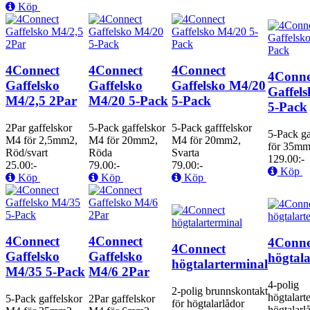
Köp
4Connect
4Connect
4Connect
4Conne
Gaffelsko
Gaffelsko
Gaffelsko M4/20
Gaffel
M4/2,5 2Par
M4/20 5-Pack
5-Pack
5-Pack
2Par gaffelskor
5-Pack gaffelskor
5-Pack gafffelskor
5-Pack g
M4 för 2,5mm2,
M4 för 20mm2,
M4 för 20mm2,
för 35mm
Röd/svart
Röda
Svarta
129.00:-
25.00:-
79.00:-
79.00:-
Köp
Köp
Köp
Köp
4Connect
4Connect
4Conne
4Connect
Gaffelsko
Gaffelsko
högtala
högtalarterminal
M4/35 5-Pack
M4/6 2Par
4-polig
2-polig brunnskontakt
högtalarte
5-Pack gaffelskor
2Par gaffelskor
för högtalarlådor
högtalarl