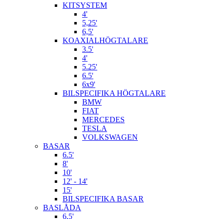
KITSYSTEM
4'
5,25'
6,5'
KOAXIALHÖGTALARE
3.5'
4'
5.25'
6.5'
6x9'
BILSPECIFIKA HÖGTALARE
BMW
FIAT
MERCEDES
TESLA
VOLKSWAGEN
BASAR
6.5'
8'
10'
12' - 14'
15'
BILSPECIFIKA BASAR
BASLÅDA
6,5'