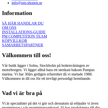
info@pm-shopen.se
Information
SÅ HÄR HANDLAR DU
OM OSS
INSTALLATIONS-GUIDE
PM COMPETITION TEAM
KÖPVILLKOR
SAMARBETSPARTNER
Välkommen till oss!
Vår butik ligger i Solna, Stockholm på bottenvåningen av
motorborgen. Vi ligger alltså bara ett stenkast bakom Pampas
marina. Vi har 30års gedigen erfarenhet då vi startade 1988.
Välkommen in till oss för ett trevligt personligt bemötande.
Vad vi är bra på
Vi är specialister på det vi gör och dessutom så erbjuder vi även
monteringar i vår monteringsverkstad. Vi har produkterna till din