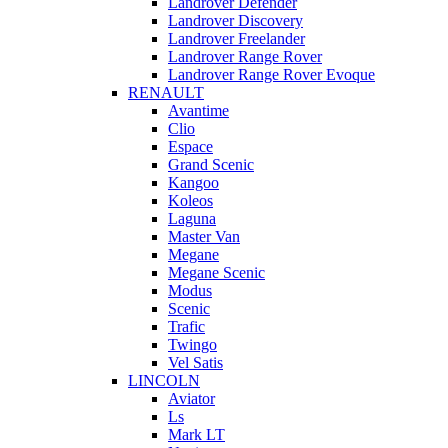
Landrover Defender
Landrover Discovery
Landrover Freelander
Landrover Range Rover
Landrover Range Rover Evoque
RENAULT
Avantime
Clio
Espace
Grand Scenic
Kangoo
Koleos
Laguna
Master Van
Megane
Megane Scenic
Modus
Scenic
Trafic
Twingo
Vel Satis
LINCOLN
Aviator
Ls
Mark LT