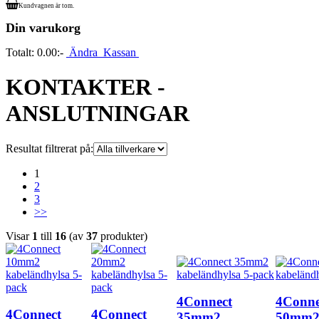
Kundvagnen är tom.
Din varukorg
Totalt:
0.00:-
Ändra
Kassan
KONTAKTER -
ANSLUTNINGAR
Resultat filtrerat på:
1
2
3
>>
Visar
1
till
16
(av
37
produkter)
4Connect
4Conne
4Connect
4Connect
35mm2
50mm