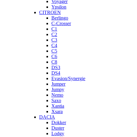
Voyager
Ypsilon
CITROEN
Berlingo
C-Crosser
C1
C2
C3
C4
C5
C6
C8
DS3
DS4
Evasion/Synergie
Jumper
Jumpy
Nemo
Saxo
Xantia
Xsara
DACIA
Dokker
Duster
Lodgy