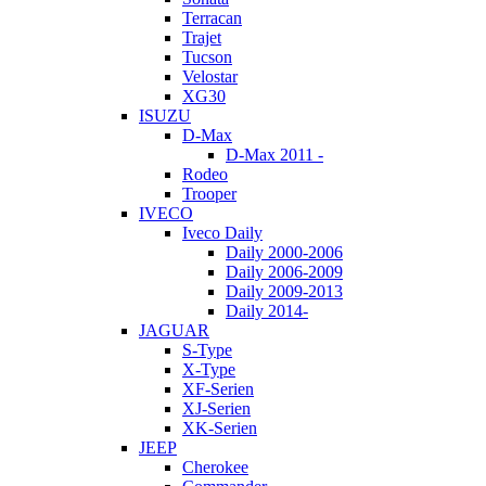
Terracan
Trajet
Tucson
Velostar
XG30
ISUZU
D-Max
D-Max 2011 -
Rodeo
Trooper
IVECO
Iveco Daily
Daily 2000-2006
Daily 2006-2009
Daily 2009-2013
Daily 2014-
JAGUAR
S-Type
X-Type
XF-Serien
XJ-Serien
XK-Serien
JEEP
Cherokee