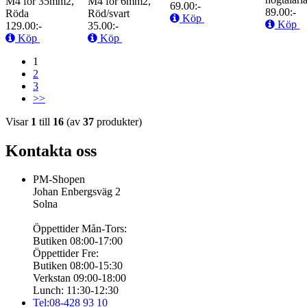
M4 för 35mm2,
M4 för 6mm2,
69.00:-
89.00:-
Röda
Röd/svart
Köp
Köp
129.00:-
35.00:-
Köp
Köp
1
2
3
>>
Visar
1
till
16
(av
37
produkter)
Kontakta oss
PM-Shopen
Johan Enbergsväg 2
Solna
Öppettider Mån-Tors:
Butiken 08:00-17:00
Öppettider Fre:
Butiken 08:00-15:30
Verkstan 09:00-18:00
Lunch: 11:30-12:30
Tel:08-428 93 10