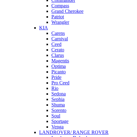
Commander
Compass
Grand Cherokee
Patriot
Wrangler
KIA
Carens
Carnival
Ceed
Cerato
Clarus
Magentis
Optima
Picanto
Pride
Pro Ceed
Rio
Sedona
Sephia
Shuma
Sorento
Soul
Sportage
Venga
LANDROVER/ RANGE ROVER