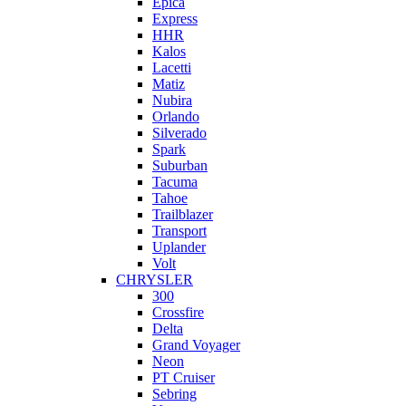
Epica
Express
HHR
Kalos
Lacetti
Matiz
Nubira
Orlando
Silverado
Spark
Suburban
Tacuma
Tahoe
Trailblazer
Transport
Uplander
Volt
CHRYSLER
300
Crossfire
Delta
Grand Voyager
Neon
PT Cruiser
Sebring