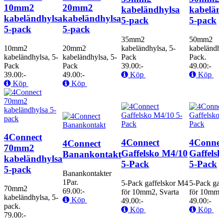
10mm2
20mm2
kabeländhylsa
kabelä
kabeländhylsa
kabeländhylsa
5-pack
5-pack
5-pack
5-pack
35mm2
50mm2
10mm2
20mm2
kabeländhylsa, 5-
kabeländh
kabeländhylsa, 5-
kabeländhylsa, 5-
Pack
Pack.
Pack
Pack
39.00:-
49.00:-
39.00:-
49.00:-
Köp
Köp
Köp
Köp
4Connect
4Connect
4Conne
4Connect
70mm2
Gaffelsko M4/10
Gaffel
Banankontakt
kabeländhylsa
5-Pack
5-Pack
5-pack
Banankontakter
1Par.
5-Pack gaffelskor M4
5-Pack g
70mm2
69.00:-
för 10mm2, Svarta
för 10mm
kabeländhylsa, 5-
Köp
49.00:-
49.00:-
pack.
Köp
Köp
79.00:-