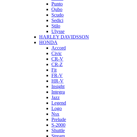
Punto
Qubo
Scudo
Sedici
Stilo
Ulysse
HARLEY DAVIDSSON
HONDA
Accord
Civic
CR-V
CR-Z
Fit
FR-V
HR-V
Insight
Integra
Jazz
Legend
Logo
Nsx
Prelude
S-2000
Shuttle
Stream