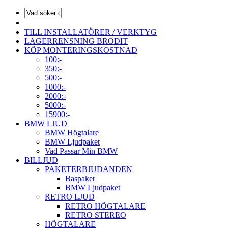
TILL INSTALLATÖRER / VERKTYG
LAGERRENSNING BRODIT
KÖP MONTERINGSKOSTNAD
100:-
350:-
500:-
1000:-
2000:-
5000:-
15900:-
BMW LJUD
BMW Högtalare
BMW Ljudpaket
Vad Passar Min BMW
BILLJUD
PAKETERBJUDANDEN
Baspaket
BMW Ljudpaket
RETRO LJUD
RETRO HÖGTALARE
RETRO STEREO
HÖGTALARE