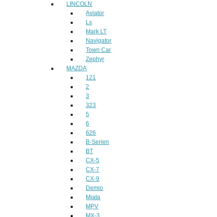
LINCOLN
Aviator
Ls
Mark LT
Navigator
Town Car
Zephyr
MAZDA
121
2
3
323
5
6
626
B-Serien
BT
CX-5
CX-7
CX-9
Demio
Miata
MPV
MX-3