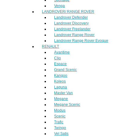
Venga
LANDROVER/ RANGE ROVER
Landrover Defender
Landrover Discovery
Landrover Freelander
Landrover Range Rover
Landrover Range Rover Evoque
RENAULT
Avantime
Clio
Espace
Grand Scenic
Kangoo
Koleos
Laguna
Master Van
Megane
Megane Scenic
Modus
Scenic
Trafic
Twingo
Vel Satis