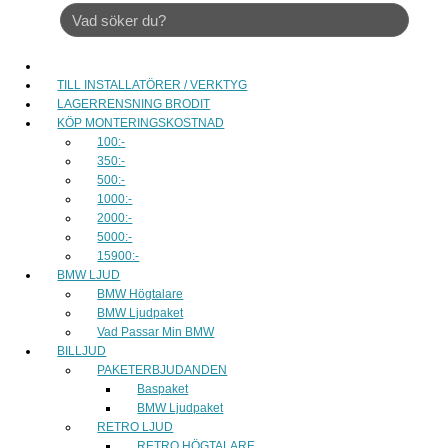
TILL INSTALLATÖRER / VERKTYG
LAGERRENSNING BRODIT
KÖP MONTERINGSKOSTNAD
100:-
350:-
500:-
1000:-
2000:-
5000:-
15900:-
BMW LJUD
BMW Högtalare
BMW Ljudpaket
Vad Passar Min BMW
BILLJUD
PAKETERBJUDANDEN
Baspaket
BMW Ljudpaket
RETRO LJUD
RETRO HÖGTALARE