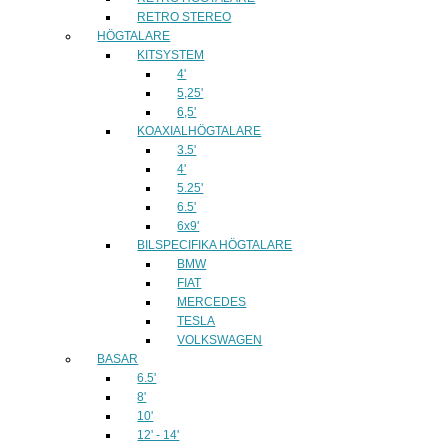
RETRO STEREO
HÖGTALARE
KITSYSTEM
4'
5,25'
6,5'
KOAXIALHÖGTALARE
3.5'
4'
5.25'
6.5'
6x9'
BILSPECIFIKA HÖGTALARE
BMW
FIAT
MERCEDES
TESLA
VOLKSWAGEN
BASAR
6.5'
8'
10'
12' - 14'