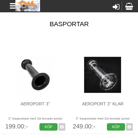
BASPORTAR
AEROPORT 3"
AEROPORT 3" KLAR
3" basportsats med 2st konade portar
3" basportsats med 2st konade portar
199.00:-
249.00:-
KÖP
KÖP