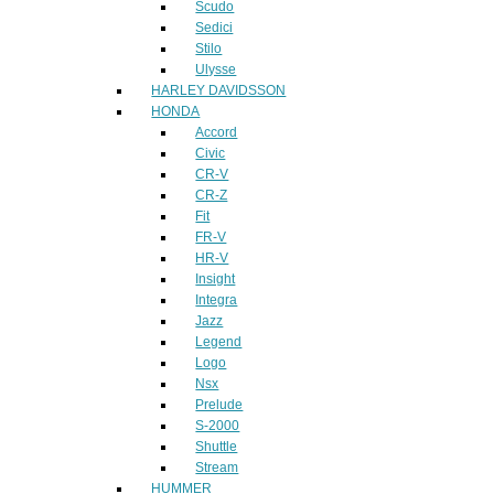
Scudo
Sedici
Stilo
Ulysse
HARLEY DAVIDSSON
HONDA
Accord
Civic
CR-V
CR-Z
Fit
FR-V
HR-V
Insight
Integra
Jazz
Legend
Logo
Nsx
Prelude
S-2000
Shuttle
Stream
HUMMER