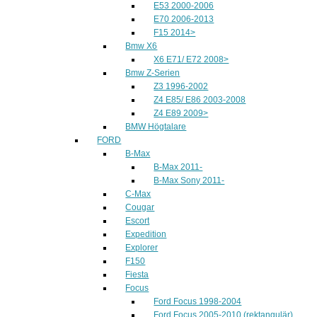
E53 2000-2006
E70 2006-2013
F15 2014>
Bmw X6
X6 E71/ E72 2008>
Bmw Z-Serien
Z3 1996-2002
Z4 E85/ E86 2003-2008
Z4 E89 2009>
BMW Högtalare
FORD
B-Max
B-Max 2011-
B-Max Sony 2011-
C-Max
Cougar
Escort
Expedition
Explorer
F150
Fiesta
Focus
Ford Focus 1998-2004
Ford Focus 2005-2010 (rektangulär)