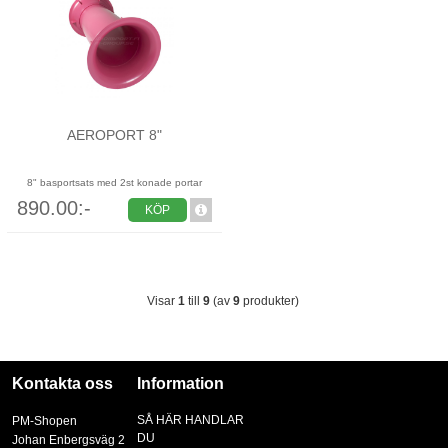
AEROPORT 8"
8" basportsats med 2st konade portar
890.00:-
KÖP
Visar
1
till
9
(av
9
produkter)
Kontakta oss
Information
SÅ HÄR HANDLAR
PM-Shopen
DU
Johan Enbergsväg 2