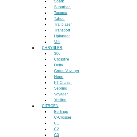
Spark
Suburban
Tacuma
Tahoe
Trailblazer
Transport
Uplander
Volt
CHRYSLER
300
Crossfire
Delta
Grand Voyager
Neon
PT Cruiser
Sebring
Voyager
Ypsilon
CITROEN
Berlingo
C-Crosser
C1
C2
C3