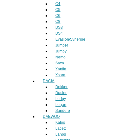
C4
C5
C6
C8
DS3
DS4
Evasion/Synergie
Jumper
Jumpy
Nemo
Saxo
Xantia
Xsara
DACIA
Dokker
Duster
Lodgy
Logan
Sandero
DAEWOO
Kalos
Lacetti
Lanos