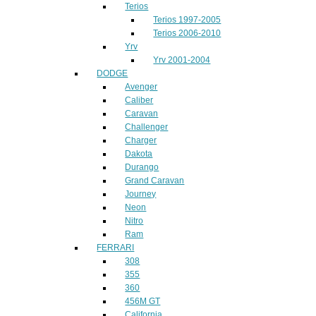
Terios
Terios 1997-2005
Terios 2006-2010
Yrv
Yrv 2001-2004
DODGE
Avenger
Caliber
Caravan
Challenger
Charger
Dakota
Durango
Grand Caravan
Journey
Neon
Nitro
Ram
FERRARI
308
355
360
456M GT
California