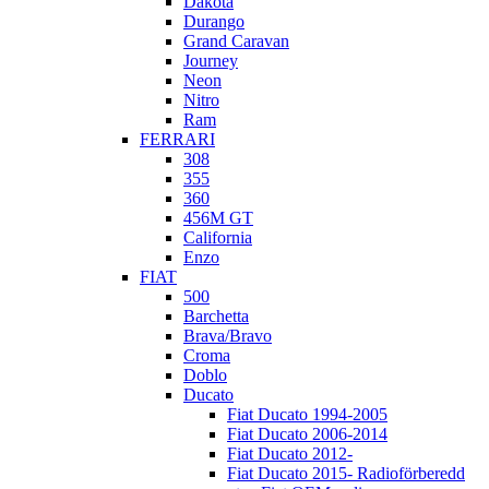
Dakota
Durango
Grand Caravan
Journey
Neon
Nitro
Ram
FERRARI
308
355
360
456M GT
California
Enzo
FIAT
500
Barchetta
Brava/Bravo
Croma
Doblo
Ducato
Fiat Ducato 1994-2005
Fiat Ducato 2006-2014
Fiat Ducato 2012-
Fiat Ducato 2015- Radioförberedd