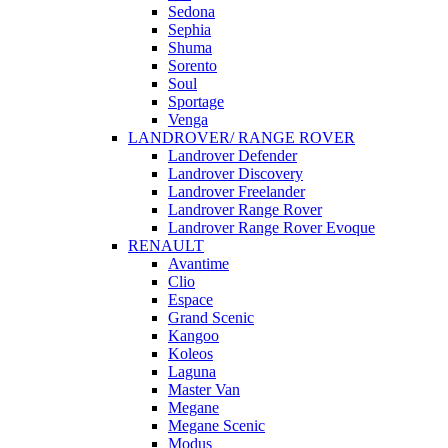
Sedona
Sephia
Shuma
Sorento
Soul
Sportage
Venga
LANDROVER/ RANGE ROVER
Landrover Defender
Landrover Discovery
Landrover Freelander
Landrover Range Rover
Landrover Range Rover Evoque
RENAULT
Avantime
Clio
Espace
Grand Scenic
Kangoo
Koleos
Laguna
Master Van
Megane
Megane Scenic
Modus