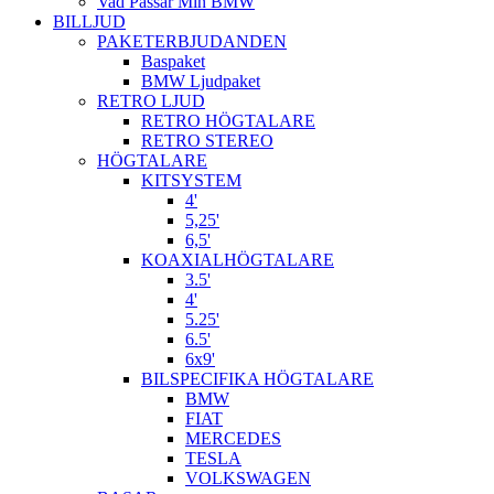
Vad Passar Min BMW
BILLJUD
PAKETERBJUDANDEN
Baspaket
BMW Ljudpaket
RETRO LJUD
RETRO HÖGTALARE
RETRO STEREO
HÖGTALARE
KITSYSTEM
4'
5,25'
6,5'
KOAXIALHÖGTALARE
3.5'
4'
5.25'
6.5'
6x9'
BILSPECIFIKA HÖGTALARE
BMW
FIAT
MERCEDES
TESLA
VOLKSWAGEN