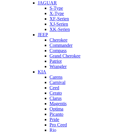
JAGUAR
S-Type
X-Type
XF-Serien
XJ-Serien
XK-Serien
JEEP
Cherokee
Commander
Compass
Grand Cherokee
Patriot
Wrangler
KIA
Carens
Carnival
Ceed
Cerato
Clarus
Magentis
Optima
Picanto
Pride
Pro Ceed
Rio