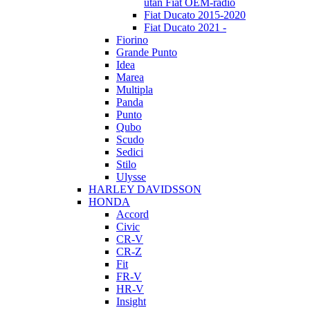
utan Fiat OEM-radio
Fiat Ducato 2015-2020
Fiat Ducato 2021 -
Fiorino
Grande Punto
Idea
Marea
Multipla
Panda
Punto
Qubo
Scudo
Sedici
Stilo
Ulysse
HARLEY DAVIDSSON
HONDA
Accord
Civic
CR-V
CR-Z
Fit
FR-V
HR-V
Insight