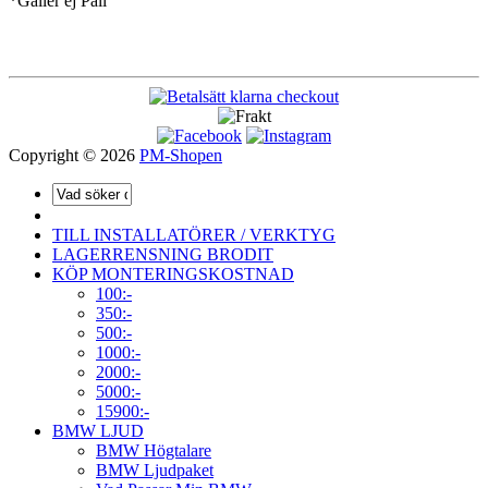
*Gäller ej Pall
Copyright © 2026
PM-Shopen
TILL INSTALLATÖRER / VERKTYG
LAGERRENSNING BRODIT
KÖP MONTERINGSKOSTNAD
100:-
350:-
500:-
1000:-
2000:-
5000:-
15900:-
BMW LJUD
BMW Högtalare
BMW Ljudpaket