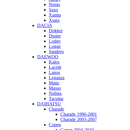
Nemo
Saxo
Xantia
Xsara
DACIA
Dokker
Duster
Lodgy
Logan
Sandero
DAEWOO
Kalos
Lacetti
Lanos
Leganza
Matiz
Musso
Nubira
Tacuma
DAIHATSU
Charade
Charade 1990-2001
Charade 2003-2007
Copen
Copen 2004-2010