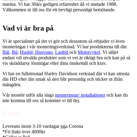
marina. Vi har 30års gedigen erfarenhet då vi startade 1988.
Välkommen in till oss för ett trevligt personligt bemötande.
Vad vi är bra på
Vi är specialister på det vi gör och dessutom så erbjuder vi även
monteringar i vår monteringsverkstad. Vi har produkterna till din
Båt
,
Bil
,
Husbil, Husvagn
,
Lastbil
och
Motorcykel
. Vi säljer
endast väl utvalda produkter som vi vet är riktigt bra och kan på så
vis skräddarsy lösningar efter dina önskemål och krav.
Vi har en fullutrustad Harley Davidson verkstad där vi kan utrusta
din HD efter din smak så den blir personlig och sticker ut ifrån
mängden.
Vår montör utför alla slags
monteringar/ installationer
och kan du
inte komma till oss så kommer vi till dej.
Frakt
Leverans inom 3-10 vardagar pga Corona
*Fri frakt över 4000kr