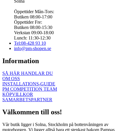
Solna
Öppettider Mån-Tors:
Butiken 08:00-17:00
Öppettider Fre:
Butiken 08:00-15:30
Verkstan 09:00-18:00
Lunch: 11:30-12:30
Tel:08-428 93 10
info@pm-shopen.se
Information
SÅ HÄR HANDLAR DU
OM OSS
INSTALLATIONS-GUIDE
PM COMPETITION TEAM
KÖPVILLKOR
SAMARBETSPARTNER
Välkommen till oss!
Vår butik ligger i Solna, Stockholm på bottenvåningen av
motorborgen. Vi ligger alltså bara ett stenkast bakom Pampas