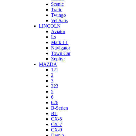
Scenic
Trafic
Twingo
Vel Satis
LINCOLN
Aviator
Ls
Mark LT
Navigator
Town Car
Zephyr
MAZDA
121
2
3
323
5
6
626
B-Serien
BT
CX-5
CX-7
CX-9
Demio