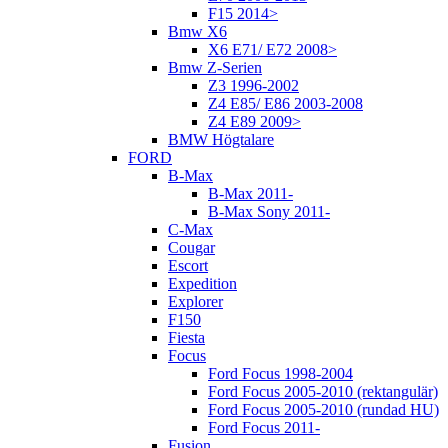
F15 2014>
Bmw X6
X6 E71/ E72 2008>
Bmw Z-Serien
Z3 1996-2002
Z4 E85/ E86 2003-2008
Z4 E89 2009>
BMW Högtalare
FORD
B-Max
B-Max 2011-
B-Max Sony 2011-
C-Max
Cougar
Escort
Expedition
Explorer
F150
Fiesta
Focus
Ford Focus 1998-2004
Ford Focus 2005-2010 (rektangulär)
Ford Focus 2005-2010 (rundad HU)
Ford Focus 2011-
Fusion