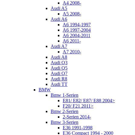
A4 2008-
Audi A5
A5 2008-
Audi A6
A6 1994-1997
A6 1997-2004
A6 2004-2011
A6 2011-
Audi A7
A7 2010-
Audi A8
Audi Q3
Audi Q5
Audi Q7
Audi R8
Audi TT
BMW
Bmw 1-Serien
E81/ E82/ E87/ E88 2004>
F20/ F21 2011>
Bmw 2-Serien
2-Serien 2014-
Bmw 3-Serien
E36 1991-1998
E36 Compact 1994 - 2000