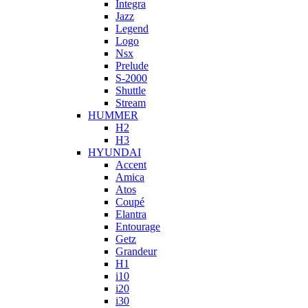
Integra
Jazz
Legend
Logo
Nsx
Prelude
S-2000
Shuttle
Stream
HUMMER
H2
H3
HYUNDAI
Accent
Amica
Atos
Coupé
Elantra
Entourage
Getz
Grandeur
H1
i10
i20
i30