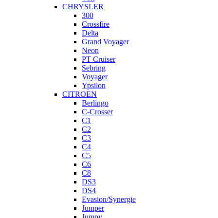
CHRYSLER
300
Crossfire
Delta
Grand Voyager
Neon
PT Cruiser
Sebring
Voyager
Ypsilon
CITROEN
Berlingo
C-Crosser
C1
C2
C3
C4
C5
C6
C8
DS3
DS4
Evasion/Synergie
Jumper
Jumpy