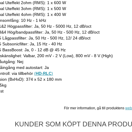
al Uteffekt 2ohm (RMS): 1 x 600 W
al Uteffekt 3ohm (RMS): 1 x 500 W
al Uteffekt 4ohm (RMS): 1 x 400 W
nsomfång: 10 Hz - 1 kHz
1&2 Högpassfilter: Ja, 50 Hz - 5000 Hz, 12 dB/oct
3&4 Hög/bandpassfilter: Ja, 50 Hz - 500 Hz, 12 dB/oct
5 Lågpassfilter: Ja, 50 Hz - 500 Hz, 12/ 24 dB/oct
 Subsonicfilter: Ja, 15 Hz - 40 Hz
5 BassBoost: Ja, 0 - 12 dB @ 45 Hz
skänslighet: Valbar, 200 mV - 2 V (Low), 800 mV - 8 V (High)
åutgång: Nej
åingång med autostart: Ja
ntroll: via tillbehör
(
HD-RLC
)
ion (BxHxD): 374 x 52 x 180 mm
,5kg
st
För mer information, gå till produktens
web
KUNDER SOM KÖPT DENNA PRODUK