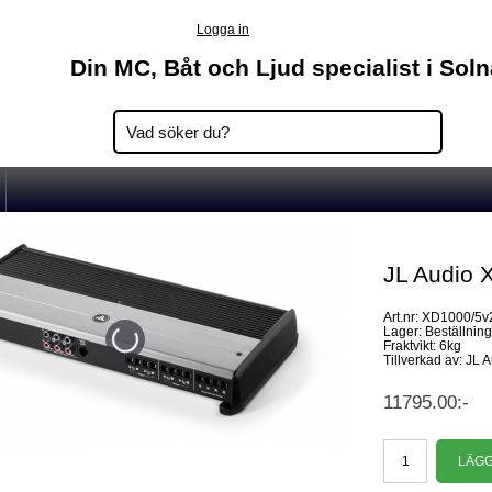
Logga in
Din MC, Båt och Ljud specialist i Sol
JL Audio 
Art.nr: XD1000/5v
Lager: Beställnin
Fraktvikt: 6kg
Tillverkad av: JL 
11795.00:-