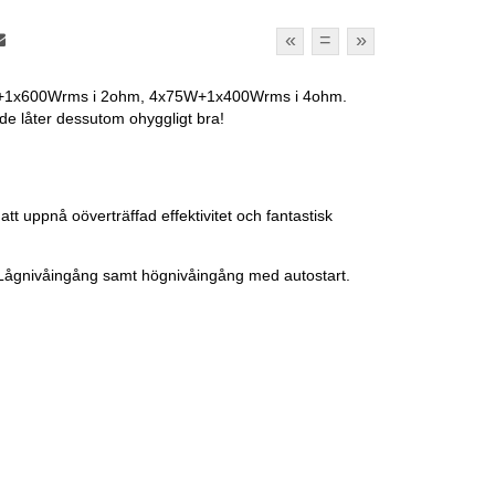
«
=
»
4x100+1x600Wrms i 2ohm, 4x75W+1x400Wrms i 4ohm.
de låter dessutom ohyggligt bra!
 uppnå oöverträffad effektivitet och fantastisk
 Lågnivåingång samt högnivåingång med autostart.