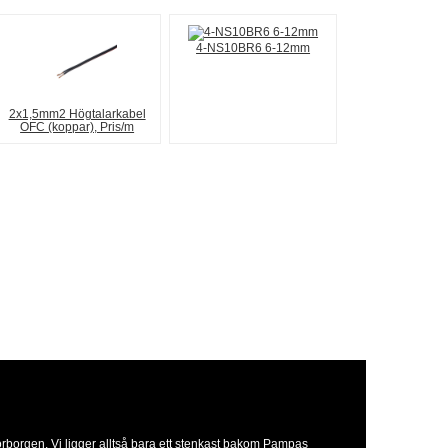
4-NS10BR6 6-12mm
2x1,5mm2 Högtalarkabel
OFC (koppar), Pris/m
orborgen. Vi ligger alltså bara ett stenkast bakom Pampas