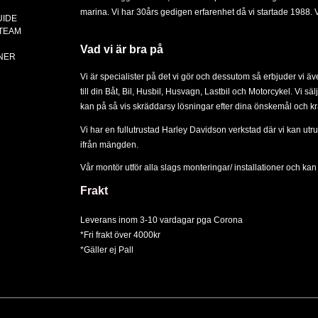
marina. Vi har 30års gedigen erfarenhet då vi startade 1988. Vä
UIDE
 TEAM
Vad vi är bra på
NER
Vi är specialister på det vi gör och dessutom så erbjuder vi ä
till din
Båt
,
Bil
,
Husbil, Husvagn
,
Lastbil
och
Motorcykel
. Vi sä
kan på så vis skräddarsy lösningar efter dina önskemål och kr
Vi har en fullutrustad Harley Davidson verkstad där vi kan utru
ifrån mängden.
Vår montör utför alla slags
monteringar/ installationer
och kan d
Frakt
Leverans inom 3-10 vardagar pga Corona
*Fri frakt över 4000kr
*Gäller ej Pall