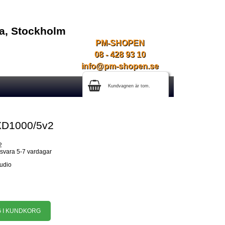
na, Stockholm
PM-SHOPEN
08 - 428 93 10
info@pm-shopen.se
Kundvagnen är tom.
XD1000/5v2
2
gsvara 5-7 vardagar
Audio