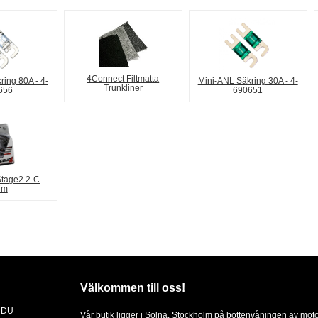
4Connect Filtmatta
ring 80A - 4-
Mini-ANL Säkring 30A - 4-
Trunkliner
656
690651
Stage2 2-C
7m
Välkommen till oss!
 DU
Vår butik ligger i Solna, Stockholm på bottenvåningen av mot