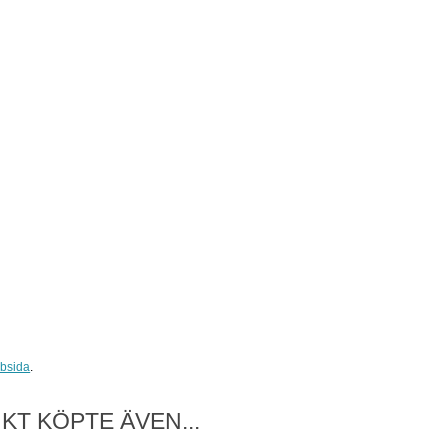
bsida
.
T KÖPTE ÄVEN...