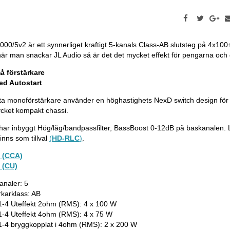
000/5v2 är ett synnerliget kraftigt 5-kanals Class-AB slutsteg på 
när man snackar JL Audio så är det det mycket effekt för pengarna och 
å förstärkare
ed Autostart
a monoförstärkare använder en höghastighets NexD switch design för att
mycket kompakt chassi.
ar inbyggt Hög/låg/bandpassfilter, BassBoost 0-12dB på baskanalen.
nns som tillval
(
HD-RLC
)
.
t (CCA)
 (CU)
analer: 5
rkarklass: AB
1-4 Uteffekt 2ohm (RMS): 4 x 100 W
1-4 Uteffekt 4ohm (RMS): 4 x 75 W
1-4 bryggkopplat i 4ohm (RMS): 2 x 200 W