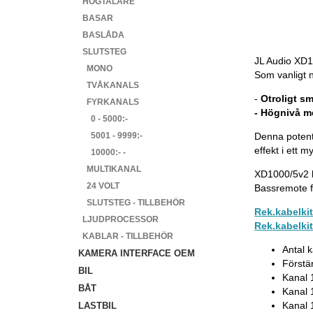
HÖGTALARE
BASAR
BASLÅDA
SLUTSTEG
JL Audio XD1
MONO
Som vanligt 
TVÅKANALS
-
Otroligt sm
FYRKANALS
- Högnivå m
0 - 5000:-
5001 - 9999:-
Denna potent
effekt i ett 
10000:- -
MULTIKANAL
XD1000/5v2 h
24 VOLT
Bassremote fi
SLUTSTEG - TILLBEHÖR
Rek.kabelki
LJUDPROCESSOR
Rek.kabelkit
KABLAR - TILLBEHÖR
Antal k
KAMERA INTERFACE OEM
Förstä
BIL
Kanal 
BÅT
Kanal 
Kanal 
LASTBIL