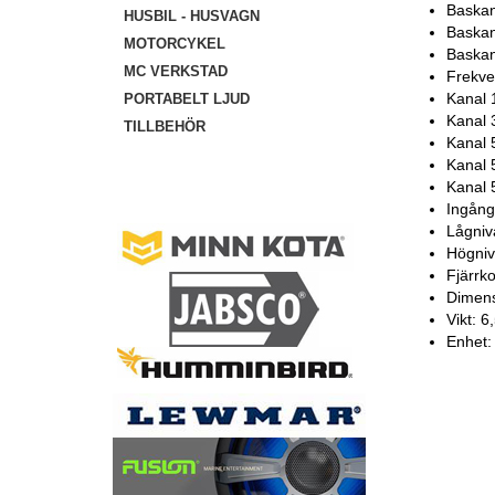
Baskan
HUSBIL - HUSVAGN
Baskan
MOTORCYKEL
Baskan
MC VERKSTAD
Frekve
Kanal 
PORTABELT LJUD
Kanal 
TILLBEHÖR
Kanal 
Kanal 5
Kanal 
Ingång
Lågniv
Högniv
Fjärrko
Dimens
Vikt: 6
Enhet: 