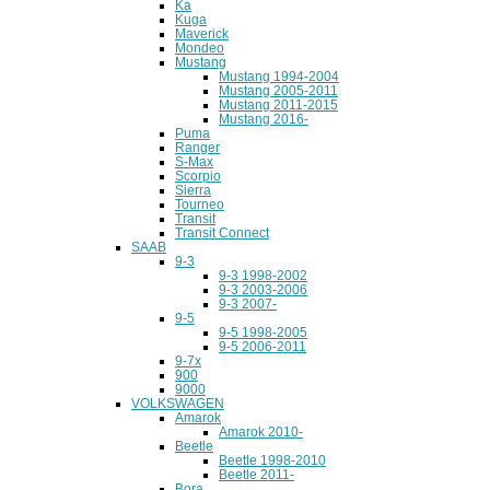
Ka
Kuga
Maverick
Mondeo
Mustang
Mustang 1994-2004
Mustang 2005-2011
Mustang 2011-2015
Mustang 2016-
Puma
Ranger
S-Max
Scorpio
Sierra
Tourneo
Transit
Transit Connect
SAAB
9-3
9-3 1998-2002
9-3 2003-2006
9-3 2007-
9-5
9-5 1998-2005
9-5 2006-2011
9-7x
900
9000
VOLKSWAGEN
Amarok
Amarok 2010-
Beetle
Beetle 1998-2010
Beetle 2011-
Bora