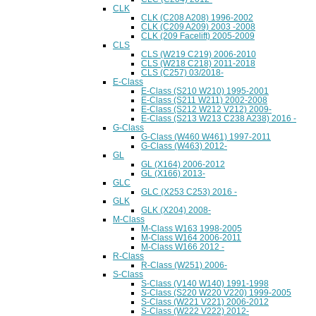
CLK
CLK (C208 A208) 1996-2002
CLK (C209 A209) 2003 -2008
CLK (209 Facelift) 2005-2009
CLS
CLS (W219 C219) 2006-2010
CLS (W218 C218) 2011-2018
CLS (C257) 03/2018-
E-Class
E-Class (S210 W210) 1995-2001
E-Class (S211 W211) 2002-2008
E-Class (S212 W212 V212) 2009-
E-Class (S213 W213 C238 A238) 2016 -
G-Class
G-Class (W460 W461) 1997-2011
G-Class (W463) 2012-
GL
GL (X164) 2006-2012
GL (X166) 2013-
GLC
GLC (X253 C253) 2016 -
GLK
GLK (X204) 2008-
M-Class
M-Class W163 1998-2005
M-Class W164 2006-2011
M-Class W166 2012 -
R-Class
R-Class (W251) 2006-
S-Class
S-Class (V140 W140) 1991-1998
S-Class (S220 W220 V220) 1999-2005
S-Class (W221 V221) 2006-2012
S-Class (W222 V222) 2012-