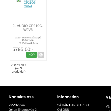
JL AUDIO CP210G-
W0V3
2x10" basreflexlåda på
900W. Mått
75,2x35x44,1cm
5795.00:-
KÖP
Visar
1
till
3
(av
3
produkter)
Kontakta oss
Information
Vä
PM-Shopen
SÅ HÄR HANDLAR DU
Vår
Johan Enbergsväg 2
OM OSS