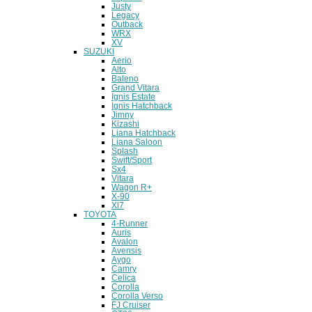
Justy
Legacy
Outback
WRX
XV
SUZUKI
Aerio
Alto
Baleno
Grand Vitara
Ignis Estate
Ignis Hatchback
Jimny
Kizashi
Liana Hatchback
Liana Saloon
Splash
Swift/Sport
Sx4
Vitara
Wagon R+
X-90
Xl7
TOYOTA
4-Runner
Auris
Avalon
Avensis
Aygo
Camry
Celica
Corolla
Corolla Verso
FJ Cruiser