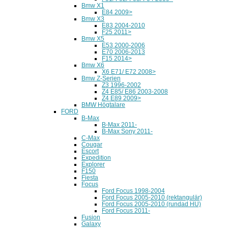
Bmw X1
E84 2009>
Bmw X3
E83 2004-2010
F25 2011>
Bmw X5
E53 2000-2006
E70 2006-2013
F15 2014>
Bmw X6
X6 E71/ E72 2008>
Bmw Z-Serien
Z3 1996-2002
Z4 E85/ E86 2003-2008
Z4 E89 2009>
BMW Högtalare
FORD
B-Max
B-Max 2011-
B-Max Sony 2011-
C-Max
Cougar
Escort
Expedition
Explorer
F150
Fiesta
Focus
Ford Focus 1998-2004
Ford Focus 2005-2010 (rektangulär)
Ford Focus 2005-2010 (rundad HU)
Ford Focus 2011-
Fusion
Galaxy