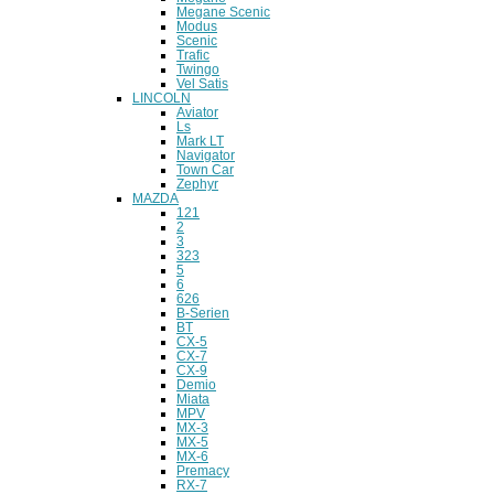
Megane Scenic
Modus
Scenic
Trafic
Twingo
Vel Satis
LINCOLN
Aviator
Ls
Mark LT
Navigator
Town Car
Zephyr
MAZDA
121
2
3
323
5
6
626
B-Serien
BT
CX-5
CX-7
CX-9
Demio
Miata
MPV
MX-3
MX-5
MX-6
Premacy
RX-7