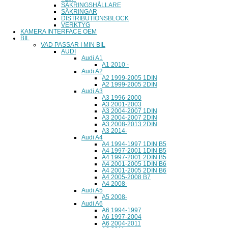
SÄKRINGSHÅLLARE
SÄKRINGAR
DISTRIBUTIONSBLOCK
VERKTYG
KAMERA INTERFACE OEM
BIL
VAD PASSAR I MIN BIL
AUDI
Audi A1
A1 2010 -
Audi A2
A2 1999-2005 1DIN
A2 1999-2005 2DIN
Audi A3
A3 1996-2000
A3 2001-2003
A3 2004-2007 1DIN
A3 2004-2007 2DIN
A3 2008-2013 2DIN
A3 2014-
Audi A4
A4 1994-1997 1DIN B5
A4 1997-2001 1DIN B5
A4 1997-2001 2DIN B5
A4 2001-2005 1DIN B6
A4 2001-2005 2DIN B6
A4 2005-2008 B7
A4 2008-
Audi A5
A5 2008-
Audi A6
A6 1994-1997
A6 1997-2004
A6 2004-2011