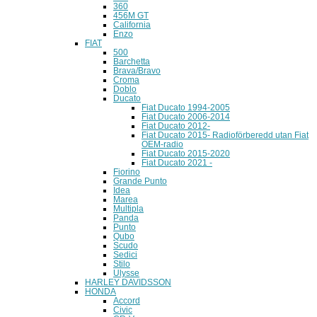
360
456M GT
California
Enzo
FIAT
500
Barchetta
Brava/Bravo
Croma
Doblo
Ducato
Fiat Ducato 1994-2005
Fiat Ducato 2006-2014
Fiat Ducato 2012-
Fiat Ducato 2015- Radioförberedd utan Fiat
OEM-radio
Fiat Ducato 2015-2020
Fiat Ducato 2021 -
Fiorino
Grande Punto
Idea
Marea
Multipla
Panda
Punto
Qubo
Scudo
Sedici
Stilo
Ulysse
HARLEY DAVIDSSON
HONDA
Accord
Civic