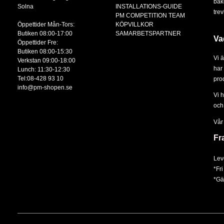
bak
Solna
INSTALLATIONS-GUIDE
tre
PM COMPETITION TEAM
Öppettider Mån-Tors:
KÖPVILLKOR
Butiken 08:00-17:00
SAMARBETSPARTNER
Va
Öppettider Fre:
Butiken 08:00-15:30
Vi 
Verkstan 09:00-18:00
har 
Lunch: 11:30-12:30
Tel:08-428 93 10
prod
info@pm-shopen.se
Vi 
och
Vår
Fr
Lev
*Fri
*Gäl