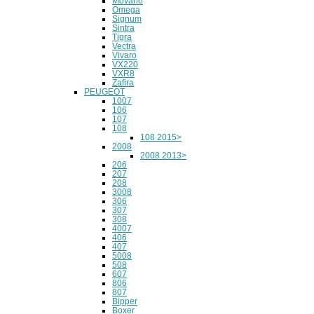
Movano
Omega
Signum
Sintra
Tigra
Vectra
Vivaro
VX220
VXR8
Zafira
PEUGEOT
1007
106
107
108
108 2015>
2008
2008 2013>
206
207
208
3008
306
307
308
4007
406
407
5008
508
607
806
807
Bipper
Boxer