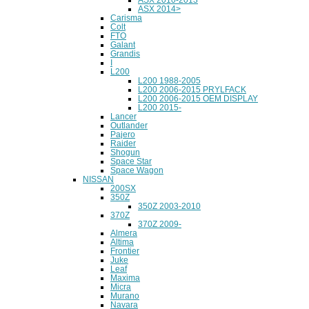
ASX 2014>
Carisma
Colt
FTO
Galant
Grandis
I
L200
L200 1988-2005
L200 2006-2015 PRYLFACK
L200 2006-2015 OEM DISPLAY
L200 2015-
Lancer
Outlander
Pajero
Raider
Shogun
Space Star
Space Wagon
NISSAN
200SX
350Z
350Z 2003-2010
370Z
370Z 2009-
Almera
Altima
Frontier
Juke
Leaf
Maxima
Micra
Murano
Navara