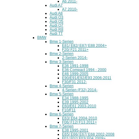
A6 2011-
Audi A7
A7 2010-
Audi A8
Audi Q3
Audi Q5
Audi Q7
Audi R8
Audi TT
BMW
Bmw 1-Serien
E81/ E82/ E87/ E88 2004>
F20/ F21 2011>
Bmw 2-Serien
2-Serien 2014-
Bmw 3-Serien
E36 1991-1998
E36 Compact 1994 - 2000
E46 1999-2005
E90/E91/E92/E93 2006-2011
F30/F31 2012-
Bmw 4-Serien
4-Serien (F32) 2014-
Bmw 5-Serien
E34 1988-1995
E39 1995-2002
E60/E61 2003-2010
F10/F11
Bmw 6-Serien
E63/ E64 2004-2010
F06/ F12/ F13 2011>
Bmw 7-Serien
E38 1995-2001
E65/ E66/ E67/ E68 2002-2008
F01/ F02/ F03/ F04 2009>