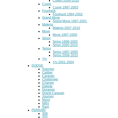
Copen 2004-2010
Cuore
Cuore 1997-2003
Fourtrack
Fourtrack 1984-2002
Grand Move
Grand Move 1997-2001
Materia
Materia 2007-2010
Move
Move 1997-2000
Sirion
Sirion 1998-2005
Sirion 2005-2010
Terios
Terios 1997-2005
Terios 2006-2010
Yrv
Yrv 2001-2004
DODGE
Avenger
Caliber
Caravan
Challenger
Charger
Dakota
Durango
Grand Caravan
Journey
Neon
Nitro
Ram
FERRARI
308
355