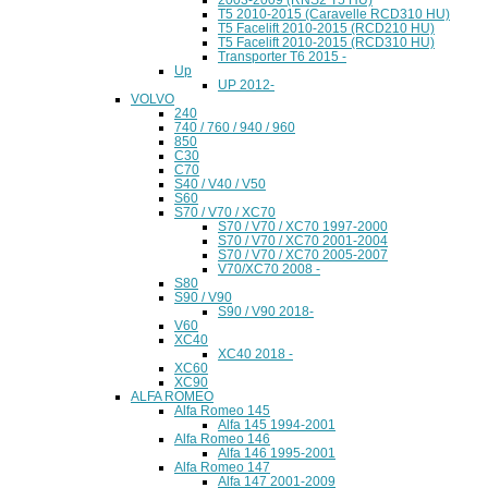
T5 2010-2015 (Caravelle RCD310 HU)
T5 Facelift 2010-2015 (RCD210 HU)
T5 Facelift 2010-2015 (RCD310 HU)
Transporter T6 2015 -
Up
UP 2012-
VOLVO
240
740 / 760 / 940 / 960
850
C30
C70
S40 / V40 / V50
S60
S70 / V70 / XC70
S70 / V70 / XC70 1997-2000
S70 / V70 / XC70 2001-2004
S70 / V70 / XC70 2005-2007
V70/XC70 2008 -
S80
S90 / V90
S90 / V90 2018-
V60
XC40
XC40 2018 -
XC60
XC90
ALFA ROMEO
Alfa Romeo 145
Alfa 145 1994-2001
Alfa Romeo 146
Alfa 146 1995-2001
Alfa Romeo 147
Alfa 147 2001-2009