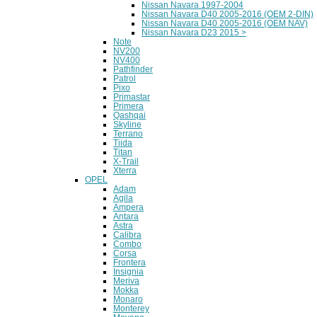
Nissan Navara 1997-2004
Nissan Navara D40 2005-2016 (OEM 2-DIN)
Nissan Navara D40 2005-2016 (OEM NAV)
Nissan Navara D23 2015 >
Note
NV200
NV400
Pathfinder
Patrol
Pixo
Primastar
Primera
Qashqai
Skyline
Terrano
Tiida
Titan
X-Trail
Xterra
OPEL
Adam
Agila
Ampera
Antara
Astra
Calibra
Combo
Corsa
Frontera
Insignia
Meriva
Mokka
Monaro
Monterey