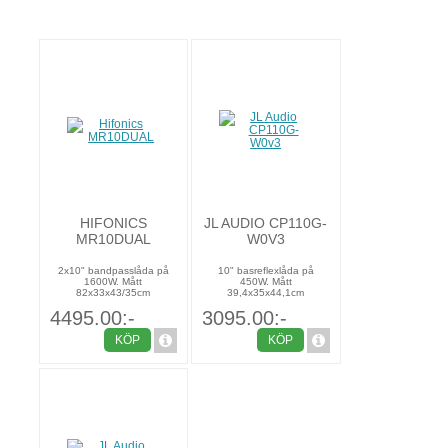
HIFONICS
JL AUDIO CP110G-
MR10DUAL
W0V3
2x10" bandpasslåda på
10" basreflexlåda på
1600W. Mått
450W. Mått
82x33x43/35cm
39,4x35x44,1cm
4495.00:-
3095.00:-
KÖP
KÖP