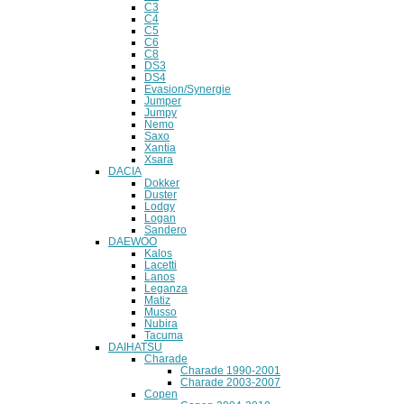
C3
C4
C5
C6
C8
DS3
DS4
Evasion/Synergie
Jumper
Jumpy
Nemo
Saxo
Xantia
Xsara
DACIA
Dokker
Duster
Lodgy
Logan
Sandero
DAEWOO
Kalos
Lacetti
Lanos
Leganza
Matiz
Musso
Nubira
Tacuma
DAIHATSU
Charade
Charade 1990-2001
Charade 2003-2007
Copen