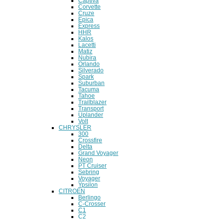
Captiva
Corvette
Cruze
Epica
Express
HHR
Kalos
Lacetti
Matiz
Nubira
Orlando
Silverado
Spark
Suburban
Tacuma
Tahoe
Trailblazer
Transport
Uplander
Volt
CHRYSLER
300
Crossfire
Delta
Grand Voyager
Neon
PT Cruiser
Sebring
Voyager
Ypsilon
CITROEN
Berlingo
C-Crosser
C1
C2