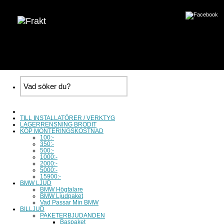
TILL INSTALLATÖRER / VERKTYG
LAGERRENSNING BRODIT
KÖP MONTERINGSKOSTNAD
100:-
350:-
500:-
1000:-
2000:-
5000:-
15900:-
BMW LJUD
BMW Högtalare
BMW Ljudpaket
Vad Passar Min BMW
BILLJUD
PAKETERBJUDANDEN
Baspaket