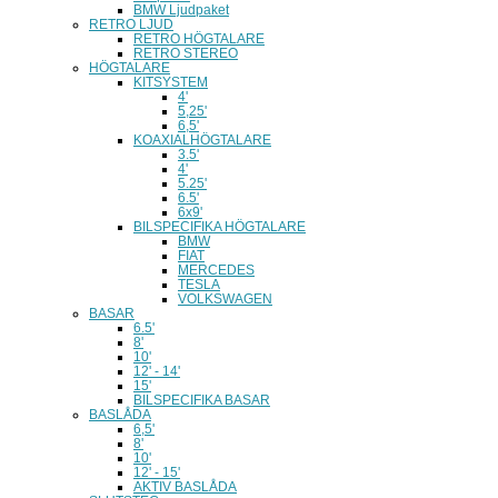
BMW Ljudpaket
RETRO LJUD
RETRO HÖGTALARE
RETRO STEREO
HÖGTALARE
KITSYSTEM
4'
5,25'
6,5'
KOAXIALHÖGTALARE
3.5'
4'
5.25'
6.5'
6x9'
BILSPECIFIKA HÖGTALARE
BMW
FIAT
MERCEDES
TESLA
VOLKSWAGEN
BASAR
6.5'
8'
10'
12' - 14'
15'
BILSPECIFIKA BASAR
BASLÅDA
6,5'
8'
10'
12' - 15'
AKTIV BASLÅDA