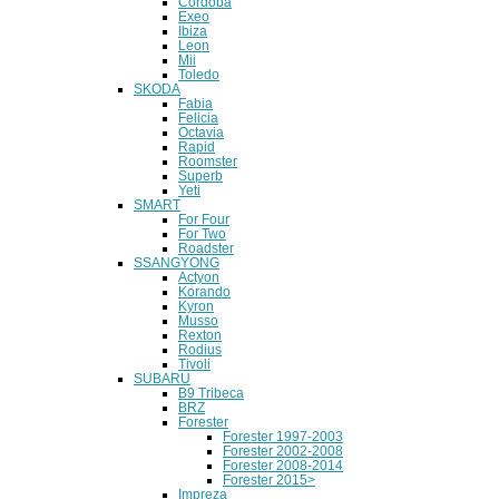
Cordoba
Exeo
Ibiza
Leon
Mii
Toledo
SKODA
Fabia
Felicia
Octavia
Rapid
Roomster
Superb
Yeti
SMART
For Four
For Two
Roadster
SSANGYONG
Actyon
Korando
Kyron
Musso
Rexton
Rodius
Tivoli
SUBARU
B9 Tribeca
BRZ
Forester
Forester 1997-2003
Forester 2002-2008
Forester 2008-2014
Forester 2015>
Impreza