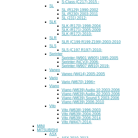
S-Class (C217) 2015 -
SL
SL (R129) 1990-2002
SL (R230) 2003-2011
SL (231) 2012-
SLK
SLK (R170) 1998-2004
SLK (R171) 2005-2009
SLK (R172) 2010-
SLR
SLR (C199 R199 Z199) 2003-2010
SLS
SLS (C197 R197) 2010-
Sprinter
Sprinter (W901 W905) 1995-2005
Sprinter (NCV3) 2006-
Sprinter (W907 W910) 2019-
Vaneo
Vaneo (W414) 2005-2005
Vario
Vario (W670) 1996>
Viano
Viano (W639) Audio 10 2003-2006
Viano (W639) Audio 20 2003-2006
Viano (W639) Sound 5 2003-2006
Viano (W639) 2006-2010
Vito
Vito (W638) 1996-2003
Vito (W639) 2004-2006
Vito (W639) 2006-2014
Vito (W447) 2014-
MINI
MITSUBISHI
ASX
ASX 2010-2013