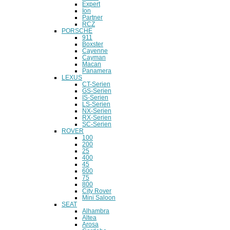
Expert
Ion
Partner
RCZ
PORSCHE
911
Boxster
Cayenne
Cayman
Macan
Panamera
LEXUS
CT-Serien
GS-Serien
IS-Serien
LS-Serien
NX-Serien
RX-Serien
SC-Serien
ROVER
100
200
25
400
45
600
75
800
City Rover
Mini Saloon
SEAT
Alhambra
Altea
Arosa