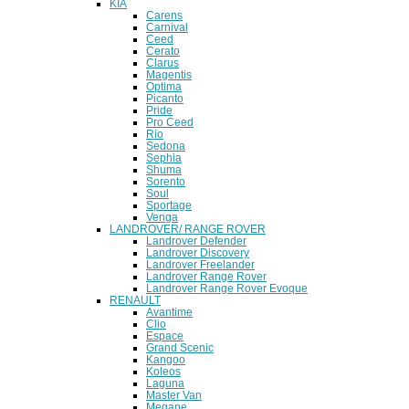
KIA
Carens
Carnival
Ceed
Cerato
Clarus
Magentis
Optima
Picanto
Pride
Pro Ceed
Rio
Sedona
Sephia
Shuma
Sorento
Soul
Sportage
Venga
LANDROVER/ RANGE ROVER
Landrover Defender
Landrover Discovery
Landrover Freelander
Landrover Range Rover
Landrover Range Rover Evoque
RENAULT
Avantime
Clio
Espace
Grand Scenic
Kangoo
Koleos
Laguna
Master Van
Megane